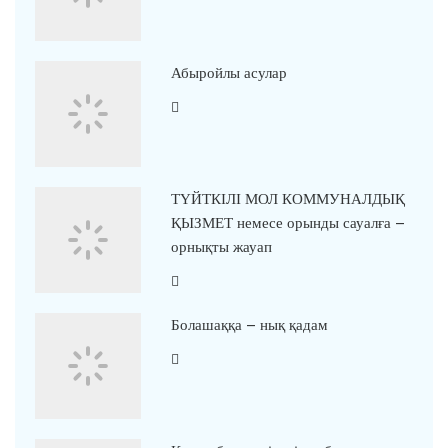
Абыройлы асулар
ТҮЙТКІЛІ МОЛ КОММУНАЛДЫҚ
ҚЫЗМЕТ немесе орынды сауалға –
орнықты жауап
Болашаққа – нық қадам