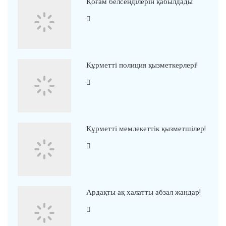
Қоғам белсенділерін қабылдады
Құрметті полиция қызметкерлері!
Құрметті мемлекеттік қызметшілер!
Ардақты ақ халатты абзал жандар!