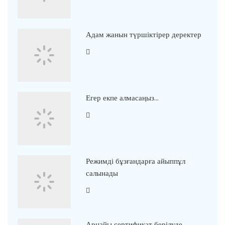
Адам жанын түршіктірер деректер
Егер екпе алмасаңыз…
Режимді бұзғандарға айыппұл
салынады
Арнайы сертификат берілуде