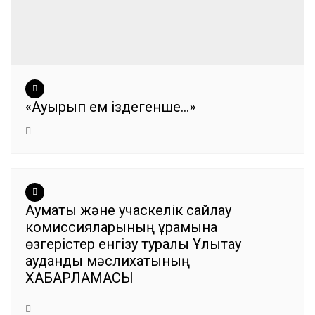
«Ауырып ем іздегенше…»
Аумақтық және учаскелік сайлау
комиссияларының құрамына
өзгерістер енгізу туралы Ұлытау
аудандық мәслихатының
ХАБАРЛАМАСЫ