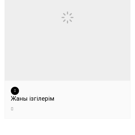
Жаны ізгілерім