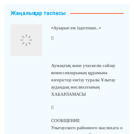
Жаңалықтар таспасы
«Ауырып ем іздегенше…»
Аумақтық және учаскелік сайлау
комиссияларының құрамына
өзгерістер енгізу туралы Ұлытау
аудандық мәслихатының
ХАБАРЛАМАСЫ
СООБЩЕНИЕ
Улытауского районного маслихата о