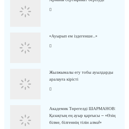
«Ауырып ем іздегенше…»
Жылжымалы егу тобы ауылдарды
аралауға кірісті
Академик Төрегелді ШАРМАНОВ:
Қазақтың ең ауыр қарғысы – «Өзің
білме, білгеннің тілін алма!»