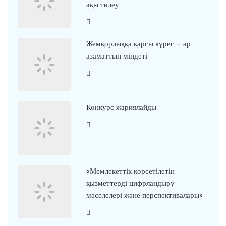
ақы төлеу
Жемқорлыққа қарсы күрес – әр
азаматтың міндеті
Конкурс жариялайды
«Мемлекеттік көрсетілетін
қызметтерді цифрландыру
мәселелері және перспективалары»