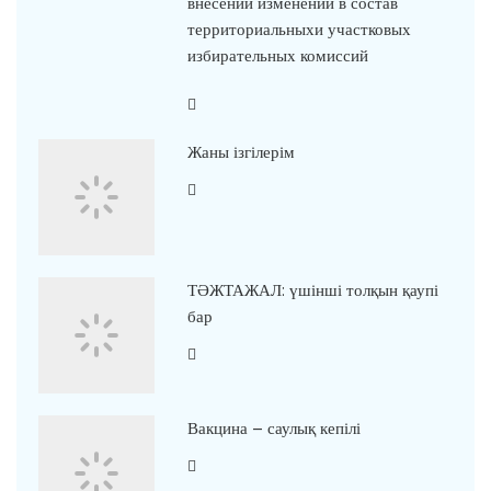
внесении изменений в состав
территориальныхи участковых
избирательных комиссий
Жаны ізгілерім
ТӘЖТАЖАЛ: үшінші толқын қаупі
бар
Вакцина – саулық кепілі