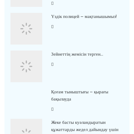
Үздік полицей – мақтанышымыз!
Зейнеттің жемісін терген…
Қоғам тыныштығы – қырағы
бақылауда
Жеке басты куәландыратын
құжаттарды жедел дайындау үшін