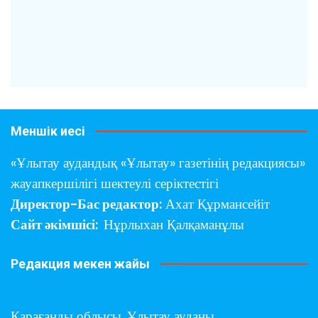
Меншік иесі
«Ұлытау аудандық «Ұлытау» газетінің редакциясы»
жауапкершілігі шектеулі серіктестігі
Директор-Бас редактор:
Ахат Құрмансейіт
Сайт әкімшісі:
Нұрлыхан Қалқаманұлы
Редакция мекен жайы
Қарағанды облысы,
Ұлытау ауданы,