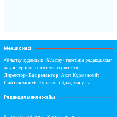
Меншік иесі
«Ұлытау аудандық «Ұлытау» газетінің редакциясы»
жауапкершілігі шектеулі серіктестігі
Директор-Бас редактор:
Ахат Құрмансейіт
Сайт әкімшісі:
Нұрлыхан Қалқаманұлы
Редакция мекен жайы
Қарағанды облысы,
Ұлытау ауданы,