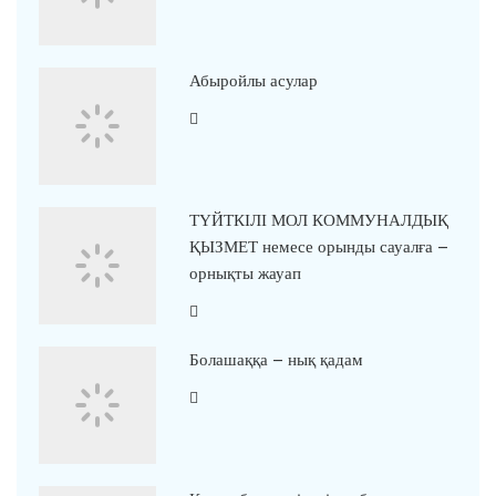
Абыройлы асулар
ТҮЙТКІЛІ МОЛ КОММУНАЛДЫҚ
ҚЫЗМЕТ немесе орынды сауалға –
орнықты жауап
Болашаққа – нық қадам