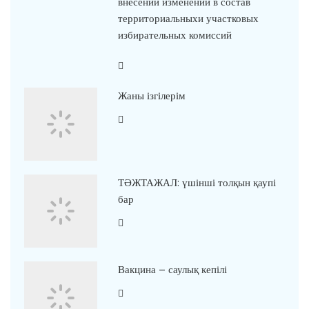
внесении изменений в состав
территориальныхи участковых
избирательных комиссий
Жаны ізгілерім
ТӘЖТАЖАЛ: үшінші толқын қаупі
бар
Вакцина – саулық кепілі