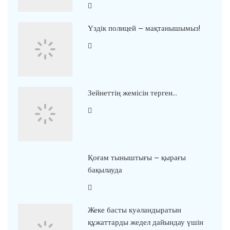
Үздік полицей – мақтанышымыз!
Зейнеттің жемісін терген…
Қоғам тыныштығы – қырағы
бақылауда
Жеке басты куәландыратын
құжаттарды жедел дайындау үшін