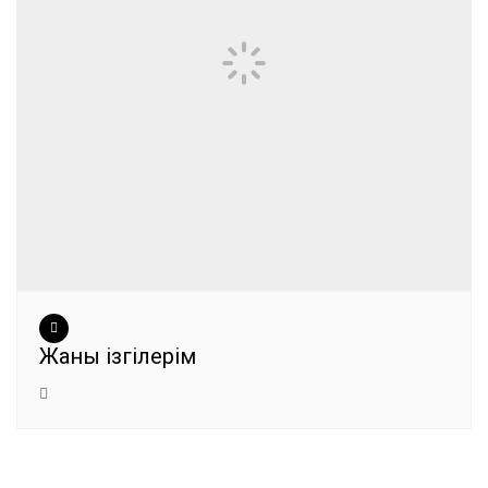
Жаны ізгілерім