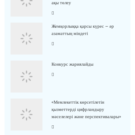
ақы төлеу
Жемқорлыққа қарсы күрес – әр
азаматтың міндеті
Конкурс жариялайды
«Мемлекеттік көрсетілетін
қызметтерді цифрландыру
мәселелері және перспективалары»