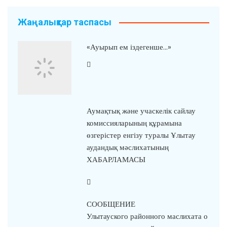
Жаңалықтар таспасы
«Ауырып ем іздегенше…»
Аумақтық және учаскелік сайлау
комиссияларының құрамына
өзгерістер енгізу туралы Ұлытау
аудандық мәслихатының
ХАБАРЛАМАСЫ
СООБЩЕНИЕ
Улытауского районного маслихата о