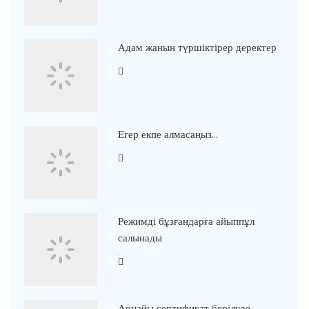
Адам жанын түршіктірер деректер
Егер екпе алмасаңыз…
Режимді бұзғандарға айыппұл
салынады
Арнайы сертификат берілуде