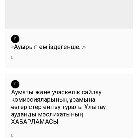
«Ауырып ем іздегенше…»
Аумақтық және учаскелік сайлау
комиссияларының құрамына
өзгерістер енгізу туралы Ұлытау
аудандық мәслихатының
ХАБАРЛАМАСЫ