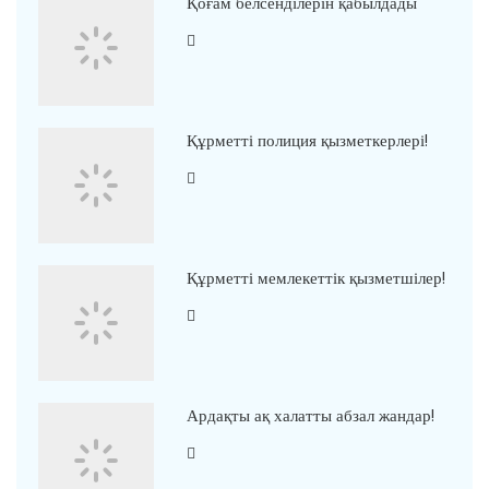
Қоғам белсенділерін қабылдады
Құрметті полиция қызметкерлері!
Құрметті мемлекеттік қызметшілер!
Ардақты ақ халатты абзал жандар!