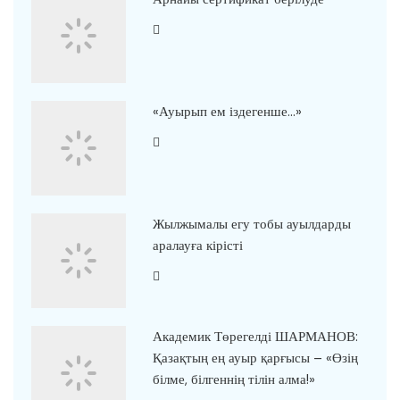
«Ауырып ем іздегенше…»
Жылжымалы егу тобы ауылдарды
аралауға кірісті
Академик Төрегелді ШАРМАНОВ:
Қазақтың ең ауыр қарғысы – «Өзің
білме, білгеннің тілін алма!»