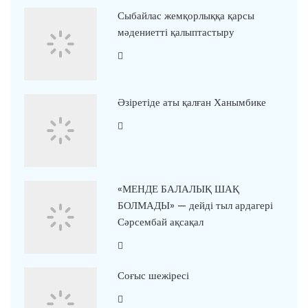
Сыбайлас жемқорлыққа қарсы
мәдениетті қалыптастыру
Әзіретіде аты қалған Ханымбике
«МЕНДЕ БАЛАЛЫҚ ШАҚ
БОЛМАДЫ» — дейді тыл ардагері
Сәрсембай ақсақал
Соғыс шежіресі