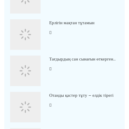
Ерлігін мақтан тұтамын
Тағдырдың сан сынағын өткерген…
Отанды қастер тұту – елдік тірегі