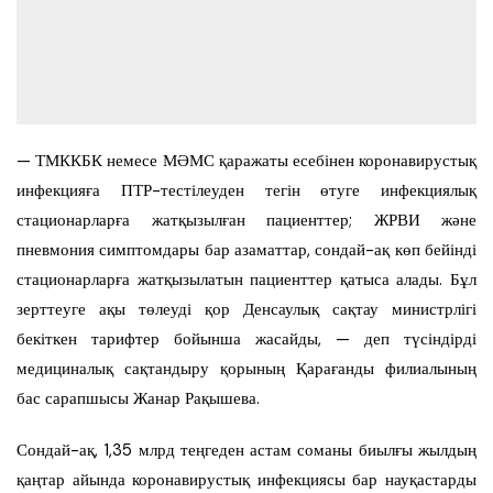
— ТМККБК немесе МӘМС қаражаты есебінен коронавирустық
инфекцияға ПТР-тестілеуден тегін өтуге инфекциялық
стационарларға жатқызылған пациенттер; ЖРВИ және
пневмония симптомдары бар азаматтар, сондай-ақ көп бейінді
стационарларға жатқызылатын пациенттер қатыса алады. Бұл
зерттеуге ақы төлеуді қор Денсаулық сақтау министрлігі
бекіткен тарифтер бойынша жасайды, — деп түсіндірді
медициналық сақтандыру қорының Қарағанды филиалының
бас сарапшысы Жанар Рақышева.
Сондай-ақ, 1,35 млрд теңгеден астам соманы биылғы жылдың
қаңтар айында коронавирустық инфекциясы бар науқастарды