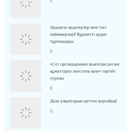
Ардақты ардагерлер мен тыл
еңбеккерлері! Құрметті аудан
тұрғындары
«Сот органдарынан шығатын ресми
құжаттарға апостиль қою» тәртібі
туралы
Дала алқаптарын өрттен қорғайық!