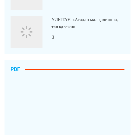
ҰЛЫТАУ: «Атадан мал қалғанша,
тал қалсын»
PDF