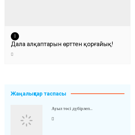
Дала алқаптарын өрттен қорғайық!
Жаңалықтар таспасы
Ауыл төсі дүбірлеп…