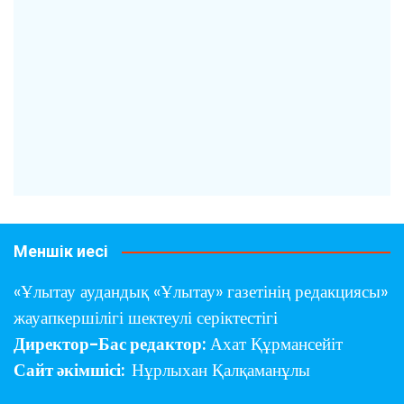
Меншік иесі
«Ұлытау аудандық «Ұлытау» газетінің редакциясы»
жауапкершілігі шектеулі серіктестігі
Директор-Бас редактор:
Ахат Құрмансейіт
Сайт әкімшісі:
Нұрлыхан Қалқаманұлы