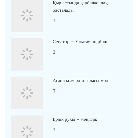
Қыр астында қарбалас шақ
басталады
Сенатор – Ұлытау өңірінде
Ағашты жердің ырысы мол
Ерлік рухы – мәңгілік