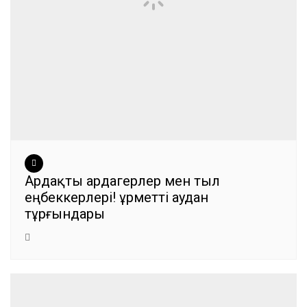
Ардақты ардагерлер мен тыл
еңбеккерлері! Құрметті аудан
тұрғындары