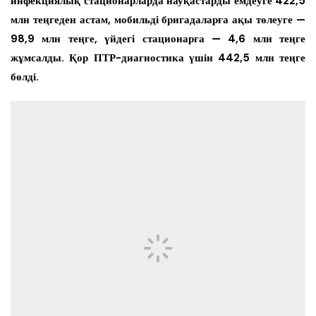
инфекциялық стационарларда науқастарды емдеуге 422,5
млн теңгеден астам, мобильді бригадаларға ақы төлеуге —
98,9 млн теңге, үйдегі стационарға — 4,6 млн теңге
жұмсалды. Қор ПТР-диагностика үшін 442,5 млн теңге
бөлді.