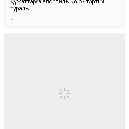
құжаттарға апостиль қою» тәртібі
туралы