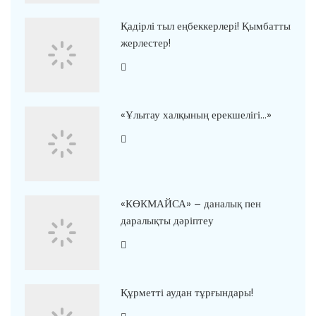
Қадірлі тыл еңбеккерлері! Қымбатты
жерлестер!
«Ұлытау халқының ерекшелігі…»
«КӨКМАЙСА» – даналық пен
даралықты дәріптеу
Құрметті аудан тұрғындары!