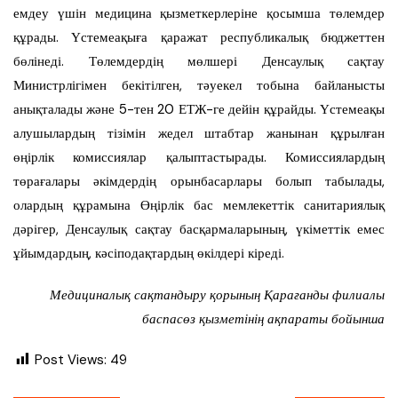
емдеу үшін медицина қызметкерлеріне қосымша төлемдер
құрады. Үстемеақыға қаражат республикалық бюджеттен
бөлінеді. Төлемдердің мөлшері Денсаулық сақтау
Министрлігімен бекітілген, тәуекел тобына байланысты
анықталады және 5-тен 20 ЕТЖ-ге дейін құрайды. Үстемеақы
алушылардың тізімін жедел штабтар жанынан құрылған
өңірлік комиссиялар қалыптастырады. Комиссиялардың
төрағалары әкімдердің орынбасарлары болып табылады,
олардың құрамына Өңірлік бас мемлекеттік санитариялық
дәрігер, Денсаулық сақтау басқармаларының, үкіметтік емес
ұйымдардың, кәсіподақтардың өкілдері кіреді.
Медициналық сақтандыру қорының Қарағанды филиалы
баспасөз қызметінің ақпараты бойынша
Post Views:
49