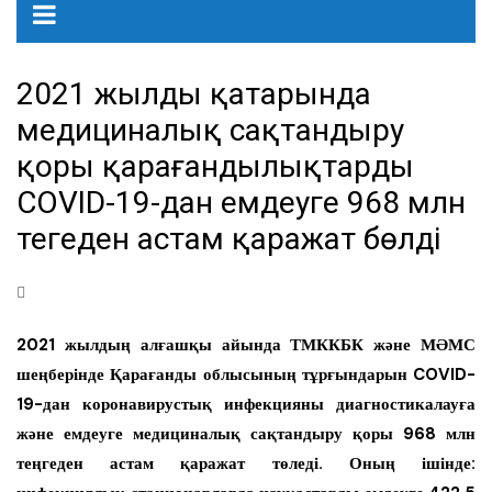
2021 жылдың қаңтарында
медициналық сақтандыру
қоры қарағандылықтарды
COVID-19-дан емдеуге 968 млн
теңгеден астам қаражат бөлді
2021 жылдың алғашқы айында ТМККБК және МӘМС
шеңберінде Қарағанды облысының тұрғындарын COVID-
19-дан коронавирустық инфекцияны диагностикалауға
және емдеуге медициналық сақтандыру қоры 968 млн
теңгеден астам қаражат төледі. Оның ішінде: