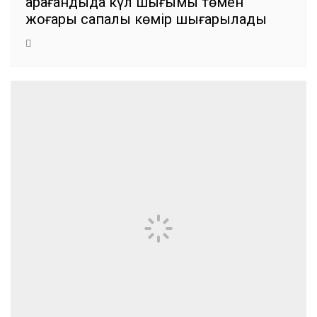
Қарағандыда күл шығымы төмен
жоғары сапалы көмір шығарылады