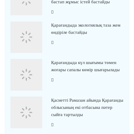
бастап жұмыс істей бастайды
Қарағандыда экологиялық таза жем
өндіріле бастайды
Қарағандыда күл шығымы төмен
жоғары сапалы көмір шығарылады
Қасиетті Рамазан айында Қарағанды
облысының екі отбасына пәтер
сыйға тартылды