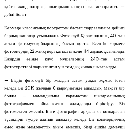
қайта жандандырып, шығармашылықты жалғастырамыз, —
дейді Болат.
Көрмеде классикалық портреттен бастап сюрреализмге дейінгі
барлық жанрлар ұсынылады. Фотоклуб Қарағандының 40-тан
астам фотоәуесқойларының басын қосты. Есептік көрмеге
фотоөнердің 22 жанкүйері қатысты және 114 жұмыс ұсынылды.
Қазірдің өзінде клуб мүшелерінің 240-тан астам
фотосуреттері жарияланған үш томдық жинақ шығарылды.
— Біздің фотоклуб бір жылдан астам уақыт жұмыс істеп
келеді. Біз 2019 жылдың 8 қыркүйегінде ашылдық. Мақсат бір
болды — мамандығына қарамастан шығармашылық
фотографиямен айналысатын адамдарды біріктіру. Біз
фотомектеп емеспіз. Бізге фотография арқылы өз көзқарасын
түсіндіріп түсіре алатын адамдар келеді. Біз коммерциялық
емес және мемлекеттік ұйым емеспіз, бізді ешкім демеуші