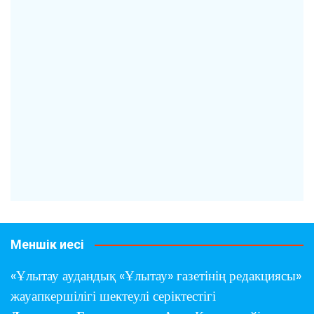
Меншік иесі
«Ұлытау аудандық «Ұлытау» газетінің редакциясы»
жауапкершілігі шектеулі серіктестігі