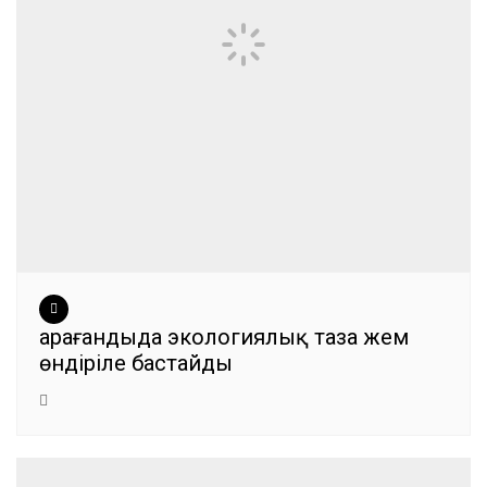
Қарағандыда экологиялық таза жем
өндіріле бастайды