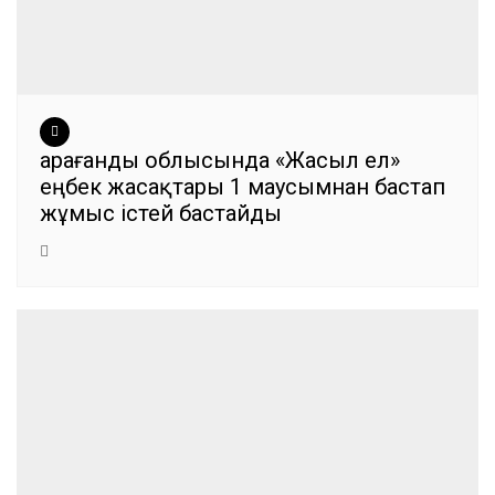
Қарағанды облысында «Жасыл ел»
еңбек жасақтары 1 маусымнан бастап
жұмыс істей бастайды