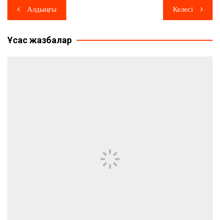
Навигация
Алдыңғы
Келесі
по
Ұқсас жазбалар
записям