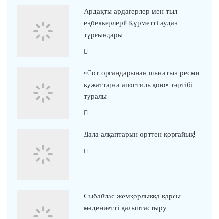
Ардақты ардагерлер мен тыл
еңбеккерлері! Құрметті аудан
тұрғындары
«Сот органдарынан шығатын ресми
құжаттарға апостиль қою» тәртібі
туралы
Дала алқаптарын өрттен қорғайық!
Сыбайлас жемқорлыққа қарсы
мәдениетті қалыптастыру