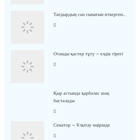
Тағдырдың сан сынағын өткерген…
Отанды қастер тұту – елдік тірегі
Қыр астында қарбалас шақ
басталады
Сенатор – Ұлытау өңірінде