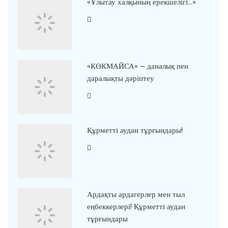
«Ұлытау халқының ерекшелігі…»
«КӨКМАЙСА» – даналық пен
даралықты дәріптеу
Құрметті аудан тұрғындары!
Ардақты ардагерлер мен тыл
еңбеккерлері! Құрметті аудан
тұрғындары