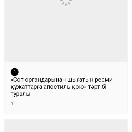
«Сот органдарынан шығатын ресми
құжаттарға апостиль қою» тәртібі
туралы