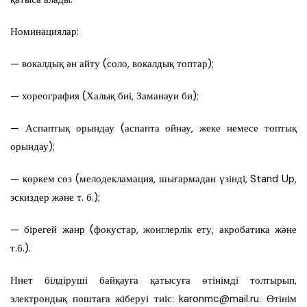
Номинациялар:
— вокалдық ән айту (соло, вокалдық топтар);
— хореография (Халық биі, Заманауи би);
— Аспаптық орындау (аспапта ойнау, жеке немесе топтық
орындау);
— көркем сөз (мелодекламация, шығармадан үзінді, Stand Up,
эскиздер және т. б.);
— бірегей жанр (фокустар, жонглерлік ету, акробатика және
т.б.).
Ниет білдіруші байқауға қатысуға өтінімді толтырып,
электрондық поштаға жіберуі тиіс:
karonmc@mail.ru
. Өтінім