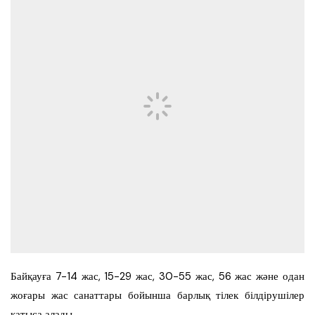
Байқауға 7-14 жас, 15-29 жас, 30-55 жас, 56 жас және одан
жоғары жас санаттары бойынша барлық тілек білдірушілер
қатыса алады.