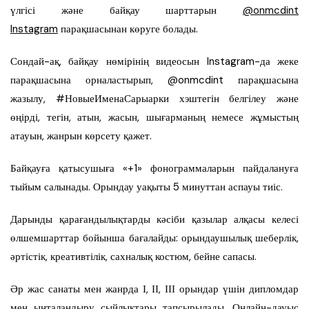
үлгісі және байқау шарттарын
@onmcdint
Instagram
парақшасынан көруге болады.
Сондай-ақ, байқау нөмірінің видеосын Instagram-да жеке
парақшасына орналастырып, @onmcdint парақшасына
жазылу, #НовыеИменаСарыарки хэштегін белгілеу және
өңірді, тегін, атын, жасын, шығарманың немесе жұмыстың
атауын, жанрын көрсету қажет.
Байқауға қатысушыға «+1» фонограммаларын пайдалануға
тыйым салынады. Орындау уақыты 5 минуттан аспауы тиіс.
Дарынды қарағандылықтарды кәсіби қазылар алқасы келесі
өлшемшарттар бойынша бағалайды: орындаушылық шеберлік,
әртістік, креативтілік, сахналық костюм, бейне сапасы.
Әр жас санаты мен жанрда І, ІІ, ІІІ орындар үшін дипломдар
мен ынталандыру сыйлықтары тапсырылады. Онлайн-дауыс