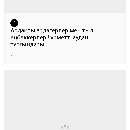
Ардақты ардагерлер мен тыл
еңбеккерлері! Құрметті аудан
тұрғындары