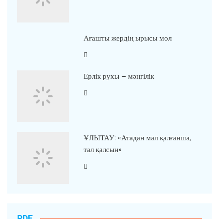
Ағашты жердің ырысы мол
Ерлік рухы – мәңгілік
ҰЛЫТАУ: «Атадан мал қалғанша,
тал қалсын»
PDF