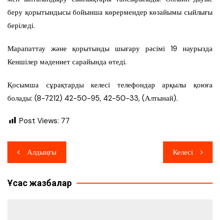
беру қорытындысы бойынша көрермендер көзайымы сыйлығы
беріледі.
Марапаттау және қорытынды шығару рәсімі 19 наурызда
Кеншілер мәдениет сарайында өтеді.
Қосымша сұрақтарды келесі телефондар арқылы қоюға
болады: (8-7212) 42-50-95, 42-50-33, (Алтынай).
Post Views:
77
Навигация
Алдыңғы
Келесі
по
Ұқсас жазбалар
записям