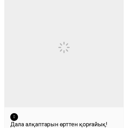
Дала алқаптарын өрттен қорғайық!