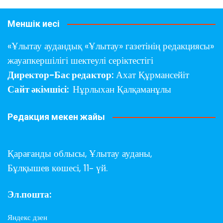
Меншік иесі
«Ұлытау аудандық «Ұлытау» газетінің редакциясы»
жауапкершілігі шектеулі серіктестігі
Директор-Бас редактор:
Ахат Құрмансейіт
Сайт әкімшісі:
Нұрлыхан Қалқаманұлы
Редакция мекен жайы
Қарағанды облысы,
Ұлытау ауданы,
Бұлқышев көшесі, 11- үй.
Эл.пошта:
Яндекс дзен