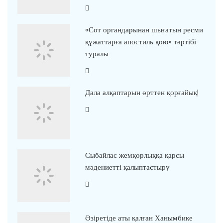
«Сот органдарынан шығатын ресми
құжаттарға апостиль қою» тәртібі
туралы
Дала алқаптарын өрттен қорғайық!
Сыбайлас жемқорлыққа қарсы
мәдениетті қалыптастыру
Әзіретіде аты қалған Ханымбике