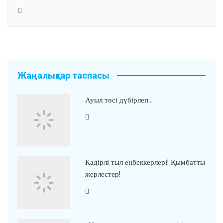
Жаңалықтар таспасы
Ауыл төсі дүбірлеп…
Қадірлі тыл еңбеккерлері! Қымбатты
жерлестер!