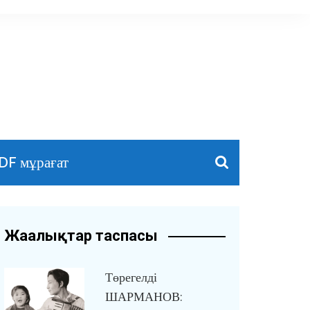
DF мұрағат
Жаңалықтар таспасы
Төрегелді
ШАРМАНОВ: