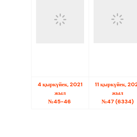
4 қыркүйек, 2021
11 қыркүйек, 20
жыл
жыл
№45-46
№47 (6334)