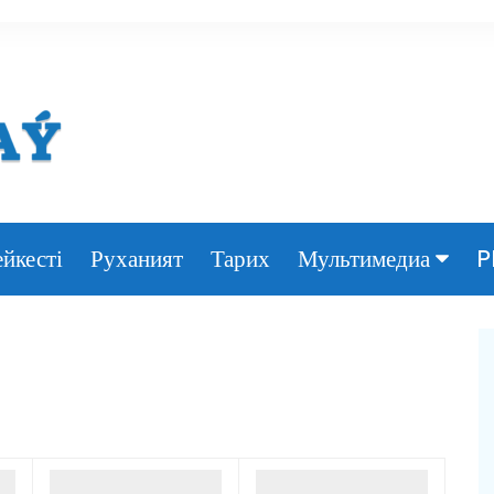
йкесті
Руханият
Тарих
P
Мультимедиа
Фото
Видео