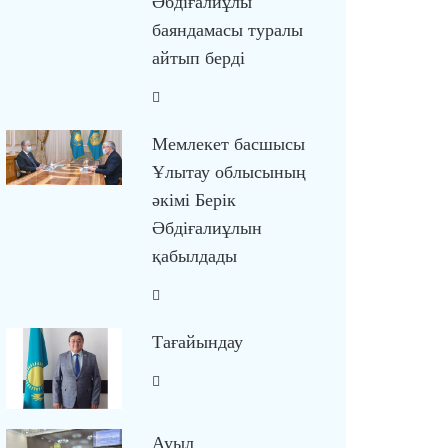
Әбдіғалиұлы
баяндамасы туралы
айтып берді
Мемлекет басшысы
Ұлытау облысының
әкімі Берік
Әбдіғалиұлын
қабылдады
Тағайындау
Ауыл