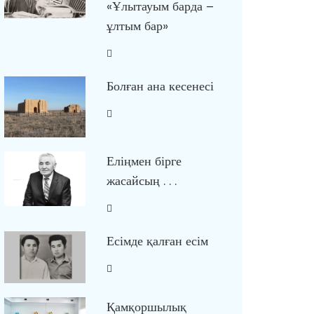
«Ұлытауым барда –
ұлтым бар»
Болған ана кесенесі
Еліңмен бірге
жасайсың . . .
Есімде қалған есім
Қамқоршылық