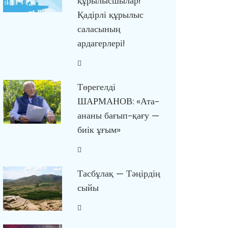
құрылысшылар!
Қадірлі құрылыс
саласының
ардагерлері!
Төрегелді
ШАРМАНОВ: «Ата-
ананы бағып-қағу —
биік ұғым»
Тасбұлақ — Тәңірдің
сыйы