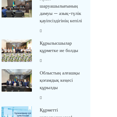
шаруашылығының
дамуы — азық-түлік
қауіпсіздігінің кепілі
Құрылысшылар
құрметке ие болды
Облыстың алғашқы
қоғамдық кеңесі
құрылды
Құрметті