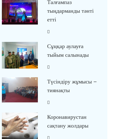
Талғампаз
тыңдарманды тәнті
етті
Сұңқар аулауға
тыйым салынады
Түсіндіру жұмысы –
тиянақты
Коронавирустан
сақтану жолдары