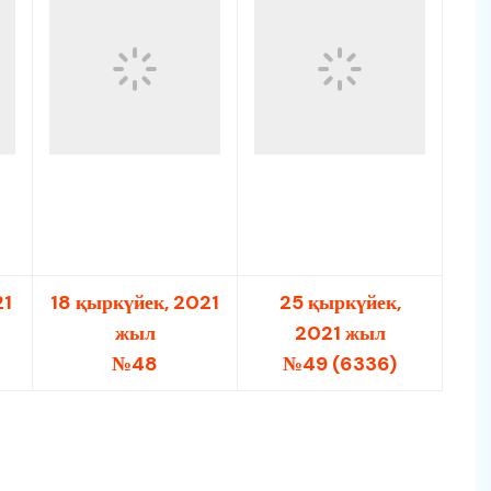
21
18 қыркүйек, 2021
25 қыркүйек,
жыл
2021 жыл
№48
№49 (6336)