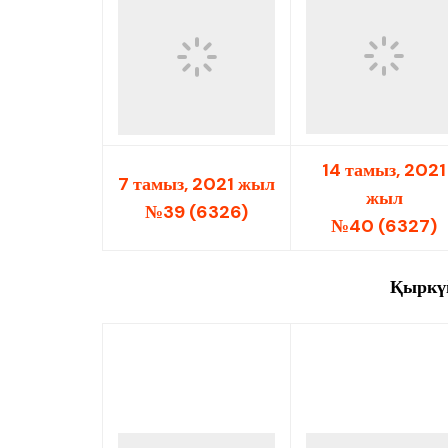
Өңір басшылығы
14 тамыз, 2021
7 тамыз, 2021 жыл
жыл
№39 (6326)
№40 (6327)
Қыркүй