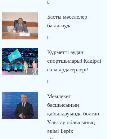
Басты мәселелер –
бақылауда
Құрметті аудан
спортшылары! Қадірлі
сала ардагерлері!
Мемлекет
басшысының
қабылдауында болған
Ұлытау облысының
әкімі Берік