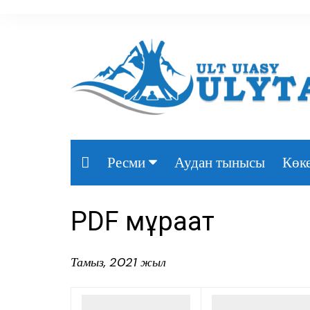
Аудан тынысы
Көке
Ресми
Президент
PDF мұрағат
Үкімет
Парламент
Тамыз, 2021 жыл
Облыс әкімдігі