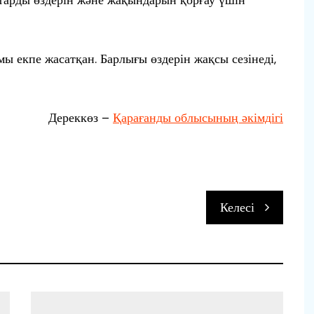
тарды өздерін және жақындарын қорғау үшін
ы екпе жасатқан. Барлығы өздерін жақсы сезінеді,
Дереккөз –
Қарағанды облысының әкімдігі
Келесі