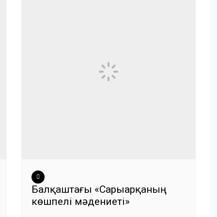
Балқаштағы «Сарыарқаның
көшпелі мәдениеті»