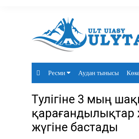
Аудан тынысы
Көке
Ресми
Президент
Тәулігіне 3 мың шақ
Үкімет
қарағандылықтар ж
Парламент
жүгіне бастады
Облыс әкімдігі