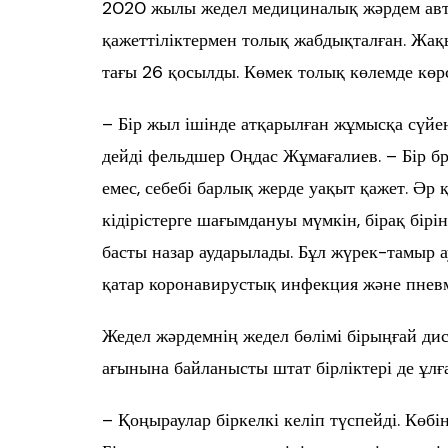
2020 жылы жедел медициналық жәрдем авт
қажеттіліктермен толық жабдықталған. Жақ
тағы 26 қосылды. Көмек толық көлемде көрс
– Бір жыл ішінде атқарылған жұмысқа сүйе
дейді фельдшер Оңдас Жұмағалиев. – Бір бр
емес, себебі барлық жерде уақыт қажет. Әр 
кідірістерге шағымдануы мүмкін, бірақ бірі
басты назар аударылады. Бұл жүрек-тамыр а
қатар коронавирустық инфекция және пнев
Жедел жәрдемнің жедел бөлімі бірыңғай ди
ағынына байланысты штат бірліктері де ұлғ
– Қоңыраулар біркелкі келіп түспейді. Көб