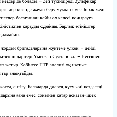
н кездер де болады, – деп түсіндіреді Зульфикар
ға дер кезінде жауап беру мүмкін емес. Бірақ желі
испетчер босағаннан кейін ол келесі қоңырауға
үсіністікпен қарауды сұрайды. Барлық өтініштер
 қалмайды.
 жәрдем бригадаларына жүктеме үлкен, – дейді
езекші дәрігері Үмітжан Сұлтанова. – Негізінен
ып жатыр. Көбінесе ПТР анализі оң нәтиже
птар анықтайды.
ел, ентігу. Балаларда диарея, құсу жиі кездеседі.
арына ғана емес, сонымен қатар асқазан-ішек