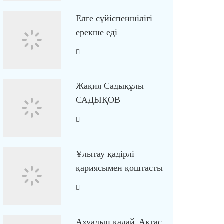
Елге сүйіспеншілігі
ерекше еді
Жақия Садықұлы
САДЫҚОВ
Ұлытау қадірлі
қариясымен қоштасты
Ахуалың қалай, Ақтас