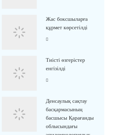
Жас боксшыларға
құрмет көрсетілді
Тиісті өзгерістер
енгізілді
Денсаулық сақтау
басқармасының
басшысы Қарағанды
облысындағы
эпидемиологиялық