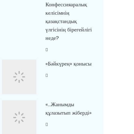
Конфессияаралық
келісімнің
қазақстандық
үлгісінің бірегейлігі
неде?
«Бәйкүрең» қонысы
«…Жанымды
құлазытып жіберді»