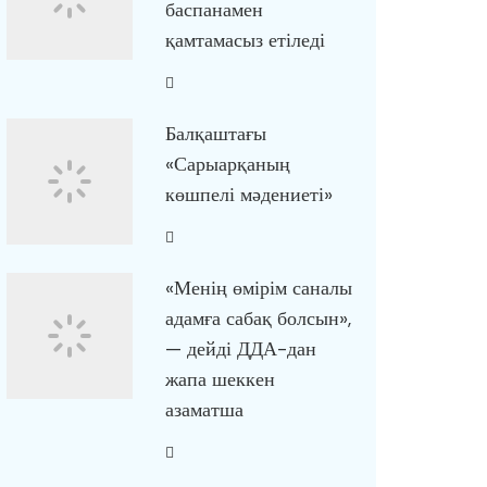
баспанамен
қамтамасыз етіледі
Балқаштағы
«Сарыарқаның
көшпелі мәдениеті»
«Менің өмірім саналы
адамға сабақ болсын»,
— дейді ДДА-дан
жапа шеккен
азаматша