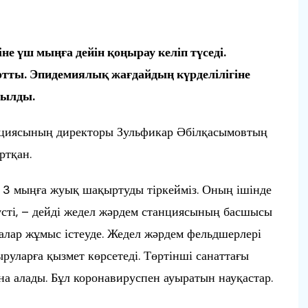
не үш мыңға дейін қоңырау келіп түседі.
тты. Эпидемиялық жағдайдың күрделілігіне
сылды.
циясының директоры Зульфикар Әбілқасымовтың
ртқан.
не 3 мыңға жуық шақыртуды тіркейміз. Оның ішінде
сті, – дейді жедел жәрдем станциясының басшысы
лар жұмыс істеуде. Жедел жәрдем фельдшерлері
руларға қызмет көрсетеді. Төртінші санаттағы
на алады. Бұл коронавируспен ауыратын науқастар.