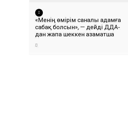
«Менің өмірім саналы адамға
сабақ болсын», — дейді ДДА-
дан жапа шеккен азаматша