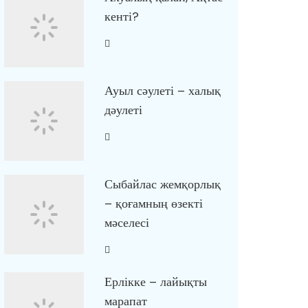
кенті?
Ауыл сәулеті – халық
дәулеті
Сыбайлас жемқорлық
– қоғамның өзекті
мәселесі
Ерлікке – лайықты
марапат