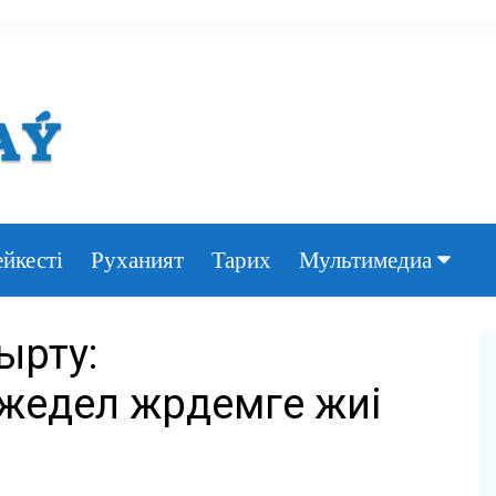
йкесті
Руханият
Тарих
Мультимедиа
Фото
ырту:
Видео
едел жәрдемге жиі