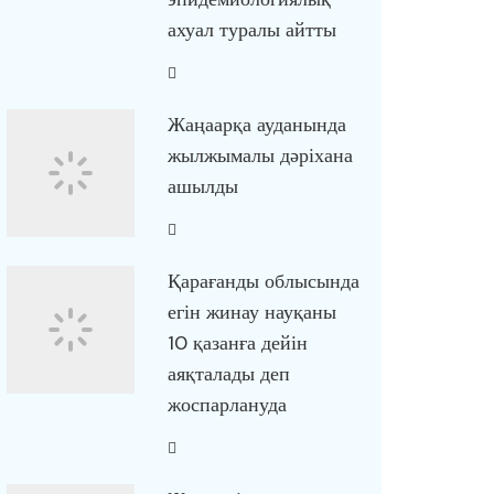
ахуал туралы айтты
Жаңаарқа ауданында
жылжымалы дәріхана
ашылды
Қарағанды облысында
егін жинау науқаны
10 қазанға дейін
аяқталады деп
жоспарлануда