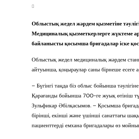
Өңір басшылығы
Облыстық жедел жәрдем қызметіне тәулігі
Медициналық қызметкерлерге жүктеме ар
байланысты қосымша бригадалар іске қо
Облыстық жедел медициналық жәрдем стан
айтуынша, қоңыраулар саны бірнеше есеге а
– Бүгінгі таңда біз облыс бойынша тәулігі
Қарағанды бойынша 700-ге жуық өтініш тү
Зульфикар Әбілқасымов. – Қосымша бригада
бірінші, екінші және үшінші санаттағы шақы
пациенттерді емхана бригадалары өз мойны