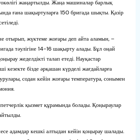
окөлігі жаңартылды. Жаңа машиналар барлық
ында ғана шақыртуларға 150 бригада шықты. Қазір
етіледі.
не отырып, жүктеме жоғары деп айта аламын, –
игада тәулігіне 14-16 шақырту алады. Бұл оңай
қоңырау жеделдікті талап етеді. Науқастар
нші кезекте бізде әрқашан күрделі жағдайларға
урулары, содан кейін жоғары температура, сонымен
мония.
спетчерлік қызмет құрамында болады. Қоңыраулар
айтылды.
інесе адамдар кешкі алтыдан кейін қоңырау шалады.