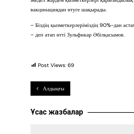
Жедел жәрдем қызметкерлері қарағандылық
вакцинациядан өтуге шақырады.
– Біздің қызметкерлеріміздің 90%-дан астам
– деп атап өтті Зульфикар Әбілқасымов.
Post Views:
69
Навигация
Алдыңғы
по
записям
Ұқсас жазбалар