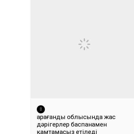
Қарағанды облысында жас
дәрігерлер баспанамен
қамтамасыз етіледі