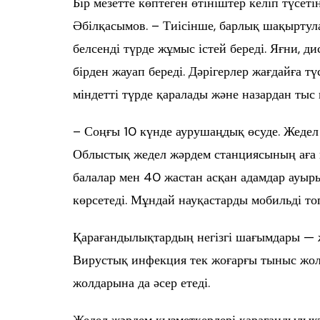
Бір мезетте көптеген өтініштер келіп түсеті
Әбілқасымов. – Тиісінше, барлық шақыртулар
белсенді түрде жұмыс істей береді. Яғни, д
бірден жауап береді. Дәрігерлер жағдайға т
міндетті түрде қаралады және назардан тыс
– Соңғы 10 күнде аурушаңдық өсуде. Жедел
Облыстық жедел жәрдем станциясының аға к
балалар мен 40 жастан асқан адамдар ауыр
көрсетеді. Мұндай науқастарды мобильді то
Қарағандылықтардың негізгі шағымдары — жөт
Вирустық инфекция тек жоғарғы тыныс жолд
жолдарына да әсер етеді.