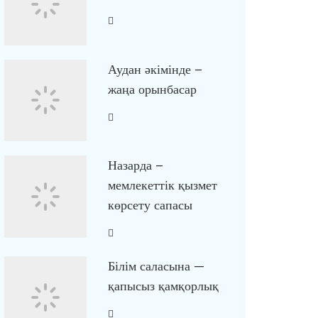
Аудан әкімінде –
жаңа орынбасар
Назарда –
мемлекеттік қызмет
көрсету сапасы
Білім саласына —
қапысыз қамқорлық