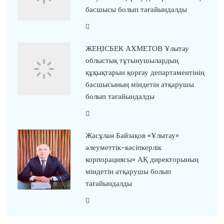
басшысы болып тағайындалды
ЖЕҢІСБЕК АХМЕТОВ Ұлытау
облыстық тұтынушылардың
құқықтарын қорғау департаментінің
басшысының міндетін атқарушы
болып тағайындалды
Жасұлан Байзақов «Ұлытау»
әлеуметтік-кәсіпкерлік
корпорациясы» АҚ директорының
міндетін атқарушы болып
тағайындалды