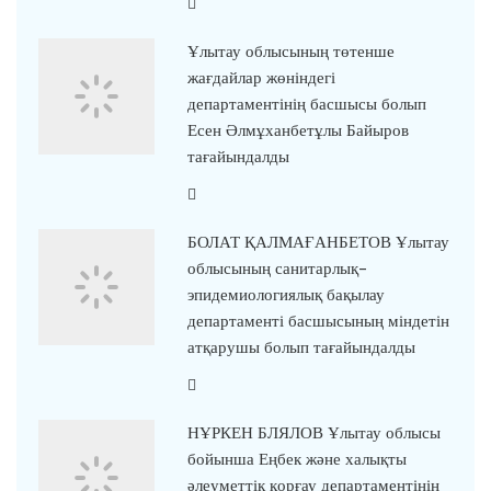
Ұлытау облысының төтенше
жағдайлар жөніндегі
департаментінің басшысы болып
Есен Әлмұханбетұлы Байыров
тағайындалды
БОЛАТ ҚАЛМАҒАНБЕТОВ Ұлытау
облысының санитарлық-
эпидемиологиялық бақылау
департаменті басшысының міндетін
атқарушы болып тағайындалды
НҰРКЕН БЛЯЛОВ Ұлытау облысы
бойынша Еңбек және халықты
әлеуметтік қорғау департаментінің