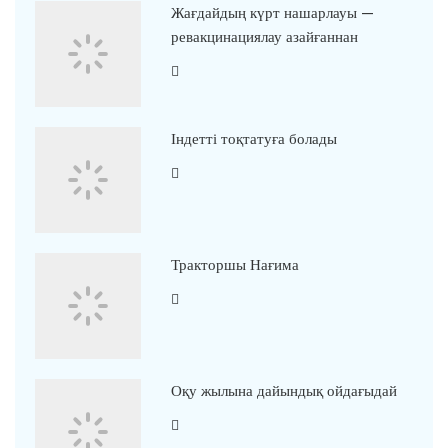
Жағдайдың күрт нашарлауы —
ревакцинациялау азайғаннан
Індетті тоқтатуға болады
Тракторшы Нағима
Оқу жылына дайындық ойдағыдай