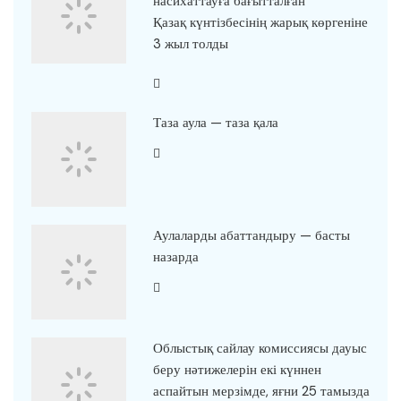
насихаттауға бағытталған
Қазақ күнтізбесінің жарық көргеніне
3 жыл толды
Таза аула — таза қала
Аулаларды абаттандыру — басты
назарда
Облыстық сайлау комиссиясы дауыс
беру нәтижелерін екі күннен
аспайтын мерзімде, яғни 25 тамызда