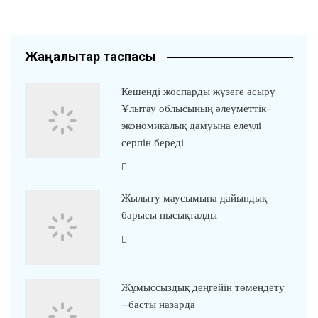
Жаңалықтар таспасы
Кешенді жоспарды жүзеге асыру
Ұлытау облысының әлеуметтік-
экономикалық дамуына елеулі
серпін береді
Жылыту маусымына дайындық
барысы пысықталды
Жұмыссыздық деңгейін төмендету
–басты назарда