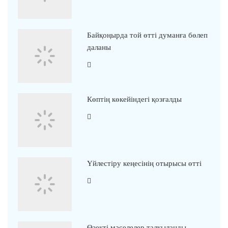
Байқоңырда той өтті думанға бөлеп
даланы
Көптің көкейіндегі қозғалды
Үйлестіру кеңесінің отырысы өтті
Өзекті мәселелер талқыланды