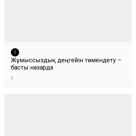
Жұмыссыздық деңгейін төмендету –
басты назарда