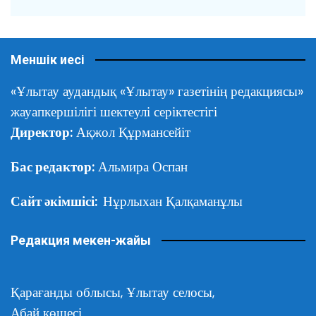
Меншік иесі
«Ұлытау аудандық «Ұлытау» газетінің редакциясы»
жауапкершілігі шектеулі серіктестігі
Директор:
Ақжол Құрмансейіт
Бас редактор:
Альмира Оспан
Сайт әкімшісі:
Нұрлыхан Қалқаманұлы
Редакция мекен-жайы
Қарағанды облысы,
Ұлытау селосы,
Абай көшесі