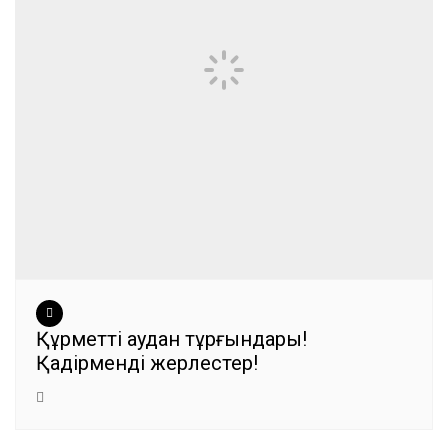
Құрметті аудан тұрғындары!
Қадірменді жерлестер!