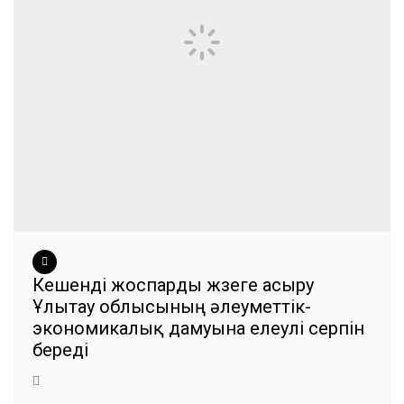
Кешенді жоспарды жүзеге асыру
Ұлытау облысының әлеуметтік-
экономикалық дамуына елеулі серпін
береді