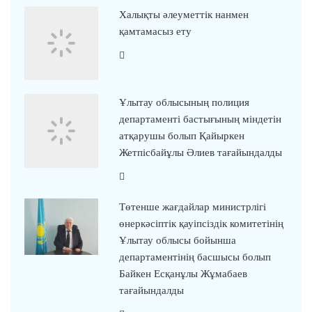
Халықты әлеуметтік нанмен
қамтамасыз ету
Ұлытау облысының полиция
департаменті бастығының міндетін
атқарушы болып Қайыркен
Жетпісбайұлы Әлиев тағайындалды
Төтенше жағдайлар министрлігі
өнеркәсіптік қауіпсіздік комитетінің
Ұлытау облысы бойынша
департаментінің басшысы болып
Байкен Есқанұлы Жұмабаев
тағайындалды