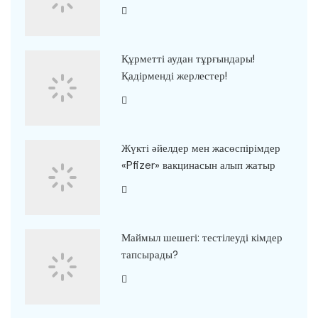
Құрметті аудан тұрғындары!
Қадірменді жерлестер!
Жүкті әйелдер мен жасөспірімдер
«Pfizer» вакцинасын алып жатыр
Маймыл шешегі: тестілеуді кімдер
тапсырады?