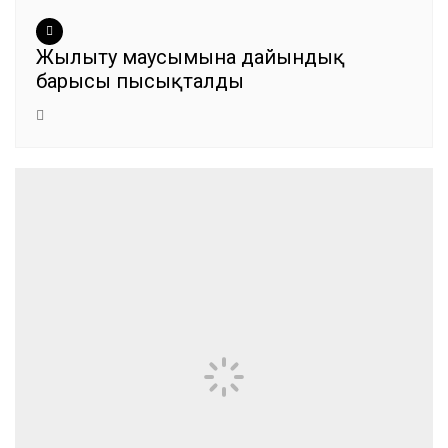
Жылыту маусымына дайындық
барысы пысықталды