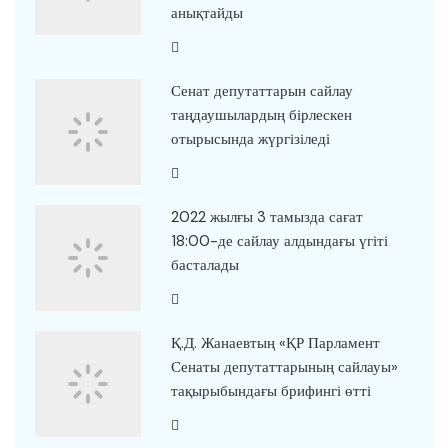
анықтайды
Сенат депутаттарын сайлау
таңдаушылардың бірлескен
отырысында жүргізіледі
2022 жылғы 3 тамызда сағат
18:00-де сайлау алдындағы үгіті
басталады
Қ.Д. Жанаевтың «ҚР Парламент
Сенаты депутаттарының сайлауы»
тақырыбындағы брифингі өтті