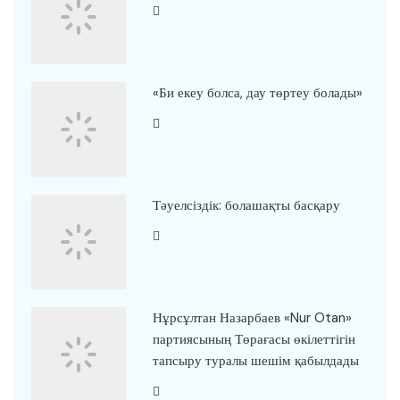
«Би екеу болса, дау төртеу болады»
Тәуелсіздік: болашақты басқару
Нұрсұлтан Назарбаев «Nur Otan»
партиясының Төрағасы өкілеттігін
тапсыру туралы шешім қабылдады