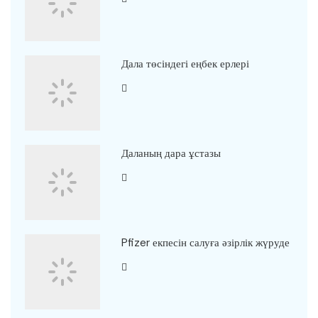
Дала төсіндегі еңбек ерлері
Даланың дара ұстазы
Pfizer екпесін салуға әзірлік жүруде