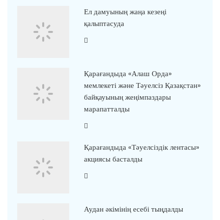
Ел дамуының жаңа кезеңі
қалыптасуда
Қарағандыда «Алаш Орда»
мемлекеті және Тәуелсіз Қазақстан»
байқауының жеңімпаздары
марапатталды
Қарағандыда «Тәуелсіздік лентасы»
акциясы басталды
Аудан әкімінің есебі тыңдалды