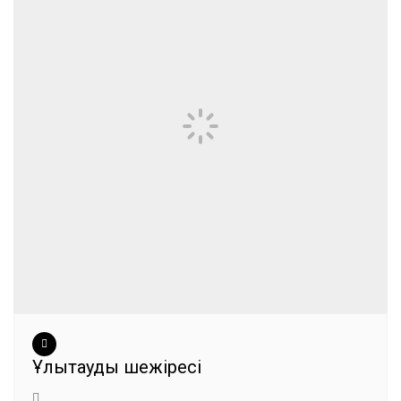
Ұлытаудың шежіресі