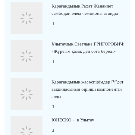
Қарағандылық Рахат Жаңаниет
самбодан әлем чемпионы атанды
Ұлытаулық Светлана ГРИГОРОВИЧ:
«Жүрегім қазақ деп соға береді»
Қарағандылық жасөспірімдер Pfizer
вакцинасының бірінші компонентін
алды
ЮНЕСКО – в Улытау