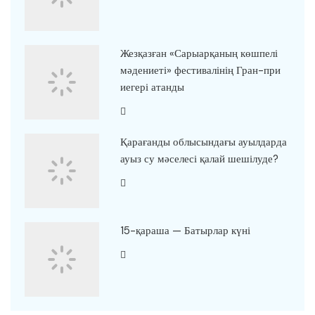
Жезқазған «Сарыарқаның көшпелі
мәдениеті» фестивалінің Гран-при
иегері атанды
Қарағанды облысындағы ауылдарда
ауыз су мәселесі қалай шешілуде?
15-қараша — Батырлар күні