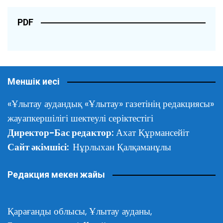
PDF
Меншік иесі
«Ұлытау аудандық «Ұлытау» газетінің редакциясы»
жауапкершілігі шектеулі серіктестігі
Директор-Бас редактор:
Ахат Құрмансейіт
Сайт әкімшісі:
Нұрлыхан Қалқаманұлы
Редакция мекен жайы
Қарағанды облысы,
Ұлытау ауданы,