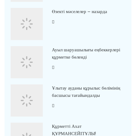
Өзекті мәселелер – назарда
Ауыл шаруашылығы еңбеккерлері
құрметке бөленді
Ұлытау ауданы құрылыс бөлімінің
басшысы тағайындалды
Құрметті Ахат
ҚҰРМАНСЕЙІТҰЛЫ!