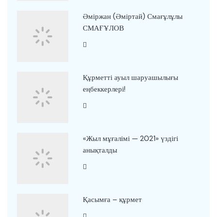
Әміржан (Әміртай) Смағұлұлы
СМАҒҰЛОВ
Құрметті ауыл шаруашылығы
еңбеккерлері!
«Жыл мұғалімі — 2021» үздігі
анықталды
Қасымға – құрмет