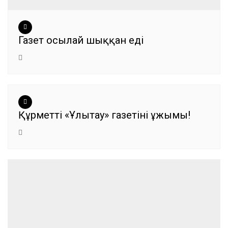
Газет осылай шыққан еді
Құрметті «Ұлытау» газетінің ұжымы!