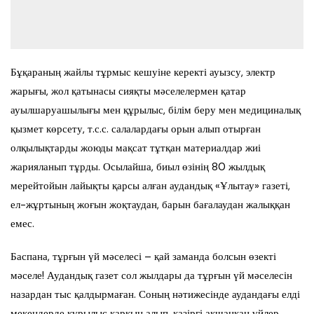
Бұқараның жайлы тұрмыс кешуіне керекті ауызсу, электр
жарығы, жол қатынасы сияқты мәселелермен қатар
ауылшаруашылығы мен құрылыс, білім беру мен медициналық
қызмет көрсету, т.с.с. салалардағы орын алып отырған
олқылықтарды жоюды мақсат тұтқан материалдар жиі
жарияланып тұрды. Осылайша, биыл өзінің 80 жылдық
мерейтойын лайықты қарсы алған аудандық «Ұлытау» газеті,
ел-жұртының жоғын жоқтаудан, барын бағалаудан жалыққан
емес.
Баспана, тұрғын үй мәселесі – қай заманда болсын өзекті
мәселе! Аудандық газет сол жылдары да тұрғын үй мәселесін
назардан тыс қалдырмаған. Соның нәтижесінде аудандағы елді
мекендерде құрылыс қарқын алып, қазіргі ақшаңқан үйлер