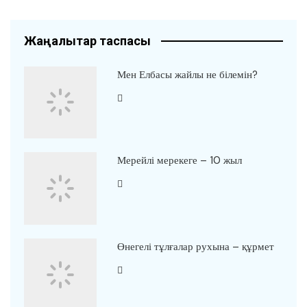
Жаңалықтар таспасы
Мен Елбасы жайлы не білемін?
Мерейлі мерекеге – 10 жыл
Өнегелі тұлғалар рухына – құрмет