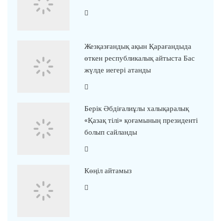
Жезқазғандық ақын Қарағандыда
өткен республикалық айтыста Бас
жүлде иегері атанды
Берік Әбдіғалиұлы халықаралық
«Қазақ тілі» қоғамының президенті
болып сайланды
Көңіл айтамыз