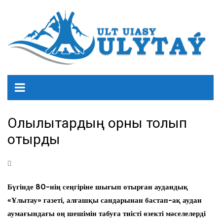
Олқылықтардың орны толып
отырды
Бүгінде 80-нің сеңгіріне шығып отырған аудандық
«Ұлытау» газеті, алғашқы сандарынан бастап-ақ аудан
аумағындағы оң шешімін табуға тиісті өзекті мәселелерді