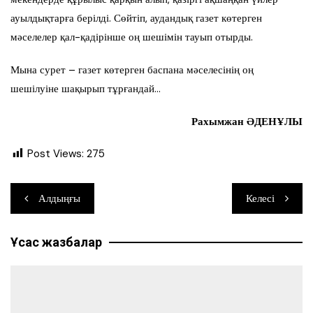
ауылдықтарға берілді. Сөйтіп, аудандық газет көтерген
мәселелер қал-қадірінше оң шешімін тауып отырды.
Мына сурет – газет көтерген баспана мәселесінің оң
шешілуіне шақырып тұрғандай…
Рахымжан ӘДЕНҰЛЫ
Post Views:
275
Навигация
Алдыңғы
Келесі
по
Ұқсас жазбалар
записям