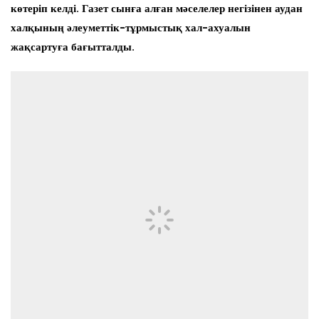
көтеріп келді. Газет сынға алған мәселелер негізінен аудан
халқының әлеуметтік-тұрмыстық хал-ахуалын
жақсартуға бағытталды.