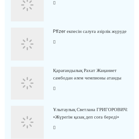
Pfizer екпесін салуға әзірлік жүруде
Қарағандылық Рахат Жаңаниет
самбодан әлем чемпионы атанды
Ұлытаулық Светлана ГРИГОРОВИЧ:
«Жүрегім қазақ деп соға береді»