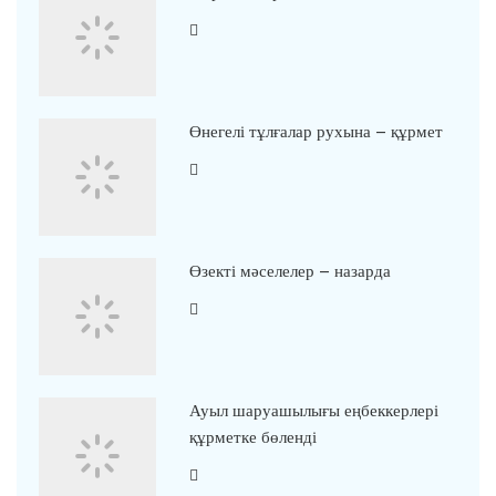
Өнегелі тұлғалар рухына – құрмет
Өзекті мәселелер – назарда
Ауыл шаруашылығы еңбеккерлері
құрметке бөленді