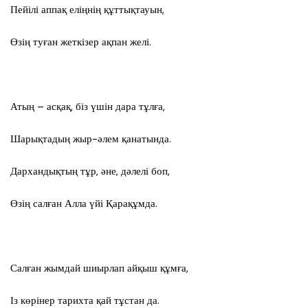
Пейілі аппақ еліңнің құттықтауын,
Өзің туған жеткізер ақпан желі.
Атың – асқақ, біз үшін дара тұлға,
Шарықтадың жыр-әлем қанатында.
Дархандықтың тұр, әне, дәлелі боп,
Өзің салған Алла үйі Қарақұмда.
Салған жымдай шиырлап айқыш құмға,
Із көрінер тарихта қай тұстан да.