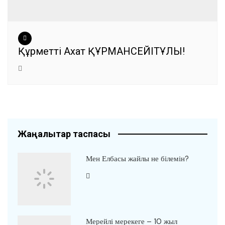
Құрметті Ахат ҚҰРМАНСЕЙІТҰЛЫ!
Жаңалықтар таспасы
Мен Елбасы жайлы не білемін?
Мерейлі мерекеге – 10 жыл