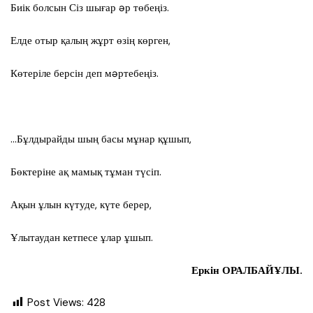
Биік болсын Сіз шығар əр төбеңіз.
Елде отыр қалың жұрт өзің көрген,
Көтеріле берсін деп мəртебеңіз.
…Бұлдырайды шың басы мұнар құшып,
Бөктеріне ақ мамық тұман түсіп.
Ақын ұлын күтуде, күте берер,
Ұлытаудан кетпесе ұлар ұшып.
Еркін ОРАЛБАЙҰЛЫ.
Post Views:
428