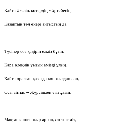
Қайта əкеліп, көтердің мəртебесін,
Қазақтың төл өнері айтыстың да.
Түсінер сөз қадірін елміз бүгін,
Қара өлеңнің уызын емізді ұлың.
Қайта оралған қазаққа көп жылдан соң,
Осы айтыс – Жүрсінмен егіз ұғым.
Мақтанышпен жыр арнап, əн төгеміз,