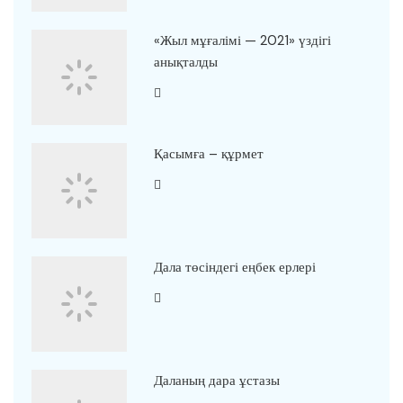
«Жыл мұғалімі — 2021» үздігі
анықталды
Қасымға – құрмет
Дала төсіндегі еңбек ерлері
Даланың дара ұстазы