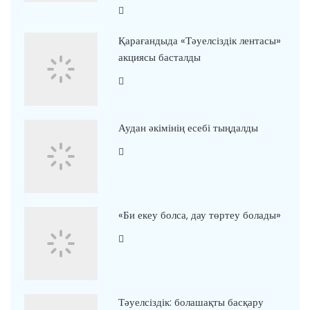
Қарағандыда «Тәуелсіздік лентасы»
акциясы басталды
Аудан әкімінің есебі тыңдалды
«Би екеу болса, дау төртеу болады»
Тәуелсіздік: болашақты басқару