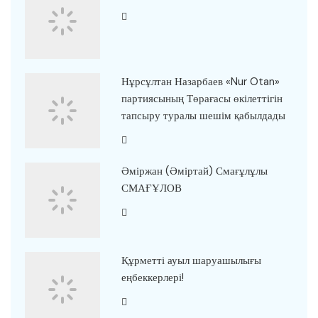
Нұрсұлтан Назарбаев «Nur Otan»
партиясының Төрағасы өкілеттігін
тапсыру туралы шешім қабылдады
Әміржан (Әміртай) Смағұлұлы
СМАҒҰЛОВ
Құрметті ауыл шаруашылығы
еңбеккерлері!