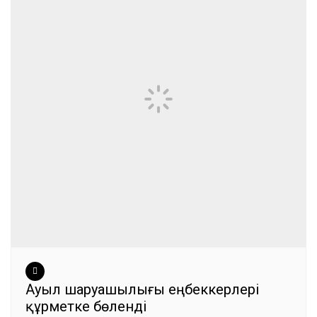
Ауыл шаруашылығы еңбеккерлері
құрметке бөленді