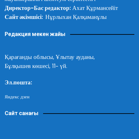
Директор-Бас редактор:
Ахат Құрмансейіт
Сайт әкімшісі:
Нұрлыхан Қалқаманұлы
Редакция мекен жайы
Қарағанды облысы,
Ұлытау ауданы,
Бұлқышев көшесі, 11- үй.
Эл.пошта:
Яндекс дзен
Сайт санағы