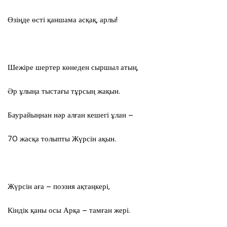
Өзіңде өсті қаншама асқақ, арлы!
Шежіре шертер көнеден сыршыл атың,
Әр ұлыңа тыстағы тұрсың жақын.
Баурайыңнан нәр алған кешегі ұлан –
70 жасқа толыпты Жүрсін ақын.
Жүрсін аға – поэзия ақтаңкері,
Кіндік қаны осы Арқа – тамған жері.