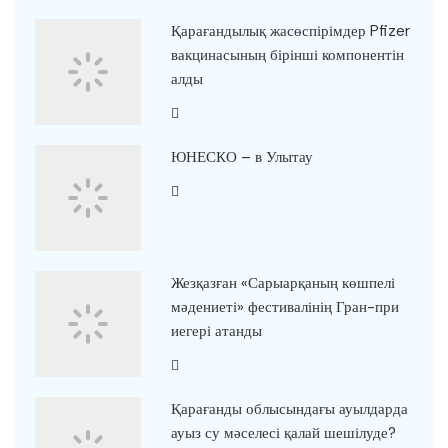
Қарағандылық жасөспірімдер Pfizer
вакцинасының бірінші компонентін
алды
ЮНЕСКО – в Улытау
Жезқазған «Сарыарқаның көшпелі
мәдениеті» фестивалінің Гран-при
иегері атанды
Қарағанды облысындағы ауылдарда
ауыз су мәселесі қалай шешілуде?