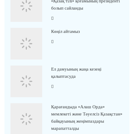
«Қазақ тілі» қоғамының президенті
болып сайланды
Көңіл айтамыз
Ел дамуының жаңа кезеңі
қалыптасуда
Қарағандыда «Алаш Орда»
мемлекеті және Тәуелсіз Қазақстан»
байқауының жеңімпаздары
марапатталды