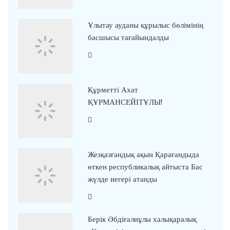
Ұлытау ауданы құрылыс бөлімінің
басшысы тағайындалды
Құрметті Ахат
ҚҰРМАНСЕЙІТҰЛЫ!
Жезқазғандық ақын Қарағандыда
өткен республикалық айтыста Бас
жүлде иегері атанды
Берік Әбдіғалиұлы халықаралық