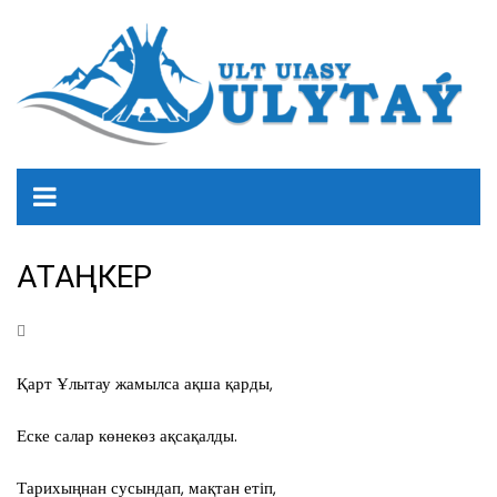
АҚТАҢКЕР
Қарт Ұлытау жамылса ақша қарды,
Еске салар көнекөз ақсақалды.
Тарихыңнан сусындап, мақтан етіп,