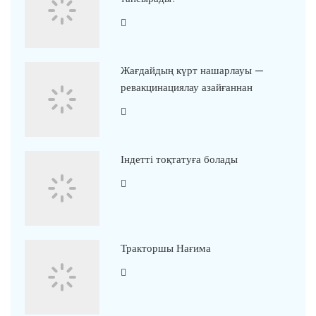
Жағдайдың күрт нашарлауы —
ревакцинациялау азайғаннан
Індетті тоқтатуға болады
Тракторшы Нағима