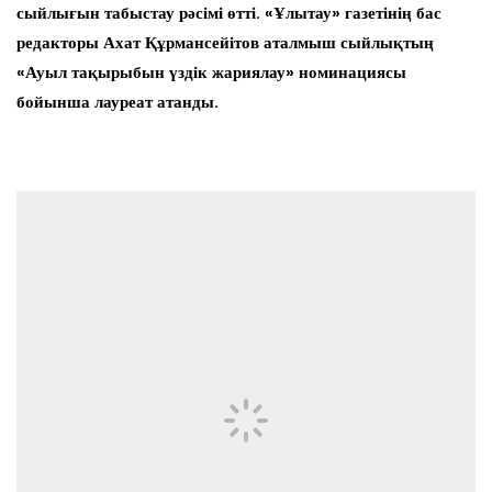
сыйлығын табыстау рәсімі өтті. «Ұлытау» газетінің бас
редакторы Ахат Құрмансейітов аталмыш сыйлықтың
«Ауыл тақырыбын үздік жариялау» номинациясы
бойынша лауреат атанды.