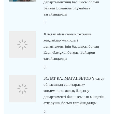
департаментінің басшысы болып
Байкен Есқанұлы Жұмабаев
тағайындалды
Ұлытау облысының төтенше
жағдайлар жөніндегі
департаментінің басшысы болып
Есен Әлмұханбетұлы Байыров
тағайындалды
БОЛАТ ҚАЛМАҒАНБЕТОВ Ұлытау
облысының санитарлық-
эпидемиологиялық бақылау
департаменті басшысының міндетін
атқарушы болып тағайындалды