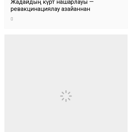
Жағдайдың күрт нашарлауы —
ревакцинациялау азайғаннан