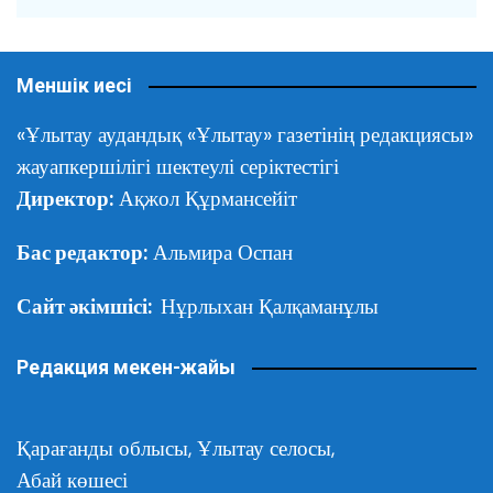
Меншік иесі
«Ұлытау аудандық «Ұлытау» газетінің редакциясы»
жауапкершілігі шектеулі серіктестігі
Директор:
Ақжол Құрмансейіт
Бас редактор:
Альмира Оспан
Сайт әкімшісі:
Нұрлыхан Қалқаманұлы
Редакция мекен-жайы
Қарағанды облысы,
Ұлытау селосы,
Абай көшесі