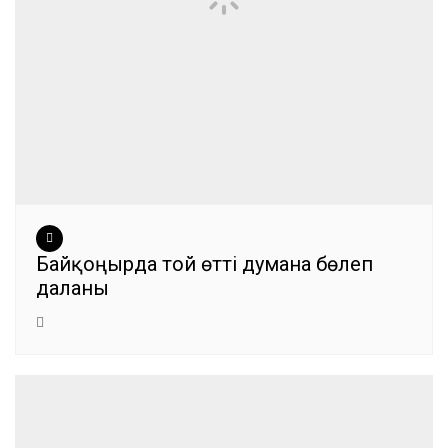
Байқоңырда той өтті думанға бөлеп
даланы