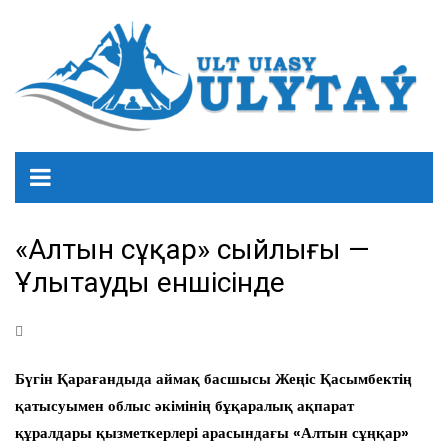
«Алтын сұңқар» сыйлығы —
Ұлытаудың еншісінде
Бүгін Қарағандыда аймақ басшысы Жеңіс Қасымбектің
қатысуымен облыс әкімінің бұқаралық ақпарат
құралдары қызметкерлері арасындағы «Алтын сұңқар»