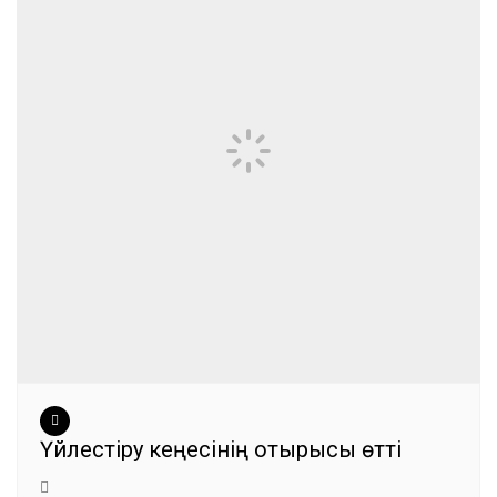
Үйлестіру кеңесінің отырысы өтті