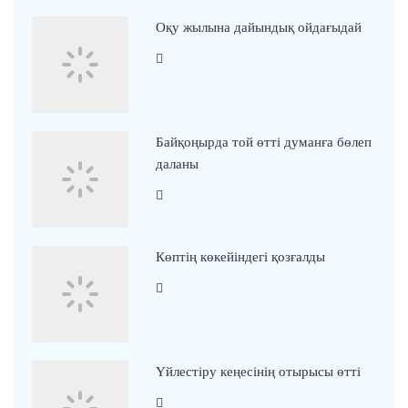
Оқу жылына дайындық ойдағыдай
Байқоңырда той өтті думанға бөлеп
даланы
Көптің көкейіндегі қозғалды
Үйлестіру кеңесінің отырысы өтті