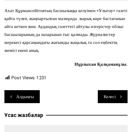
Ахат Құрмансейітовтың басшылыққа келуімен «Ұлытау» газеті
қайта түлеп, жаңғыртылған мазмұнда жарық көре бастағанын
айта кеткен жөн. Аудандық газеттегі айтулы өзгерістер облыс
басшыларының да назарынан тыс қалмады. Журналистер
мерекесі қарсаңындағы жағымды жаңалық та сол еңбектің
жемісі екені анық.
Нұрлыхан Қалқаманұлы.
Post Views:
1 231
Навигация
Алдыңғы
Келесі
по
Ұқсас жазбалар
записям