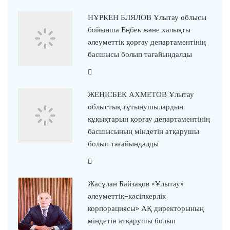
НҰРКЕН БЛЯЛОВ Ұлытау облысы
бойынша Еңбек және халықты
әлеуметтік қорғау департаментінің
басшысы болып тағайындалды
ЖЕҢІСБЕК АХМЕТОВ Ұлытау
облыстық тұтынушылардың
құқықтарын қорғау департаментінің
басшысының міндетін атқарушы
болып тағайындалды
Жасұлан Байзақов «Ұлытау»
әлеуметтік-кәсіпкерлік
корпорациясы» АҚ директорының
міндетін атқарушы болып