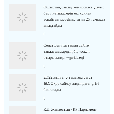
Облыстық сайлау комиссиясы дауыс
беру нәтижелерін екі күннен
аспайтын мерзімде, яғни 25 тамызда
анықтайды
Сенат депутаттарын сайлау
таңдаушылардың бірлескен
отырысында жүргізіледі
2022 жылғы 3 тамызда сағат
18:00-де сайлау алдындағы үгіті
басталады
Қ.Д. Жанаевтың «ҚР Парламент