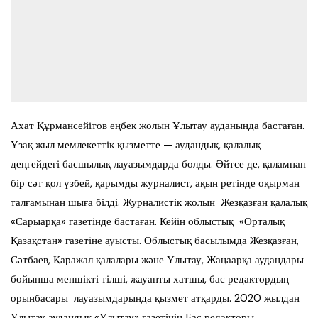
Ахат Құрмансейітов еңбек жолын Ұлытау ауданында бастаған.
Ұзақ жыл мемлекеттік қызметте — аудандық, қалалық
деңгейдегі басшылық лауазымдарда болды. Әйтсе де, қаламнан
бір сәт қол үзбей, қарымды журналист, ақын ретінде оқырман
талғамынан шыға білді. Журналистік жолын Жезқазған қалалық
«Сарыарқа» газетінде бастаған. Кейін облыстық «Орталық
Қазақстан» газетіне ауысты. Облыстық басылымда Жезқазған,
Сәтбаев, Қаражал қалалары және Ұлытау, Жаңаарқа аудандары
бойынша меншікті тілші, жауапты хатшы, бас редактордың
орынбасары лауазымдарында қызмет атқарды. 2020 жылдан
Ұлытау аудандық «Ұлытау» газетінің Бас редакторы.