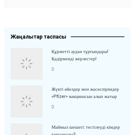
Жаңалықтар таспасы
Құрметті аудан тұрғындары!
Қадірменді жерлестер!
Жүкті әйелдер мен жасөспірімдер
«Pfizer» вакцинасын алып жатыр
Маймыл шешегі: тестілеуді кімдер
тапсырады?