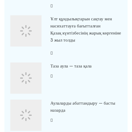
Ұлт құндылықтарын сақтау мен
насихаттауға бағытталған
Қазақ күнтізбесінің жарық көргеніне
3 жыл толды
Таза аула — таза қала
Аулаларды абаттандыру — басты
назарда