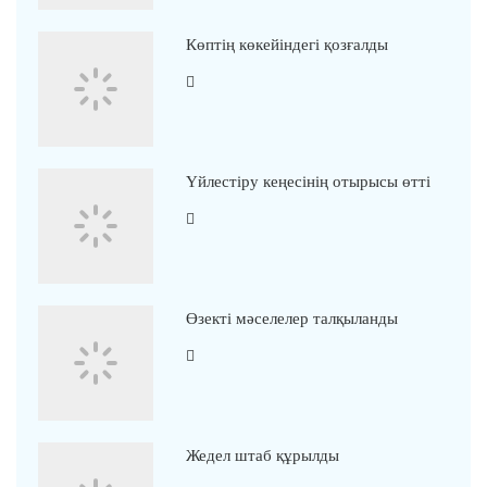
Көптің көкейіндегі қозғалды
Үйлестіру кеңесінің отырысы өтті
Өзекті мәселелер талқыланды
Жедел штаб құрылды