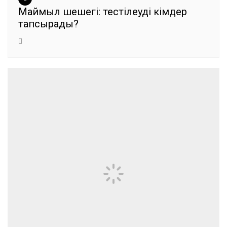
Маймыл шешегі: тестілеуді кімдер
тапсырады?