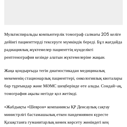
Мультиспиральды компьютерлік томограф салмағы 205 келіге
дейінгі пациенттерді тексеруге мүмкіндік береді. Бұл жағдайда
радиациялық жүктемелер пациенттің күнделікті
рентгенография кезінде алатын жүктемелеріне жақын.
Жаңа қондырғыда тегін диагностикадан медициналық
мекеменің стационарлық пациенттері, онкологиялық квоталары
бар тұрғындар және МӘМС шеңберінде өте алады. Сондай-ақ,
томография ақылы негізде қол жетімді.
«Жабдықты «Шеврон» компаниясы ҚР Денсаулық сақтау
министрлігі бастамашылық еткен пандемиямен күресте
Қазақстанға гуманитарлық көмек көрсету жөніндегі кең