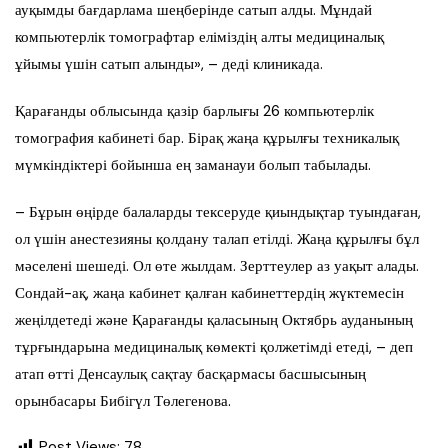
ауқымды бағдарлама шеңберінде сатып алды. Мұндай
компьютерлік томографтар еліміздің алты медициналық
ұйымы үшін сатып алынды», – деді клиникада.
Қарағанды облысында қазір барлығы 26 компьютерлік
томография кабинеті бар. Бірақ жаңа құрылғы техникалық
мүмкіндіктері бойынша ең заманауи болып табылады.
– Бұрын өңірде балаларды тексеруде қиындықтар туындаған,
ол үшін анестезияны қолдану талап етілді. Жаңа құрылғы бұл
мәселені шешеді. Ол өте жылдам. Зерттеулер аз уақыт алады.
Сондай-ақ, жаңа кабинет қалған кабинеттердің жүктемесін
жеңілдетеді және Қарағанды қаласының Октябрь ауданының
тұрғындарына медициналық көмекті қолжетімді етеді, – деп
атап өтті Денсаулық сақтау басқармасы басшысының
орынбасары Бибігүл Төлегенова.
Post Views:
78