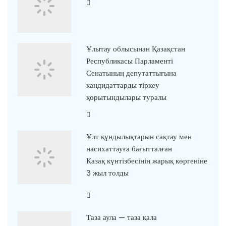
Ұлытау облысынан Қазақстан
Республикасы Парламенті
Сенатының депутаттығына
кандидаттарды тіркеу
қорытындылары туралы
Ұлт құндылықтарын сақтау мен
насихаттауға бағытталған
Қазақ күнтізбесінің жарық көргеніне
3 жыл толды
Таза аула — таза қала