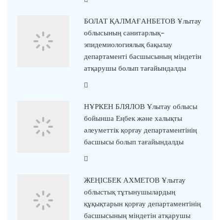
БОЛАТ ҚАЛМАҒАНБЕТОВ Ұлытау
облысының санитарлық-
эпидемиологиялық бақылау
департаменті басшысының міндетін
атқарушы болып тағайындалды
НҰРКЕН БЛЯЛОВ Ұлытау облысы
бойынша Еңбек және халықты
әлеуметтік қорғау департаментінің
басшысы болып тағайындалды
ЖЕҢІСБЕК АХМЕТОВ Ұлытау
облыстық тұтынушылардың
құқықтарын қорғау департаментінің
басшысының міндетін атқарушы