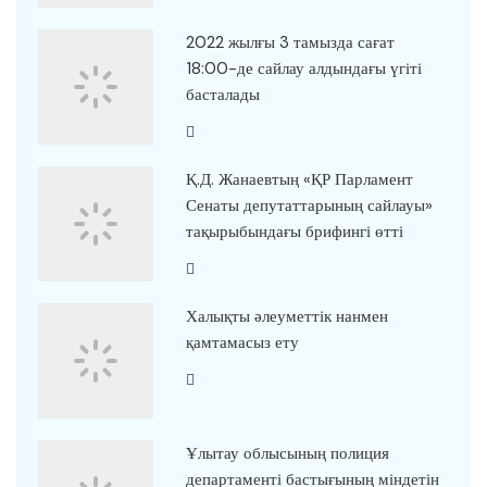
2022 жылғы 3 тамызда сағат
18:00-де сайлау алдындағы үгіті
басталады
Қ.Д. Жанаевтың «ҚР Парламент
Сенаты депутаттарының сайлауы»
тақырыбындағы брифингі өтті
Халықты әлеуметтік нанмен
қамтамасыз ету
Ұлытау облысының полиция
департаменті бастығының міндетін