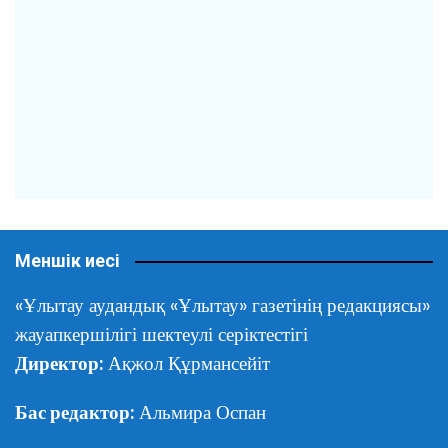
Меншік иесі
«Ұлытау аудандық «Ұлытау» газетінің редакциясы»
жауапкершілігі шектеулі серіктестігі
Директор:
Ақжол Құрмансейіт
Бас редактор:
Альмира Оспан