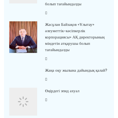
болып тағайындалды
Жасұлан Байзақов «Ұлытау»
әлеуметтік-кәсіпкерлік
корпорациясы» АҚ директорының
міндетін атқарушы болып
тағайындалды
Жаңа оқу жылына дайындық қалай?
Өңірдегі эпид ахуал