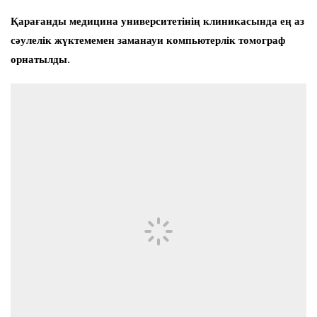
Қарағанды медицина университетінің клиникасында ең аз
сәулелік жүктемемен заманауи компьютерлік томограф
орнатылды.