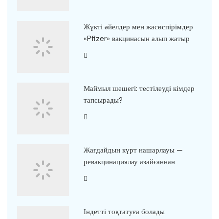
Жүкті әйелдер мен жасөспірімдер
«Pfizer» вакцинасын алып жатыр
Маймыл шешегі: тестілеуді кімдер
тапсырады?
Жағдайдың күрт нашарлауы —
ревакцинациялау азайғаннан
Індетті тоқтатуға болады