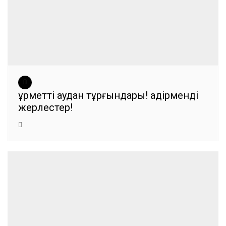
Құрметті аудан тұрғындары! Қадірменді
жерлестер!