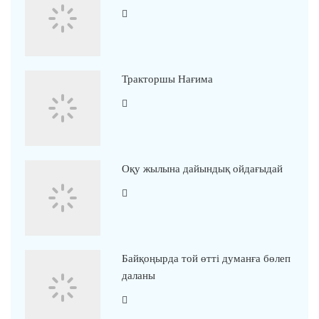
Тракторшы Нағима
Оқу жылына дайындық ойдағыдай
Байқоңырда той өтті думанға бөлеп
даланы