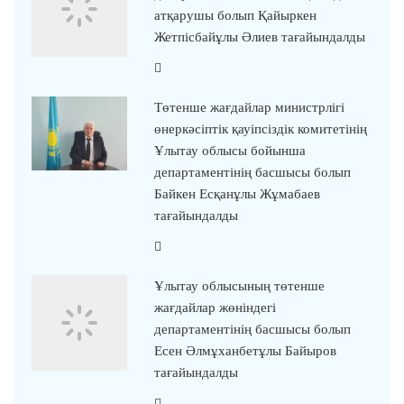
атқарушы болып Қайыркен
Жетпісбайұлы Әлиев тағайындалды
Төтенше жағдайлар министрлігі
өнеркәсіптік қауіпсіздік комитетінің
Ұлытау облысы бойынша
департаментінің басшысы болып
Байкен Есқанұлы Жұмабаев
тағайындалды
Ұлытау облысының төтенше
жағдайлар жөніндегі
департаментінің басшысы болып
Есен Әлмұханбетұлы Байыров
тағайындалды