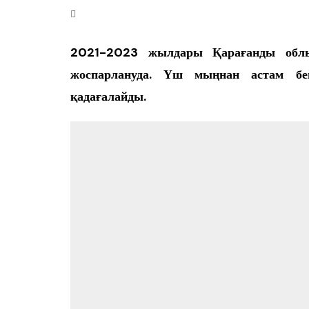
Өңір басшылығы
2021-2023 жылдары Қарағанды облыс
жоспарлануда. Үш мыңнан астам бейн
қадағалайды.