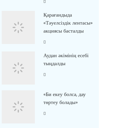
Қарағандыда
«Тәуелсіздік лентасы»
акциясы басталды
Аудан әкімінің есебі
тыңдалды
«Би екеу болса, дау
төртеу болады»