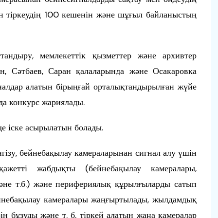
 тіркеудің 100 кешенін және шұғыл байланыстың
андыру, мемлекеттік қызметтер және архивтер
ан, Сәтбаев, Саран қалаларында және Осакаровка
налдар алатын бірыңғай орталықтандырылған жүйе
да конкурс жариялады.
де іске асырылатын болады.
гізу, бейнебақылау камераларынан сигнал алу үшін
ажетті жабдықты (бейнебақылау камералары,
әне т.б.) және перифериялық құрылғыларды сатып
ейнебақылау камералары жаңғыртылады, жылдамдық
н бұзуды және т. б. тіркей алатын жаңа камералар