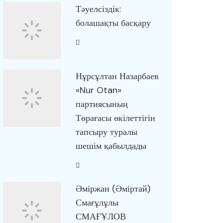
Тәуелсіздік:
болашақты басқару
Нұрсұлтан Назарбаев
«Nur Otan»
партиясының
Төрағасы өкілеттігін
тапсыру туралы
шешім қабылдады
Әміржан (Әміртай)
Смағұлұлы
СМАҒҰЛОВ