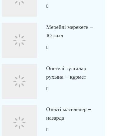
Мерейлі мерекеге –
10 жыл
Өнегелі тұлғалар
рухына – құрмет
Өзекті мәселелер –
назарда