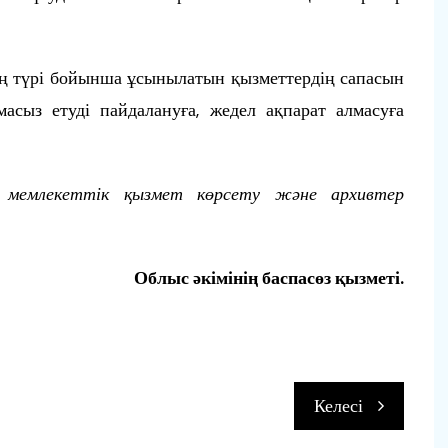
ң түрі бойынша ұсынылатын қызметтердің сапасын
масыз етуді пайдалануға, жедел ақпарат алмасуға
 мемлекеттік қызмет көрсету және архивтер
Облыс әкімінің баспасөз қызметі.
Келесі