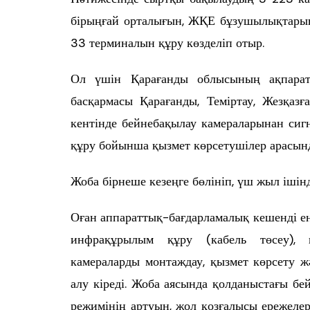
бірыңғай орталығын, ЖҚЕ бұзушылықтарын
33 терминалын құру көзделіп отыр.
Ол үшін Қарағанды облысының ақпаратт
басқармасы Қарағанды, Теміртау, Жезқазғ
кентінде бейнебақылау камераларынан сиг
құру бойынша қызмет көрсетушілер арасын
Жоба бірнеше кезеңге бөлініп, үш жыл ішін
Оған аппараттық-бағдарламалық кешенді ен
инфрақұрылым құру (кабель төсеу), қ
камераларды монтаждау, қызмет көрсету ж
алу кіреді. Жоба аясында қолданыстағы б
режимінің артуын, жол қозғалысы ережелері