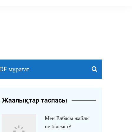
DF мұрағат
Жаңалықтар таспасы
Мен Елбасы жайлы
не білемін?