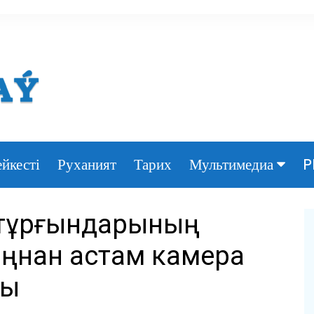
йкесті
Руханият
Тарих
P
Мультимедиа
Фото
 тұрғындарының
Видео
мыңнан астам камера
ды