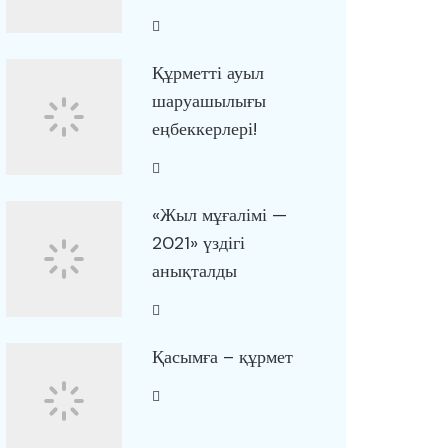
Құрметті ауыл
шаруашылығы
еңбеккерлері!
«Жыл мұғалімі —
2021» үздігі
анықталды
Қасымға – құрмет