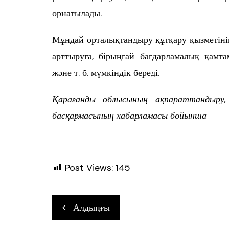
орнатылады.
Мұндай орталықтандыру құтқару қызметіні
арттыруға, бірыңғай бағдарламалық қамта
және т. б. мүмкіндік береді.
Қарағанды облысының ақпараттандыру,
басқармасының хабарламасы бойынша
Post Views:
145
Навигация
Алдыңғы
по