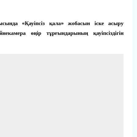
ында «Қауіпсіз қала» жобасын іске асыру
екамера өңір тұрғындарының қауіпсіздігін