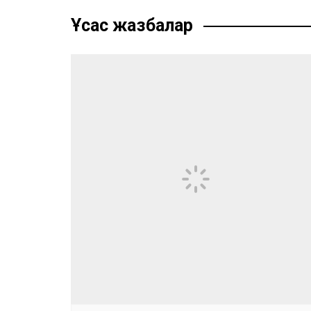
записям
Ұқсас жазбалар