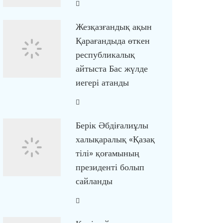
Жезқазғандық ақын
Қарағандыда өткен
республикалық
айтыста Бас жүлде
иегері атанды
Берік Әбдіғалиұлы
халықаралық «Қазақ
тілі» қоғамының
президенті болып
сайланды