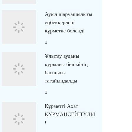
Ауыл шаруашылығы
еңбеккерлері
құрметке бөленді
Ұлытау ауданы
құрылыс бөлімінің
басшысы
тағайындалды
Құрметті Ахат
ҚҰРМАНСЕЙІТҰЛЫ
!