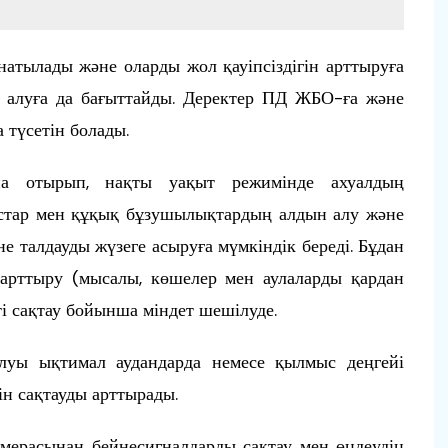
атылады және оларды жол қауіпсіздігін арттыруға
 алуға да бағыттайды. Деректер ПД ЖБО-ға және
 түсетін болады.
на отырып, нақты уақыт режимінде ахуалдың
ыстар мен құқық бұзушылықтардың алдын алу және
не талдауды жүзеге асыруға мүмкіндік береді. Бұдан
 арттыру (мысалы, көшелер мен аулаларды қардан
ті сақтау бойынша міндет шешілуде.
луы ықтимал аудандарда немесе қылмыс деңгейі
ін сақтауды арттырады.
мерасынан бейнесигналдарды сақтау мен өңдеудің