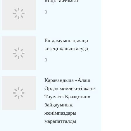
Көңіл айтамыз
Ел дамуының жаңа
кезеңі қалыптасуда
Қарағандыда «Алаш
Орда» мемлекеті және
Тәуелсіз Қазақстан»
байқауының
жеңімпаздары
марапатталды