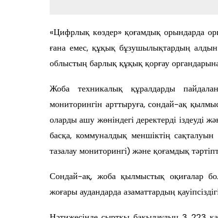
«Цифрлық көздер» қоғамдық орындарда орн
ғана емес, құқық бұзушылықтардың алдын
облыстың барлық құқық қорғау органдарына
Жоба техникалық құралдарды пайдала
мониторингін арттыруға, сондай-ақ қылм
оларды ашу жөніндегі деректерді іздеуді жә
басқа, коммуналдық меншіктің сақталуын
тазалау мониторингі) және қоғамдық тәртіп
Сондай-ақ, жоба қылмыстық оқиғалар бо
жоғары аудандарда азаматтардың қауіпсіздіг
Нәтижесінде сыртқы бақылаудың 3 223 ка