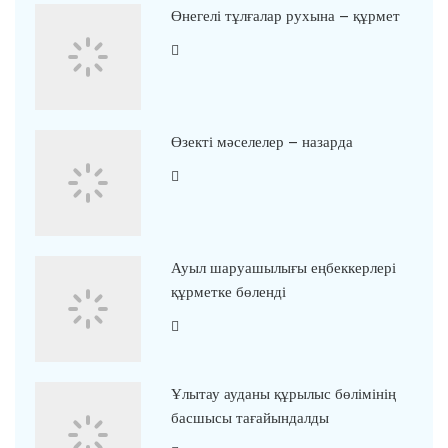
Өнегелі тұлғалар рухына – құрмет
Өзекті мәселелер – назарда
Ауыл шаруашылығы еңбеккерлері
құрметке бөленді
Ұлытау ауданы құрылыс бөлімінің
басшысы тағайындалды