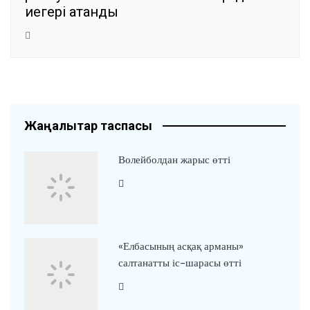
иегері атанды
Жаңалықтар таспасы
Волейболдан жарыс өтті
«Елбасының асқақ арманы»
салтанатты іс-шарасы өтті