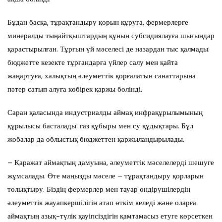
Бұдан басқа, тұрақтандыру қорын құруға, фермерлерге
минералды тыңайтқыштардың құнын субсидиялауға шығындар
қарастырылған. Тұрғын үй мәселесі де назардан тыс қалмады:
бюджетте кезекте тұрғандарға үйлер салу мен қайта
жаңартуға, халықтың әлеуметтік қорғалатын санаттарына
пәтер сатып алуға көбірек қаржы бөлінді.
Саран қаласында индустриалды аймақ инфрақұрылымының
құрылысы басталады: газ құбыры мен су құдықтары. Бұл
жобалар да облыстық бюджеттен қаржыландырылады.
– Қаражат аймақтың дамуына, әлеуметтік мәселелерді шешуге
жұмсалады. Өте маңызды мәселе – тұрақтандыру қорларын
толықтыру. Біздің фермерлер мен тауар өндірушілердің
әлеуметтік жауапкершілігін атап өткім келеді және оларға
аймақтың азық-түлік қауіпсіздігін қамтамасыз етуге көрсеткен