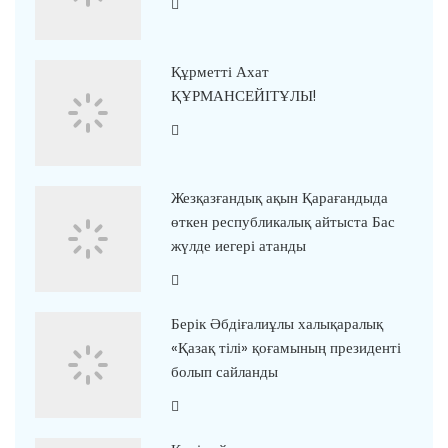
Құрметті Ахат
ҚҰРМАНСЕЙІТҰЛЫ!
Жезқазғандық ақын Қарағандыда
өткен республикалық айтыста Бас
жүлде иегері атанды
Берік Әбдіғалиұлы халықаралық
«Қазақ тілі» қоғамының президенті
болып сайланды