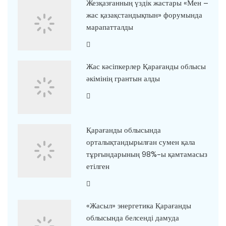
Жезқазғанның үздік жастары «Мен –
жас қазақстандықпын» форумында
марапатталды
Жас кәсіпкерлер Қарағанды облысы
әкімінің грантын алды
Қарағанды облысында
орталықтандырылған сумен қала
тұрғындарының 98%-ы қамтамасыз
етілген
«Жасыл» энергетика Қарағанды
облысында белсенді дамуда