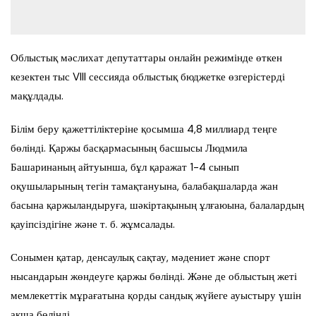
Облыстық мәслихат депутаттары онлайн режимінде өткен
кезектен тыс VIII сессияда облыстық бюджетке өзгерістерді
мақұлдады.
Білім беру қажеттіліктеріне қосымша 4,8 миллиард теңге
бөлінді. Қаржы басқармасының басшысы Людмила
Башаринаның айтуынша, бұл қаражат 1-4 сынып
оқушыларының тегін тамақтануына, балабақшаларда жан
басына қаржыландыруға, шәкіртақының ұлғаюына, балалардың
қауіпсіздігіне және т. б. жұмсалады.
Сонымен қатар, денсаулық сақтау, мәдениет және спорт
нысандарын жөндеуге қаржы бөлінді. Және де облыстың жеті
мемлекеттік мұрағатына қорды сандық жүйеге ауыстыру үшін
ақша бөлінді.