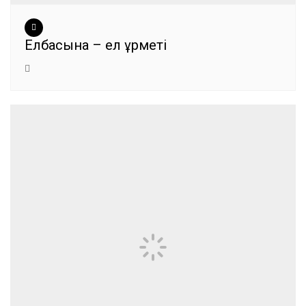
Елбасына – ел құрметі