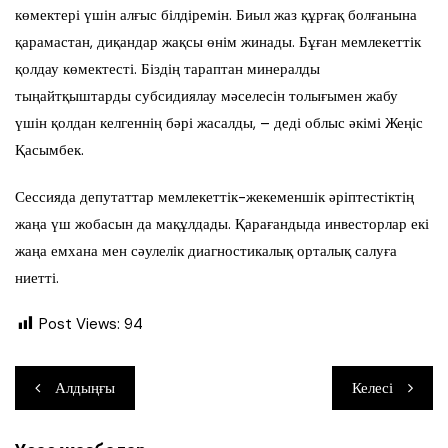
көмектері үшін алғыс білдіремін. Биыл жаз құрғақ болғанына
қарамастан, диқандар жақсы өнім жинады. Бұған мемлекеттік
қолдау көмектесті. Біздің тараптан минералды
тыңайтқыштарды субсидиялау мәселесін толығымен жабу
үшін қолдан келгеннің бәрі жасалды, – деді облыс әкімі Жеңіс
Қасымбек.
Сессияда депутаттар мемлекеттік-жекеменшік әріптестіктің
жаңа үш жобасын да мақұлдады. Қарағандыда инвесторлар екі
жаңа емхана мен сәулелік диагностикалық орталық салуға
ниетті.
Post Views:
94
Навигация
Алдыңғы
Келесі
по