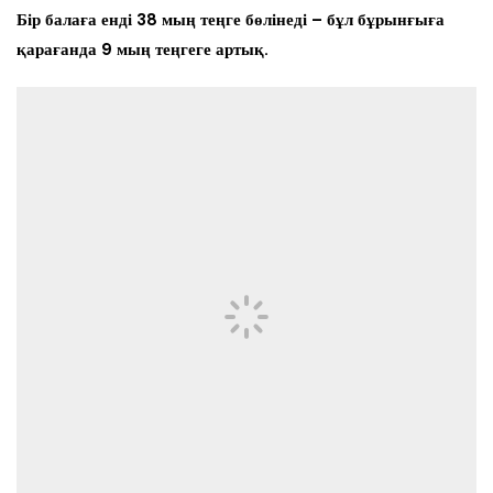
Бір балаға енді 38 мың теңге бөлінеді – бұл бұрынғыға
қарағанда 9 мың теңгеге артық.