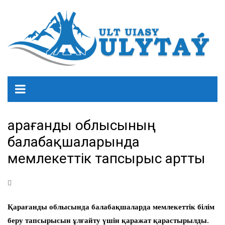
Қарағанды облысының
балабақшаларында
мемлекеттік тапсырыс артты
Қарағанды облысында балабақшаларда мемлекеттік білім
беру тапсырысын ұлғайту үшін қаражат қарастырылды.