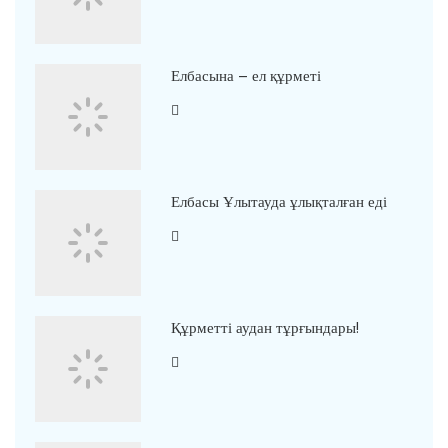
Елбасына – ел құрметі
Елбасы Ұлытауда ұлықталған еді
Құрметті аудан тұрғындары!