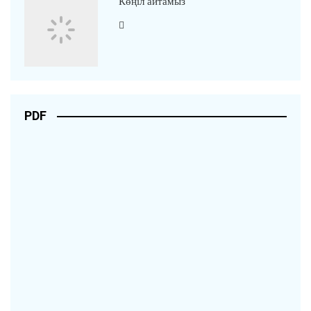
Көңіл айтамыз
PDF