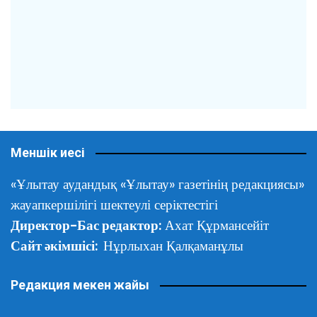
Меншік иесі
«Ұлытау аудандық «Ұлытау» газетінің редакциясы»
жауапкершілігі шектеулі серіктестігі
Директор-Бас редактор:
Ахат Құрмансейіт
Сайт әкімшісі:
Нұрлыхан Қалқаманұлы
Редакция мекен жайы