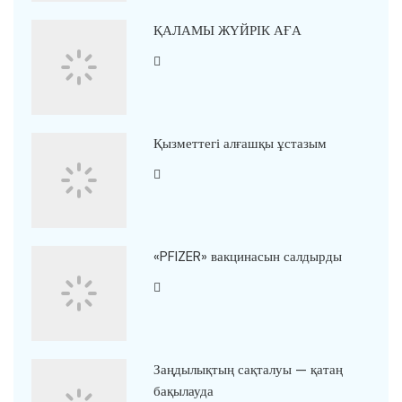
ҚАЛАМЫ ЖҮЙРІК АҒА
Қызметтегі алғашқы ұстазым
«PFIZER» вакцинасын салдырды
Заңдылықтың сақталуы — қатаң
бақылауда