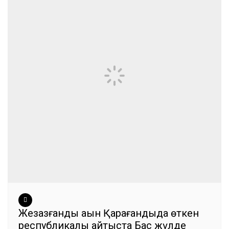
Жезқазғандық ақын Қарағандыда өткен
республикалық айтыста Бас жүлде