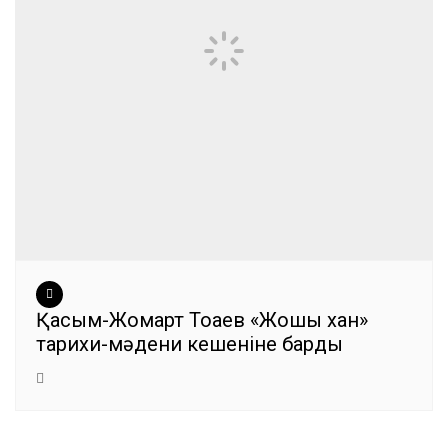
Қасым-Жомарт Тоқаев «Жошы хан»
тарихи-мәдени кешеніне барды