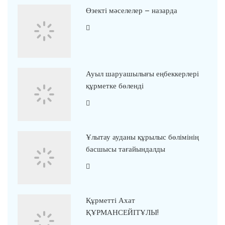
Өзекті мәселелер – назарда
Ауыл шаруашылығы еңбеккерлері
құрметке бөленді
Ұлытау ауданы құрылыс бөлімінің
басшысы тағайындалды
Құрметті Ахат
ҚҰРМАНСЕЙІТҰЛЫ!