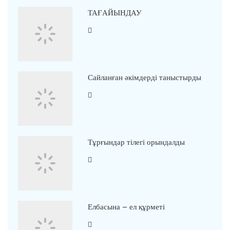
ТАҒАЙЫНДАУ
Сайланған әкімдерді таныстырды
Тұрғындар тілегі орындалды
Елбасына – ел құрметі