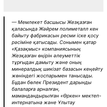
— Мемлекет басшысы Жезқазған
қаласында Жәйрем полиметалл кен
байыту фабрикасын ресми іске қосу
рәсіміне қатысады. Сонымен қатар
«Қазақмыс» компаниясының
Жезқазған өңірін әлеуметтік
тұрғыдан дамыту және оның
минералдық шикізат базасын кеңейту
жөніндегі жоспарымен танысады.
Бұдан бөлек Президент дарынды
балаларға арналған,
мамандандырылған «Өркен» мектеп-
интернатына және Ұлытау