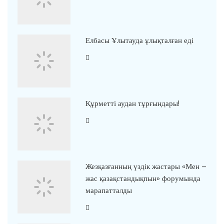
Елбасы Ұлытауда ұлықталған еді
Құрметті аудан тұрғындары!
Жезқазғанның үздік жастары «Мен –
жас қазақстандықпын» форумында
марапатталды