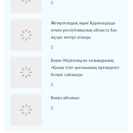
Жезқазғандық ақын Қарағандыда
өткен республикалық айтыста Бас
жүлде иегері атанды
Берік Әбдіғалиұлы халықаралық
«Қазақ тілі» қоғамының президенті
болып сайланды
Көңіл айтамыз