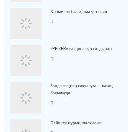
Қызметтегі алғашқы ұстазым
«PFIZER» вакцинасын салдырды
Заңдылықтың сақталуы — қатаң
бақылауда
Пейіште нұрың шалқысын!