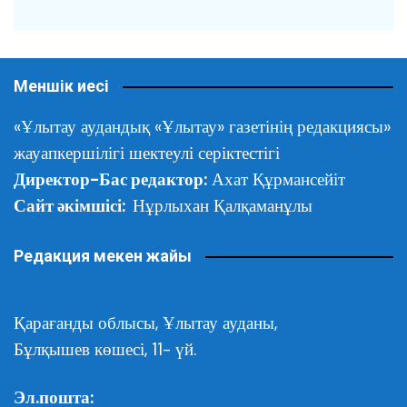
Меншік иесі
«Ұлытау аудандық «Ұлытау» газетінің редакциясы»
жауапкершілігі шектеулі серіктестігі
Директор-Бас редактор:
Ахат Құрмансейіт
Сайт әкімшісі:
Нұрлыхан Қалқаманұлы
Редакция мекен жайы
Қарағанды облысы,
Ұлытау ауданы,
Бұлқышев көшесі, 11- үй.
Эл.пошта: