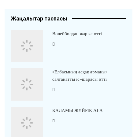
Жаңалықтар таспасы
Волейболдан жарыс өтті
«Елбасының асқақ арманы»
салтанатты іс-шарасы өтті
ҚАЛАМЫ ЖҮЙРІК АҒА