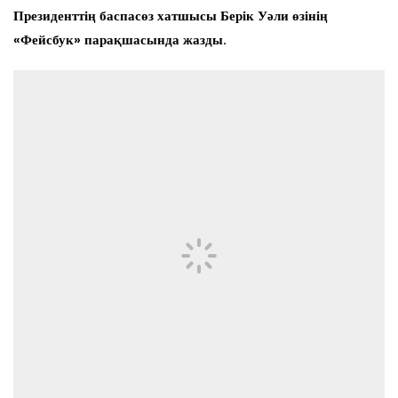
Президенттің баспасөз хатшысы Берік Уәли өзінің
«Фейсбук» парақшасында жазды.