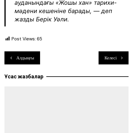
ауданындағы «Жошы хан» тарихи-
мәдени кешеніне барады, — деп
жазды Берік Уәли.
Post Views:
65
Навигация
Алдыңғы
Келесі
по
Ұқсас жазбалар
записям