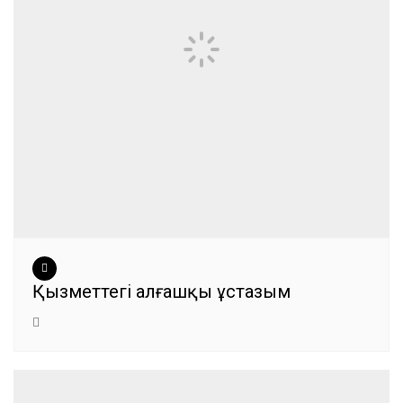
Қызметтегі алғашқы ұстазым