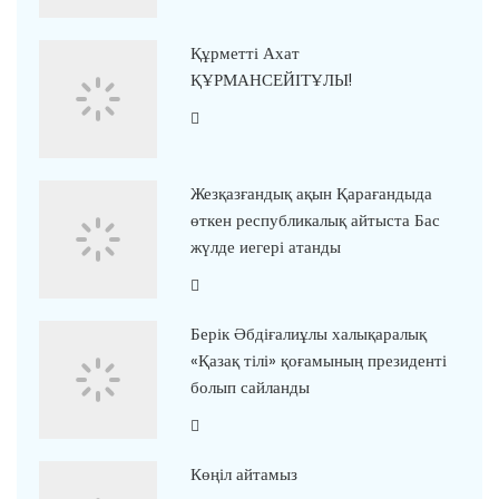
Құрметті Ахат
ҚҰРМАНСЕЙІТҰЛЫ!
Жезқазғандық ақын Қарағандыда
өткен республикалық айтыста Бас
жүлде иегері атанды
Берік Әбдіғалиұлы халықаралық
«Қазақ тілі» қоғамының президенті
болып сайланды
Көңіл айтамыз