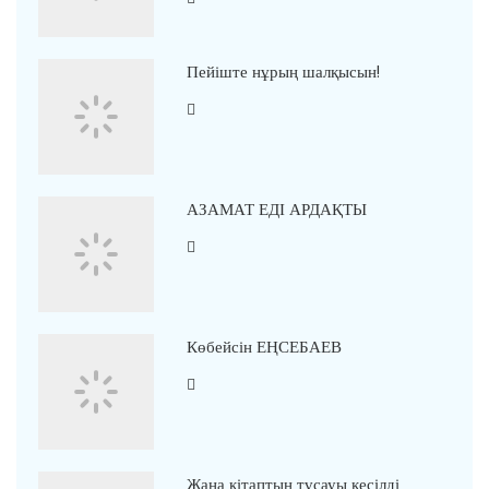
Пейіште нұрың шалқысын!
АЗАМАТ ЕДІ АРДАҚТЫ
Көбейсін ЕҢСЕБАЕВ
Жаңа кітаптың тұсауы кесілді