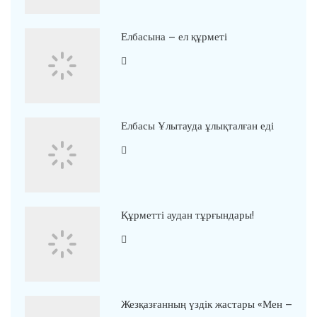
Елбасына – ел құрметі
Елбасы Ұлытауда ұлықталған еді
Құрметті аудан тұрғындары!
Жезқазғанның үздік жастары «Мен –