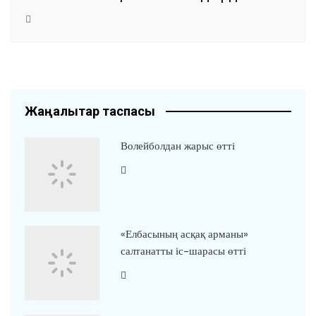
Жаңалықтар таспасы
Волейболдан жарыс өтті
«Елбасының асқақ арманы»
салтанатты іс-шарасы өтті