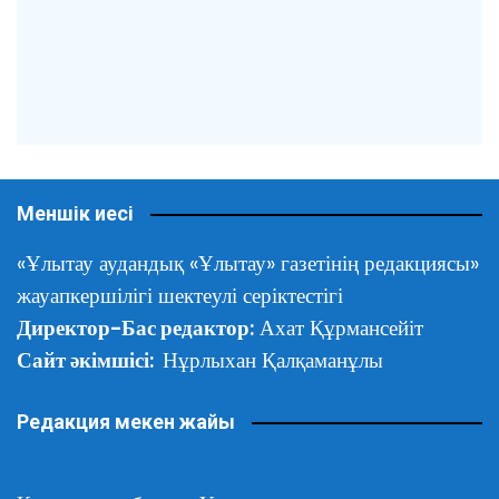
Меншік иесі
«Ұлытау аудандық «Ұлытау» газетінің редакциясы»
жауапкершілігі шектеулі серіктестігі
Директор-Бас редактор:
Ахат Құрмансейіт
Сайт әкімшісі:
Нұрлыхан Қалқаманұлы
Редакция мекен жайы