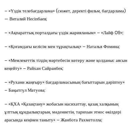
– «Үздік телебағдарлама» (сюжет, деректі фильм, бағдарлама)
— Виталий Несіпбаев;
– «Ақпараттық порталдағы үздік жарияланым» – «Лайф 09»;
– «Қоғамдағы келісім мен тұрақтылық» – Наталья Фомина;
– «Мемлекеттік тілдің мәртебесін көтеру және қолданыс аясын
кеңейту» – Райхан Сайранбек;
– «Рухани жаңғыру» бағдарламасының бағыттарын дәріптеу»
– Бақытгүл Матуова;
– «ҚХА «Қазақтану» жобасын насихаттау, қазақ халқының
ұлттық құндылықтарын, мәдениетін, тарихын этнос өкілдері
арасында кеңінен таныту» – Жанбота Рахметолла;