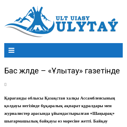
Бас жүлде – «Ұлытау» газетінде
Қарағанды облысы Қазақстан халқы Ассамблеясының
қолдауы негізінде бұқаралық ақпарат құралдары мен
журналистер арасында ұйымдастырылған «Шаңырақ»
шығармашылық байқауы өз мәресіне жетті. Байқау