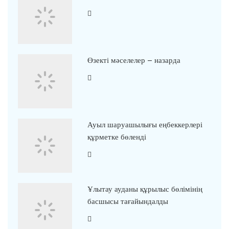
Өзекті мәселелер – назарда
Ауыл шаруашылығы еңбеккерлері
құрметке бөленді
Ұлытау ауданы құрылыс бөлімінің
басшысы тағайындалды