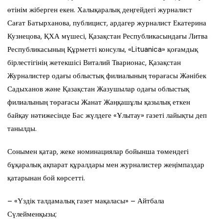
өтінім жіберген екен. Халықаралық деңгейдегі журналист
Сағат Батырханова, публицист, ардагер журналист Екатерина
Кузнецова, ҚХА мүшесі, Қазақстан Республикасындағы Литва
Республикасының Құрметті консулы, «Lituanica» қоғамдық
бірлестігінің жетекшісі Виталий Тварионас, Қазақстан
Журналистер одағы облыстық филиалының төрағасы Жәнібек
Садыханов және Қазақстан Жазушылар одағы облыстық
филиалының төрағасы Жанат Жаңқашұлы қазылық еткен
байқау нәтижесінде Бас жүлдеге «Ұлытау» газеті лайықты деп
танылды.
Сонымен қатар, жеке номинациялар бойынша төмендегі
бұқаралық ақпарат құралдары мен журналистер жеңімпаздар
қатарынан бой көрсетті.
– «Үздік талдамалық газет мақаласы» – Айтбала
Сүлейменқызы;