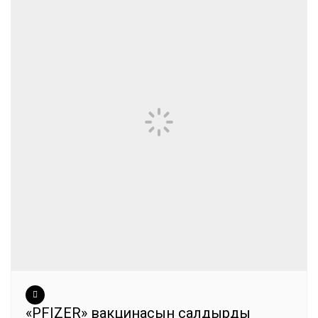
«PFIZER» вакцинасын салдырды