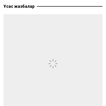
Ұқсас жазбалар
записям