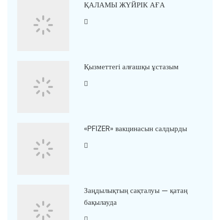
ҚАЛАМЫ ЖҮЙРІК АҒА
Қызметтегі алғашқы ұстазым
«PFIZER» вакцинасын салдырды
Заңдылықтың сақталуы — қатаң
бақылауда