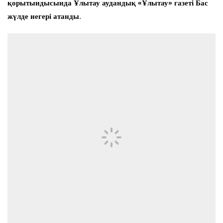
қорытындысында Ұлытау аудандық «Ұлытау» газеті Бас
жүлде иегері атанды.