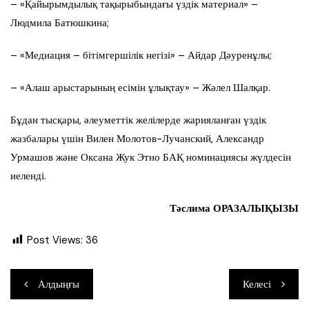
– «Қайырымдылық тақырыбындағы үздік материал» –
Людмила Батюшкина;
– «Медиация – бітімгершілік негізі» – Айдар Дәуренұлы;
– «Алаш арыстарының есімін ұлықтау» – Жәлел Шалқар.
Бұдан тысқары, әлеуметтік желілерде жарияланған үздік
жазбалары үшін Вилен Молотов-Лучанский, Александр
Урмашов және Оксана Жук Этно БАҚ номинациясы жүлдесін
иеленді.
Тәслима ОРАЗАЛЫҚЫЗЫ
Post Views:
36
Навигация
Алдыңғы
Келесі
по