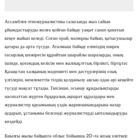
Ассамблея этножурналистика саласында жыл сайын
ұйымдастыруды жолға қойған байқау уақыт санап қанатын
кеңге жайып келеді. Соған орай, мазмұны байып, қатысушылар
қатары да арта түсуде. Аталмыш байқау еліміздің ширек
ғасырлық шежіресін құрайтын шырайлы шараларды, оның
ішінде, қоғамдық келісім мен жалпыұлттық бірлікті, біртұтас
Қазақстан халқының мәдениеті мен дәстүрлерінің озық
үлгілерін, мемлекеттік тілдің қолданылу аясын одан әрі кеңейте
түсуді мақсат тұтады. Тиісінше, осынау құндылықтарды
насихаттап жүрген бұқаралық ақпарат құралдары мен
журналистер қауымының үздік жарияланымдарына назар
аударып, ұстанымы белсенді журналистерді ынталандыруды
көздейді.
Биылғы жылы байқауға облыс бойынша 20-ға жуық үміткер