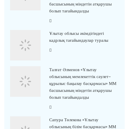
басшысының міндетін атқарушы
болып тағайындалды
Ұлытау облысы әкімдігіндегі
кадрлық тағайындаулар туралы
Талғат Әлменов «Ұлытау
облысының мемлекеттік сәулет-
құрылыс бақылау басқармасы» ММ
басшысының міндетін атқарушы
болып тағайындалды
Сапура Төлекова «Ұлытау
облысының білім басқармасы» ММ