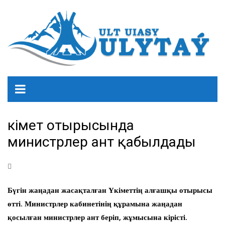
Үкімет отырысында
министрлер ант қабылдады
Бүгін жаңадан жасақталған Үкіметтің алғашқы отырысы
өтті. Министрлер кабинетінің құрамына жаңадан
қосылған министрлер ант беріп, жұмысына кірісті.