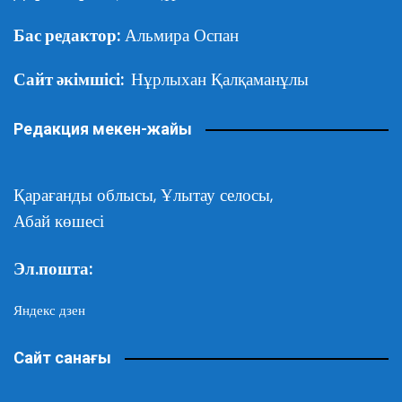
Бас редактор:
Альмира Оспан
Сайт әкімшісі:
Нұрлыхан Қалқаманұлы
Редакция мекен-жайы
Қарағанды облысы,
Ұлытау селосы,
Абай көшесі
Эл.пошта:
Яндекс дзен
Сайт санағы