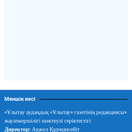
Меншік иесі
«Ұлытау аудандық «Ұлытау» газетінің редакциясы»
жауапкершілігі шектеулі серіктестігі
Директор:
Ақжол Құрмансейіт