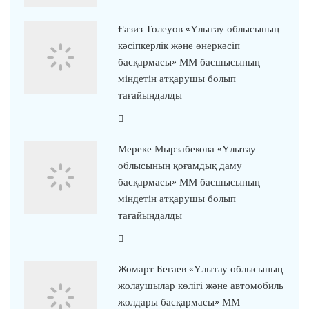
Ғазиз Төлеуов «Ұлытау облысының
кәсіпкерлік және өнеркәсіп
басқармасы» ММ басшысының
міндетін атқарушы болып
тағайындалды
Мереке Мырзабекова «Ұлытау
облысының қоғамдық даму
басқармасы» ММ басшысының
міндетін атқарушы болып
тағайындалды
Жомарт Бегаев «Ұлытау облысының
жолаушылар көлігі және автомобиль
жолдары басқармасы» ММ