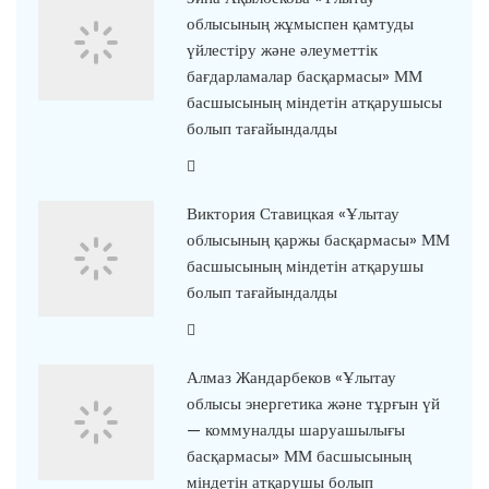
облысының жұмыспен қамтуды
үйлестіру және әлеуметтік
бағдарламалар басқармасы» ММ
басшысының міндетін атқарушысы
болып тағайындалды
Виктория Ставицкая «Ұлытау
облысының қаржы басқармасы» ММ
басшысының міндетін атқарушы
болып тағайындалды
Алмаз Жандарбеков «Ұлытау
облысы энергетика және тұрғын үй
— коммуналды шаруашылығы
басқармасы» ММ басшысының
міндетін атқарушы болып