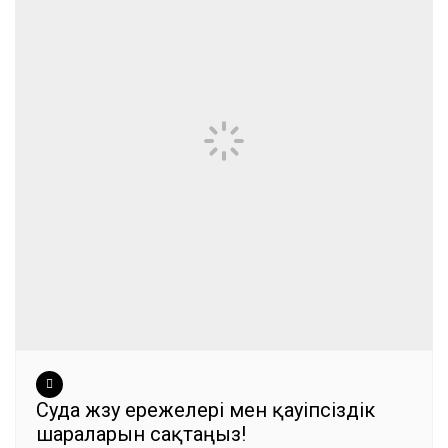
Суда жүзу ережелері мен қауіпсіздік
шараларын сақтаңыз!