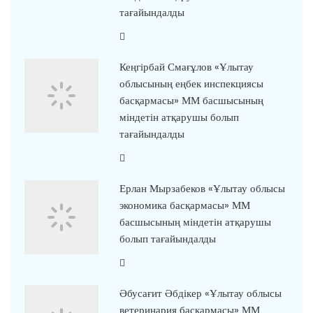
тағайындалды
Кеңгірбай Смағұлов «Ұлытау
облысының еңбек инспекциясы
басқармасы» ММ басшысының
міндетін атқарушы болып
тағайындалды
Ерлан Мырзабеков «Ұлытау облысы
экономика басқармасы» ММ
басшысының міндетін атқарушы
болып тағайындалды
Әбусағит Әбдікер «Ұлытау облысы
ветеринария басқармасы» ММ