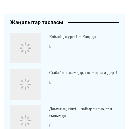
Жаңалықтар таспасы
Елімнің жүрегі – Елорда
Сыбайлас жемқорлық – қоғам дерті
Дамудың кілті – зайырлылық пен
ғылымда