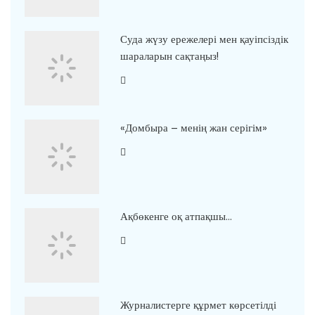
Суда жүзу ережелері мен қауіпсіздік
шараларын сақтаңыз!
«Домбыра – менің жан серігім»
Ақбөкенге оқ атпақшы…
Журналистерге құрмет көрсетілді