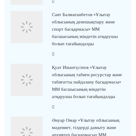
Саят Балмағанбетов «Ұлытау
облысының денешықтыру және
спорт басқармасы» ММ
басшысының міндетін атқарушы
болып тағайындалды
Қуат Имантүсіпов «Ұлытау
облысының табиғи ресурстар және
табиғатты пайдалану басқармасы»
ММ басшысының міндетін
атқарушы болып тағайындалды
Әнуар Омар «Ұлытау облысының
мәдениет, тілдерді дамыту және
архивтер басқармасы» ММ