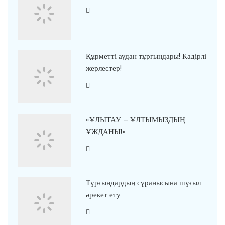
Құрметті аудан тұрғындары! Қадірлі
жерлестер!
«ҰЛЫТАУ – ҰЛТЫМЫЗДЫҢ
ҰЖДАНЫ!»
Тұрғындардың сұранысына шұғыл
әрекет ету