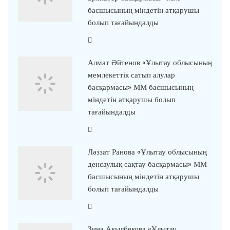
басшысының міндетін атқарушы
болып тағайындалды
Алмат Әйтенов «Ұлытау облысының
мемлекеттік сатып алулар
басқармасы» ММ басшысының
міндетін атқарушы болып
тағайындалды
Ләззат Ранова «Ұлытау облысының
денсаулық сақтау басқармасы» ММ
басшысының міндетін атқарушы
болып тағайындалды
Зина Ақылбекова «Ұлытау