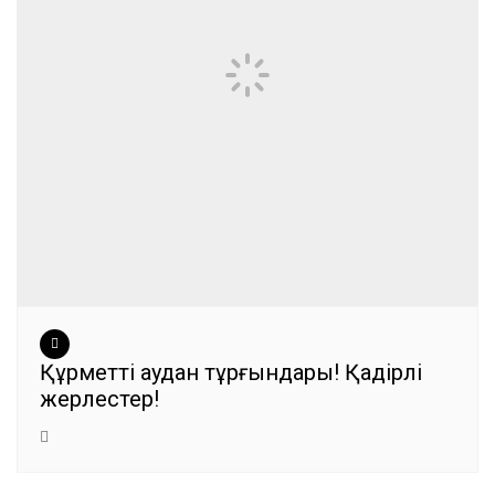
Құрметті аудан тұрғындары! Қадірлі
жерлестер!