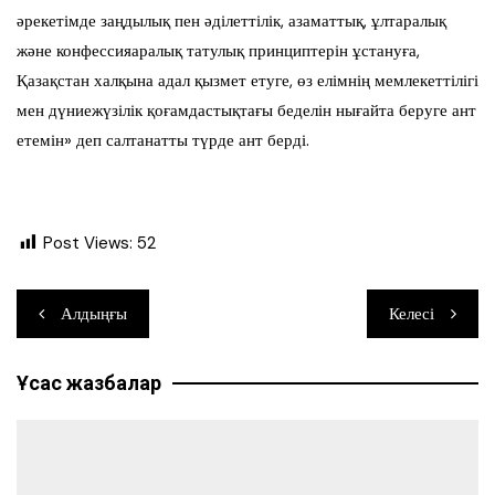
әрекетімде заңдылық пен әділеттілік, азаматтық, ұлтаралық
және конфессияаралық татулық принциптерін ұстануға,
Қазақстан халқына адал қызмет етуге, өз елімнің мемлекеттілігі
мен дүниежүзілік қоғамдастықтағы беделін нығайта беруге ант
етемін» деп салтанатты түрде ант берді.
Post Views:
52
Навигация
Алдыңғы
Келесі
по
Ұқсас жазбалар
записям