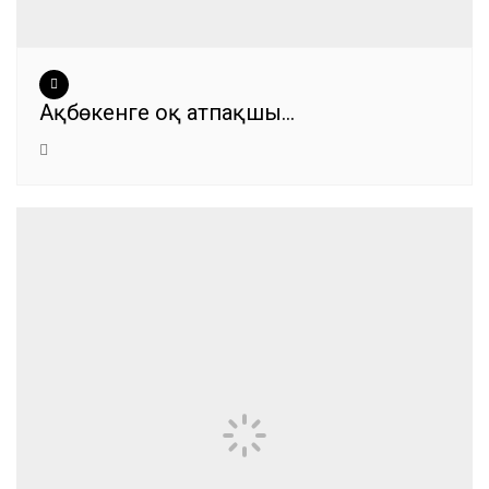
Ақбөкенге оқ атпақшы…