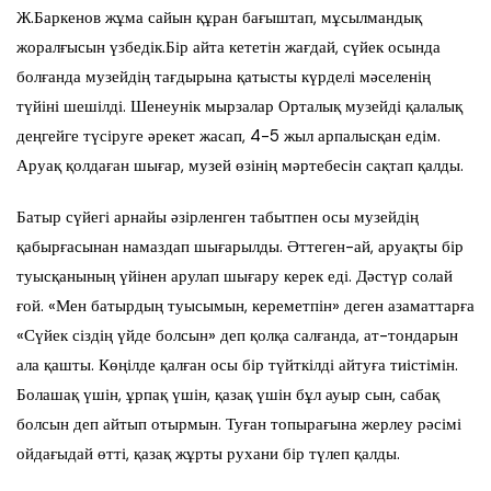
Ж.Баркенов жұма сайын құран бағыштап, мұсылмандық
жоралғысын үзбедік.Бір айта кететін жағдай, сүйек осында
болғанда музейдің тағдырына қатысты күрделі мәселенің
түйіні шешілді. Шенеунік мырзалар Орталық музейді қалалық
деңгейге түсіруге әрекет жасап, 4-5 жыл арпалысқан едім.
Аруақ қолдаған шығар, музей өзінің мәртебесін сақтап қалды.
Батыр сүйегі арнайы әзірленген табытпен осы музейдің
қабырғасынан намаздап шығарылды. Әттеген-ай, аруақты бір
туысқанының үйінен арулап шығару керек еді. Дәстүр солай
ғой. «Мен батырдың туысымын, кереметпін» деген азаматтарға
«Сүйек сіздің үйде болсын» деп қолқа салғанда, ат-тондарын
ала қашты. Көңілде қалған осы бір түйткілді айтуға тиістімін.
Болашақ үшін, ұрпақ үшін, қазақ үшін бұл ауыр сын, сабақ
болсын деп айтып отырмын. Туған топырағына жерлеу рәсімі
ойдағыдай өтті, қазақ жұрты рухани бір түлеп қалды.