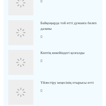
Байқоңырда той өтті думанға бөлеп
даланы
Көптің көкейіндегі қозғалды
Үйлестіру кеңесінің отырысы өтті