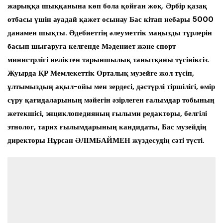
жарыққа шыққанына көп бола қойған жоқ. Әрбір қазақ
отбасы үшін ауадай қажет осынау Бас кітап небары 5000
данамен шықты. Әдебиеттің әлеуметтік маңызды түрлерін
басып шығаруға келгенде Мәдениет және спорт
министрлігі неліктен тарыншылық танытқаны түсініксіз.
Жуырда ҚР Мемлекеттік Орталық музейге жол түсіп,
ұлтымыздың ақыл-ойы мен зердесі, дәстүрлі тіршілігі, өмір
сүру қағидаларының мәйегін әзірлеген ғалымдар тобының
жетекшісі, энциклопедияның ғылыми редакторы, белгілі
этнолог, тарих ғылымдарының кандидаты, Бас музейдің
директоры Нұрсан ӘЛІМБАЙМЕН жүздесудің сәті түсті.