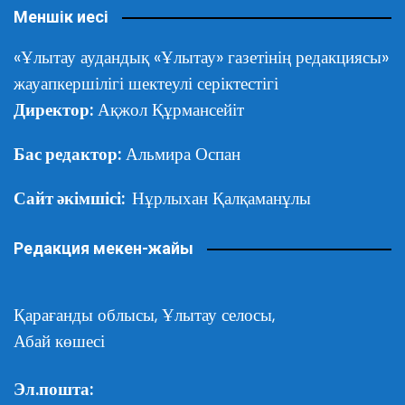
Меншік иесі
«Ұлытау аудандық «Ұлытау» газетінің редакциясы»
жауапкершілігі шектеулі серіктестігі
Директор:
Ақжол Құрмансейіт
Бас редактор:
Альмира Оспан
Сайт әкімшісі:
Нұрлыхан Қалқаманұлы
Редакция мекен-жайы
Қарағанды облысы,
Ұлытау селосы,
Абай көшесі
Эл.пошта: