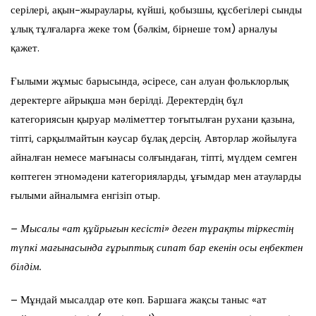
серілері, ақын-жыраулары, күйші, қобызшы, құсбегілері сынды
ұлық тұлғаларға жеке том (бәлкім, бірнеше том) арналуы
қажет.
Ғылыми жұмыс барысында, әсіресе, сан алуан фольклорлық
деректерге айрықша мән берілді. Деректердің бұл
категориясын қыруар мәліметтер тоғытылған рухани қазына,
тіпті, сарқылмайтын кәусар бұлақ дерсің. Авторлар жойылуға
айналған немесе мағынасы солғындаған, тіпті, мүлдем семген
көптеген этномәдени категорияларды, ұғымдар мен атауларды
ғылыми айналымға енгізіп отыр.
– Мысалы «ат құйрығын кесісті» деген тұрақты тіркестің
түпкі мағынасында ғұрыптық сипат бар екенін осы еңбектен
білдім.
– Мұндай мысалдар өте көп. Баршаға жақсы таныс «ат