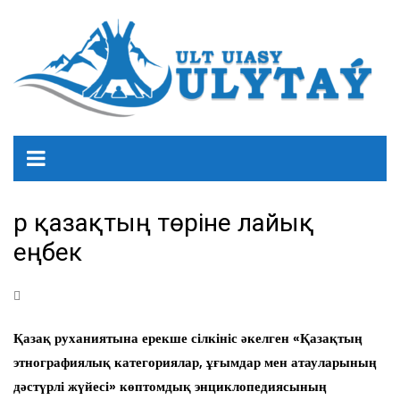
Әр қазақтың төріне лайық
еңбек
Қазақ руханиятына ерекше сілкініс әкелген «Қазақтың
этнографиялық категориялар, ұғымдар мен атауларының
дәстүрлі жүйесі» көптомдық энциклопедиясының