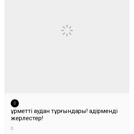
Құрметті аудан тұрғындары! Қадірменді
жерлестер!