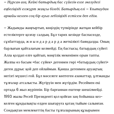
– Нұрсан аға, Кейкі батырдың бас сүйегін елге әкелудегі
еңбегіңізді елжұрт жақсы біледі. Батырдың елі – Ұлытаудан
арнайы келген соң бір ауыз лебізіңізді естісем деп едім.
– Жадымды жаңғыртып, көңілдің түпкірінде жатқан кейбір
естеліктерге қозғау салдың. Бұл тарих кезінде баспасөзде,
сұхбаттарда, ж и ы н д а р д а р д а жеткілікті баяндалды. Оның
барлығын қайталағым келмейді. Ең бастысы, батырдың сүйегі
Алла қолдап елге қайтып, мәңгілік мекенінен орын тапты.
Жалпы өз басым «бас сүйек» дегеннен гөрі «батырдың сүйегі»
деген дұрыс қой деп ойлаймын. Қанша дегенмен аруақтың
негізгі мүшесі ғой. Бұл мәселеге көптеген азаматтар, ұлтжанды
тұлғалар атсалысты. Жүгіруін мен жүгірдім. Ресеймен екі
ортада 6 жыл жүріппін. Бір барғаннан ештеңе шешілмейді.
1993 жылы Ресей Президенті қол қойған заң бойынша кез-
келген құндылықты елден шығаруға қатаң тыйым салынған.
Сондықтан мемлекеттің басты тұлғаларының құзырымен