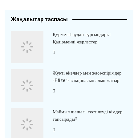
Жаңалықтар таспасы
Құрметті аудан тұрғындары!
Қадірменді жерлестер!
Жүкті әйелдер мен жасөспірімдер
«Pfizer» вакцинасын алып жатыр
Маймыл шешегі: тестілеуді кімдер
тапсырады?