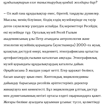
құндылықтарын елге таныстырудың қандай жолдары бар?
– Ол жай ғана құндылықтар емес, бірегей, таңдаулы дүниелер.
Мысалы, менің білуімше, біздің елдің музейлерінде ең тәуір
деген сәукелелер үшеуден аспайды. Ең кереметтері Ресейдің
екі музейінде тұр. Орталық музей Ресей Ғылым
академиясының ұлы Петр атындағы антропология және
этнология музейінің қорындағы (кунсткамера) 2000-ға жуық
қазақтың дәстүрлі өнері, мәдениеті, этнографиясына қатысты
артефактілердің ғылыми каталогын аяқтады. Этнографиялық
музей қорындағы құндылықтардың каталогы дайын.
Әрқайсысына 3 жылдан уақыт кетті. Егер қаражат бөлінсе,
басып шығару қиын емес. Көптомдық энциклопедияны
дайындау барысында ресейлік әріптестеріміз деректер
жинақтауға көп көмектесті. Бұл энциклопедия ұлттық дәстүр
мен дүниетанымның негізгі ортасы елдегі оқырмандарға қажет.
Жоғары билікке ауылдағы қауымнан ұсыныс түссе, қолжетімді