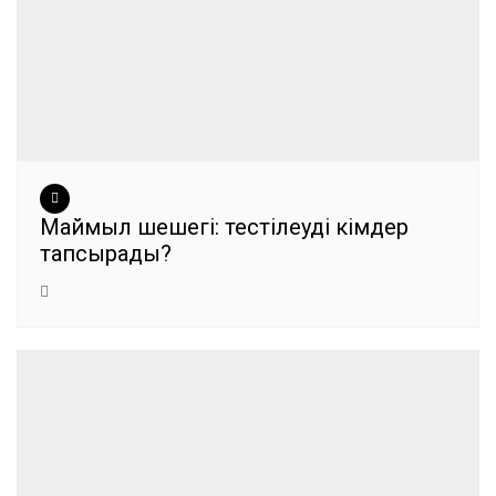
Маймыл шешегі: тестілеуді кімдер
тапсырады?