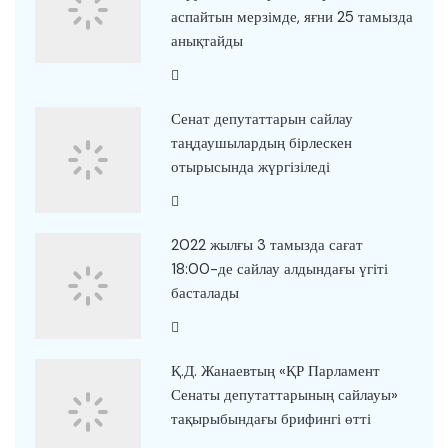
аспайтын мерзімде, яғни 25 тамызда
анықтайды
Сенат депутаттарын сайлау
таңдаушылардың бірлескен
отырысында жүргізіледі
2022 жылғы 3 тамызда сағат
18:00-де сайлау алдындағы үгіті
басталады
Қ.Д. Жанаевтың «ҚР Парламент
Сенаты депутаттарының сайлауы»
тақырыбындағы брифингі өтті