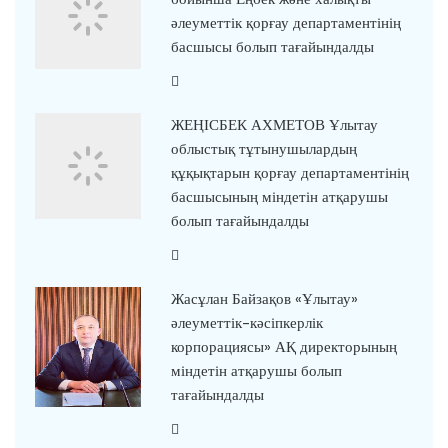
әлеуметтік қорғау департаментінің
басшысы болып тағайындалды
ЖЕҢІСБЕК АХМЕТОВ Ұлытау
облыстық тұтынушылардың
құқықтарын қорғау департаментінің
басшысының міндетін атқарушы
болып тағайындалды
Жасұлан Байзақов «Ұлытау»
әлеуметтік-кәсіпкерлік
корпорациясы» АҚ директорының
міндетін атқарушы болып
тағайындалды