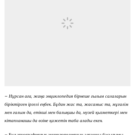
– Нұрсан аға, жаңа энциклопедия бірнеше ғылым салаларын
біріктірген іргелі еңбек. Бұдан жас та, жасамыс та, мұғалім
мен ғалым да, етікші мен балықшы да, музей қызметкері мен
кітапханашы да өзіне қажетін таба алады екен.
– Бұл этнографиялық энциклопедияның алғашқы басылымы