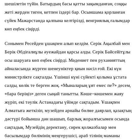
шешілетін түйін. Батырдың басы қатты зақымданған, соққы
жеті жерден тиген, кетпен іздері бар. Осыншама қорланған
сүйек Мажарстанда қалпына келтірілді, венгриялық ғалымдар
көп еңбек сіңірді.
Сонымен Ресейден ұшақпен алып келдім. Серік Ақылбай мен
Берік Әбдіғалиұлы әуежайдан қарсы алды. Серік Байсейітұлы
осы шаруаға көп еңбек сіңірді. Мәдениет пен руханияттың
айналасында жүрген шенеуніктер қиын нәсіл ғой. Екі күн
министрлікте сақталды. Үшінші күні сүйекті қолыма ұстата
салды, көлік те берген жоқ. «Мыналарың ұят емес пе?» десем,
«бара беріңіз» деген сыңай танытты. Көше-көшемен жаяу
жүріп, екі тәулік Астанадағы үйімде сақтадым. Ұшақпен
Алматыға жеткізіп, музейден арнайы бөлме даярлап, қазақтың
дәстүрі бойынша дән шашып, барлық жоралғысымен осында
сақтадық. Музейдің деректану, сирек қолжазбалар мен
басылымдар бөлімінің меңгерушісі, араб тілінің маманы