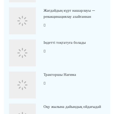
Жағдайдың күрт нашарлауы —
ревакцинациялау азайғаннан
Індетті тоқтатуға болады
Тракторшы Нағима
Оқу жылына дайындық ойдағыдай