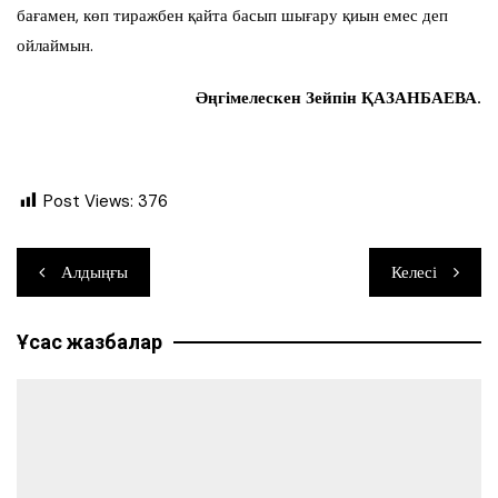
бағамен, көп тиражбен қайта басып шығару қиын емес деп
ойлаймын.
Әңгімелескен Зейпін ҚАЗАНБАЕВА.
Post Views:
376
Навигация
Алдыңғы
Келесі
по
Ұқсас жазбалар
записям