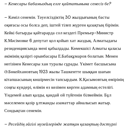
– Кенесары бабамыздың елге қайтатынына сенесіз бе?
– Кәміл сенемін. Тәуелсіздіктің 30 жылдығының басты
оқиғасы осы болса деп, іштей тілеп жүрген қазақтың бірімін.
Кейкі батырды қайтарарда сол кездегі Премьер-Министр
К.Мәсімовке 6 депутат қол қойып хат жаздық. Алматыдағы
резиденциясында мені қабылдады. Көмекшісі Алматы қаласы
әкімінің қазіргі орынбасары Е.Бабақұмаров болатын. Менен
негізінен Кенесары хан туралы сұрады. Үкімет басшысына
Ә.Бөкейхановтың 1923 жылы Ташкентте шыққан шағын
кітапшасының көшірмесін тапсырдым. К.Қасымовтың өмірінің
соңғы күндері, өлімін өз көзімен көрген адамның естелігі.
Үндемей алып қалды, қандай ой түйгенін білмеймін. Бұл
мәселемен қазір ұлтжанды азаматтар айналысып жатыр.
Сондықтан сенемін.
– Ресейдің әйгілі музейлерінде жатқан қазақтың дәстүрлі