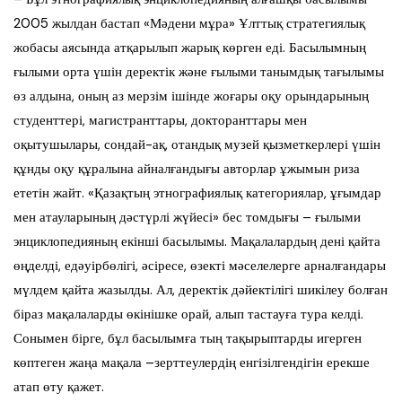
2005 жылдан бастап «Мәдени мұра» Ұлттық стратегиялық
жобасы аясында атқарылып жарық көрген еді. Басылымның
ғылыми орта үшін деректік және ғылыми танымдық тағылымы
өз алдына, оның аз мерзім ішінде жоғары оқу орындарының
студенттері, магистранттары, докторанттары мен
оқытушылары, сондай-ақ, отандық музей қызметкерлері үшін
құнды оқу құралына айналғандығы авторлар ұжымын риза
ететін жайт. «Қазақтың этнографиялық категориялар, ұғымдар
мен атауларының дәстүрлі жүйесі» бес томдығы – ғылыми
энциклопедияның екінші басылымы. Мақалалардың дені қайта
өңделді, едәуірбөлігі, әсіресе, өзекті мәселелерге арналғандары
мүлдем қайта жазылды. Ал, деректік дәйектілігі шикілеу болған
біраз мақалаларды өкінішке орай, алып тастауға тура келді.
Сонымен бірге, бұл басылымға тың тақырыптарды игерген
көптеген жаңа мақала –зерттеулердің енгізілгендігін ерекше
атап өту қажет.