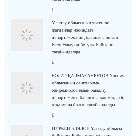
Ұлытау облысының төтенше
жағдайлар жөніндегі
департаментінің басшысы болып
Есен Әлмұханбетұлы Байыров
тағайындалды
БОЛАТ ҚАЛМАҒАНБЕТОВ Ұлытау
облысының санитарлық-
эпидемиологиялық бақылау
департаменті басшысының міндетін
атқарушы болып тағайындалды
НҰРКЕН БЛЯЛОВ Ұлытау облысы
бойынша Еңбек және халықты