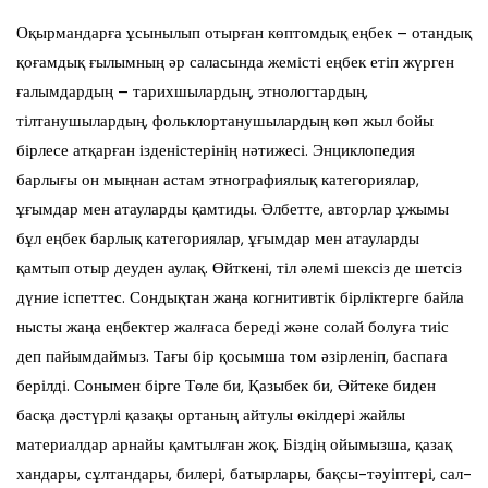
Оқырмандарға ұсынылып отырған көптомдық еңбек – отандық
қоғамдық ғылымның әр саласында жемісті еңбек етіп жүрген
ғалымдардың – тарихшылардың, этнологтардың,
тілтанушылардың, фольклортанушылардың көп жыл бойы
бірлесе атқарған ізденістерінің нәтижесі. Энциклопедия
барлығы он мыңнан астам этнографиялық категориялар,
ұғымдар мен атауларды қамтиды. Әлбетте, авторлар ұжымы
бұл еңбек барлық категориялар, ұғымдар мен атауларды
қамтып отыр деуден аулақ. Өйткені, тіл әлемі шексіз де шетсіз
дүние іспеттес. Сондықтан жаңа когнитивтік бірліктерге байла
нысты жаңа еңбектер жалғаса береді және солай болуға тиіс
деп пайымдаймыз. Тағы бір қосымша том әзірленіп, баспаға
берілді. Сонымен бірге Төле би, Қазыбек би, Әйтеке биден
басқа дәстүрлі қазақы ортаның айтулы өкілдері жайлы
материалдар арнайы қамтылған жоқ. Біздің ойымызша, қазақ
хандары, сұлтандары, билері, батырлары, бақсы-тәуіптері, сал-