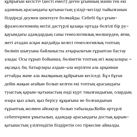
құйрығын кесісті» (кесті емес!) деген ұғымның мәнін тек екі
адамның арасындағы қатынастың үзілді-кесілді тыйылғанын
білдіреді деумен шектеуге болмайды. Себебі бұл ұғым-
фразеологизмнің негізі дәстүрлі қазақы ортада белгілі бір ру-
қауымдағы адамдардың саны генеологиялық мөлшерден, яғни,
жеті атадан асқан жағдайда келесі генеологиялық топтың
бөлініп шығуына байланысты атқарылатын ғұрыптан бастау
алады. Осы ғұрып бойынша, бөлінетін топтың игі жақсылары –
ақсақал, би, батырлары алдын-ала керілген ала арқаннан
аттайды және ала жылқының құйрығын кесіседі. Бұл бұған
дейін жақын ағайын болып келген екі топтың арасындағы
туыстық қарым-қатынастың енді күрт тиылғандығын, олардың
өзара қыз алып, қыз берісу құқығына ие болғандығын
ғұрыптық жолмен айғақтау болып табылады.Кейін әртүрлі
себептермен ұмытылып, адамдар арасындағы достық қарым-
қатынастың үзілгендігін білдіретін сөз тіркесіне айналды.