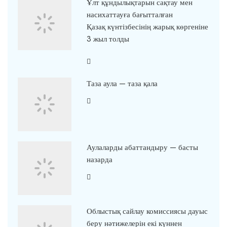
Ұлт құндылықтарын сақтау мен
насихаттауға бағытталған
Қазақ күнтізбесінің жарық көргеніне
3 жыл толды
Таза аула — таза қала
Аулаларды абаттандыру — басты
назарда
Облыстық сайлау комиссиясы дауыс
беру нәтижелерін екі күннен