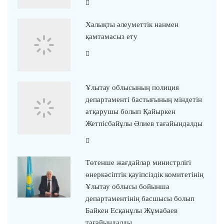
Халықты әлеуметтік нанмен
қамтамасыз ету
Ұлытау облысының полиция
департаменті бастығының міндетін
атқарушы болып Қайыркен
Жетпісбайұлы Әлиев тағайындалды
Төтенше жағдайлар министрлігі
өнеркәсіптік қауіпсіздік комитетінің
Ұлытау облысы бойынша
департаментінің басшысы болып
Байкен Есқанұлы Жұмабаев
тағайындалды