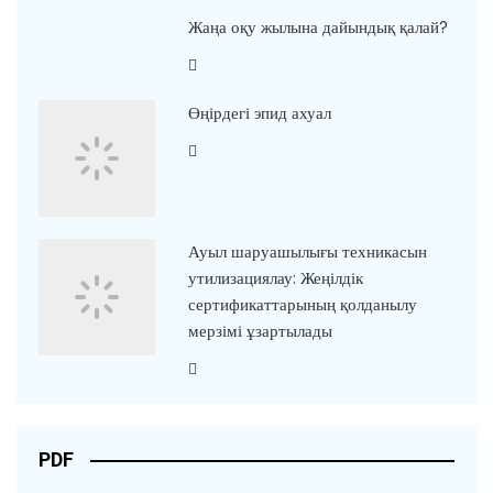
Жаңа оқу жылына дайындық қалай?
Өңірдегі эпид ахуал
Ауыл шаруашылығы техникасын
утилизациялау: Жеңілдік
сертификаттарының қолданылу
мерзімі ұзартылады
PDF