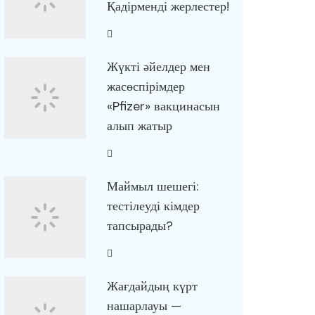
Қадірменді жерлестер!
Жүкті әйелдер мен
жасөспірімдер
«Pfizer» вакцинасын
алып жатыр
Маймыл шешегі:
тестілеуді кімдер
тапсырады?
Жағдайдың күрт
нашарлауы —