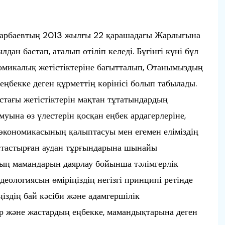
зарбаевтың 2013 жылғы 22 қарашадағы Жарлығына
лдан бастап, аталып өтіліп келеді. Бүгінгі күні бұл
омикалық жетістіктеріне бағытталып, Отанымыздың
еңбекке деген құрметтің көрінісі болып табылады.
ыстағы жетістіктерін мақтан тұтатындардың
муына өз үлестерін қосқан еңбек ардагерлеріне,
ң экономикасының қалыптасуы мен егемен еліміздің
птастырған аудан тұрғындарына шынайы
здың мамандарын даярлау бойынша тәлімгерлік
деологиясын өміріңіздің негізгі принципі ретінде
іңіздің бай кәсіби және адамгершілік
ар және жастардың еңбекке, мамандықтарына деген