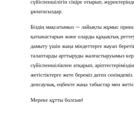
сүйіспеншілігін сіңіре отырып, жүректерінд
ұялатасыздар.
Біздің мақсатымыз — лайықты жұмыс принци
қатынастарын және оларды құқықтық реттеу
дамыту үшін жаңа міндеттерге жауап берет
талаптарды арттыруды жалғастыруымыз ке
сүйіспеншілікпен атқарып, әріптестерімізді
жетістіктерге жете береміз деген сенімдеміз
денсаулық, еңбекте жаңа табыстар мен жетіст
Мереке құтты болсын!