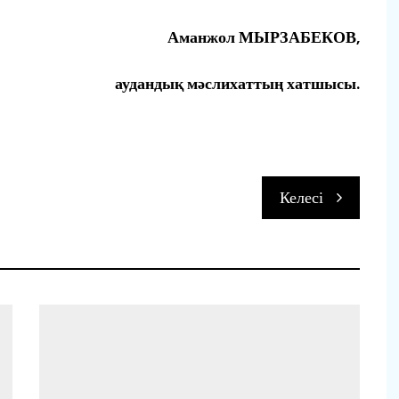
Аманжол МЫРЗАБЕКОВ,
аудандық мәслихаттың хатшысы.
Келесі