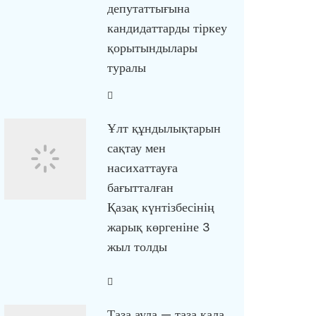
депутаттығына
кандидаттарды тіркеу
қорытындылары
туралы
Ұлт құндылықтарын
сақтау мен
насихаттауға
бағытталған
Қазақ күнтізбесінің
жарық көргеніне 3
жыл толды
Таза аула — таза қала