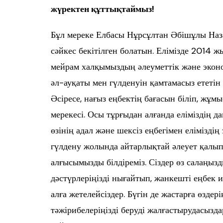
Өңір басшылығы
жүректен құттықтаймыз!
Бұл мереке Елбасы Нұрсұлтан Әбішұлы На
сәйкес бекітілген болатын. Елімізде 2014 жы
мейрам халқымыздың әлеуметтік және экон
әл-ауқаты мен гүлденуін қамтамасыз ететін 
Әсіресе, нағыз еңбектің бағасын біліп, жұм
мерекесі. Осы тұрғыдан алғанда еліміздің да
өзінің адал және шексіз еңбегімен елімізді
гүлдену жолында айтарлықтай әлеует қалы
алғысымызды білдіреміз. Сіздер өз салаңы
дәстүрлеріңізді нығайтып, жанкешті еңбек и
алға жетелейсіздер. Бүгін де жастарға өздер
тәжірибелеріңізді беруді жалғастырудасызд