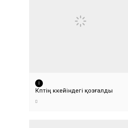
Көптің көкейіндегі қозғалды