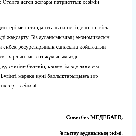
е Отанға деген жоғары патриоттық сезімін
птері мен стандарттарына негізделген еңбек
ді жақсарту. Біз ауданымыздың экономикасын
ін еңбек ресурстарының сапасына қойылатын
рек. Барлығымыз өз жұмысымызды
ң құрметіне бөленіп, қызметімізде жоғарғы
. Бүгінгі мереке күні барлықтарыңызға зор
іктер тілейміз!
Советбек МЕДЕБАЕВ,
Ұлытау ауданының әкімі.