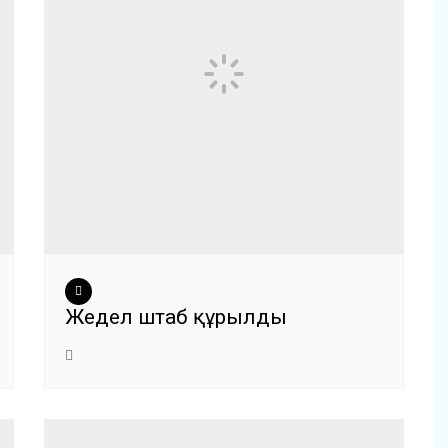
Жедел штаб құрылды