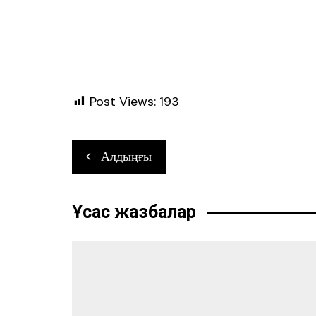
Post Views:
193
Навигация
Алдыңғы
по
записям
Ұқсас жазбалар