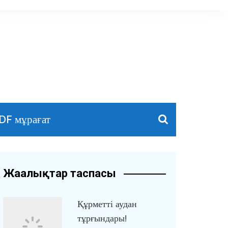
DF мұрағат
Жаңалықтар таспасы
Құрметті аудан
тұрғындары!