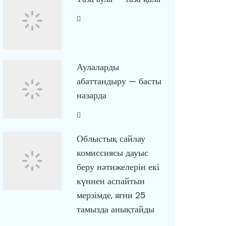
Аулаларды
абаттандыру — басты
назарда
Облыстық сайлау
комиссиясы дауыс
беру нәтижелерін екі
күннен аспайтын
мерзімде, яғни 25
тамызда анықтайды