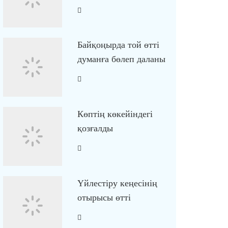
Байқоңырда той өтті
думанға бөлеп даланы
Көптің көкейіндегі
қозғалды
Үйлестіру кеңесінің
отырысы өтті