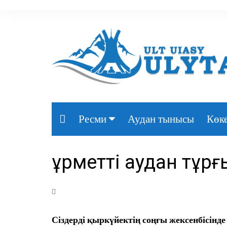
Аудан тынысы
Көке
Ресми
Президент
Құрметті аудан тұр
Үкімет
Парламент
Облыс әкімдігі
Сіздерді қыркүйектің соңғы жексенбісінд