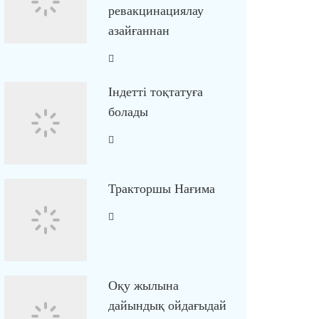
ревакцинациялау
азайғаннан
Індетті тоқтатуға
болады
Тракторшы Нағима
Оқу жылына
дайындық ойдағыдай