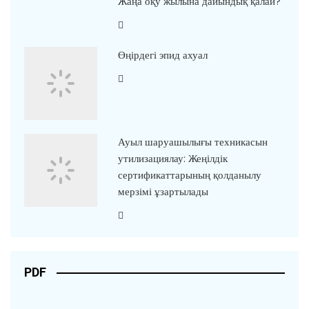
Жаңа оқу жылына дайындық қалай?
Өңірдегі эпид ахуал
Ауыл шаруашылығы техникасын
утилизациялау: Жеңілдік
сертификаттарының қолданылу
мерзімі ұзартылады
PDF