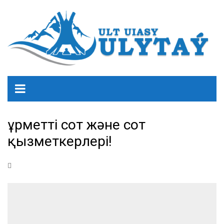
Құрметті сот жəне сот
қызметкерлері!