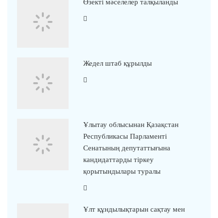
Өзекті мәселелер талқыланды
Жедел штаб құрылды
Ұлытау облысынан Қазақстан
Республикасы Парламенті
Сенатының депутаттығына
кандидаттарды тіркеу
қорытындылары туралы
Ұлт құндылықтарын сақтау мен