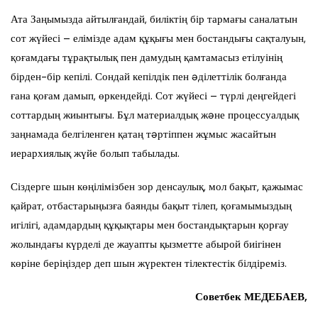
Ата Заңымызда айтылғандай, биліктің бір тармағы саналатын
сот жүйесі – елімізде адам құқығы мен бостандығы сақталуын,
қоғамдағы тұрақтылық пен дамудың қамтамасыз етілуінің
бірден-бір кепілі. Сондай кепілдік пен əділеттілік болғанда
ғана қоғам дамып, өркендейді. Сот жүйесі – түрлі деңгейдегі
соттардың жиынтығы. Бұл материалдық жəне процессуалдық
заңнамада белгіленген қатаң тəртіппен жұмыс жасайтын
иерархиялық жүйе болып табылады.
Сіздерге шын көңілімізбен зор денсаулық, мол бақыт, қажымас
қайрат, отбастарыңызға баянды бақыт тілеп, қоғамымыздың
игілігі, адамдардың құқықтары мен бостандықтарын қорғау
жолындағы күрделі де жауапты қызметте абырой биігінен
көріне беріңіздер деп шын жүректен тілектестік білдіреміз.
Советбек МЕДЕБАЕВ,