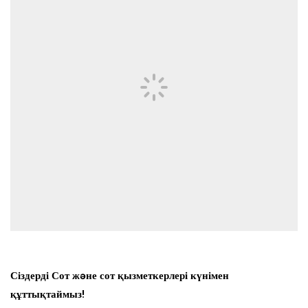
Сіздерді Сот жəне сот қызметкерлері күнімен
құттықтаймыз!