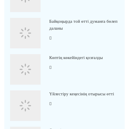
Байқоңырда той өтті думанға бөлеп
даланы
Көптің көкейіндегі қозғалды
Үйлестіру кеңесінің отырысы өтті