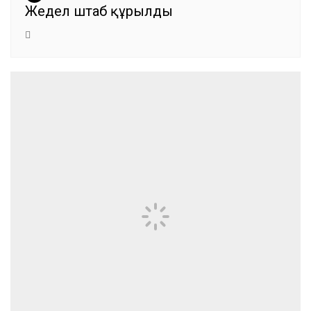
Жедел штаб құрылды