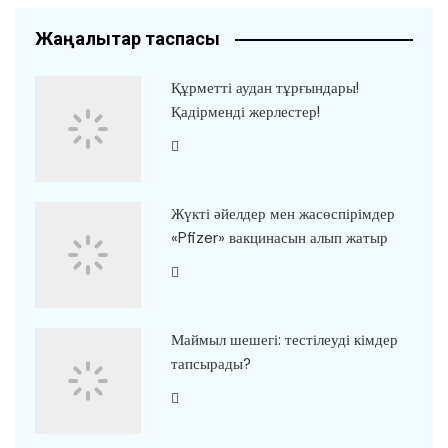
Жаңалықтар таспасы
Құрметті аудан тұрғындары!
Қадірменді жерлестер!
Жүкті әйелдер мен жасөспірімдер
«Pfizer» вакцинасын алып жатыр
Маймыл шешегі: тестілеуді кімдер
тапсырады?