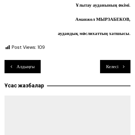
Ұлытау ауданының əкімі.
Аманжол МЫРЗАБЕКОВ,
аудандық мəслихаттың хатшысы.
Post Views:
109
Навигация
Алдыңғы
Келесі
по
Ұқсас жазбалар
записям