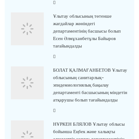
Ұлытау облысының төтенше
жағдайлар жөніндегі
департаментінің басшысы болып
Есен Әлмұханбетұлы Байыров
тағайындалды
БОЛАТ ҚАЛМАҒАНБЕТОВ Ұлытау
облысының санитарлық-
эпидемиологиялық бақылау
департаменті басшысының міндетін
атқарушы болып тағайындалды
НҰРКЕН БЛЯЛОВ Ұлытау облысы
бойынша Еңбек және халықты