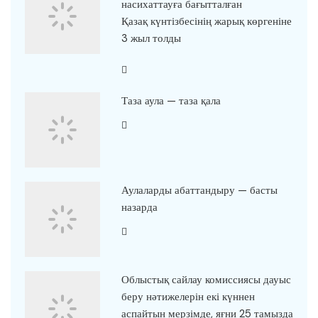
насихаттауға бағытталған
Қазақ күнтізбесінің жарық көргеніне
3 жыл толды
Таза аула — таза қала
Аулаларды абаттандыру — басты
назарда
Облыстық сайлау комиссиясы дауыс
беру нәтижелерін екі күннен
аспайтын мерзімде, яғни 25 тамызда