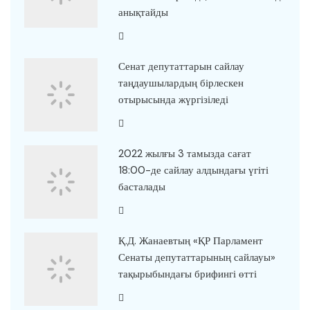
анықтайды
Сенат депутаттарын сайлау
таңдаушылардың бірлескен
отырысында жүргізіледі
2022 жылғы 3 тамызда сағат
18:00-де сайлау алдындағы үгіті
басталады
Қ.Д. Жанаевтың «ҚР Парламент
Сенаты депутаттарының сайлауы»
тақырыбындағы брифингі өтті