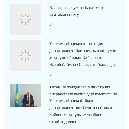
Халықты әлеуметтік нанмен
қамтамасыз ету
Ұлытау облысының полиция
департаменті бастығының міндетін
атқарушы болып Қайыркен
Жетпісбайұлы Әлиев тағайындалды
Төтенше жағдайлар министрлігі
өнеркәсіптік қауіпсіздік комитетінің
Ұлытау облысы бойынша
департаментінің басшысы болып
Байкен Есқанұлы Жұмабаев
тағайындалды