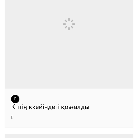
Көптің көкейіндегі қозғалды