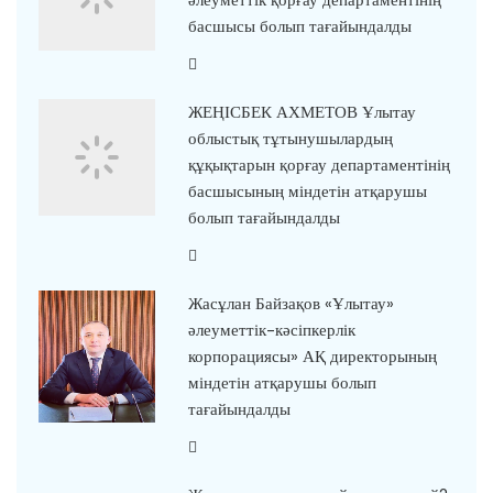
әлеуметтік қорғау департаментінің
басшысы болып тағайындалды
ЖЕҢІСБЕК АХМЕТОВ Ұлытау
облыстық тұтынушылардың
құқықтарын қорғау департаментінің
басшысының міндетін атқарушы
болып тағайындалды
Жасұлан Байзақов «Ұлытау»
әлеуметтік-кәсіпкерлік
корпорациясы» АҚ директорының
міндетін атқарушы болып
тағайындалды