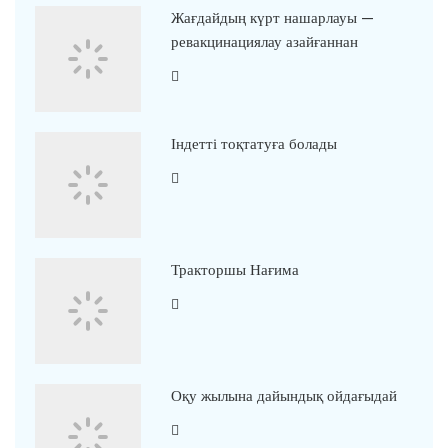
Жағдайдың күрт нашарлауы —
ревакцинациялау азайғаннан
Індетті тоқтатуға болады
Тракторшы Нағима
Оқу жылына дайындық ойдағыдай