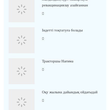
ревакцинациялау азайғаннан
Індетті тоқтатуға болады
Тракторшы Нағима
Оқу жылына дайындық ойдағыдай