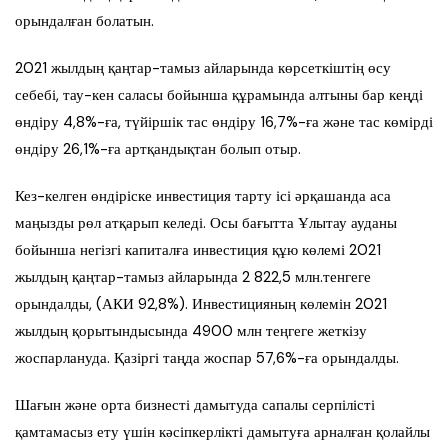
орындалған болатын.
2021 жылдың қаңтар-тамыз айларында көрсеткіштің өсу
себебі, тау-кен саласы бойынша құрамында алтыны бар кеңді
өндіру 4,8%-ға, түйіршік тас өндіру 16,7%-ға және тас көмірді
өндіру 26,1%-ға артқандықтан болып отыр.
Кез-келген өндіріске инвестиция тарту ісі әрқашанда аса
маңызды рөл атқарып келеді. Осы бағытта Ұлытау ауданы
бойынша негізгі капиталға инвестиция құю көлемі 2021
жылдың қаңтар-тамыз айларында 2 822,5 млн.тенгеге
орындалды, (АКИ 92,8%). Инвестицияның көлемін 2021
жылдың қорытындысында 4900 млн теңгеге жеткізу
жоспарлануда. Қазіргі таңда жоспар 57,6%-ға орындалды.
Шағын және орта бизнесті дамытуда сапалы серпілісті
қамтамасыз ету үшін кәсіпкерлікті дамытуға арналған қолайлы