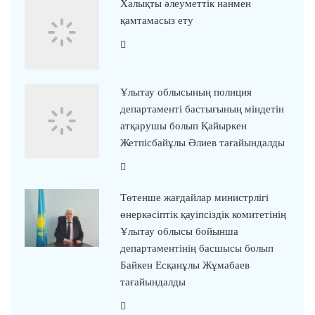
Халықты әлеуметтік нанмен
қамтамасыз ету
Ұлытау облысының полиция
департаменті бастығының міндетін
атқарушы болып Қайыркен
Жетпісбайұлы Әлиев тағайындалды
Төтенше жағдайлар министрлігі
өнеркәсіптік қауіпсіздік комитетінің
Ұлытау облысы бойынша
департаментінің басшысы болып
Байкен Есқанұлы Жұмабаев
тағайындалды