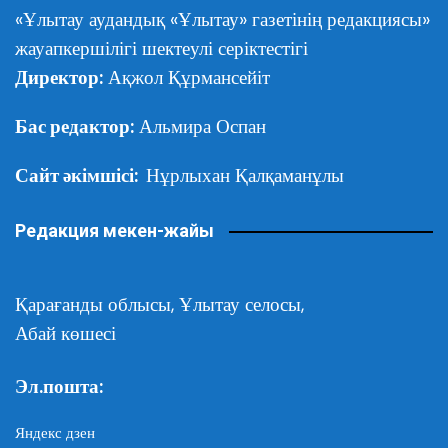
«Ұлытау аудандық «Ұлытау» газетінің редакциясы»
жауапкершілігі шектеулі серіктестігі
Директор:
Ақжол Құрмансейіт
Бас редактор:
Альмира Оспан
Сайт әкімшісі:
Нұрлыхан Қалқаманұлы
Редакция мекен-жайы
Қарағанды облысы,
Ұлытау селосы,
Абай көшесі
Эл.пошта:
Яндекс дзен