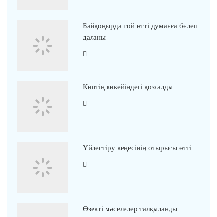
Байқоңырда той өтті думанға бөлеп
даланы
Көптің көкейіндегі қозғалды
Үйлестіру кеңесінің отырысы өтті
Өзекті мәселелер талқыланды