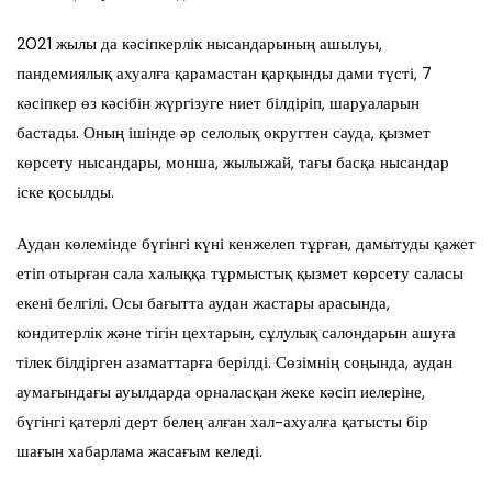
2021 жылы да кәсіпкерлік нысандарының ашылуы,
пандемиялық ахуалға қарамастан қарқынды дами түсті, 7
кәсіпкер өз кәсібін жүргізуге ниет білдіріп, шаруаларын
бастады. Оның ішінде әр селолық округтен сауда, қызмет
көрсету нысандары, монша, жылыжай, тағы басқа нысандар
іске қосылды.
Аудан көлемінде бүгінгі күні кенжелеп тұрған, дамытуды қажет
етіп отырған сала халыққа тұрмыстық қызмет көрсету саласы
екені белгілі. Осы бағытта аудан жастары арасында,
кондитерлік және тігін цехтарын, сұлулық салондарын ашуға
тілек білдірген азаматтарға берілді. Сөзімнің соңында, аудан
аумағындағы ауылдарда орналасқан жеке кәсіп иелеріне,
бүгінгі қатерлі дерт белең алған хал-ахуалға қатысты бір
шағын хабарлама жасағым келеді.