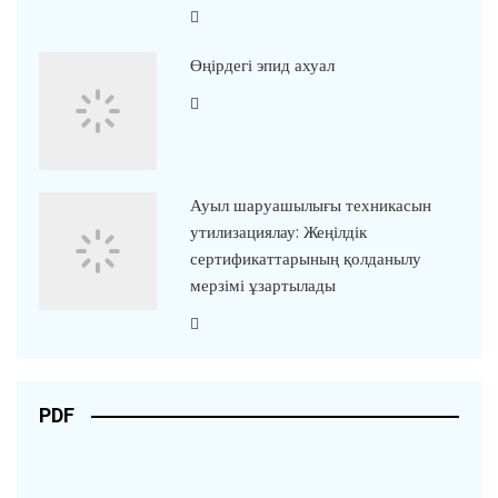
Өңірдегі эпид ахуал
Ауыл шаруашылығы техникасын
утилизациялау: Жеңілдік
сертификаттарының қолданылу
мерзімі ұзартылады
PDF