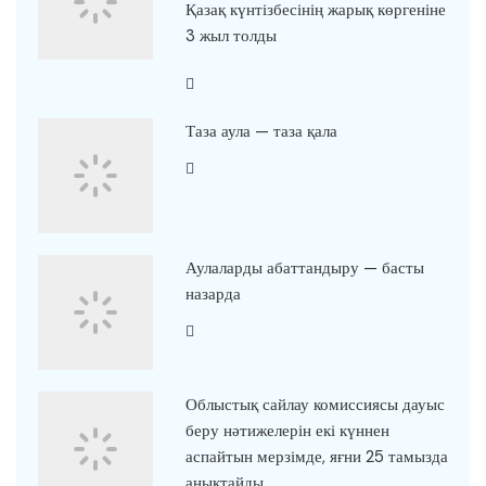
Қазақ күнтізбесінің жарық көргеніне
3 жыл толды
Таза аула — таза қала
Аулаларды абаттандыру — басты
назарда
Облыстық сайлау комиссиясы дауыс
беру нәтижелерін екі күннен
аспайтын мерзімде, яғни 25 тамызда
анықтайды