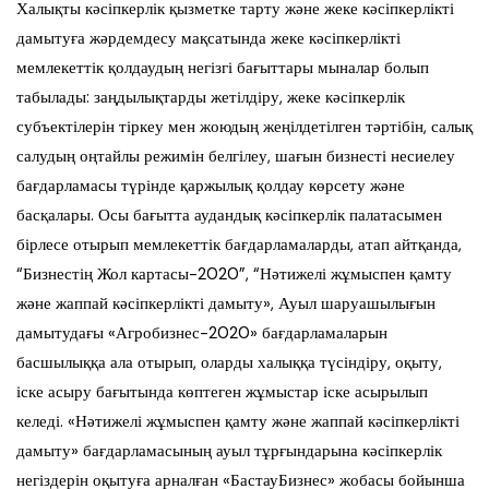
Халықты кәсіпкерлік қызметке тарту және жеке кәсіпкерлікті
дамытуға жәрдемдесу мақсатында жеке кәсіпкерлікті
мемлекеттік қолдаудың негізгі бағыттары мыналар болып
табылады: заңдылықтарды жетілдіру, жеке кәсіпкерлік
субъектілерін тіркеу мен жоюдың жеңілдетілген тәртібін, салық
салудың оңтайлы режимін белгілеу, шағын бизнесті несиелеу
бағдарламасы түрінде қаржылық қолдау көрсету және
басқалары. Осы бағытта аудандық кәсіпкерлік палатасымен
бірлесе отырып мемлекеттік бағдарламаларды, атап айтқанда,
“Бизнестің Жол картасы-2020”, “Нәтижелі жұмыспен қамту
және жаппай кәсіпкерлікті дамыту», Ауыл шаруашылығын
дамытудағы «Агробизнес-2020» бағдарламаларын
басшылыққа ала отырып, оларды халыққа түсіндіру, оқыту,
іске асыру бағытында көптеген жұмыстар іске асырылып
келеді. «Нәтижелі жұмыспен қамту және жаппай кәсіпкерлікті
дамыту» бағдарламасының ауыл тұрғындарына кәсіпкерлік
негіздерін оқытуға арналған «БастауБизнес» жобасы бойынша