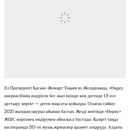
Ел Президенті Қасым-Жомарт Тоқаев өз Жолдауында, «Өңдеу
өнеркәсібінің өндірісін бес жыл ішінде кем дегенде 1,5 есе
арттыру керек» — деген мақсаты қойылды. Осыған сәйкес
2021 жылдың наурыз айынан бастап, Жезді кентінде «Нерис»
ЖШС марганец өндірумен айналыса бастады. Қазіргі таңда
кәсіпорында 50-ге жуық жұмыскер қызмет атқаруда. Алдағы