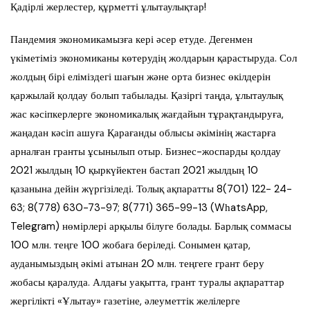
Қадірлі жерлестер, құрметті ұлытаулықтар!
Пандемия экономикамызға кері әсер етуде. Дегенмен
үкіметіміз экономиканы көтерудің жолдарын қарастыруда. Сол
жолдың бірі еліміздегі шағын және орта бизнес өкілдерін
қаржылай қолдау болып табылады. Қазіргі таңда, ұлытаулық
жас кәсіпкерлерге экономикалық жағдайын тұрақтандыруға,
жаңадан кәсіп ашуға Қарағанды облысы әкімінің жастарға
арналған гранты ұсынылып отыр. Бизнес-жоспарды қолдау
2021 жылдың 10 қыркүйектен бастап 2021 жылдың 10
қазанына дейін жүргізіледі. Толық ақпаратты 8(701) 122- 24-
63; 8(778) 630-73-97; 8(771) 365-99-13 (WһatsApp,
Telegram) нөмірлері арқылы білуге болады. Барлық соммасы
100 млн. теңге 100 жобаға беріледі. Сонымен қатар,
ауданымыздың әкімі атынан 20 млн. теңгеге грант беру
жобасы қаралуда. Алдағы уақытта, грант туралы ақпараттар
жергілікті «Ұлытау» газетіне, әлеуметтік желілерге