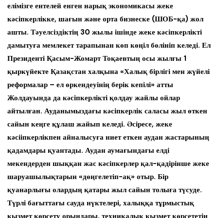
елімізге ентелей енген нарық экономикасы жеке
кәсіпкерлікке, шағын және орта бизнеске (ШОБ-қа) жол
ашты. Тәуелсіздіктің 30 жылы ішінде жеке кәсіпкерлікті
дамытуға мемлекет тарапынан көп көңіл бөлініп келеді. Ел
Президенті Қасым-Жомарт Тоқаевтың осы жылғы 1
қыркүйекте Қазақстан халқына «Халық бірлігі мен жүйелі
реформалар – ел өркендеуінің берік кепілі» атты
Жолдауында да кәсіпкерлікті қолдау жайлы ойлар
айтылған. Ауданымыздағы кәсіпкерлік саласы жыл өткен
сайын кеңге құлаш жайып келеді. Әсіресе, жеке
кәсііпкерлікпен айналысуға ниет еткен аудан жастарының
қадамдары қуантады. Аудан аумағындағы елді
мекендерден шыққан жас кәсіпкерлер қал-қадірінше жеке
шаруашылықтарын «дөңгелетіп-ақ» отыр. Бір
қуанарлығы олардың қатары жыл сайын толыға түсуде.
Түрлі бағыттағы сауда нүктелері, халыққа тұрмыстық
қызмет көрсету орындары, техникалық қызмет көрсететін