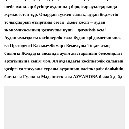
шеберханалар бүгінде ауданның бірқатар ауылдарында
жұмыс істеп тұр. Олардан түскен салық, аудан бюджетін
толықтырып отырғаны сөзсіз. Жеке кәсіп – аудан
экономикасының қозғаушы күші – дегеніміз осы!
Ауданымыздағы кәсіпкерлік сала бұдан әрі дамитынына,
ел Президенті Қасым-Жомарт Кемелұлы Тоқаевтың
биылғы Жолдауы аясында ауыл жастарының белсенділігі
артатынына сенім мол. Ал аудандағы кәсіпкерлік саланың
қазіргі хал-ахуалы туралы ауданның кәсіпкерлік бөлімінің
бастығы Гүлнара Мәдениетқызы АУҒАНОВА былай дейді: