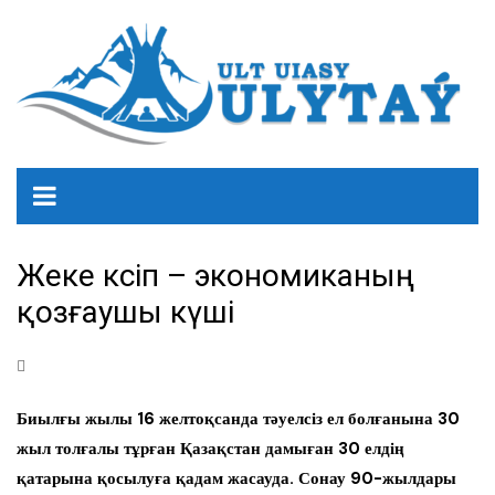
Жеке кәсіп – экономиканың
қозғаушы күші
Биылғы жылы 16 желтоқсанда тәуелсіз ел болғанына 30
жыл толғалы тұрған Қазақстан дамыған 30 елдің
қатарына қосылуға қадам жасауда. Сонау 90-жылдары