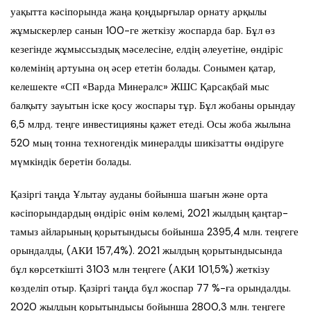
уақытта кәсіпорында жаңа қоңдырғылар орнату арқылы
жұмыскерлер санын 100-ге жеткізу жоспарда бар. Бұл өз
кезегінде жұмыссыздық мәселесіне, елдің әлеуетіне, өндіріс
көлемінің артуына оң әсер ететін болады. Сонымен қатар,
келешекте «СП «Варда Минералс» ЖШС Қарсақбай мыс
балқыту зауытын іске қосу жоспары тұр. Бұл жобаны орындау
6,5 млрд. теңге инвестицияны қажет етеді. Осы жоба жылына
520 мың тонна техногендік минералды шикізатты өндіруге
мүмкіндік беретін болады.
Қазіргі таңда Ұлытау ауданы бойынша шағын және орта
кәсіпорындардың өндіріс өнім көлемі, 2021 жылдың қаңтар-
тамыз айларының қорытындысы бойынша 2395,4 млн. теңгеге
орындалды, (АКИ 157,4%). 2021 жылдың қорытындысында
бұл көрсеткішті 3103 млн теңгеге (АКИ 101,5%) жеткізу
көзделіп отыр. Қазіргі таңда бұл жоспар 77 %-ға орындалды.
2020 жылдың қорытындысы бойынша 2800,3 млн. теңгеге