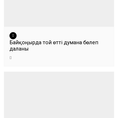
Байқоңырда той өтті думанға бөлеп
даланы