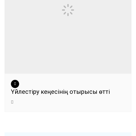
Үйлестіру кеңесінің отырысы өтті