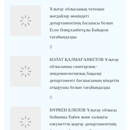
Ұлытау облысының төтенше
жағдайлар жөніндегі
департаментінің басшысы болып
Есен Әлмұханбетұлы Байыров
тағайындалды
БОЛАТ ҚАЛМАҒАНБЕТОВ Ұлытау
облысының санитарлық-
эпидемиологиялық бақылау
департаменті басшысының міндетін
атқарушы болып тағайындалды
НҰРКЕН БЛЯЛОВ Ұлытау облысы
бойынша Еңбек және халықты
әлеуметтік қорғау департаментінің