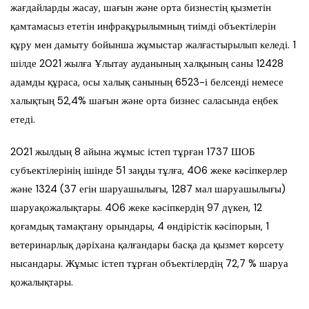
жағдайларды жасау, шағын және орта бизнестің қызметін
қамтамасыз ететін инфрақұрылымның тиімді объектілерін
құру мен дамыту бойынша жұмыстар жалғастырылып келеді. 1
шілде 2021 жылға Ұлытау ауданының халқының саны 12428
адамды құраса, осы халық санының 6523-і белсенді немесе
халықтың 52,4% шағын және орта бизнес саласында еңбек
етеді.
2021 жылдың 8 айына жұмыс істеп тұрған 1737 ШОБ
субъектілерінің ішінде 51 заңды тұлға, 406 жеке кәсіпкерлер
және 1324 (37 егін шаруашылығы, 1287 мал шаруашылығы)
шаруақожалықтары. 406 жеке кәсіпкердің 97 дүкен, 12
қоғамдық тамақтану орындары, 4 өндірістік кәсіпорын, 1
ветеринарлық дәріхана қалғандары басқа да қызмет көрсету
нысандары. Жұмыс істеп тұрған объектілердің 72,7 % шаруа
қожалықтары.