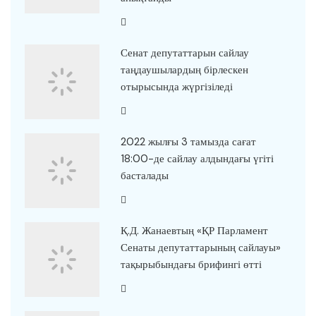
Сенат депутаттарын сайлау
таңдаушылардың бірлескен
отырысында жүргізіледі
2022 жылғы 3 тамызда сағат
18:00-де сайлау алдындағы үгіті
басталады
Қ.Д. Жанаевтың «ҚР Парламент
Сенаты депутаттарының сайлауы»
тақырыбындағы брифингі өтті