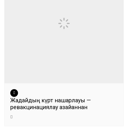
Жағдайдың күрт нашарлауы —
ревакцинациялау азайғаннан