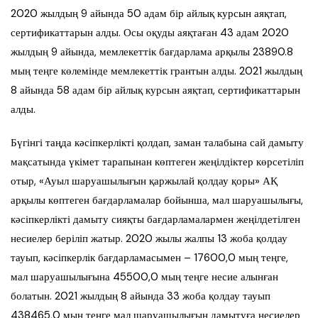
2020 жылдың 9 айында 50 адам бір айлық курсын аяқтап,
сертификаттарын алды. Осы оқуды аяқтаған 43 адам 2020
жылдың 9 айында, мемлекеттік бағдарлама арқылы 23890.8
мың теңге көлемінде мемлекеттік грантын алды. 2021 жылдың
8 айында 58 адам бір айлық курсын аяқтап, сертификаттарын
алды.
Бүгінгі таңда кәсіпкерлікті қолдап, заман талабына сай дамыту
мақсатында үкімет тарапынан көптеген жеңілдіктер көрсетіліп
отыр, «Ауыл шаруашылығын қаржылай қолдау қоры» АҚ
арқылы көптеген бағдарламалар бойынша, мал шаруашылығы,
кәсіпкерлікті дамыту сияқты бағдарламалармен жеңілдетілген
несиелер беріліп жатыр. 2020 жылы жалпы 13 жоба қолдау
тауып, кәсіпкерлік бағдарламасымен – 17600,0 мың теңге,
мал шаруашылығына 45500,0 мың теңге несие алынған
болатын. 2021 жылдың 8 айында 33 жоба қолдау тауып
438465,0 мың теңге мал шаруашылығын дамытуға несиелер