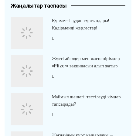
Жаңалықтар таспасы
Құрметті аудан тұрғындары!
Қадірменді жерлестер!
Жүкті әйелдер мен жасөспірімдер
«Pfizer» вакцинасын алып жатыр
Маймыл шешегі: тестілеуді кімдер
тапсырады?
Жағдайдың күрт нашарлауы —