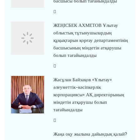
басшысы болып тағайындалды
ЖЕҢІСБЕК АХМЕТОВ Ұлытау
облыстық тұтынушылардың
құқықтарын қорғау департаментінің
басшысының міндетін атқарушы
болып тағайындалды
Жасұлан Байзақов «Ұлытау»
әлеуметтік-кәсіпкерлік
корпорациясы» АҚ директорының
міндетін атқарушы болып
тағайындалды
Жаңа оқу жылына дайындық қалай?