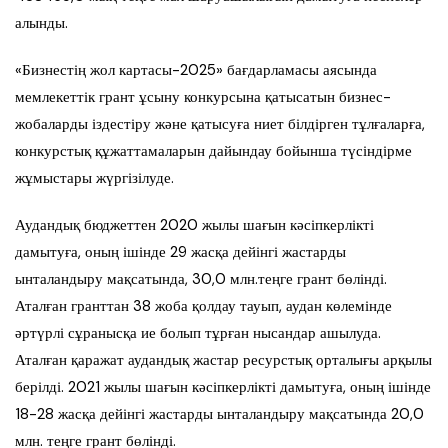
алынды.
«Бизнестің жол картасы-2025» бағдарламасы аясында
мемлекеттік грант ұсыну конкурсына қатысатын бизнес-
жобаларды іздестіру және қатысуға ниет білдірген тұлғаларға,
конкурстық құжаттамаларын дайындау бойынша түсіндірме
жұмыстары жүргізілуде.
Аудандық бюджеттен 2020 жылы шағын кәсіпкерлікті
дамытуға, оның ішінде 29 жасқа дейінгі жастарды
ынталандыру мақсатында, 30,0 млн.теңге грант бөлінді.
Аталған гранттан 38 жоба қолдау тауып, аудан көлемінде
әртүрлі сұранысқа ие болып тұрған нысандар ашылуда.
Аталған қаражат аудандық жастар ресурстық орталығы арқылы
берілді. 2021 жылы шағын кәсіпкерлікті дамытуға, оның ішінде
18-28 жасқа дейінгі жастарды ынталандыру мақсатында 20,0
млн. теңге грант бөлінді.