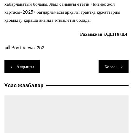
хабарланатын болады. Жыл сайынғы өтетін «Бизнес жол
картасы-2025» бағдарламасы арқылы грантқа құжаттарды
қабылдау қараша айында өткізілетін болады.
Рахымжан ӘДЕНҰЛЫ.
Post Views:
253
Навигация
Алдыңғы
Келесі
по
Ұқсас жазбалар
записям