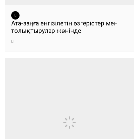
Ата-заңға енгізілетін өзгерістер мен
толықтырулар жөнінде