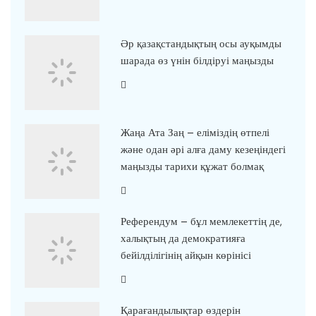
Әр қазақстандықтың осы ауқымды
шарада өз үнін білдіруі маңызды
Жаңа Ата Заң – еліміздің өтпелі
және одан әрі алға даму кезеңіндегі
маңызды тарихи құжат болмақ
Референдум – бұл мемлекеттің де,
халықтың да демократияға
бейілділігінің айқын көрінісі
Қарағандылықтар өздерін