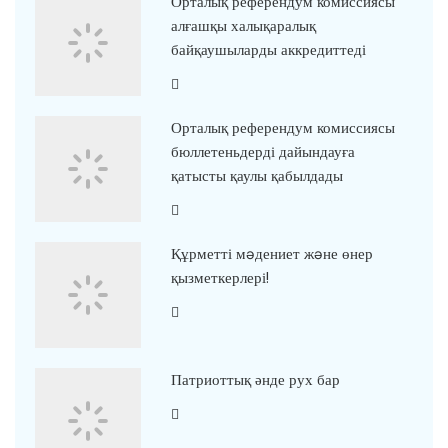
Орталық референдум комиссиясы
алғашқы халықаралық
байқаушыларды аккредиттеді
Орталық референдум комиссиясы
бюллетеньдерді дайындауға
қатысты қаулы қабылдады
Құрметті мəдениет жəне өнер
қызметкерлері!
Патриоттық әнде рух бар