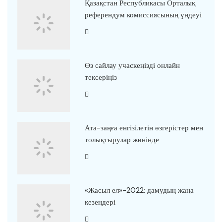
Қазақстан Республикасы Орталық
референдум комиссиясының үндеуі
Өз сайлау учаскеңізді онлайн
тексеріңіз
Ата-заңға енгізілетін өзгерістер мен
толықтырулар жөнінде
«Жасыл ел»-2022: дамудың жаңа
кезеңдері