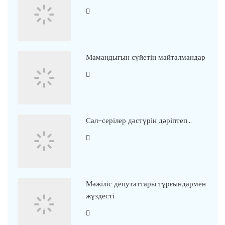
Мамандығын сүйетін майталмандар
Сал-серілер дәстүрін дәріптеп…
Мәжіліс депутаттары тұрғындармен
жүздесті