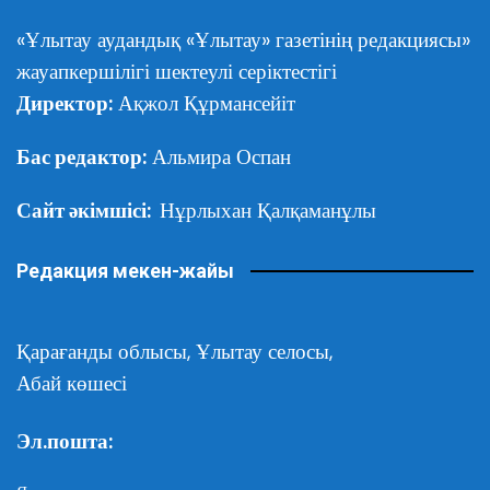
«Ұлытау аудандық «Ұлытау» газетінің редакциясы»
жауапкершілігі шектеулі серіктестігі
Директор:
Ақжол Құрмансейіт
Бас редактор:
Альмира Оспан
Сайт әкімшісі:
Нұрлыхан Қалқаманұлы
Редакция мекен-жайы
Қарағанды облысы,
Ұлытау селосы,
Абай көшесі
Эл.пошта: