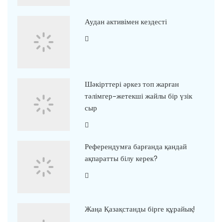
Аудан активімен кездесті
Шәкірттері әркез топ жарған
тәлімгер-жетекші жайлы бір үзік
сыр
Референдумға барғанда қандай
ақпаратты білу керек?
Жаңа Қазақстанды бірге құрайық!