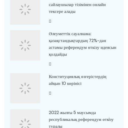
сайлаушылар тізімінен онлайн
тексере алады
Әлеуметтік сауалнама:
қазақстандықтардың 72%-дан
астамы референдум өткізу идеясын
қолдайды
Конституциялық өзгерістердің
айқын 10 көрінісі
2022 жылғы 5 маусымда
республикалық референдум өткiзу
туралы