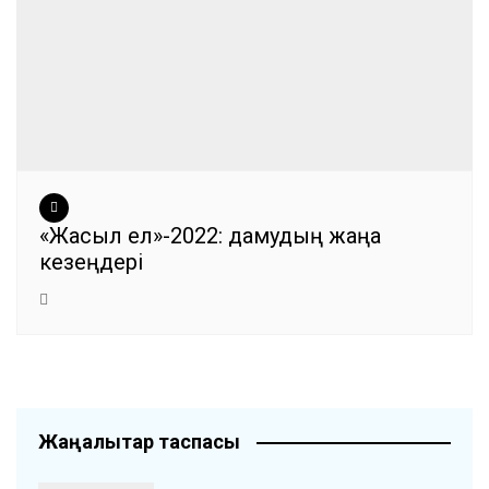
«Жасыл ел»-2022: дамудың жаңа
кезеңдері
Жаңалықтар таспасы