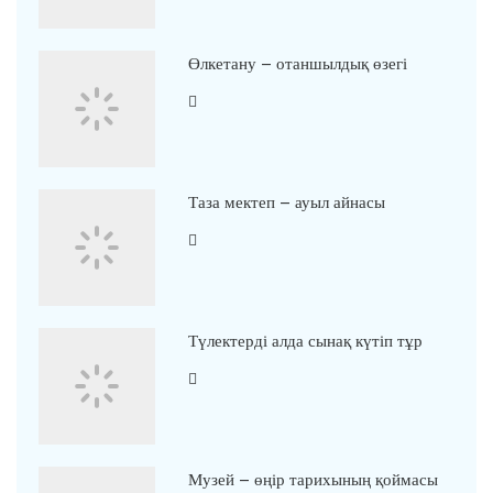
Өлкетану – отаншылдық өзегі
Таза мектеп – ауыл айнасы
Түлектерді алда сынақ күтіп тұр
Музей – өңір тарихының қоймасы