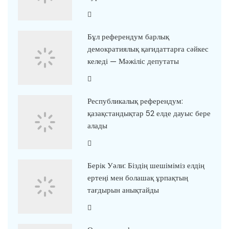
Бұл референдум барлық
демократиялық қағидаттарға сәйкес
келеді — Мәжіліс депутаты
Республикалық референдум:
қазақстандықтар 52 елде дауыс бере
алады
Берік Уәли: Біздің шешіміміз елдің
ертеңі мен болашақ ұрпақтың
тағдырын анықтайды