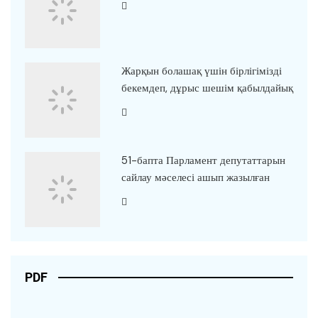
Жарқын болашақ үшін бірлігімізді
бекемдеп, дұрыс шешім қабылдайық
51-бапта Парламент депутаттарын
сайлау мәселесі ашып жазылған
PDF