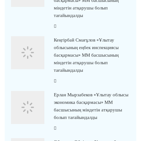
басқармасы» ММ басшысының
міндетін атқарушы болып
тағайындалды
Кеңгірбай Смағұлов «Ұлытау
облысының еңбек инспекциясы
басқармасы» ММ басшысының
міндетін атқарушы болып
тағайындалды
Ерлан Мырзабеков «Ұлытау облысы
экономика басқармасы» ММ
басшысының міндетін атқарушы
болып тағайындалды