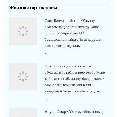
Жаңалықтар таспасы
Саят Балмағанбетов «Ұлытау
облысының денешықтыру және
спорт басқармасы» ММ
басшысының міндетін атқарушы
болып тағайындалды
Қуат Имантүсіпов «Ұлытау
облысының табиғи ресурстар және
табиғатты пайдалану басқармасы»
ММ басшысының міндетін
атқарушы болып тағайындалды
Әнуар Омар «Ұлытау облысының