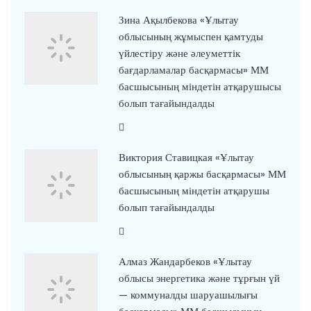
Зина Ақылбекова «Ұлытау
облысының жұмыспен қамтуды
үйлестіру және әлеуметтік
бағдарламалар басқармасы» ММ
басшысының міндетін атқарушысы
болып тағайындалды
Виктория Ставицкая «Ұлытау
облысының қаржы басқармасы» ММ
басшысының міндетін атқарушы
болып тағайындалды
Алмаз Жандарбеков «Ұлытау
облысы энергетика және тұрғын үй
— коммуналды шаруашылығы