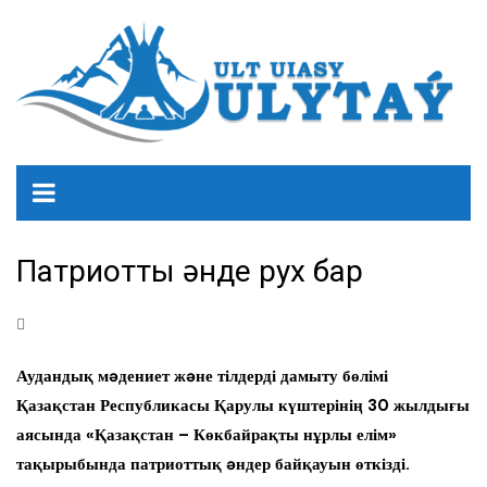
Патриоттық әнде рух бар
Аудандық мəдениет жəне тілдерді дамыту бөлімі
Қазақстан Республикасы Қарулы күштерінің 30 жылдығы
аясында «Қазақстан – Көкбайрақты нұрлы елім»
тақырыбында патриоттық əндер байқауын өткізді.