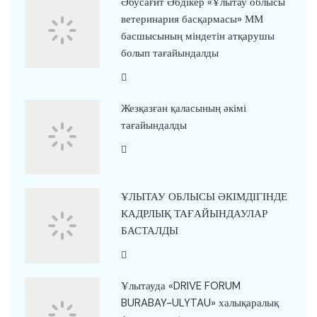
Әбусағит Әбдікер «Ұлытау облысы
ветеринария басқармасы» ММ
басшысының міндетін атқарушы
болып тағайындалды
Жезқазған қаласының әкімі
тағайындалды
ҰЛЫТАУ ОБЛЫСЫ ӘКІМДІГІНДЕ
КАДРЛЫҚ ТАҒАЙЫНДАУЛАР
БАСТАЛДЫ
Ұлытауда «DRIVE FORUM
BURABAY-ULYTAU» халықаралық