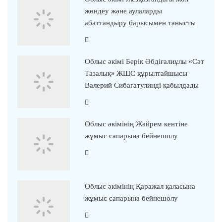
жөндеу және аулаларды
абаттандыру барысымен танысты
Облыс әкімі Берік Әбдіғалиұлы «Сәт
Тазалық» ЖШС құрылтайшысы
Валерий Сибагатулинді қабылдады
Облыс әкімінің Жәйрем кентіне
жұмыс сапарына бейнешолу
Облыс әкімінің Қаражал қаласына
жұмыс сапарына бейнешолу