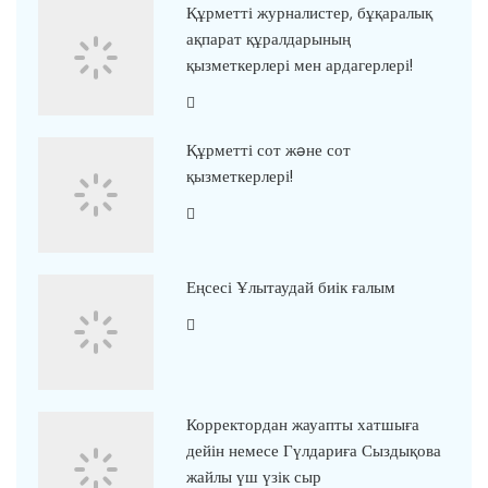
Құрметті журналистер, бұқаралық
ақпарат құралдарының
қызметкерлері мен ардагерлері!
Құрметті сот жəне сот
қызметкерлері!
Еңсесі Ұлытаудай биік ғалым
Корректордан жауапты хатшыға
дейін немесе Гүлдариға Сыздықова
жайлы үш үзік сыр