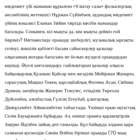
мəдениет үйі жанынан құрылған «Ұлытау сазы» фольклорлық
ансамблінің жетекшісі Нұржан Сүйінбаев, аудандық мəдениет
үйінің вокалисі Еламан Зəйни тəрізді кəсіби мамандар
бағалады. Сонымен, кіл мықты да, кім мықты дейміз ғой
бəріміз? Нəтижесінде орындау шеберлігі, музыкалық ырғақты
сезінуі, əншілік қабілеті басым сайыскерлер қазылар
алқасының жоғары бағасына ие болып жүлделі орындардан
көрінді. Əуелі ынталандыру сыйлықтарын қазылар алқасы
байқоңырлық Қуаныш Қайсар мен жезділік Мейіржан Жапарға,
сарысулық Мақпал Төкен, қарсақбайлық Фатима Асан, Сəбина
Дүкман, шеңберлік Жанерке Тілеулес, егінділік Төрехан
Дүйсенбек, алғабастық Гүлсім Егеубай, ұлытаулық
Дінмұхамбет Аймағанбетке табыстады. Үшінші орын ақтастық
Сезім Бауыржанға бұйырды. Ал, екінші орынға қаракеңгірлік
Ақерке Əділбек лайық деп танылды. Бұл байқауда алдына қара
салмаған қоскөлдік Сəнім Əлібек бірінші орынды (70 мың