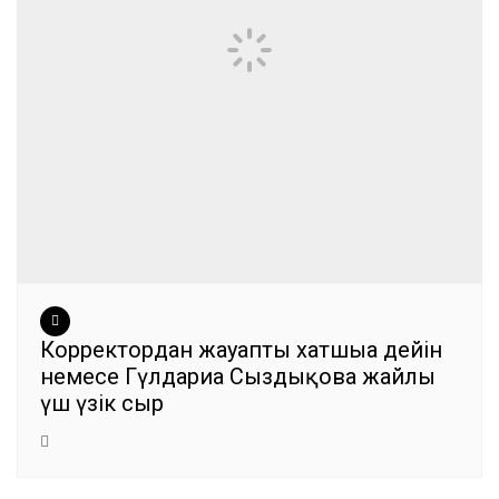
Корректордан жауапты хатшыға дейін
немесе Гүлдариға Сыздықова жайлы
үш үзік сыр