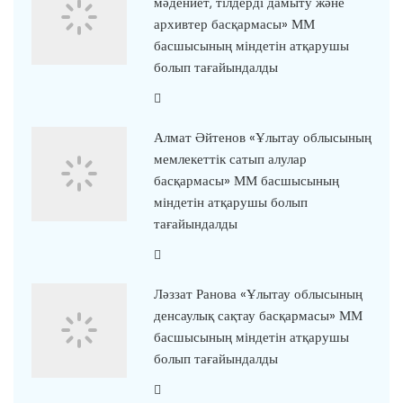
мәдениет, тілдерді дамыту және
архивтер басқармасы» ММ
басшысының міндетін атқарушы
болып тағайындалды
Алмат Әйтенов «Ұлытау облысының
мемлекеттік сатып алулар
басқармасы» ММ басшысының
міндетін атқарушы болып
тағайындалды
Ләззат Ранова «Ұлытау облысының
денсаулық сақтау басқармасы» ММ
басшысының міндетін атқарушы
болып тағайындалды