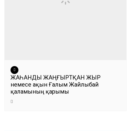
ЖАҺАНДЫ ЖАҢҒЫРТҚАН ЖЫР
немесе ақын Ғалым Жайлыбай
қаламының қарымы