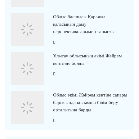
Облыс басшысы Қаражал
қаласының даму
перспективаларымен танысты
Ұлытау облысының әкімі Жәйрем
кентінде болды
Облыс әкімі Жәйрем кентіне сапары
барысында қосымша білім беру
орталығына барды