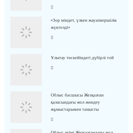
«Зор міндет, үлкен жауапкершілік
жүктелді»
Ұлытау төскейіндегі дүбірлі той
Облыс басшысы Жезқазған
қаласындағы жол жөндеу
жұмыстарымен танысты
Облыс әкімі Жезқазғандағы жол