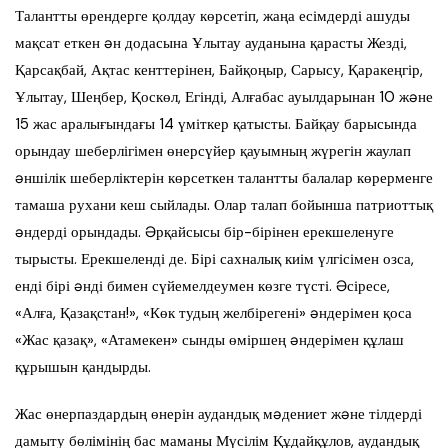
Талантты өрендерге қолдау көрсетіп, жаңа есімдерді ашуды
мақсат еткен əн додасына Ұлытау ауданына қарасты Жезді,
Қарсақбай, Ақтас кенттерінен, Байқоңыр, Сарысу, Қаракеңгір,
Ұлытау, Шеңбер, Қоскөл, Егінді, Алғабас ауылдарынан 10 жəне
15 жас аралығындағы 14 үміткер қатысты. Байқау барысында
орындау шеберлігімен өнерсүйер қауымның жүрегін жаулап
əншілік шеберліктерін көрсеткен талантты балалар көрерменге
тамаша рухани кеш сыйлады. Олар талап бойынша патриоттық
əндерді орындады. Əрқайсысы бір-бірінен ерекшеленуге
тырысты. Ерекшеленді де. Бірі сахналық киім үлгісімен озса,
енді бірі əнді бимен сүйемелдеумен көзге түсті. Əсіресе,
«Алға, Қазақстан!», «Көк тудың желбірегені» əндерімен қоса
«Жас қазақ», «Атамекен» сынды өміршең əндерімен құлаш
құрышын қандырды.
Жас өнерпаздардың өнерін аудандық мəдениет жəне тілдерді
дамыту бөлімінің бас маманы Мүсілім Құдайқұлов, аудандық