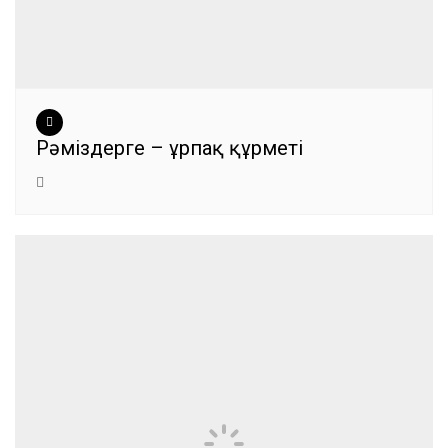
Рәміздерге – ұрпақ құрметі