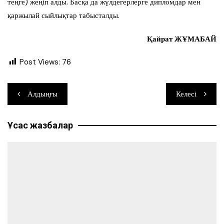
теңге) жеңіп алды. Басқа да жүлдегерлерге дипломдар мен
қаржылай сыйлықтар табысталды.
Қайрат ЖҰМАБАЙ
Post Views:
76
Навигация
Алдыңғы
Келесі
по
Ұқсас жазбалар
записям