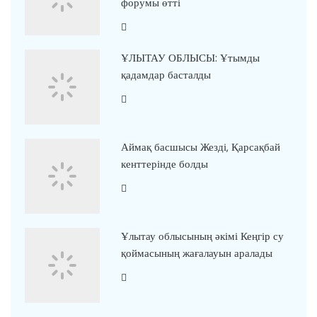
форумы өтті
ҰЛЫТАУ ОБЛЫСЫ: Ұтымды
қадамдар басталды
Аймақ басшысы Жезді, Қарсақбай
кенттерінде болды
Ұлытау облысының әкімі Кеңгір су
қоймасының жағалауын аралады