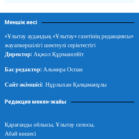
Меншік иесі
«Ұлытау аудандық «Ұлытау» газетінің редакциясы»
жауапкершілігі шектеулі серіктестігі
Директор:
Ақжол Құрмансейіт
Бас редактор:
Альмира Оспан
Сайт әкімшісі:
Нұрлыхан Қалқаманұлы
Редакция мекен-жайы
Қарағанды облысы,
Ұлытау селосы,
Абай көшесі