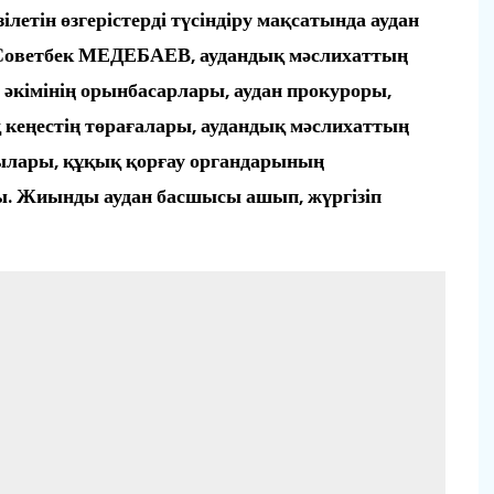
етін өзгерістерді түсіндіру мақсатында аудан
мі Советбек МЕДЕБАЕВ, аудандық мәслихаттың
імінің орынбасарлары, аудан прокуроры,
 кеңестің төрағалары, аудандық мәслихаттың
ылары, құқық қорғау органдарының
ы. Жиынды аудан басшысы ашып, жүргізіп