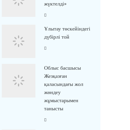
жүктелді»
Ұлытау төскейіндегі
дүбірлі той
Облыс басшысы
Жезқазған
қаласындағы жол
жөндеу
жұмыстарымен
танысты