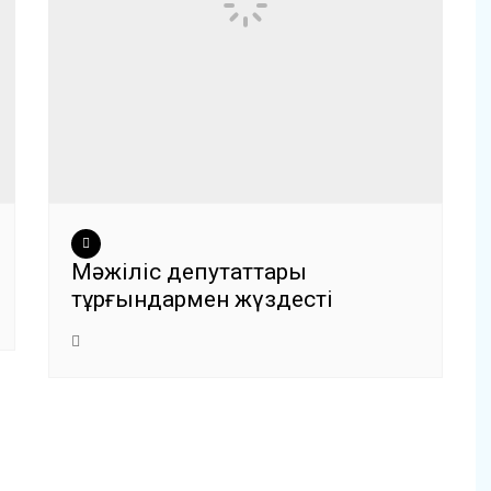
Мәжіліс депутаттары
тұрғындармен жүздесті