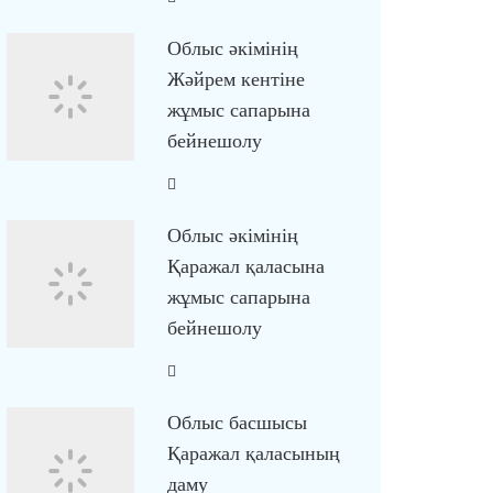
Облыс әкімінің
Жәйрем кентіне
жұмыс сапарына
бейнешолу
Облыс әкімінің
Қаражал қаласына
жұмыс сапарына
бейнешолу
Облыс басшысы
Қаражал қаласының
даму