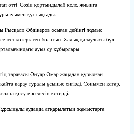
атап өтті. Сөзін қортындылай келе, жиынға
ұрылуымен құттықтады.
ты Рысқали Әбдікеров осыған дейінгі жұмыс
селесі көтерілген болатын. Халық қалаулысы бұл
 орталығындағы ауыз су құбырлары
ің төрағасы Әнуар Омар жаңадан құрылған
айта қарау туралы ұсыныс енгізді. Сонымен қатар,
ына қосу мәселесін көтерді.
ұрсынұлы ауданда атқарылатын жұмыстарға