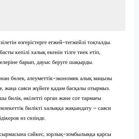
ілетін өзгерістерге егжей-тегжейлі тоқталды.
сты кепілі халық екенін тілге тиек етіп,
леріне барып, дауыс беруге шақырды.
нан бөлек, әлеуметтік-экономик алық маңызы
не, жаңа саяси жүйеге қадам басқалы отырмыз.
шы билік, өкілетті орган және сот тармағы
млекеттік билікті халыққа жақындату – саяси
ікеров өз сөзінде.
псырмасына сәйкес, зорлық-зомбылыққа қарсы