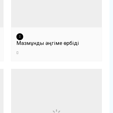
Мазмұнды әңгіме өрбіді