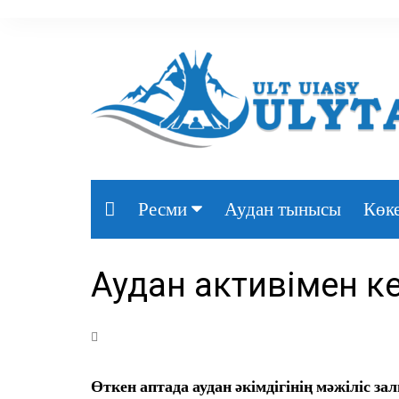
Аудан тынысы
Көке
Ресми
Президент
Аудан активімен ке
Үкімет
Парламент
Облыс әкімдігі
Өткен аптада аудан әкімдігінің мәжіліс 