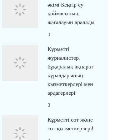
әкімі Кеңгір су
қоймасының
жағалауын аралады
Құрметті
журналистер,
бұқаралық ақпарат
құралдарының
қызметкерлері мен
ардагерлері!
Құрметті сот жəне
сот қызметкерлері!