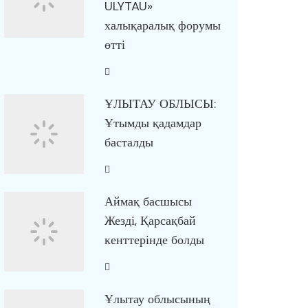
ULYTAU»
халықаралық форумы
өтті
ҰЛЫТАУ ОБЛЫСЫ:
Ұтымды қадамдар
басталды
Аймақ басшысы
Жезді, Қарсақбай
кенттерінде болды
Ұлытау облысының