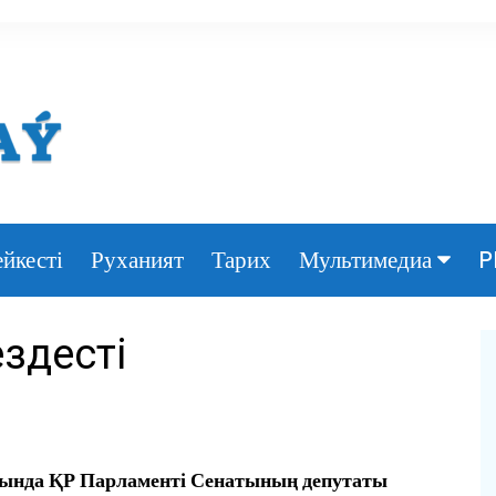
йкесті
Руханият
Тарих
P
Мультимедиа
Фото
здесті
Видео
залында ҚР Парламенті Сенатының депутаты