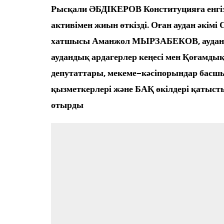
Өңір басшылығы
Рысқали ӘБДІКЕРОВ Конституцияға енгізіл
активімен жиын өткізді. Оған аудан әкі
хатшысы Аманжол МЫРЗАБЕКОВ, аудан әк
аудандық ардагерлер кеңесі мен Қоғамдық
депутаттары, мекеме-кәсіпорындар басш
қызметкерлері және БАҚ өкілдері қатыст
отырды