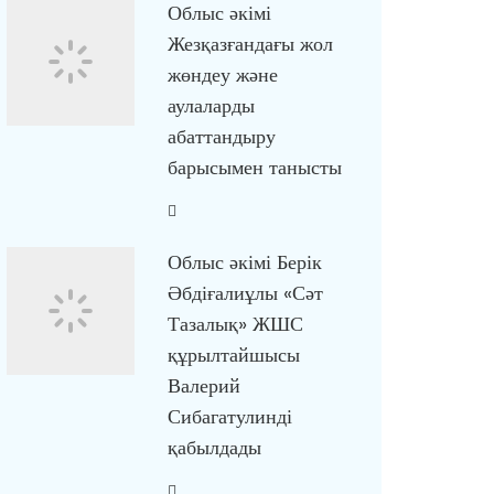
Облыс әкімі
Жезқазғандағы жол
жөндеу және
аулаларды
абаттандыру
барысымен танысты
Облыс әкімі Берік
Әбдіғалиұлы «Сәт
Тазалық» ЖШС
құрылтайшысы
Валерий
Сибагатулинді
қабылдады