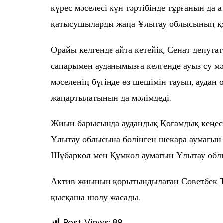
күрес мәселесі күн тәртібінде тұрғанын да 
қатысушыларды жаңа Ұлытау облысының қ
Орайы келгенде айта кетейік, Сенат депута
сапарымен ауданымызға келгенде ауыз су мә
мәселенің бүгінде өз шешімін тауып, аудан
жаңартылатынын да мәлімдеді.
Жиын барысында аудандық Қоғамдық кеңест
Ұлытау облысына бөлінген шекара аумағын қ
Шұбаркөл мен Құмкөл аумағын Ұлытау облыс
Актив жиынын қорытындылаған Советбек Т
қысқаша шолу жасады.
Post Views:
89