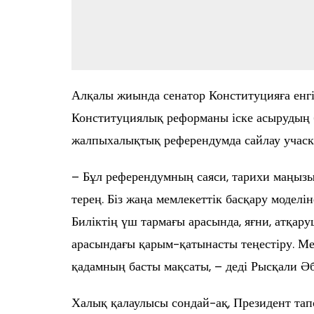
Алқалы жиында сенатор Конституцияға енгіз
Конституциялық реформаны іске асырудың ба
жалпыхалықтық референдумда сайлау учаске
– Бұл референдумның саяси, тарихи маңызы
терең. Біз жаңа мемлекеттік басқару моделі
Биліктің үш тармағы арасында, яғни, атқару
арасындағы қарым-қатынасты теңестіру. Ме
қадамның басты мақсаты, – деді Рысқали Әбд
Халық қалаулысы сондай-ақ, Президент та