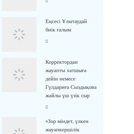
Еңсесі Ұлытаудай
биік ғалым
Корректордан
жауапты хатшыға
дейін немесе
Гүлдариға Сыздықова
жайлы үш үзік сыр
«Зор міндет, үлкен
жауапкершілік