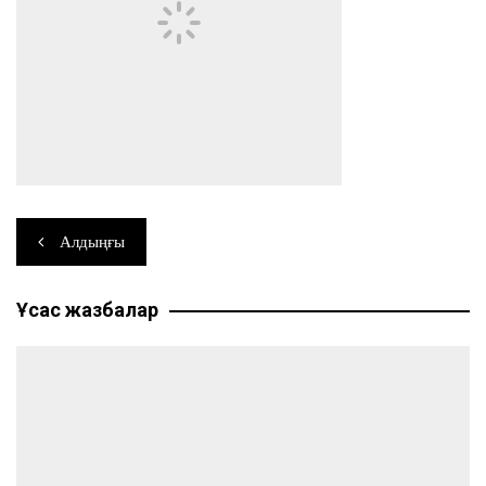
Навигация
Алдыңғы
по
Ұқсас жазбалар
записям