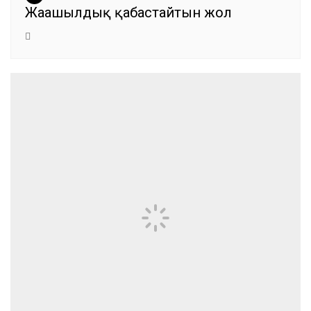
Жаңашылдық қабастайтын жол