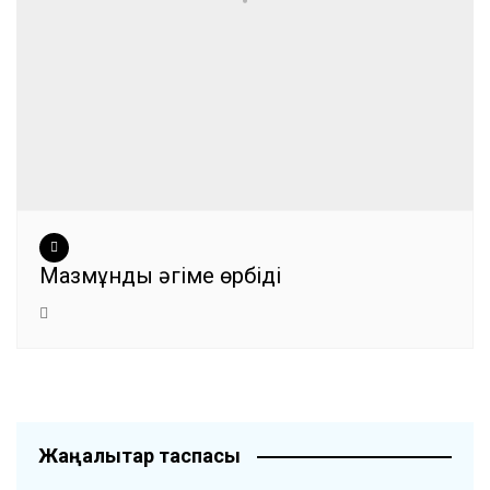
Мазмұнды әңгіме өрбіді
Жаңалықтар таспасы