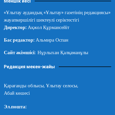
Меншік иесі
«Ұлытау аудандық «Ұлытау» газетінің редакциясы»
жауапкершілігі шектеулі серіктестігі
Директор:
Ақжол Құрмансейіт
Бас редактор:
Альмира Оспан
Сайт әкімшісі:
Нұрлыхан Қалқаманұлы
Редакция мекен-жайы
Қарағанды облысы,
Ұлытау селосы,
Абай көшесі
Эл.пошта: