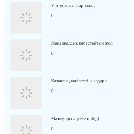
Ұлт ұстазына арналды
Жаңашылдық қабастайтын жол
Қазақтың қасіретті жылдары
Мазмұнды әңгіме өрбіді