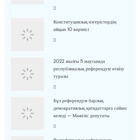
Конституциялық өзгерістердің
айқын 10 көрінісі
2022 жылғы 5 маусымда
республикалық референдум өткiзу
туралы
Бұл референдум барлық
демократиялық қағидаттарға сәйкес
келеді — Мәжіліс депутаты
Республикалық референдум: