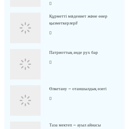
Құрметті мəдениет жəне өнер
қызметкерлері!
Патриоттық әнде рух бар
Өлкетану – отаншылдық өзегі
Таза мектеп – ауыл айнасы