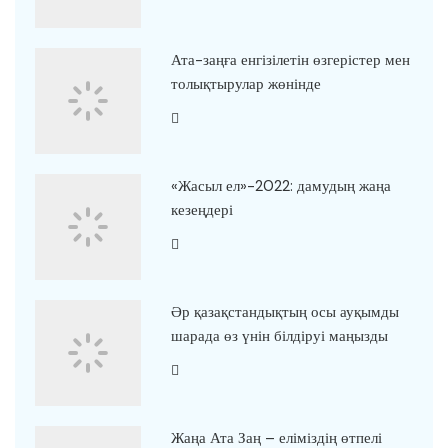
Ата-заңға енгізілетін өзгерістер мен
толықтырулар жөнінде
«Жасыл ел»-2022: дамудың жаңа
кезеңдері
Әр қазақстандықтың осы ауқымды
шарада өз үнін білдіруі маңызды
Жаңа Ата Заң – еліміздің өтпелі