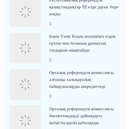
қазақстандықтар 52 елде дауыс бере
алады
Берік Уәли: Біздің шешіміміз елдің
ертеңі мен болашақ ұрпақтың
тағдырын анықтайды
Орталық референдум комиссиясы
алғашқы халықаралық
байқаушыларды аккредиттеді
Орталық референдум комиссиясы
бюллетеньдерді дайындауға
қатысты қаулы қабылдады