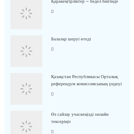
Қаракеңгірліктер – бедел биігінде
Балалар шеруі өтеді
Қазақстан Республикасы Орталық
референдум комиссиясының үндеуі
Өз сайлау учаскеңізді онлайн
тексеріңіз