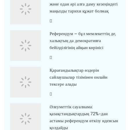
және одан әрі алға даму кезеңіндегі
маңызды тарихи құжат болмақ
Референдум – бұл мемлекеттің де,
халықтың да демократияға
бейілділігінің айқын көрінісі
Қарағандылықтар өздерін
сайлаушылар тізімінен онлайн
тексере алады
Әлеуметтік сауалнама:
қазақстандықтардың 72%-дан
астамы референдум өткізу идеясын
қолдайды