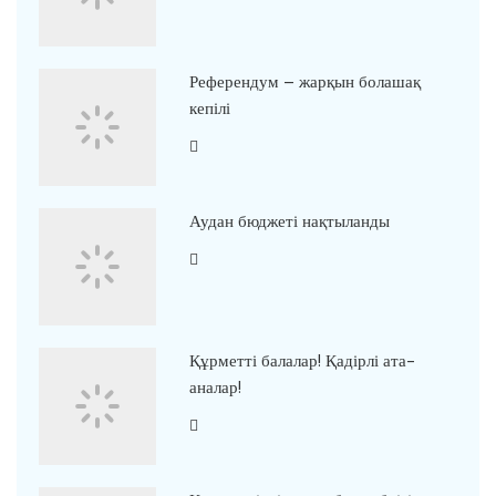
Референдум – жарқын болашақ
кепілі
Аудан бюджеті нақтыланды
Құрметті балалар! Қадірлі ата-
аналар!