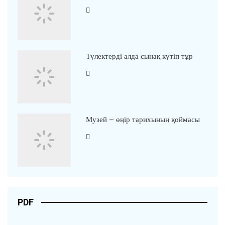
Түлектерді алда сынақ күтіп тұр
Музей – өңір тарихының қоймасы
PDF