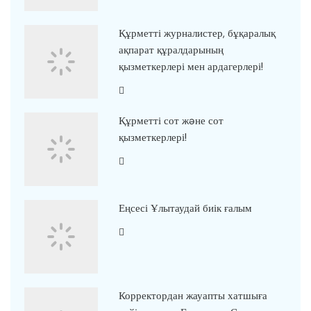
Құрметті журналистер, бұқаралық
ақпарат құралдарының
қызметкерлері мен ардагерлері!
Құрметті сот жəне сот
қызметкерлері!
Еңсесі Ұлытаудай биік ғалым
Корректордан жауапты хатшыға