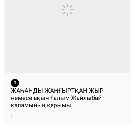
ЖАҺАНДЫ ЖАҢҒЫРТҚАН ЖЫР
немесе ақын Ғалым Жайлыбай
қаламының қарымы