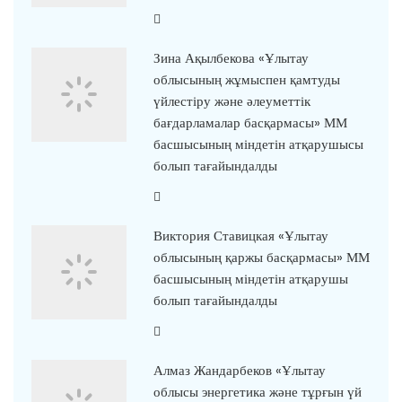
Зина Ақылбекова «Ұлытау
облысының жұмыспен қамтуды
үйлестіру және әлеуметтік
бағдарламалар басқармасы» ММ
басшысының міндетін атқарушысы
болып тағайындалды
Виктория Ставицкая «Ұлытау
облысының қаржы басқармасы» ММ
басшысының міндетін атқарушы
болып тағайындалды
Алмаз Жандарбеков «Ұлытау
облысы энергетика және тұрғын үй