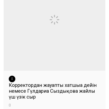
Корректордан жауапты хатшыға дейін
немесе Гүлдариға Сыздықова жайлы
үш үзік сыр