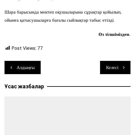
Шара барысында мектеп оқушыларына сұрақтар қойылып,
ойынға қатысушыларға бағалы сыйлықтар табыс етілді.
Өз тілшімізден.
Post Views:
77
Навигация
Алдыңғы
Келесі
по
Ұқсас жазбалар
записям