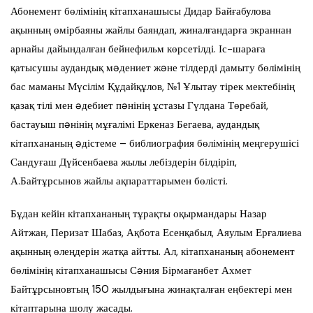
Абонемент бөлімінің кітапханашысы Дидар Байғабулова
ақынның өмірбаяны жайлы баяндап, жиналғандарға экраннан
арнайы дайындалған бейнефильм көрсетілді. Іс-шараға
қатысушы аудандық мəдениет жəне тілдерді дамыту бөлімінің
бас маманы Мүсілім Құдайқұлов, №1 Ұлытау тірек мектебінің
қазақ тілі мен əдебиет пəнінің ұстазы Гүлдана Төребай,
бастауыш пəнінің мұғалімі Еркеназ Бегаева, аудандық
кітапхананың əдістеме – библиография бөлімінің меңгерушісі
Сандуғаш Дүйсенбаева жылы лебіздерін білдіріп,
А.Байтұрсынов жайлы ақпараттарымен бөлісті.
Бұдан кейін кітапхананың тұрақты оқырмандары Назар
Айтжан, Перизат Шабаз, Ақбота Есенқабыл, Аяулым Ерғалиева
ақынның өлеңдерін жатқа айтты. Ал, кітапхананың абонемент
бөлімінің кітапханашысы Сəния Бірмағанбет Ахмет
Байтұрсыновтың 150 жылдығына жинақталған еңбектері мен
кітаптарына шолу жасады.