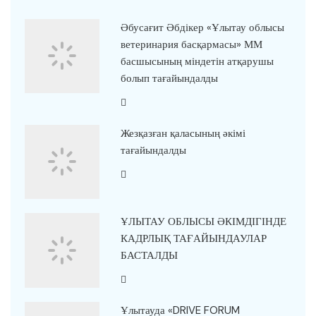
Әбусағит Әбдікер «Ұлытау облысы
ветеринария басқармасы» ММ
басшысының міндетін атқарушы
болып тағайындалды
Жезқазған қаласының әкімі
тағайындалды
ҰЛЫТАУ ОБЛЫСЫ ӘКІМДІГІНДЕ
КАДРЛЫҚ ТАҒАЙЫНДАУЛАР
БАСТАЛДЫ
Ұлытауда «DRIVE FORUM