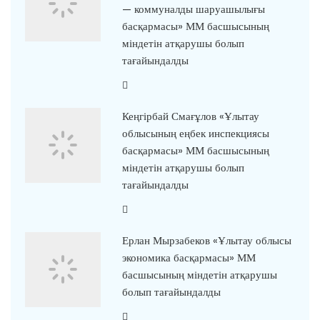
— коммуналды шаруашылығы
басқармасы» ММ басшысының
міндетін атқарушы болып
тағайындалды
Кеңгірбай Смағұлов «Ұлытау
облысының еңбек инспекциясы
басқармасы» ММ басшысының
міндетін атқарушы болып
тағайындалды
Ерлан Мырзабеков «Ұлытау облысы
экономика басқармасы» ММ
басшысының міндетін атқарушы
болып тағайындалды