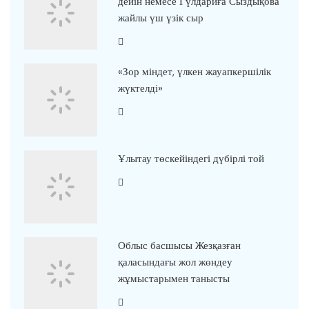
дейін немесе Гүлдариға Сыздықова
жайлы үш үзік сыр
«Зор міндет, үлкен жауапкершілік
жүктелді»
Ұлытау төскейіндегі дүбірлі той
Облыс басшысы Жезқазған
қаласындағы жол жөндеу
жұмыстарымен танысты