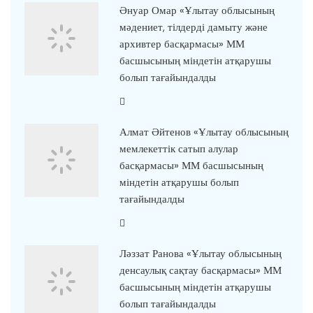
Әнуар Омар «Ұлытау облысының
мәдениет, тілдерді дамыту және
архивтер басқармасы» ММ
басшысының міндетін атқарушы
болып тағайындалды
Алмат Әйтенов «Ұлытау облысының
мемлекеттік сатып алулар
басқармасы» ММ басшысының
міндетін атқарушы болып
тағайындалды
Ләззат Ранова «Ұлытау облысының
денсаулық сақтау басқармасы» ММ
басшысының міндетін атқарушы
болып тағайындалды