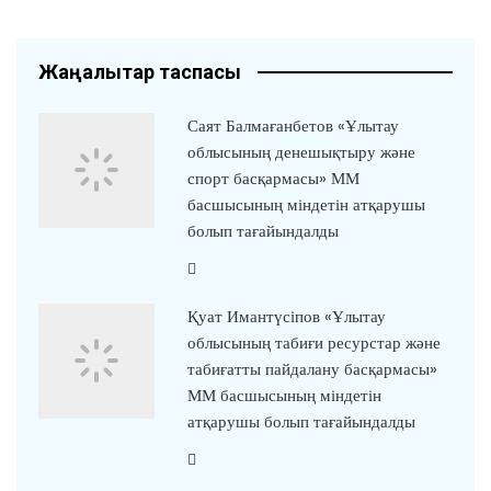
Жаңалықтар таспасы
Саят Балмағанбетов «Ұлытау
облысының денешықтыру және
спорт басқармасы» ММ
басшысының міндетін атқарушы
болып тағайындалды
Қуат Имантүсіпов «Ұлытау
облысының табиғи ресурстар және
табиғатты пайдалану басқармасы»
ММ басшысының міндетін
атқарушы болып тағайындалды