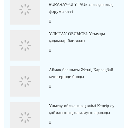
BURABAY-ULYTAU» халықаралық
форумы өтті
ҰЛЫТАУ ОБЛЫСЫ: Ұтымды
қадамдар басталды
Аймақ басшысы Жезді, Қарсақбай
кенттерінде болды
Ұлытау облысының әкімі Кеңгір су
қоймасының жағалауын аралады