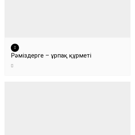
Рәміздерге – ұрпақ құрметі