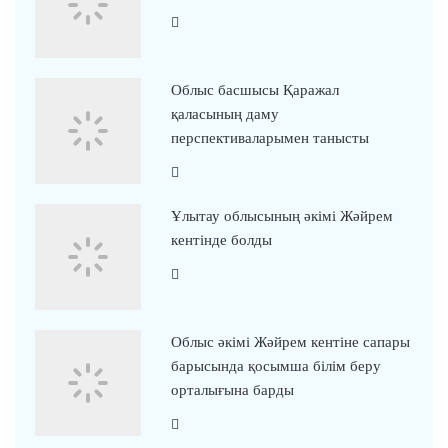
Облыс басшысы Қаражал
қаласының даму
перспективаларымен танысты
Ұлытау облысының әкімі Жәйрем
кентінде болды
Облыс әкімі Жәйрем кентіне сапары
барысында қосымша білім беру
орталығына барды