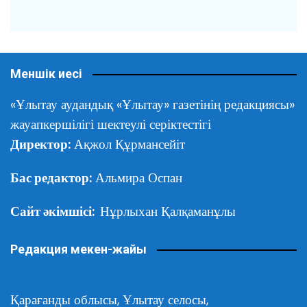
Меншік иесі
«Ұлытау аудандық «Ұлытау» газетінің редакциясы»
жауапкершілігі шектеулі серіктестігі
Директор:
Ақжол Құрмансейіт
Бас редактор:
Альмира Оспан
Сайт әкімшісі:
Нұрлыхан Қалқаманұлы
Редакция мекен-жайы
Қарағанды облысы,
Ұлытау селосы,