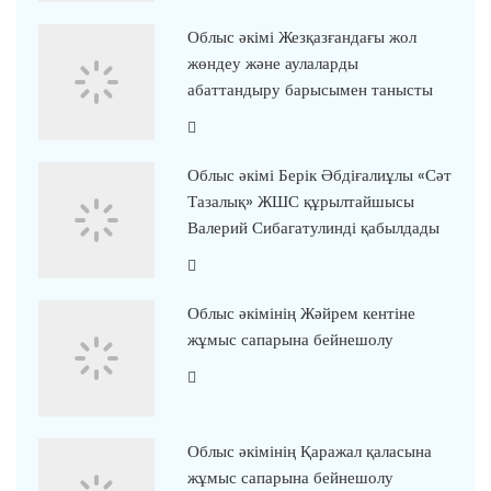
Облыс әкімі Жезқазғандағы жол
жөндеу және аулаларды
абаттандыру барысымен танысты
Облыс әкімі Берік Әбдіғалиұлы «Сәт
Тазалық» ЖШС құрылтайшысы
Валерий Сибагатулинді қабылдады
Облыс әкімінің Жәйрем кентіне
жұмыс сапарына бейнешолу
Облыс әкімінің Қаражал қаласына
жұмыс сапарына бейнешолу