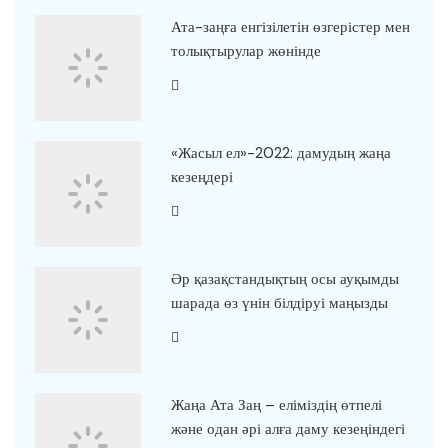
Ата-заңға енгізілетін өзгерістер мен
толықтырулар жөнінде
«Жасыл ел»-2022: дамудың жаңа
кезеңдері
Әр қазақстандықтың осы ауқымды
шарада өз үнін білдіруі маңызды
Жаңа Ата Заң – еліміздің өтпелі
және одан әрі алға даму кезеңіндегі