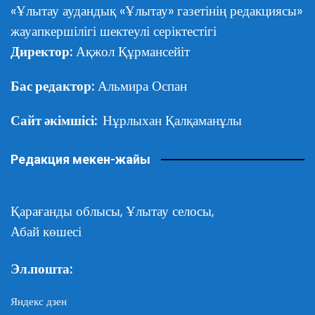
«Ұлытау аудандық «Ұлытау» газетінің редакциясы»
жауапкершілігі шектеулі серіктестігі
Директор:
Ақжол Құрмансейіт
Бас редактор:
Альмира Оспан
Сайт әкімшісі:
Нұрлыхан Қалқаманұлы
Редакция мекен-жайы
Қарағанды облысы,
Ұлытау селосы,
Абай көшесі
Эл.пошта:
Яндекс дзен