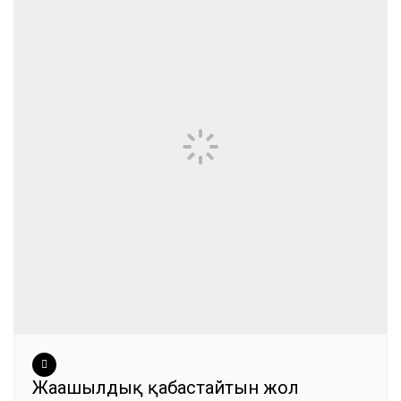
Жаңашылдық қабастайтын жол