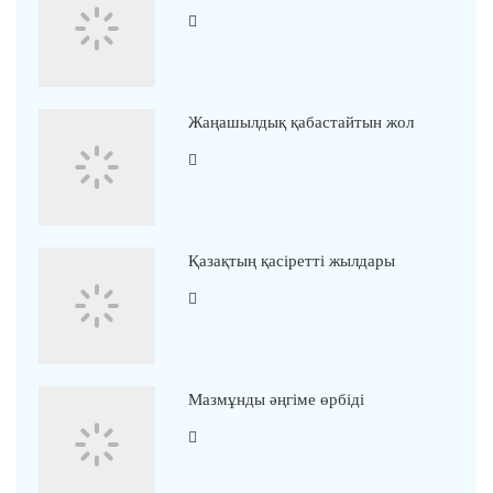
Жаңашылдық қабастайтын жол
Қазақтың қасіретті жылдары
Мазмұнды әңгіме өрбіді