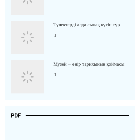
Түлектерді алда сынақ күтіп тұр
Музей – өңір тарихының қоймасы
PDF