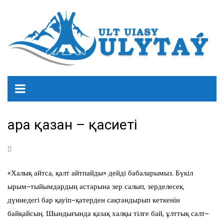
Қара қазан – қасиеті
«Халық айтса, қалт айтпайды» дейді бабаларымыз. Бүкіл
ырым-тыйымдардың астарына зер салып, зерделесек,
дүниедегі бар қауіп-қатерден сақтандырып кеткенін
байқайсың. Шындығында қазақ халқы тілге бай, ұлттық салт-