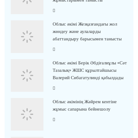
жұмыстарымен танысты
Облыс әкімі Жезқазғандағы жол
жөндеу және аулаларды
абаттандыру барысымен танысты
Облыс әкімі Берік Әбдіғалиұлы «Сәт
Тазалық» ЖШС құрылтайшысы
Валерий Сибагатулинді қабылдады
Облыс әкімінің Жәйрем кентіне
жұмыс сапарына бейнешолу