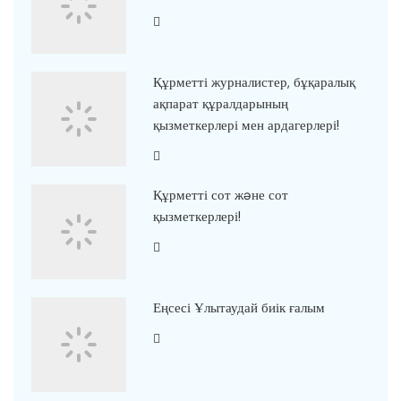
Құрметті журналистер, бұқаралық
ақпарат құралдарының
қызметкерлері мен ардагерлері!
Құрметті сот жəне сот
қызметкерлері!
Еңсесі Ұлытаудай биік ғалым