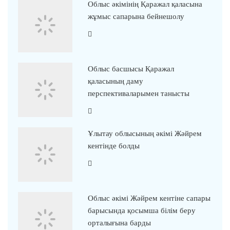
Облыс әкімінің Қаражал қаласына
жұмыс сапарына бейнешолу
Облыс басшысы Қаражал
қаласының даму
перспективаларымен танысты
Ұлытау облысының әкімі Жәйрем
кентінде болды
Облыс әкімі Жәйрем кентіне сапары
барысында қосымша білім беру
орталығына барды