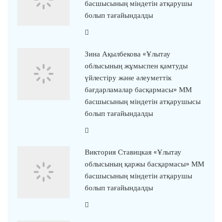
басшысының міндетін атқарушы
болып тағайындалды
Зина Ақылбекова «Ұлытау
облысының жұмыспен қамтуды
үйлестіру және әлеуметтік
бағдарламалар басқармасы» ММ
басшысының міндетін атқарушысы
болып тағайындалды
Виктория Ставицкая «Ұлытау
облысының қаржы басқармасы» ММ
басшысының міндетін атқарушы
болып тағайындалды