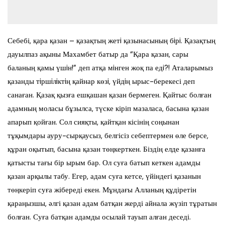
Себебі, қара қазан – қазақтың жетi қазынасының бiрi. Қазақтың
дауылпаз ақыны Махамбет батыр да “Қара қазан, сары
баланың қамы үшiн!” деп атқа мiнген жоқ па едi?! Аталарымыз
қазанды тiршiлiктiң қайнар көзi, үйдiң ырыс-берекесі деп
санаған. Қазақ қызға ешқашан қазан бермеген. Қайтыс болған
адамның моласы бұзылса, түске кіріп мазаласа, басына қазан
апарып қойған. Сол сияқты, қайтқан кісінің соңынан
тұқымдары ауру-сырқаусыз, белгісіз себептермен өле берсе,
құран оқытып, басына қазан төңкерткен. Біздің елде қазанға
қатысты тағы бір ырым бар. Ол суға батып кеткен адамды
қазан арқылы табу. Егер, адам суға кетсе, үйіндегі қазанын
төңкеріп суға жібереді екен. Мұндағы Алланың құдіретін
қараңызшы, әлгі қазан адам батқан жерді айнала жүзіп тұратын
болған. Суға батқан адамды осылай тауып алған деседі.