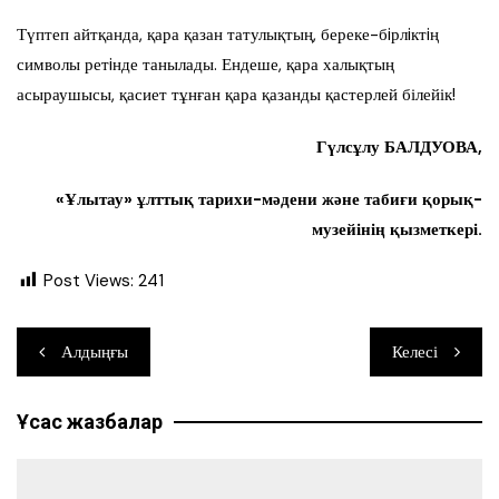
Түптеп айтқанда, қара қазан татулықтың, береке-бiрлiктiң
символы ретiнде танылады. Ендеше, қара халықтың
асыраушысы, қасиет тұнған қара қазанды қастерлей білейік!
Гүлсұлу БАЛДУОВА,
«Ұлытау» ұлттық тарихи-мәдени және табиғи қорық-
музейінің қызметкері.
Post Views:
241
Навигация
Алдыңғы
Келесі
по
Ұқсас жазбалар
записям