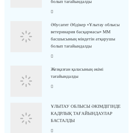
болып тағайындалды
Әбусағит Әбдікер «Ұлытау облысы
ветеринария басқармасы» ММ
басшысының міндетін атқарушы
болып тағайындалды
Жезқазған қаласының әкімі
тағайындалды
ҰЛЫТАУ ОБЛЫСЫ ӘКІМДІГІНДЕ
КАДРЛЫҚ ТАҒАЙЫНДАУЛАР
БАСТАЛДЫ