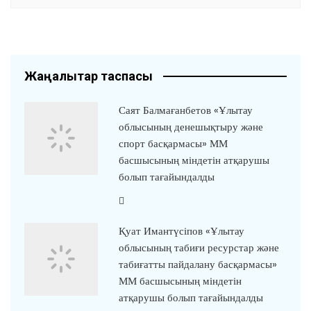
Жаңалықтар таспасы
Саят Балмағанбетов «Ұлытау
облысының денешықтыру және
спорт басқармасы» ММ
басшысының міндетін атқарушы
болып тағайындалды
Қуат Имантүсіпов «Ұлытау
облысының табиғи ресурстар және
табиғатты пайдалану басқармасы»
ММ басшысының міндетін
атқарушы болып тағайындалды