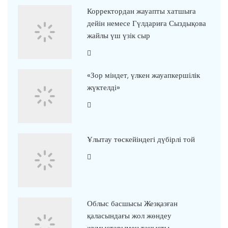
Корректордан жауапты хатшыға
дейін немесе Гүлдариға Сыздықова
жайлы үш үзік сыр
«Зор міндет, үлкен жауапкершілік
жүктелді»
Ұлытау төскейіндегі дүбірлі той
Облыс басшысы Жезқазған
қаласындағы жол жөндеу