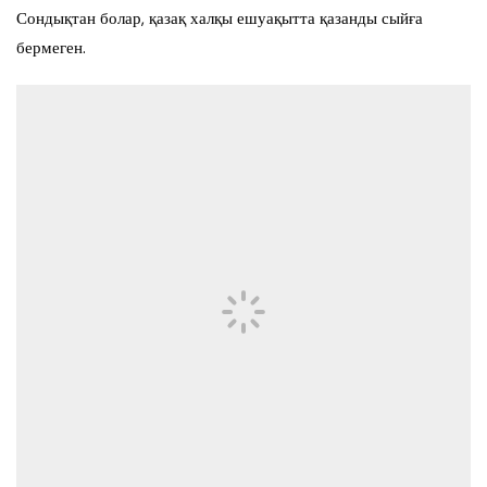
Сондықтан болар, қазақ халқы ешуақытта қазанды сыйға
бермеген.