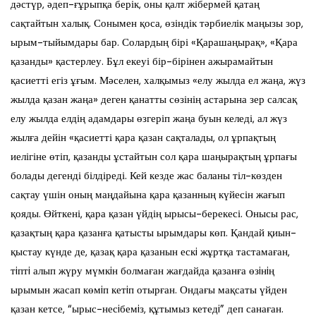
дәстүр, әдеп-ғұрыпқа берік, оны қалт жібермей қатаң
сақтайтын халық. Сонымен қоса, өзіндік тәрбиелік маңызы зор,
ырым-тыйымдары бар. Солардың бірі «Қарашаңырақ», «Қара
қазанды» қастерлеу. Бұл екеуі бір-бірінен ажырамайтын
қасиетті егіз ұғым. Мәселен, халқымыз «елу жылда ел жаңа, жүз
жылда қазан жаңа» деген қанатты сөзінің астарына зер салсақ
елу жылда елдің адамдары өзгеріп жаңа буын келеді, ал жүз
жылға дейін «қасиетті қара қазан сақталады, ол ұрпақтың
иелігіне өтіп, қазанды ұстайтын сол қара шаңырақтың ұрпағы
болады дегенді білдіреді. Кей кезде жас баланы тіл-көзден
сақтау үшін оның маңдайына қара қазанның күйесін жағып
қояды. Өйткені, қара қазан үйдің ырысы-берекесі. Онысы рас,
қазақтың қара қазанға қатысты ырымдары көп. Қандай қиын-
қыстау күнде де, қазақ қара қазанын ескi жұртқа тастамаған,
тiптi алып жүру мүмкiн болмаған жағдайда қазанға өзiнiң
ырымын жасап көмiп кетiп отырған. Ондағы мақсаты үйден
қазан кетсе, “ырыс-несiбемiз, құтымыз кетедi” деп санаған.