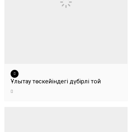
Ұлытау төскейіндегі дүбірлі той