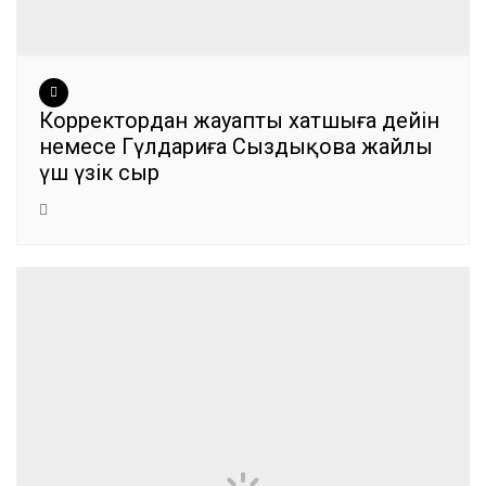
Корректордан жауапты хатшыға дейін
немесе Гүлдариға Сыздықова жайлы
үш үзік сыр