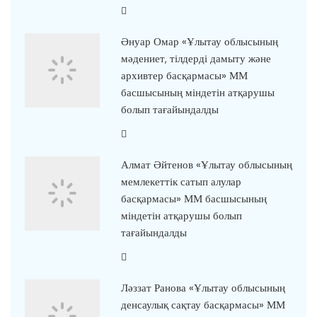
Әнуар Омар «Ұлытау облысының
мәдениет, тілдерді дамыту және
архивтер басқармасы» ММ
басшысының міндетін атқарушы
болып тағайындалды
Алмат Әйтенов «Ұлытау облысының
мемлекеттік сатып алулар
басқармасы» ММ басшысының
міндетін атқарушы болып
тағайындалды
Ләззат Ранова «Ұлытау облысының
денсаулық сақтау басқармасы» ММ