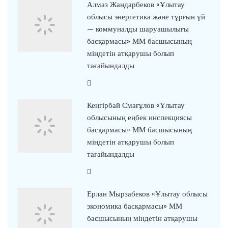
Алмаз Жандарбеков «Ұлытау
облысы энергетика және тұрғын үй
— коммуналды шаруашылығы
басқармасы» ММ басшысының
міндетін атқарушы болып
тағайындалды
Кеңгірбай Смағұлов «Ұлытау
облысының еңбек инспекциясы
басқармасы» ММ басшысының
міндетін атқарушы болып
тағайындалды
Ерлан Мырзабеков «Ұлытау облысы
экономика басқармасы» ММ
басшысының міндетін атқарушы