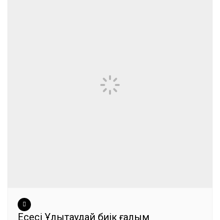
Еңсесі Ұлытаудай биік ғалым