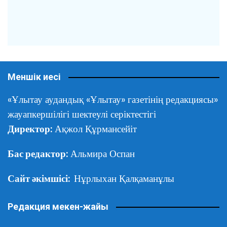
Меншік иесі
«Ұлытау аудандық «Ұлытау» газетінің редакциясы»
жауапкершілігі шектеулі серіктестігі
Директор:
Ақжол Құрмансейіт
Бас редактор:
Альмира Оспан
Сайт әкімшісі:
Нұрлыхан Қалқаманұлы
Редакция мекен-жайы