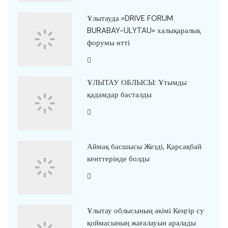
Ұлытауда «DRIVE FORUM
BURABAY-ULYTAU» халықаралық
форумы өтті
ҰЛЫТАУ ОБЛЫСЫ: Ұтымды
қадамдар басталды
Аймақ басшысы Жезді, Қарсақбай
кенттерінде болды
Ұлытау облысының әкімі Кеңгір су
қоймасының жағалауын аралады