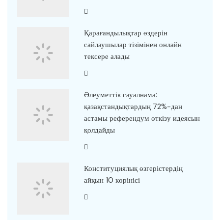
Қарағандылықтар өздерін
сайлаушылар тізімінен онлайн
тексере алады
Әлеуметтік сауалнама:
қазақстандықтардың 72%-дан
астамы референдум өткізу идеясын
қолдайды
Конституциялық өзгерістердің
айқын 10 көрінісі