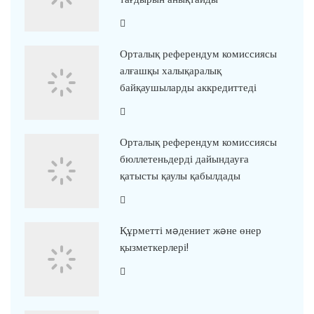
Орталық референдум комиссиясы
алғашқы халықаралық
байқаушыларды аккредиттеді
Орталық референдум комиссиясы
бюллетеньдерді дайындауға
қатысты қаулы қабылдады
Құрметті мəдениет жəне өнер
қызметкерлері!