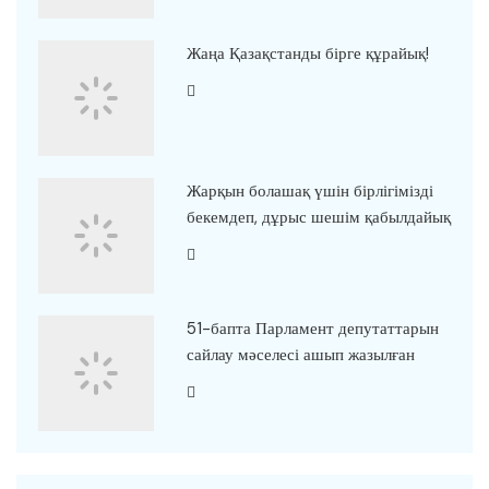
Жаңа Қазақстанды бірге құрайық!
Жарқын болашақ үшін бірлігімізді
бекемдеп, дұрыс шешім қабылдайық
51-бапта Парламент депутаттарын
сайлау мәселесі ашып жазылған