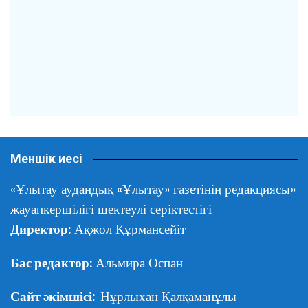
Меншік иесі
«Ұлытау аудандық «Ұлытау» газетінің редакциясы»
жауапкершілігі шектеулі серіктестігі
Директор:
Ақжол Құрмансейіт
Бас редактор:
Альмира Оспан
Сайт әкімшісі:
Нұрлыхан Қалқаманұлы
Редакция мекен-жайы
Қарағанды облысы,
Ұлытау селосы,
Абай көшесі