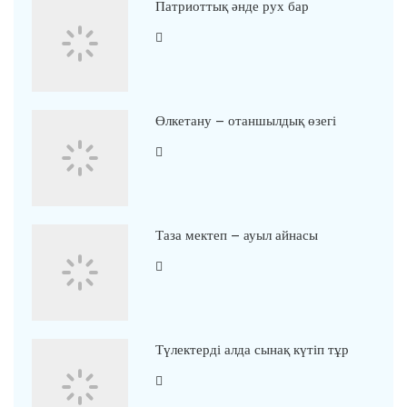
Патриоттық әнде рух бар
Өлкетану – отаншылдық өзегі
Таза мектеп – ауыл айнасы
Түлектерді алда сынақ күтіп тұр