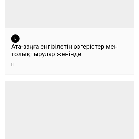
Ата-заңға енгізілетін өзгерістер мен
толықтырулар жөнінде