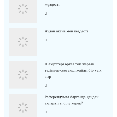
жүздесті
Аудан активімен кездесті
Шәкірттері әркез топ жарған
тәлімгер-жетекші жайлы бір үзік
сыр
Референдумға барғанда қандай
ақпаратты білу керек?