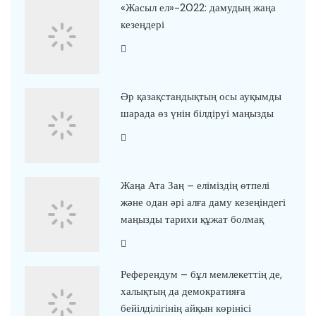
«Жасыл ел»-2022: дамудың жаңа
кезеңдері
Әр қазақстандықтың осы ауқымды
шарада өз үнін білдіруі маңызды
Жаңа Ата Заң – еліміздің өтпелі
және одан әрі алға даму кезеңіндегі
маңызды тарихи құжат болмақ
Референдум – бұл мемлекеттің де,
халықтың да демократияға
бейілділігінің айқын көрінісі