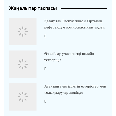
Жаңалықтар таспасы
Қазақстан Республикасы Орталық
референдум комиссиясының үндеуі
Өз сайлау учаскеңізді онлайн
тексеріңіз
Ата-заңға енгізілетін өзгерістер мен
толықтырулар жөнінде