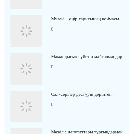
Музей – өңір тарихының қоймасы
Мамандығын сүйетін майталмандар
Сал-серілер дәстүрін дәріптеп…
Мәжіліс депутаттары тұрғындармен