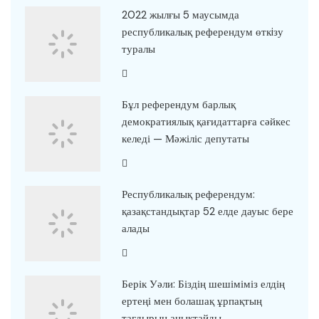
2022 жылғы 5 маусымда
республикалық референдум өткiзу
туралы
Бұл референдум барлық
демократиялық қағидаттарға сәйкес
келеді — Мәжіліс депутаты
Республикалық референдум:
қазақстандықтар 52 елде дауыс бере
алады
Берік Уәли: Біздің шешіміміз елдің
ертеңі мен болашақ ұрпақтың
тағдырын анықтайды