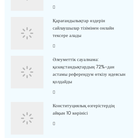
Қарағандылықтар өздерін
сайлаушылар тізімінен онлайн
тексере алады
Әлеуметтік сауалнама:
қазақстандықтардың 72%-дан
астамы референдум өткізу идеясын
қолдайды
Конституциялық өзгерістердің
айқын 10 көрінісі