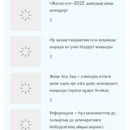
«Жасыл ел»-2022: дамудың жаңа
кезеңдері
Әр қазақстандықтың осы ауқымды
шарада өз үнін білдіруі маңызды
Жаңа Ата Заң – еліміздің өтпелі
және одан әрі алға даму кезеңіндегі
маңызды тарихи құжат болмақ
Референдум – бұл мемлекеттің де,
халықтың да демократияға
бейілділігінің айқын көрінісі