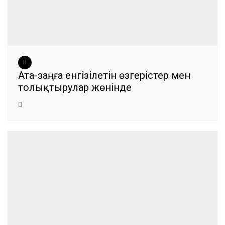
Ата-заңға енгізілетін өзгерістер мен
толықтырулар жөнінде