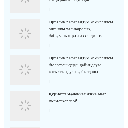
Орталық референдум комиссиясы
алғашқы халықаралық
байқаушыларды аккредиттеді
Орталық референдум комиссиясы
бюллетеньдерді дайындауға
қатысты қаулы қабылдады
Құрметті мəдениет жəне өнер
қызметкерлері!