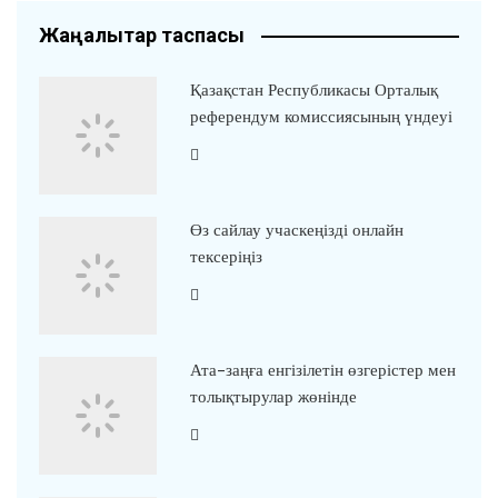
Жаңалықтар таспасы
Қазақстан Республикасы Орталық
референдум комиссиясының үндеуі
Өз сайлау учаскеңізді онлайн
тексеріңіз
Ата-заңға енгізілетін өзгерістер мен
толықтырулар жөнінде