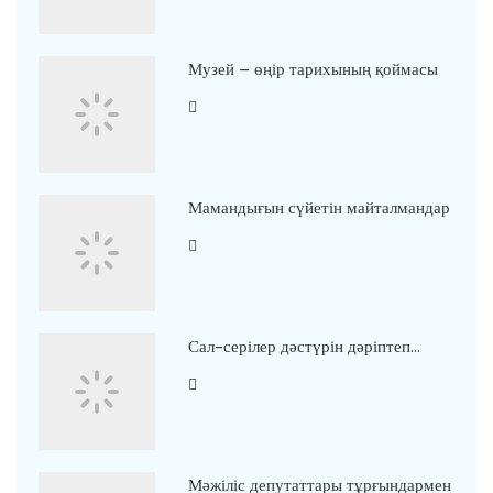
Музей – өңір тарихының қоймасы
Мамандығын сүйетін майталмандар
Сал-серілер дәстүрін дәріптеп…
Мәжіліс депутаттары тұрғындармен