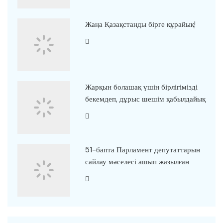
Жаңа Қазақстанды бірге құрайық!
Жарқын болашақ үшін бірлігімізді
бекемдеп, дұрыс шешім қабылдайық
51-бапта Парламент депутаттарын
сайлау мәселесі ашып жазылған