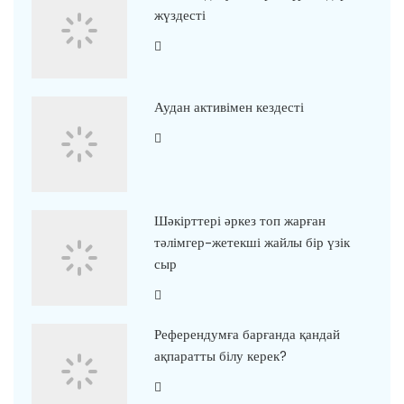
жүздесті
Аудан активімен кездесті
Шәкірттері әркез топ жарған
тәлімгер-жетекші жайлы бір үзік
сыр
Референдумға барғанда қандай
ақпаратты білу керек?