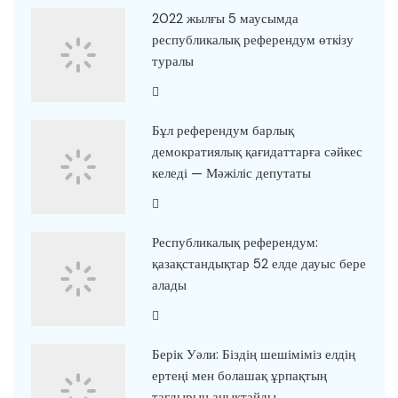
2022 жылғы 5 маусымда
республикалық референдум өткiзу
туралы
Бұл референдум барлық
демократиялық қағидаттарға сәйкес
келеді — Мәжіліс депутаты
Республикалық референдум:
қазақстандықтар 52 елде дауыс бере
алады
Берік Уәли: Біздің шешіміміз елдің
ертеңі мен болашақ ұрпақтың
тағдырын анықтайды