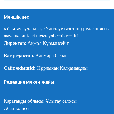
Меншік иесі
«Ұлытау аудандық «Ұлытау» газетінің редакциясы»
жауапкершілігі шектеулі серіктестігі
Директор:
Ақжол Құрмансейіт
Бас редактор:
Альмира Оспан
Сайт әкімшісі:
Нұрлыхан Қалқаманұлы
Редакция мекен-жайы
Қарағанды облысы,
Ұлытау селосы,
Абай көшесі