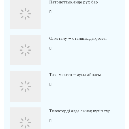
Патриоттық әнде рух бар
Өлкетану – отаншылдық өзегі
Таза мектеп – ауыл айнасы
Түлектерді алда сынақ күтіп тұр