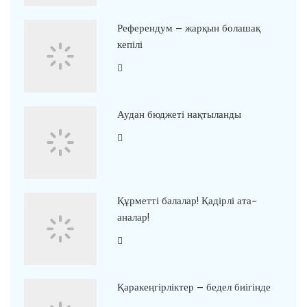
Референдум – жарқын болашақ
кепілі
Аудан бюджеті нақтыланды
Құрметті балалар! Қадірлі ата-
аналар!
Қаракеңгірліктер – бедел биігінде