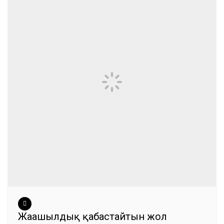
Жаңашылдық қабастайтын жол