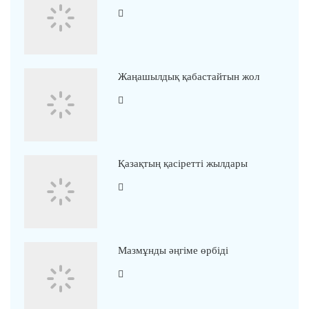
Жаңашылдық қабастайтын жол
Қазақтың қасіретті жылдары
Мазмұнды әңгіме өрбіді