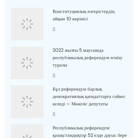
Конституциялық өзгерістердің
айқын 10 көрінісі
2022 жылғы 5 маусымда
республикалық референдум өткiзу
туралы
Бұл референдум барлық
демократиялық қағидаттарға сәйкес
келеді — Мәжіліс депутаты
Республикалық референдум:
қазақстандықтар 52 елде дауыс бере