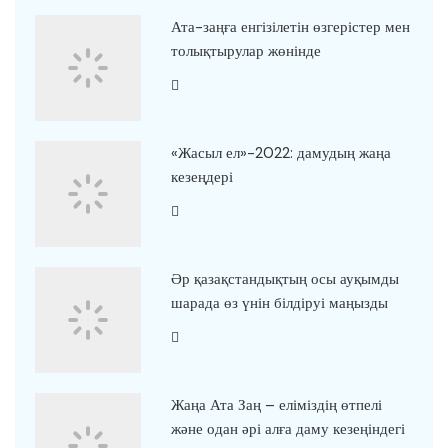
Ата-заңға енгізілетін өзгерістер мен
толықтырулар жөнінде
«Жасыл ел»-2022: дамудың жаңа
кезеңдері
Әр қазақстандықтың осы ауқымды
шарада өз үнін білдіруі маңызды
Жаңа Ата Заң – еліміздің өтпелі
және одан әрі алға даму кезеңіндегі