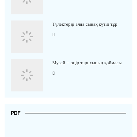
Түлектерді алда сынақ күтіп тұр
Музей – өңір тарихының қоймасы
PDF