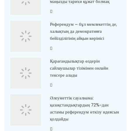
маңызды тарихи құжат болмақ
Референдум – бұл мемлекеттің де,
халықтың да демократияға
бейілділігінің айқын көрінісі
Қарағандылықтар өздерін
сайлаушылар тізімінен онлайн
тексере алады
Әлеуметтік сауалнама:
қазақстандықтардың 72%-дан
астамы референдум өткізу идеясын
қолдайды