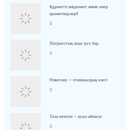
Құрметті мəдениет жəне өнер
қызметкерлері!
Патриоттық әнде рух бар
Өлкетану – отаншылдық өзегі
Таза мектеп – ауыл айнасы