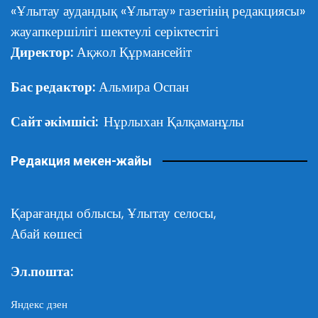
«Ұлытау аудандық «Ұлытау» газетінің редакциясы»
жауапкершілігі шектеулі серіктестігі
Директор:
Ақжол Құрмансейіт
Бас редактор:
Альмира Оспан
Сайт әкімшісі:
Нұрлыхан Қалқаманұлы
Редакция мекен-жайы
Қарағанды облысы,
Ұлытау селосы,
Абай көшесі
Эл.пошта:
Яндекс дзен