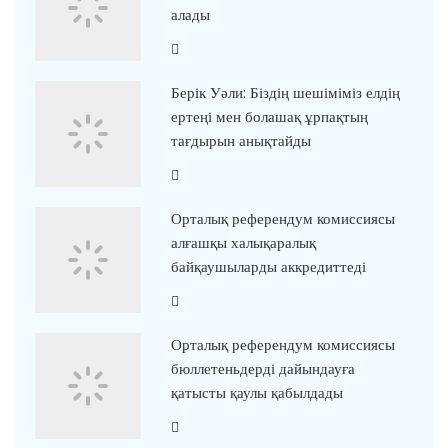
алады
Берік Уәли: Біздің шешіміміз елдің
ертеңі мен болашақ ұрпақтың
тағдырын анықтайды
Орталық референдум комиссиясы
алғашқы халықаралық
байқаушыларды аккредиттеді
Орталық референдум комиссиясы
бюллетеньдерді дайындауға
қатысты қаулы қабылдады