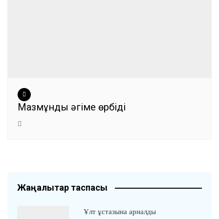
Мазмұнды әңгіме өрбіді
Жаңалықтар таспасы
Ұлт ұстазына арналды