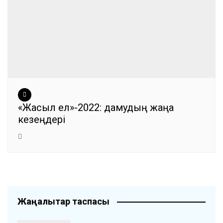
«Жасыл ел»-2022: дамудың жаңа
кезеңдері
Жаңалықтар таспасы