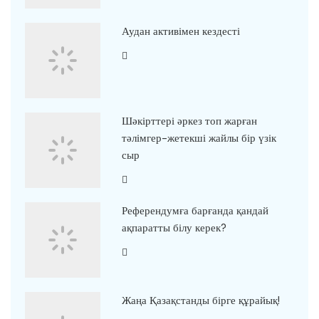
Аудан активімен кездесті
Шәкірттері әркез топ жарған
тәлімгер-жетекші жайлы бір үзік
сыр
Референдумға барғанда қандай
ақпаратты білу керек?
Жаңа Қазақстанды бірге құрайық!