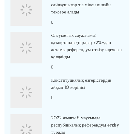
сайлаушылар тізімінен онлайн
тексере алады
Әлеуметтік сауалнама:
қазақстандықтардың 72%-дан
астамы референдум өткізу идеясын
қолдайды
Конституциялық өзгерістердің
айқын 10 көрінісі
2022 жылғы 5 маусымда
республикалық референдум өткiзу
туралы