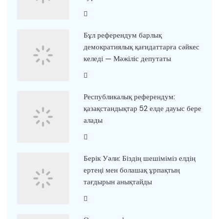
Бұл референдум барлық
демократиялық қағидаттарға сәйкес
келеді — Мәжіліс депутаты
Республикалық референдум:
қазақстандықтар 52 елде дауыс бере
алады
Берік Уәли: Біздің шешіміміз елдің
ертеңі мен болашақ ұрпақтың
тағдырын анықтайды