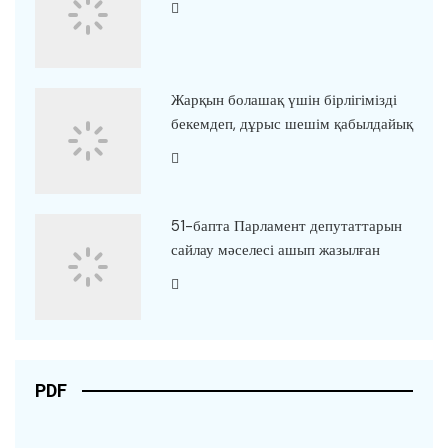
Жарқын болашақ үшін бірлігімізді
бекемдеп, дұрыс шешім қабылдайық
51-бапта Парламент депутаттарын
сайлау мәселесі ашып жазылған
PDF