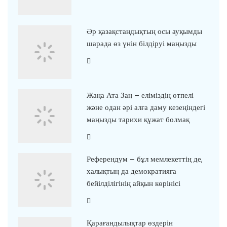
Әр қазақстандықтың осы ауқымды
шарада өз үнін білдіруі маңызды
Жаңа Ата Заң – еліміздің өтпелі
және одан әрі алға даму кезеңіндегі
маңызды тарихи құжат болмақ
Референдум – бұл мемлекеттің де,
халықтың да демократияға
бейілділігінің айқын көрінісі
Қарағандылықтар өздерін