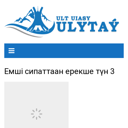
Емші сипаттаған ерекше түн 3