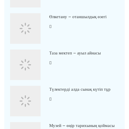
Өлкетану – отаншылдық өзегі
Таза мектеп – ауыл айнасы
Түлектерді алда сынақ күтіп тұр
Музей – өңір тарихының қоймасы