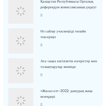
Қазақстан Республикасы Орталық
референдум комиссиясының үндеуі
Өз сайлау учаскеңізді онлайн
тексеріңіз
Ата-заңға енгізілетін өзгерістер мен
толықтырулар жөнінде
«Жасыл ел»-2022: дамудың жаңа
кезеңдері