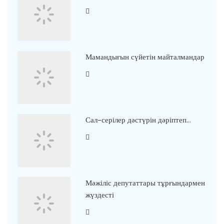
Мамандығын сүйетін майталмандар
Сал-серілер дәстүрін дәріптеп…
Мәжіліс депутаттары тұрғындармен
жүздесті