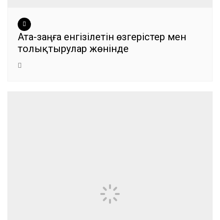
Ата-заңға енгізілетін өзгерістер мен
толықтырулар жөнінде