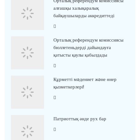
Орталық референдум комиссиясы
алғашқы халықаралық
байқаушыларды аккредиттеді
Орталық референдум комиссиясы
бюллетеньдерді дайындауға
қатысты қаулы қабылдады
Құрметті мəдениет жəне өнер
қызметкерлері!
Патриоттық әнде рух бар