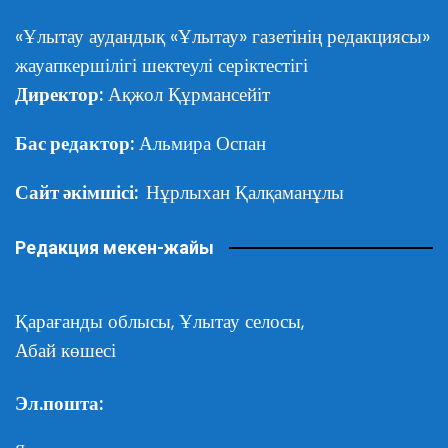
«Ұлытау аудандық «Ұлытау» газетінің редакциясы»
жауапкершілігі шектеулі серіктестігі
Директор:
Ақжол Құрмансейіт
Бас редактор:
Альмира Оспан
Сайт әкімшісі:
Нұрлыхан Қалқаманұлы
Редакция мекен-жайы
Қарағанды облысы,
Ұлытау селосы,
Абай көшесі
Эл.пошта: