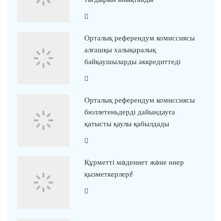
Орталық референдум комиссиясы
алғашқы халықаралық
байқаушыларды аккредиттеді
Орталық референдум комиссиясы
бюллетеньдерді дайындауға
қатысты қаулы қабылдады
Құрметті мəдениет жəне өнер
қызметкерлері!