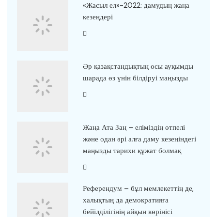
«Жасыл ел»-2022: дамудың жаңа
кезеңдері
Әр қазақстандықтың осы ауқымды
шарада өз үнін білдіруі маңызды
Жаңа Ата Заң – еліміздің өтпелі
және одан әрі алға даму кезеңіндегі
маңызды тарихи құжат болмақ
Референдум – бұл мемлекеттің де,
халықтың да демократияға
бейілділігінің айқын көрінісі