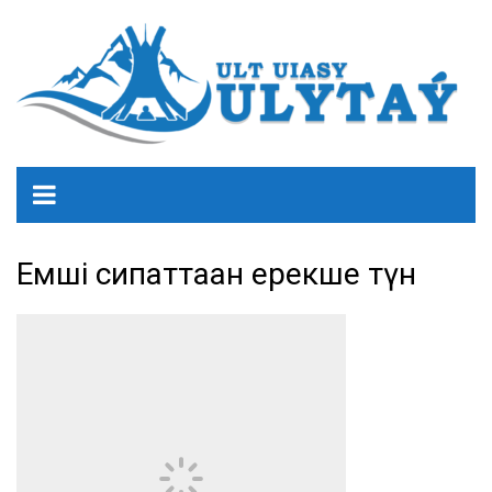
Емші сипаттаған ерекше түн