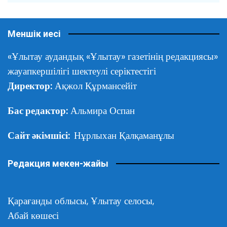
Меншік иесі
«Ұлытау аудандық «Ұлытау» газетінің редакциясы»
жауапкершілігі шектеулі серіктестігі
Директор:
Ақжол Құрмансейіт
Бас редактор:
Альмира Оспан
Сайт әкімшісі:
Нұрлыхан Қалқаманұлы
Редакция мекен-жайы
Қарағанды облысы,
Ұлытау селосы,
Абай көшесі