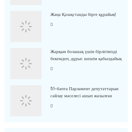
Жаңа Қазақстанды бірге құрайық!
Жарқын болашақ үшін бірлігімізді
бекемдеп, дұрыс шешім қабылдайық
51-бапта Парламент депутаттарын
сайлау мәселесі ашып жазылған