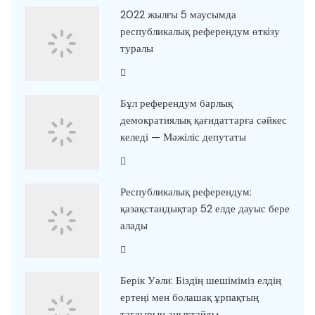
2022 жылғы 5 маусымда
республикалық референдум өткiзу
туралы
Бұл референдум барлық
демократиялық қағидаттарға сәйкес
келеді — Мәжіліс депутаты
Республикалық референдум:
қазақстандықтар 52 елде дауыс бере
алады
Берік Уәли: Біздің шешіміміз елдің
ертеңі мен болашақ ұрпақтың
тағдырын анықтайды