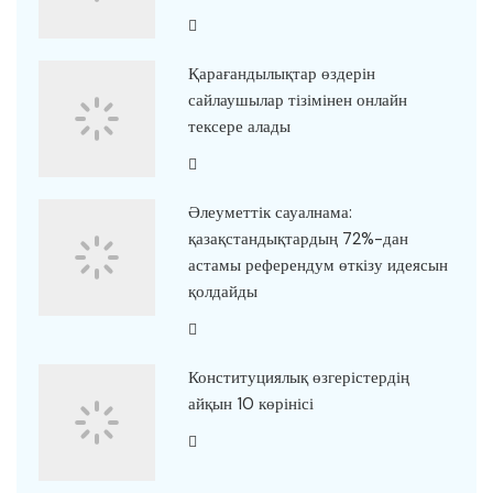
Қарағандылықтар өздерін
сайлаушылар тізімінен онлайн
тексере алады
Әлеуметтік сауалнама:
қазақстандықтардың 72%-дан
астамы референдум өткізу идеясын
қолдайды
Конституциялық өзгерістердің
айқын 10 көрінісі