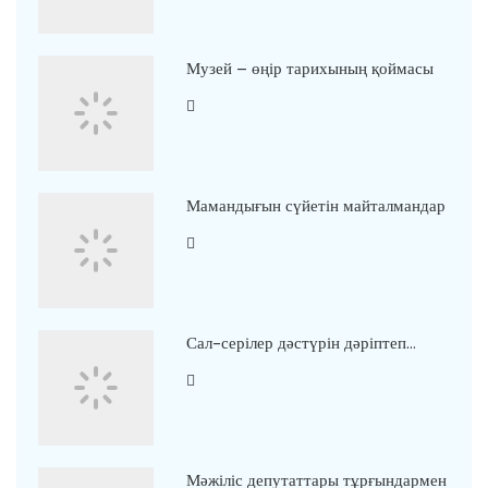
Музей – өңір тарихының қоймасы
Мамандығын сүйетін майталмандар
Сал-серілер дәстүрін дәріптеп…
Мәжіліс депутаттары тұрғындармен