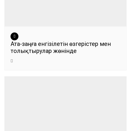
Ата-заңға енгізілетін өзгерістер мен
толықтырулар жөнінде