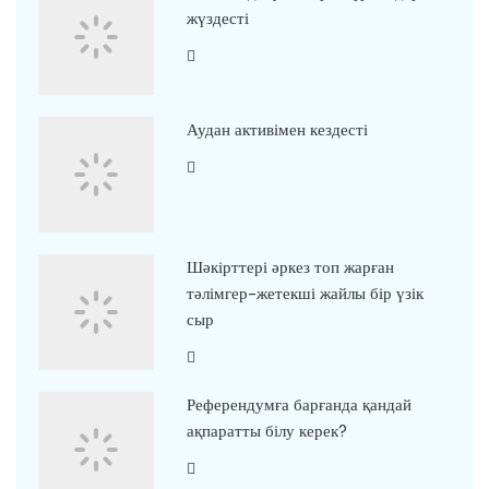
жүздесті
Аудан активімен кездесті
Шәкірттері әркез топ жарған
тәлімгер-жетекші жайлы бір үзік
сыр
Референдумға барғанда қандай
ақпаратты білу керек?