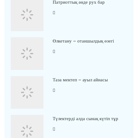
Патриоттық әнде рух бар
Өлкетану – отаншылдық өзегі
Таза мектеп – ауыл айнасы
Түлектерді алда сынақ күтіп тұр