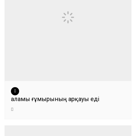
Қаламы ғұмырының арқауы еді