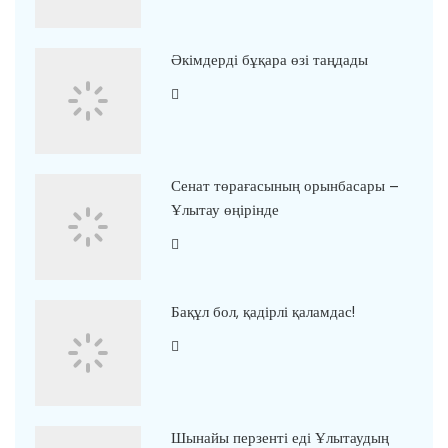
Әкімдерді бұқара өзі таңдады
Сенат төрағасының орынбасары –
Ұлытау өңірінде
Бақұл бол, қадірлі қаламдас!
Шынайы перзенті еді Ұлытаудың