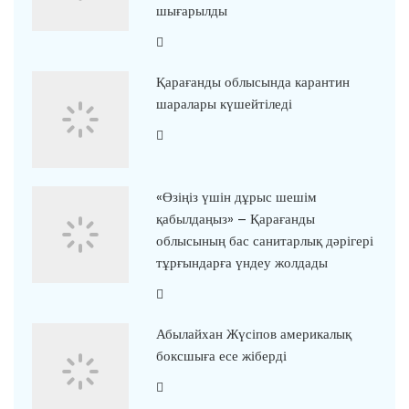
шығарылды
Қарағанды облысында карантин
шаралары күшейтіледі
«Өзіңіз үшін дұрыс шешім
қабылдаңыз» – Қарағанды
облысының бас санитарлық дәрігері
тұрғындарға үндеу жолдады
Абылайхан Жүсіпов америкалық
боксшыға есе жіберді