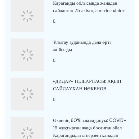
Қарағанды облысында жаңадан
сайланған 75 әкім қызметіне кірісті
Ұлытау ауданында дала өрті
жойылды
«ДИДАР» ТЕЛЕАРНАСЫ: АҚЫН
САЙЛАУХАН НӘКЕНОВ
Өкпенің 60% зақымдануы: COVID-
19 жұқтырған жаңа босанған әйел
Қарағандыдағы перзентханадан