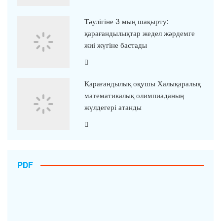
Тәулігіне 3 мың шақырту:
қарағандылықтар жедел жәрдемге
жиі жүгіне бастады
Қарағандылық оқушы Халықаралық
математикалық олимпиаданың
жүлдегері атанды
PDF