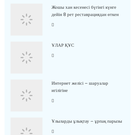
Жошы хан кесенесі бүгінгі күнге
дейін 8 рет реставрациядан өткен
ҰЛАР ҚҰС
Интернет желісі – шаруалар
игілігіне
Ұлыларды ұлықтау – ұрпақ парызы