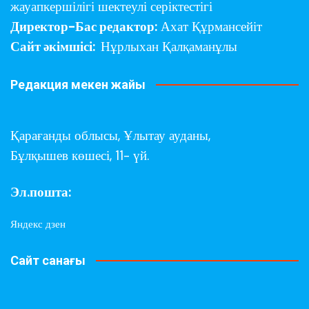
жауапкершілігі шектеулі серіктестігі
Директор-Бас редактор:
Ахат Құрмансейіт
Сайт әкімшісі:
Нұрлыхан Қалқаманұлы
Редакция мекен жайы
Қарағанды облысы,
Ұлытау ауданы,
Бұлқышев көшесі, 11- үй.
Эл.пошта:
Яндекс дзен
Сайт санағы