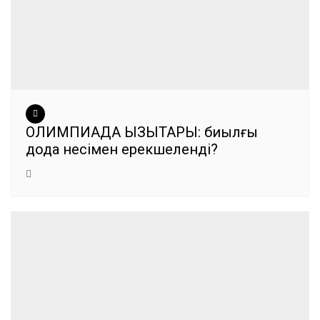
ОЛИМПИАДА ҚЫЗЫҚТАРЫ: биылғы
дода несімен ерекшеленді?