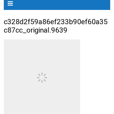
c328d2f59a86ef233b90ef60a35
c87cc_original.9639