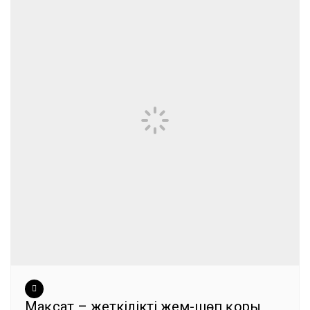
Мақсат – жеткілікті жем-шөп қоры