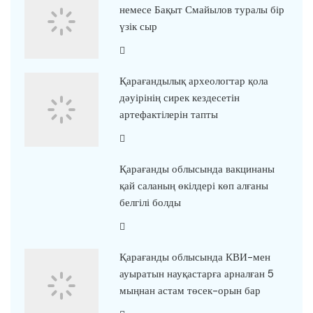
немесе Бақыт Смайылов туралы бір
үзік сыр
Қарағандылық археологтар қола
дәуірінің сирек кездесетін
артефактілерін тапты
Қарағанды облысында вакцинаны
қай саланың өкілдері көп алғаны
белгілі болды
Қарағанды облысында КВИ-мен
ауыратын науқастарға арналған 5
мыңнан астам төсек-орын бар