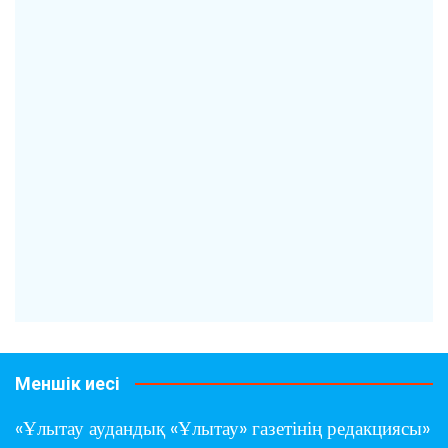
Меншік иесі
«Ұлытау аудандық «Ұлытау» газетінің редакциясы»