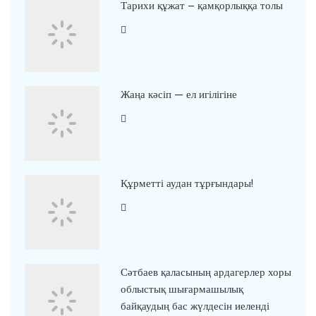
Тарихи құжат – қамқорлыққа толы
Жаңа кәсіп — ел игілігіне
Құрметті аудан тұрғындары!
Сәтбаев қаласының ардагерлер хоры
облыстық шығармашылық
байқаудың бас жүлдесін иеленді