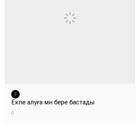
Екпе алуға мән бере бастады