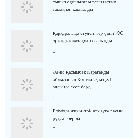
сынып оқушылары тегін ыстық
тамақпен қамтылды
Қарқаралыда студенттер үшін 100
орындық жатақхана салынды
Жеңіс Қасымбек Қарағанды
облысының Қоғамдық кеңесі
алдында есеп берді
Елімізде жиын-той өткізуге ресми
рұқсат берілді