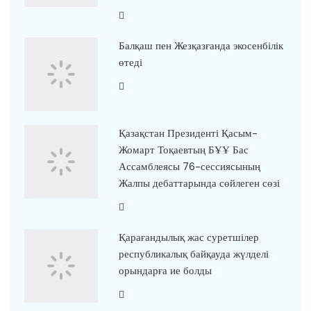
Балқаш пен Жезқазғанда экосенбілік
өтеді
Қазақстан Президенті Қасым-
Жомарт Тоқаевтың БҰҰ Бас
Ассамблеясы 76-сессиясының
Жалпы дебаттарында сөйлеген сөзі
Қарағандылық жас суретшілер
республикалық байқауда жүлделі
орындарға ие болды