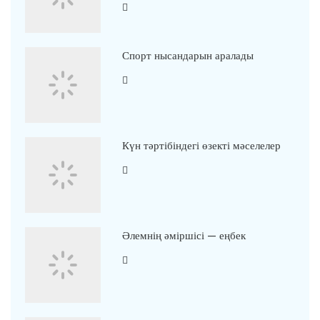
Спорт нысандарын аралады
Күн тәртібіндегі өзекті мәселелер
Әлемнің әміршісі — еңбек