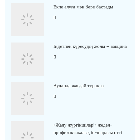
Екпе алуға мән бере бастады
Індетпен күресудің жолы – вакцина
Ауданда жағдай тұрақты
«Жаяу жүргіншілер!» жедел-
профилактикалық іс-шарасы өтті