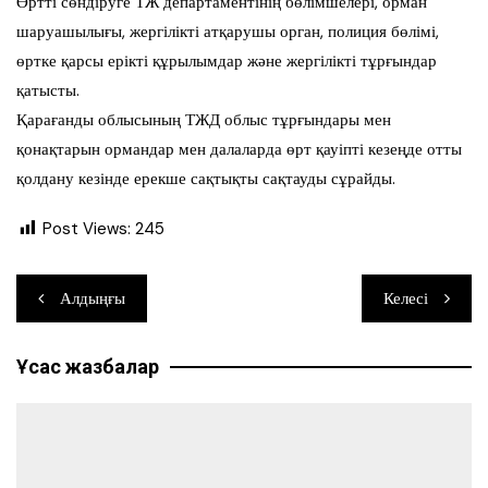
Өртті сөндіруге ТЖ департаментінің бөлімшелері, орман
шаруашылығы, жергілікті атқарушы орган, полиция бөлімі,
өртке қарсы ерікті құрылымдар және жергілікті тұрғындар
қатысты.
Қарағанды облысының ТЖД облыс тұрғындары мен
қонақтарын ормандар мен далаларда өрт қауіпті кезеңде отты
қолдану кезінде ерекше сақтықты сақтауды сұрайды.
Post Views:
245
Навигация
Алдыңғы
Келесі
по
Ұқсас жазбалар
записям