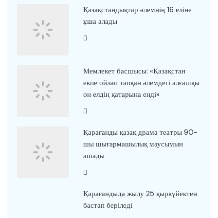
Қазақстандықтар әлемнің 16 еліне
ұша алады
Мемлекет басшысы: «Қазақстан
екпе ойлап тапқан әлемдегі алғашқы
он елдің қатарына енді»
Қарағанды қазақ драма театры 90-
шы шығармашылық маусымын
ашады
Қарағандыда жылу 25 қыркүйектен
бастап беріледі