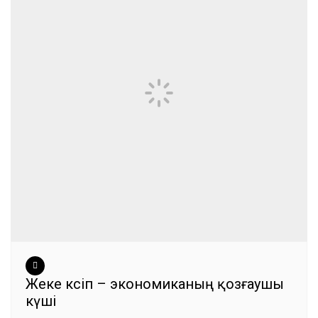
Жеке кәсіп – экономиканың қозғаушы
күші