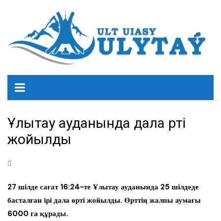
Ұлытау ауданында дала өрті
жойылды
27 шілде сағат 16:24-те Ұлытау ауданында 25 шілдеде
басталған ірі дала өрті жойылды. Өрттің жалпы аумағы
6000 га құрады.