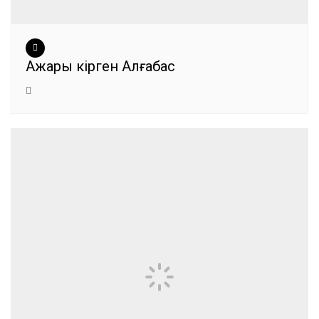
Ажары кірген Алғабас