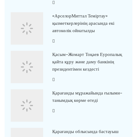
«АрселорМиттал Теміртау»
қызметкерлерінің арасында екі
автокөлік ойнатылды
Қасым-Жомарт Тоқаев Еуропалық
қайта құру және даму банкінің
президентімен кездесті
Қарағанды мұражайында ғылыми-
танымдық көрме өтеді
Қарағанды облысында бастауыш