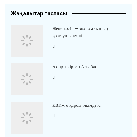
Жаңалықтар таспасы
Жеке кәсіп – экономиканың
қозғаушы күші
Ажары кірген Алғабас
КВИ-ге қарсы ілкімді іс