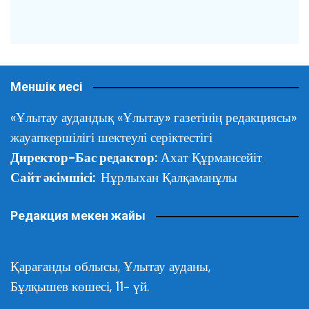
Меншік иесі
«Ұлытау аудандық «Ұлытау» газетінің редакциясы»
жауапкершілігі шектеулі серіктестігі
Директор-Бас редактор:
Ахат Құрмансейіт
Сайт әкімшісі:
Нұрлыхан Қалқаманұлы
Редакция мекен жайы
Қарағанды облысы,
Ұлытау ауданы,
Бұлқышев көшесі, 11- үй.