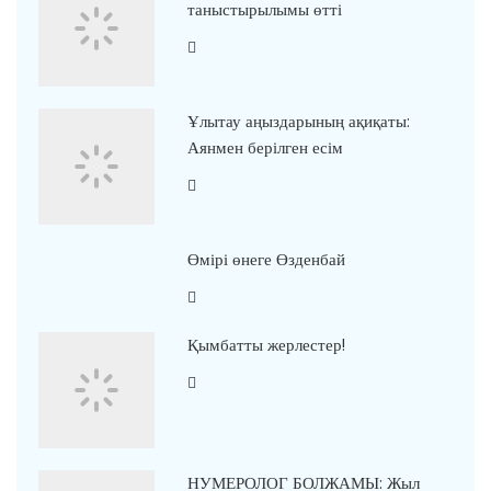
таныстырылымы өтті
Ұлытау аңыздарының ақиқаты:
Аянмен берілген есім
Өмірі өнеге Өзденбай
Қымбатты жерлестер!
НУМЕРОЛОГ БОЛЖАМЫ: Жыл