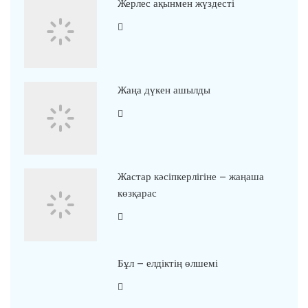
Жерлес ақынмен жүздесті
Жаңа дүкен ашылды
Жастар кәсіпкерлігіне – жаңаша
көзқарас
Бұл – елдіктің өлшемі