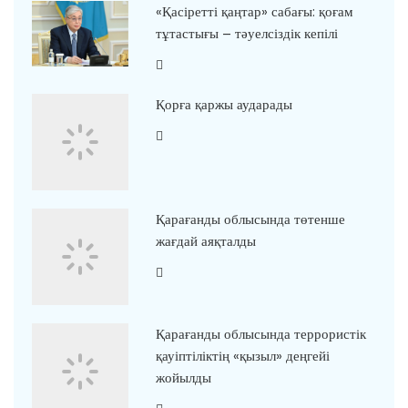
«Қасіретті қаңтар» сабағы: қоғам
тұтастығы – тәуелсіздік кепілі
Қорға қаржы аударады
Қарағанды облысында төтенше
жағдай аяқталды
Қарағанды облысында террористік
қауіптіліктің «қызыл» деңгейі
жойылды