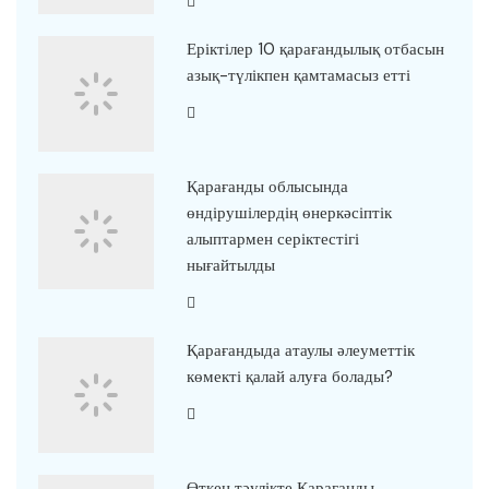
Еріктілер 10 қарағандылық отбасын
азық-түлікпен қамтамасыз етті
Қарағанды облысында
өндірушілердің өнеркәсіптік
алыптармен серіктестігі
нығайтылды
Қарағандыда атаулы әлеуметтік
көмекті қалай алуға болады?
Өткен тәулікте Қарағанды