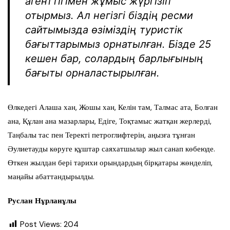
агенттігімен жұмыс жүргізіп
отырмыз. Ал негізгі біздің ресми
сайтымызда өзіміздің туристік
бағыттарымыз орнатылған. Бізде 25
кешен бар, солардың барлығының
бағыты орналастырылған.
Өлкедегі Алаша хан, Жошы хан, Келін там, Талмас ата, Болған
ана, Құлан ана мазарлары, Едіге, Тоқтамыс жатқан жерлерді,
Таңбалы тас пен Теректі петроглифтерін, аңызға тұнған
Әулиетауды көруге құштар саяхатшылар жыл санап көбеюде.
Өткен жылдан бері тарихи орындардың бірқатары жөнделіп,
маңайы абаттандырылды.
Руслан Нұрланұлы
Post Views:
204