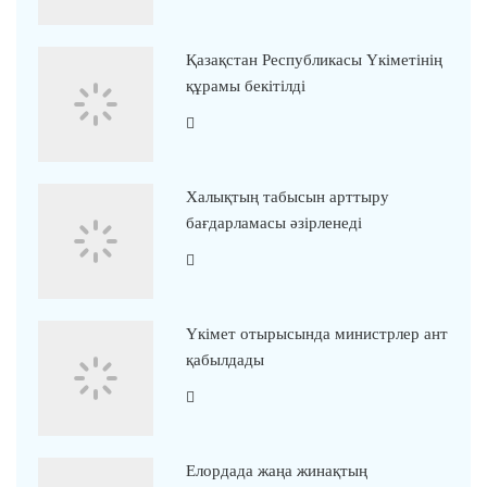
Қазақстан Республикасы Үкіметінің
құрамы бекітілді
Халықтың табысын арттыру
бағдарламасы әзірленеді
Үкімет отырысында министрлер ант
қабылдады
Елордада жаңа жинақтың