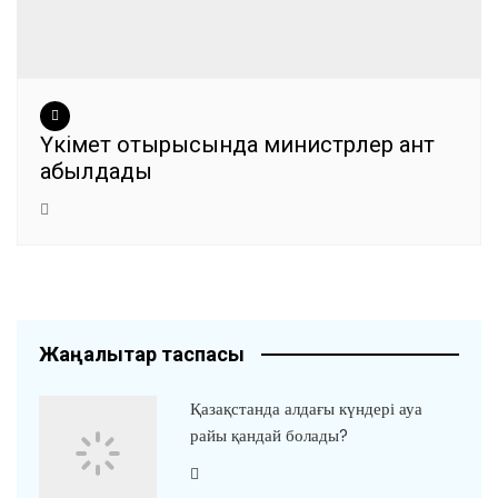
Үкімет отырысында министрлер ант
қабылдады
Жаңалықтар таспасы
Қазақстанда алдағы күндері ауа
райы қандай болады?