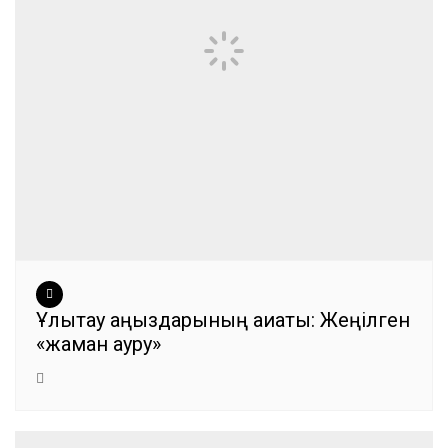
Ұлытау аңыздарының ақиқаты: Жеңілген
«жаман ауру»