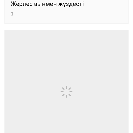
Жерлес ақынмен жүздесті