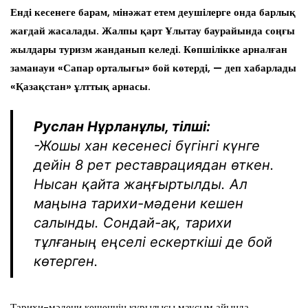
Енді кесенеге барам, мінәжат етем деушілерге онда барлық
жағдай жасалады. Жалпы қарт Ұлытау баурайында соңғы
жылдары туризм жанданып келеді. Көпшілікке арналған
заманауи «Сапар орталығы» бой көтерді, — деп хабарлады
«Қазақстан» ұлттық арнасы.
Руслан Нұрланұлы, тілші:
-Жошы хан кесенесі бүгінгі күнге
дейін 8 рет реставрациядан өткен.
Нысан қайта жаңғыртылды. Ал
маңына тарихи-мәдени кешен
салынды. Сондай-ақ, тарихи
тұлғаның еңселі ескерткіші де бой
көтерген.
Тарихи-мәдени кешеннің құрылысы маусым айында