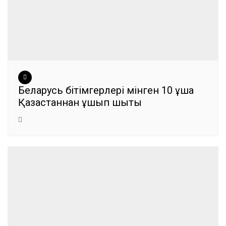
Беларусь бітімгерлері мінген 10 ұшақ
Қазақстаннан ұшып шықты