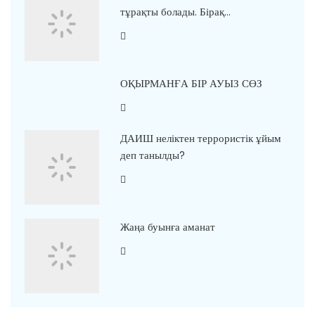
тұрақты болады. Бірақ…
ОҚЫРМАНҒА БІР АУЫЗ СӨЗ
ДАИШ неліктен террористік ұйым
деп танылды?
Жаңа буынға аманат