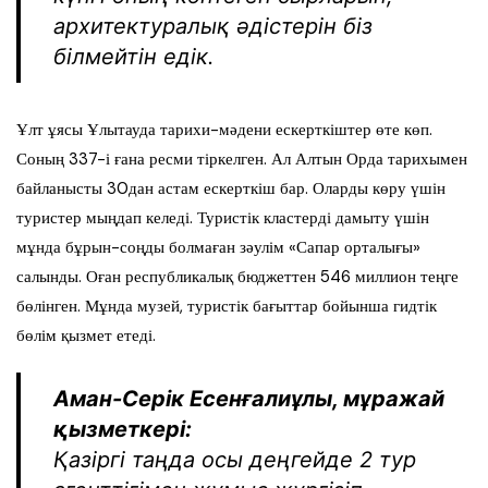
архитектуралық әдістерін біз
білмейтін едік.
Ұлт ұясы Ұлытауда тарихи-мәдени ескерткіштер өте көп.
Соның 337-і ғана ресми тіркелген. Ал Алтын Орда тарихымен
байланысты 30дан астам ескерткіш бар. Оларды көру үшін
туристер мыңдап келеді. Туристік кластерді дамыту үшін
мұнда бұрын-соңды болмаған зәулім «Сапар орталығы»
салынды. Оған республикалық бюджеттен 546 миллион теңге
бөлінген. Мұнда музей, туристік бағыттар бойынша гидтік
бөлім қызмет етеді.
Аман-Серік Есенғалиұлы, мұражай
қызметкері:
Қазіргі таңда осы деңгейде 2 тур