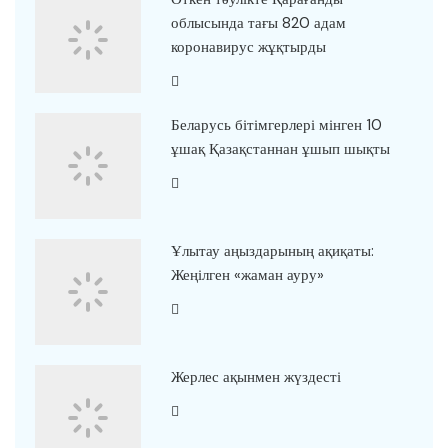
облысында тағы 820 адам
коронавирус жұқтырды
Беларусь бітімгерлері мінген 10
ұшақ Қазақстаннан ұшып шықты
Ұлытау аңыздарының ақиқаты:
Жеңілген «жаман ауру»
Жерлес ақынмен жүздесті