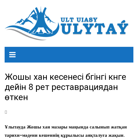
Жошы хан кесенесі бүгінгі күнге
дейін 8 рет реставрациядан
өткен
Ұлытауда Жошы хан мазары маңында салынып жатқан
тарихи-мәдени кешеннің құрылысы аяқталуға жақын.