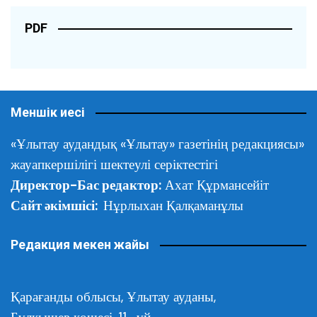
PDF
Меншік иесі
«Ұлытау аудандық «Ұлытау» газетінің редакциясы»
жауапкершілігі шектеулі серіктестігі
Директор-Бас редактор:
Ахат Құрмансейіт
Сайт әкімшісі:
Нұрлыхан Қалқаманұлы
Редакция мекен жайы
Қарағанды облысы,
Ұлытау ауданы,