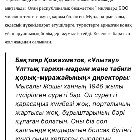
аяқталады. Оған республикалық бюджеттен 1 миллиард 900
миллион теңгеге жуық қаржы бөлінген. Мұнда көрме залы,
кәдесый дүкені,зиярат етушілерге, туристерге арналған қонақ
үй, шаруашылық бөлімдері жұмыс істейді. Кесенеге баратын
жол жаңадан салынған.
Бақтияр Қожахметов, «Ұлытау»
Ұлттық тарихи-мәдени және табиғи
қорық-мұражайының» директоры:
Мысалы Жошы ханның 1946 жылы
түсірілген суреті бар. Ол суретті
қарасаңыз күмбезі жоқ, порталының
жартысы жоқ, бұрыштарының бәрі
құлаған болатын. Оны біз сол
қалпында қалдыратын болсақ бүгінгі
күнгі оның көптеген сырларын,