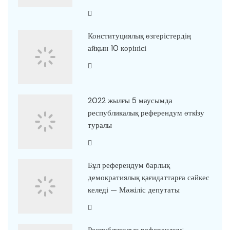
Конституциялық өзгерістердің
айқын 10 көрінісі
2022 жылғы 5 маусымда
республикалық референдум өткiзу
туралы
Бұл референдум барлық
демократиялық қағидаттарға сәйкес
келеді — Мәжіліс депутаты
Республикалық референдум: