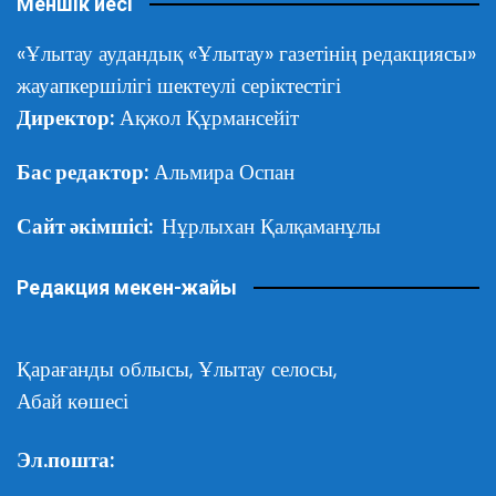
Меншік иесі
«Ұлытау аудандық «Ұлытау» газетінің редакциясы»
жауапкершілігі шектеулі серіктестігі
Директор:
Ақжол Құрмансейіт
Бас редактор:
Альмира Оспан
Сайт әкімшісі:
Нұрлыхан Қалқаманұлы
Редакция мекен-жайы
Қарағанды облысы,
Ұлытау селосы,
Абай көшесі
Эл.пошта: