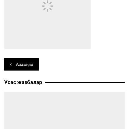
Навигация
Алдыңғы
по
Ұқсас жазбалар
записям