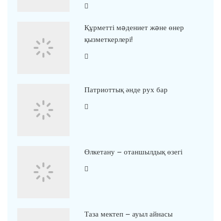
Құрметті мəдениет жəне өнер
қызметкерлері!
Патриоттық әнде рух бар
Өлкетану – отаншылдық өзегі
Таза мектеп – ауыл айнасы