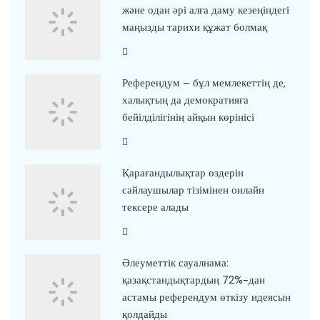
және одан әрі алға даму кезеңіндегі
маңызды тарихи құжат болмақ
Референдум – бұл мемлекеттің де,
халықтың да демократияға
бейілділігінің айқын көрінісі
Қарағандылықтар өздерін
сайлаушылар тізімінен онлайн
тексере алады
Әлеуметтік сауалнама:
қазақстандықтардың 72%-дан
астамы референдум өткізу идеясын
қолдайды