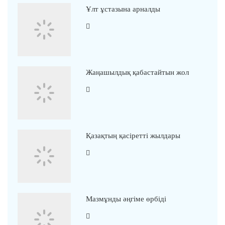
Ұлт ұстазына арналды
Жаңашылдық қабастайтын жол
Қазақтың қасіретті жылдары
Мазмұнды әңгіме өрбіді