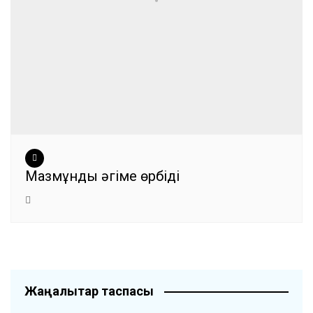
Мазмұнды әңгіме өрбіді
Жаңалықтар таспасы