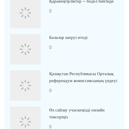
Қаракеңгірліктер – бедел биігінде
Балалар шеруі өтеді
Қазақстан Республикасы Орталық
референдум комиссиясының үндеуі
Өз сайлау учаскеңізді онлайн
тексеріңіз