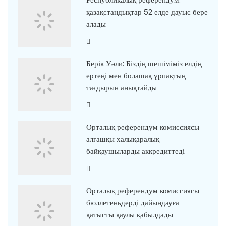
қазақстандықтар 52 елде дауыс бере
алады
Берік Уәли: Біздің шешіміміз елдің
ертеңі мен болашақ ұрпақтың
тағдырын анықтайды
Орталық референдум комиссиясы
алғашқы халықаралық
байқаушыларды аккредиттеді
Орталық референдум комиссиясы
бюллетеньдерді дайындауға
қатысты қаулы қабылдады