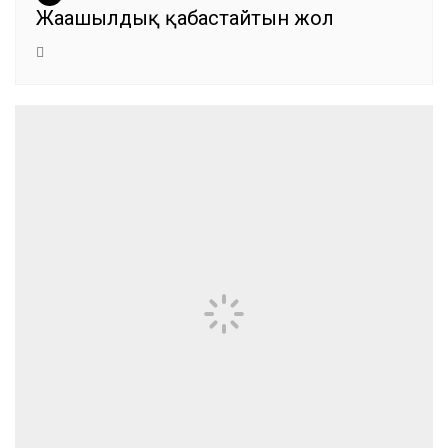
Жаңашылдық қабастайтын жол