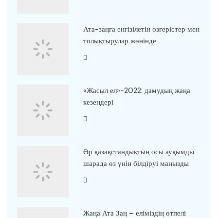
Ата-заңға енгізілетін өзгерістер мен
толықтырулар жөнінде
«Жасыл ел»-2022: дамудың жаңа
кезеңдері
Әр қазақстандықтың осы ауқымды
шарада өз үнін білдіруі маңызды
Жаңа Ата Заң – еліміздің өтпелі