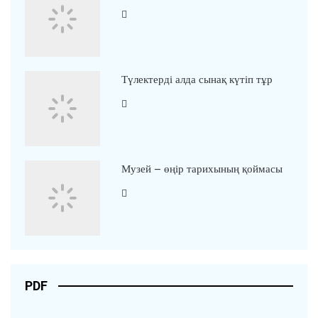
Түлектерді алда сынақ күтіп тұр
Музей – өңір тарихының қоймасы
PDF