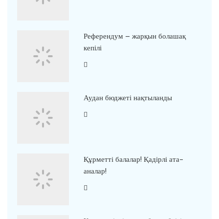
Референдум – жарқын болашақ
кепілі
Аудан бюджеті нақтыланды
Құрметті балалар! Қадірлі ата-
аналар!