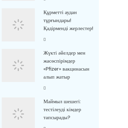
Құрметті аудан
тұрғындары!
Қадірменді жерлестер!
Жүкті әйелдер мен
жасөспірімдер
«Pfizer» вакцинасын
алып жатыр
Маймыл шешегі:
тестілеуді кімдер
тапсырады?