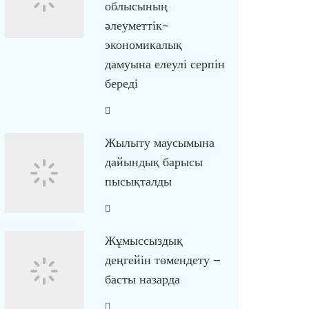
облысының
әлеуметтік-
экономикалық
дамуына елеулі серпін
береді
Жылыту маусымына
дайындық барысы
пысықталды
Жұмыссыздық
деңгейін төмендету –
басты назарда