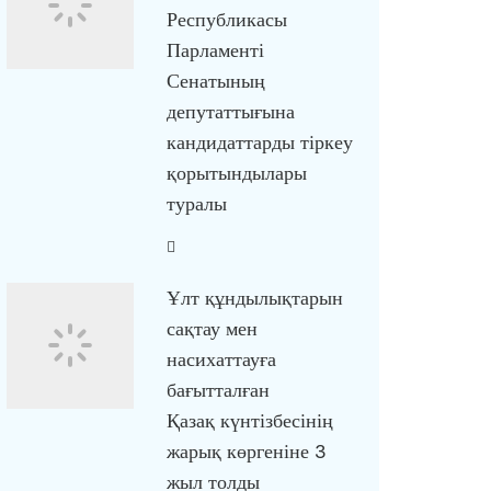
Республикасы
Парламенті
Сенатының
депутаттығына
кандидаттарды тіркеу
қорытындылары
туралы
Ұлт құндылықтарын
сақтау мен
насихаттауға
бағытталған
Қазақ күнтізбесінің
жарық көргеніне 3
жыл толды