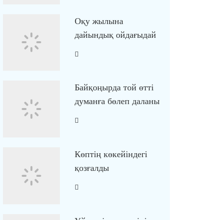
Оқу жылына
дайындық ойдағыдай
Байқоңырда той өтті
думанға бөлеп даланы
Көптің көкейіндегі
қозғалды