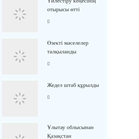
Үйлестіру кеңесінің
отырысы өтті
Өзекті мәселелер
талқыланды
Жедел штаб құрылды
Ұлытау облысынан
Қазақстан