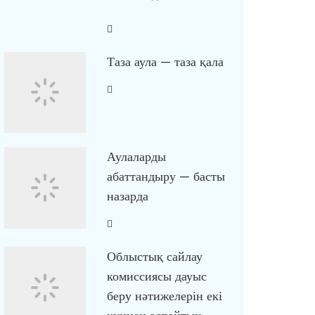
Таза аула — таза қала
Аулаларды
абаттандыру — басты
назарда
Облыстық сайлау
комиссиясы дауыс
беру нәтижелерін екі