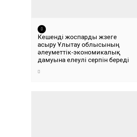
Кешенді жоспарды жүзеге
асыру Ұлытау облысының
әлеуметтік-экономикалық
дамуына елеулі серпін береді