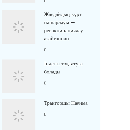
Жағдайдың күрт
нашарлауы —
ревакцинациялау
азайғаннан
Індетті тоқтатуға
болады
Тракторшы Нағима