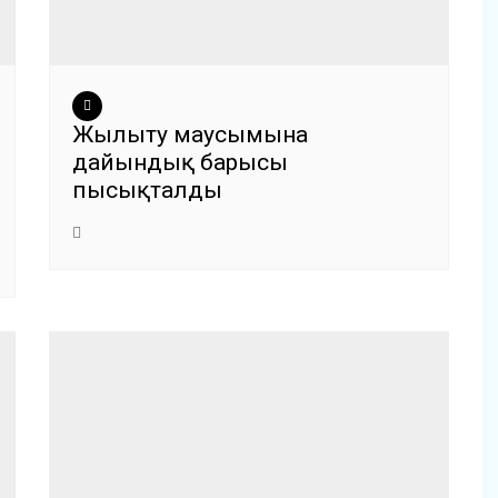
Жылыту маусымына
дайындық барысы
пысықталды