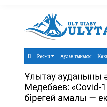
Аудан тынысы
Көке
Ресми
Президент
Ұлытау ауданының 
Үкімет
Медебаев: «Covid-19
Парламент
бірегей амалы — ек
Облыс әкімдігі