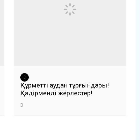
Құрметті аудан тұрғындары!
Қадірменді жерлестер!