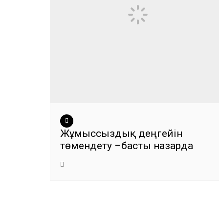
Жұмыссыздық деңгейін
төмендету –басты назарда