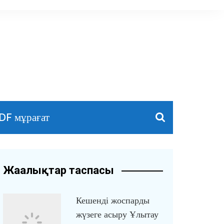
DF мұрағат
Жаңалықтар таспасы
Кешенді жоспарды
жүзеге асыру Ұлытау