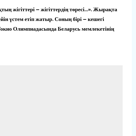
тың жігіттері – жігіттердің төресі…». Жырақта
йін үстем етіп жатыр. Соның бірі – кешегі
 Токио Олимпиадасында Беларусь мемлекетінің