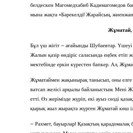
белдескен Магомедхабиб Кадимагомедов бапк
мына жақта «Бәрекелді! Жарайсың, жиенжан
Жұматай,
Бұл үш жігіт – ағайынды Шубаевтар. Үшеуі 
Жалын қазір өндіріс саласында еңбек етіп 
мектебінде еркін күрестен бапкер. Ал, Жұма
Жұматаймен жақынырақ танысып, оны елге 
ватсап желісі арқылы байланыстым. Мені Жұ
етті. Өз жерімізде жүріп, екі ауыз сөзді қ
қырық жыл жырақта жүрген Жұматай көш ілг
– Рахмет, бауырлар! Қазақтың қарадомалақ б