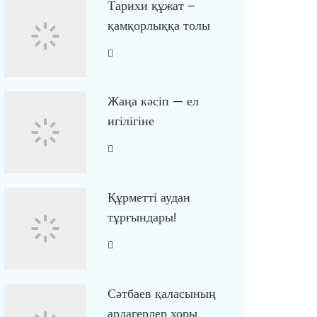
Тарихи құжат –
қамқорлыққа толы
Жаңа кәсіп — ел
игілігіне
Құрметті аудан
тұрғындары!
Сәтбаев қаласының
ардагерлер хоры