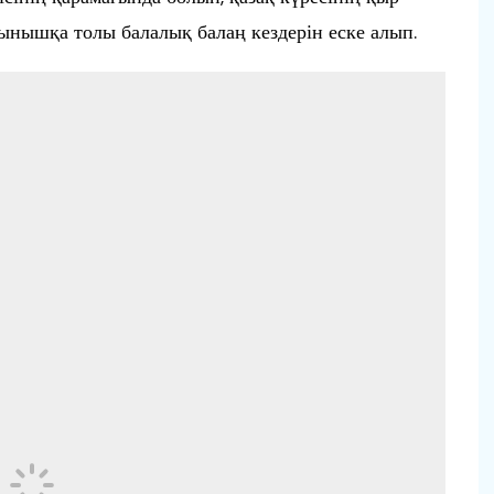
ғынышқа толы балалық балаң кездерін еске алып.