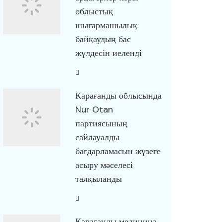
облыстық
шығармашылық
байқаудың бас
жүлдесін иеленді
Қарағанды облысында
Nur Otan
партиясының
сайлауалды
бағдарламасын жүзеге
асыру мәселесі
талқыланды
Қарағанды медицина