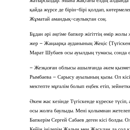
жатырсыздар. Мына жақтағы елдің алдында 
қайда жүрсе де бірін-бірі қолдап, көтермел
Жұматай амандық-саулықтан соң.
Бұдан әрі әңгіме бапкер жігіттің өмір жолы
жер – Жаңаарқа ауданының Жеңіс (Түгіскен)
Марат Шубаев осы ауылдың тумасы, сонда ө
– Жезқазған облысы ашылғанда әкем қызме
Рымбаева – Сарысу ауылының қызы. Ол кісі
мектепте мұғалім болып еңбек етіп, зейнет
Әкем жас кезінде Түгіскенде күреске түсіп, 
осы жолға баулыды. Мені қолымнан жетелеп,
Бапкерім Сергей Сабаев деген кісі болды. О
Кейін інілерім Жалын мен Жасұлан да сол к