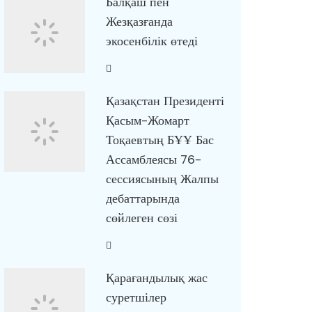
Балқаш пен
Жезқазғанда
экосенбілік өтеді
Қазақстан Президенті
Қасым-Жомарт
Тоқаевтың БҰҰ Бас
Ассамблеясы 76-
сессиясының Жалпы
дебаттарында
сөйлеген сөзі
Қарағандылық жас
суретшілер