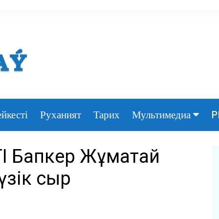
йкесті
Руханият
Тарих
P
Мультимедиа
Фото
ІТІ Бапкер Жұматай
Видео
үзік сыр