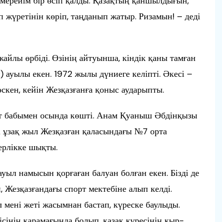
мерейім бір өсіп қалды. Қазақтың қаншылдығын,
еп жүретінін көріп, таңданып жатыр. Ризамын! – деді
 жайлы өрбіді. Өзінің айтуынша, кіндік қаны тамған
 ауылы екен. 1972 жылы дүниеге келіпті. Әкесі –
скен, кейін Жезқазғанға қоныс аударыпты.
т бабымен осында көшті. Анам Қуаныш Әбдінқызы
 ұзақ жыл Жезқазған қаласындағы №7 орта
керлікке шықты.
ауыл намысын қорғаған балуан болған екен. Бізді де
 Жезқазғандағы спорт мектебіне алып келді.
л мені жеті жасымнан бастап, күреске баулыды.
ісінің қарамағында болып, қазақ күресінің қыр-