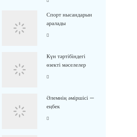
Спорт нысандарын
аралады
Күн тәртібіндегі
өзекті мәселелер
Әлемнің әміршісі —
еңбек