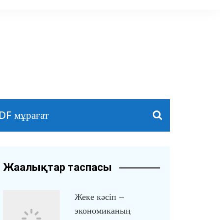
DF мұрағат
Жаңалықтар таспасы
Жеке кәсіп –
экономиканың