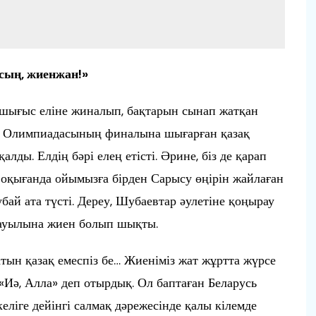
сың, жиенжан!»
шығыс еліне жиналып, бақтарын сынап жатқан
ио Олимпиадасының финалына шығарған қазақ
алды. Елдің бәрі елең етісті. Әрине, біз де қарап
оқығанда ойымызға бірден Сарысу өңірін жайлаған
бай ата түсті. Дереу, Шубаевтар әулетіне қоңырау
 ауылына жиен болып шықты.
тын қазақ емеспіз бе… Жиеніміз жат жұртта жүрсе
 «Иә, Алла» деп отырдық. Ол баптаған Беларусь
еліге дейінгі салмақ дәрежесінде қалы кілемде