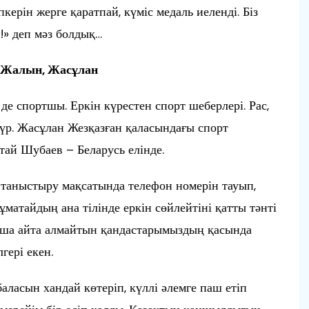
ерін жерге қаратпай, күміс медаль иеленді. Біз
!» деп мәз болдық…
 Жалын, Жасұлан
де спортшы. Еркін күрестен спорт шеберлері. Рас,
жүр. Жасұлан Жезқазған қаласындағы спорт
тай Шубаев – Беларусь елінде.
таныстыру мақсатында телефон номерін тауып,
матайдың ана тілінде еркін сөйлейтіні қатты тәнті
азақша айта алмайтын қандастарымыздың қасында
ері екен.
аласын хандай көтеріп, күллі әлемге паш етіп