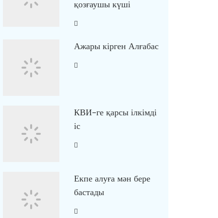
қозғаушы күші
Ажары кірген Алғабас
КВИ-ге қарсы ілкімді
іс
Екпе алуға мән бере
бастады