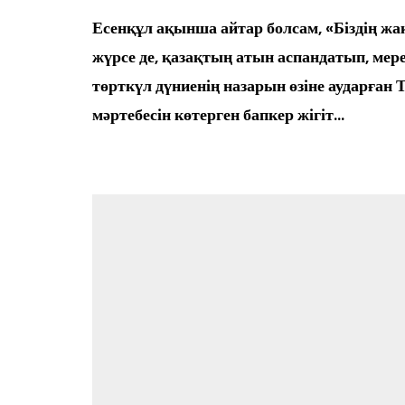
Өңір басшылығы
Есенқұл ақынша айтар болсам, «Біздің жақ
жүрсе де, қазақтың атын аспандатып, мере
төрткүл дүниенің назарын өзіне аударған
мәртебесін көтерген бапкер жігіт…