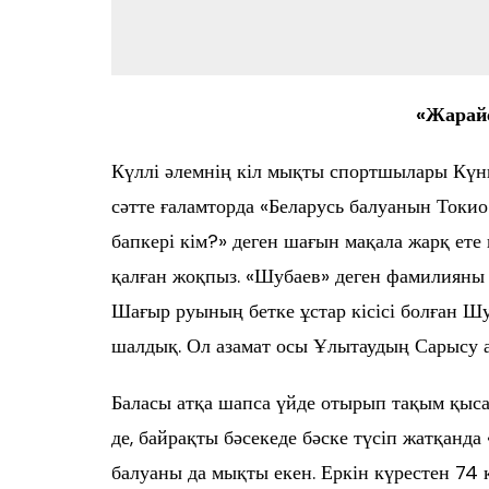
«Жарай
Күллі әлемнің кіл мықты спортшылары Күн
сәтте ғаламторда «Беларусь балуанын Ток
бапкері кім?» деген шағын мақала жарқ ете қ
қалған жоқпыз. «Шубаев» деген фамилияны 
Шағыр руының бетке ұстар кісісі болған Шу
шалдық. Ол азамат осы Ұлытаудың Сарысу
Баласы атқа шапса үйде отырып тақым қыса
де, байрақты бәсекеде бәске түсіп жатқанда
балуаны да мықты екен. Еркін күрестен 74 к