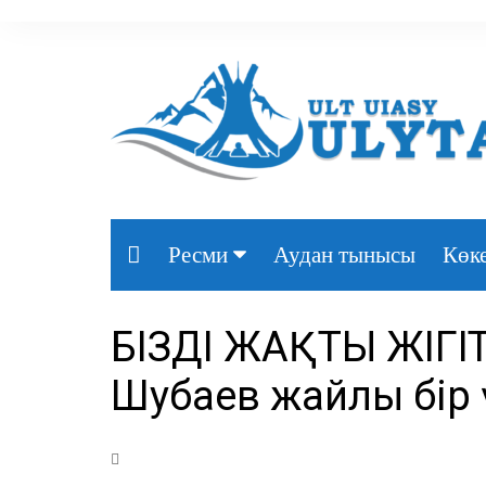
Аудан тынысы
Көке
Ресми
Президент
БІЗДІҢ ЖАҚТЫҢ ЖІГ
Үкімет
Шубаев жайлы бір 
Парламент
Облыс әкімдігі