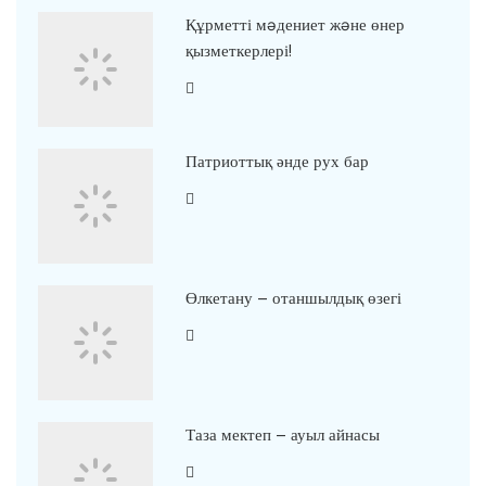
Құрметті мəдениет жəне өнер
қызметкерлері!
Патриоттық әнде рух бар
Өлкетану – отаншылдық өзегі
Таза мектеп – ауыл айнасы