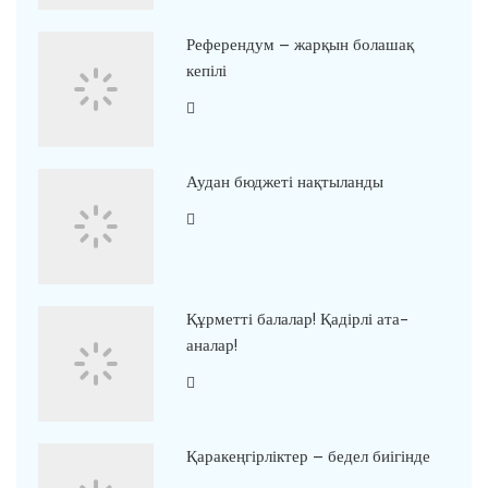
Референдум – жарқын болашақ
кепілі
Аудан бюджеті нақтыланды
Құрметті балалар! Қадірлі ата-
аналар!
Қаракеңгірліктер – бедел биігінде