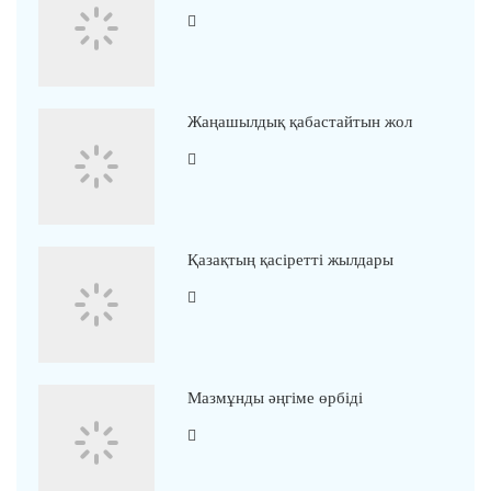
Жаңашылдық қабастайтын жол
Қазақтың қасіретті жылдары
Мазмұнды әңгіме өрбіді