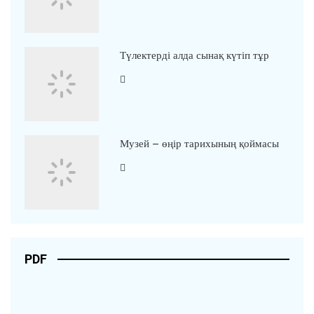
Түлектерді алда сынақ күтіп тұр
Музей – өңір тарихының қоймасы
PDF