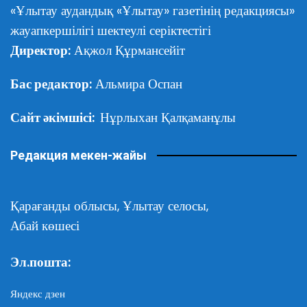
«Ұлытау аудандық «Ұлытау» газетінің редакциясы»
жауапкершілігі шектеулі серіктестігі
Директор:
Ақжол Құрмансейіт
Бас редактор:
Альмира Оспан
Сайт әкімшісі:
Нұрлыхан Қалқаманұлы
Редакция мекен-жайы
Қарағанды облысы,
Ұлытау селосы,
Абай көшесі
Эл.пошта:
Яндекс дзен