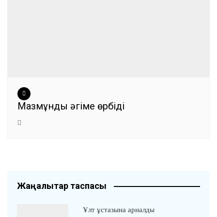
Мазмұнды әңгіме өрбіді
Жаңалықтар таспасы
Ұлт ұстазына арналды