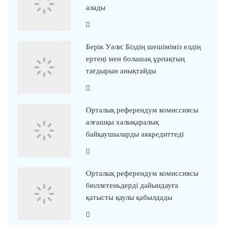
алады
Берік Уәли: Біздің шешіміміз елдің
ертеңі мен болашақ ұрпақтың
тағдырын анықтайды
Орталық референдум комиссиясы
алғашқы халықаралық
байқаушыларды аккредиттеді
Орталық референдум комиссиясы
бюллетеньдерді дайындауға
қатысты қаулы қабылдады