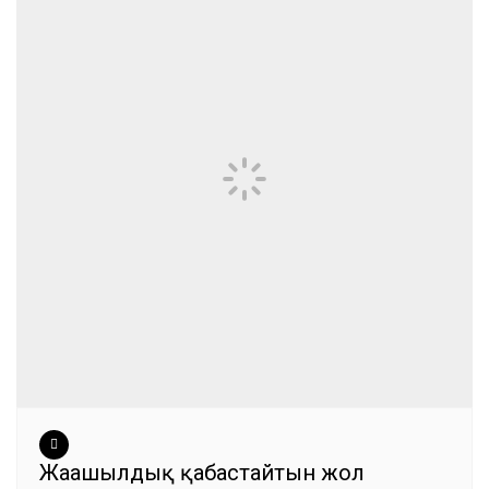
Жаңашылдық қабастайтын жол