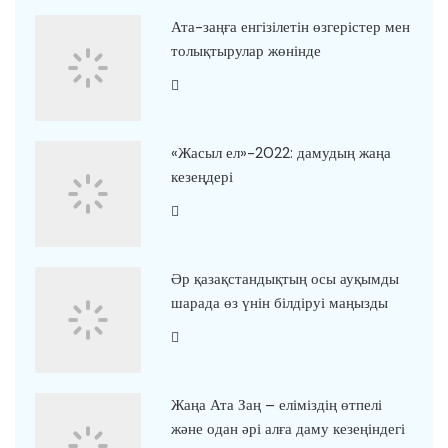
Ата-заңға енгізілетін өзгерістер мен
толықтырулар жөнінде
«Жасыл ел»-2022: дамудың жаңа
кезеңдері
Әр қазақстандықтың осы ауқымды
шарада өз үнін білдіруі маңызды
Жаңа Ата Заң – еліміздің өтпелі
және одан әрі алға даму кезеңіндегі