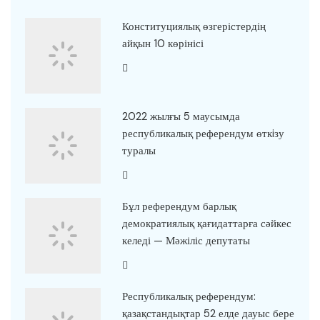
Конституциялық өзгерістердің
айқын 10 көрінісі
2022 жылғы 5 маусымда
республикалық референдум өткiзу
туралы
Бұл референдум барлық
демократиялық қағидаттарға сәйкес
келеді — Мәжіліс депутаты
Республикалық референдум:
қазақстандықтар 52 елде дауыс бере