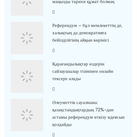
маңызды тарихи құжат болмақ
Референдум – бұл мемлекеттің де,
халықтың да демократияға
бейілділігінің айқын көрінісі
Қарағандылықтар өздерін
сайлаушылар тізімінен онлайн
тексере алады
Әлеуметтік сауалнама:
қазақстандықтардың 72%-дан
астамы референдум өткізу идеясын
қолдайды