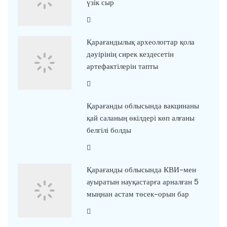
үзік сыр
Қарағандылық археологтар қола
дәуірінің сирек кездесетін
артефактілерін тапты
Қарағанды облысында вакцинаны
қай саланың өкілдері көп алғаны
белгілі болды
Қарағанды облысында КВИ-мен
ауыратын науқастарға арналған 5
мыңнан астам төсек-орын бар