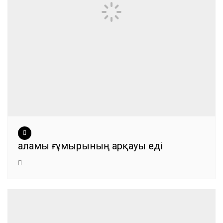
Қаламы ғұмырының арқауы еді