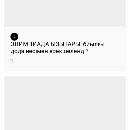
ОЛИМПИАДА ҚЫЗЫҚТАРЫ: биылғы
дода несімен ерекшеленді?