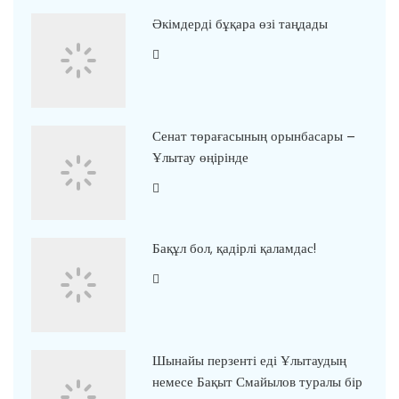
Әкімдерді бұқара өзі таңдады
Сенат төрағасының орынбасары –
Ұлытау өңірінде
Бақұл бол, қадірлі қаламдас!
Шынайы перзенті еді Ұлытаудың
немесе Бақыт Смайылов туралы бір