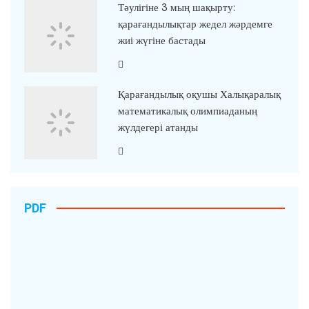
Тәулігіне 3 мың шақырту:
қарағандылықтар жедел жәрдемге
жиі жүгіне бастады
Қарағандылық оқушы Халықаралық
математикалық олимпиаданың
жүлдегері атанды
PDF