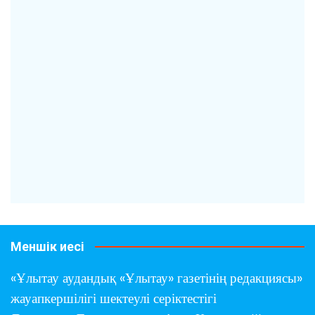
Меншік иесі
«Ұлытау аудандық «Ұлытау» газетінің редакциясы»
жауапкершілігі шектеулі серіктестігі