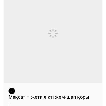
Мақсат – жеткілікті жем-шөп қоры