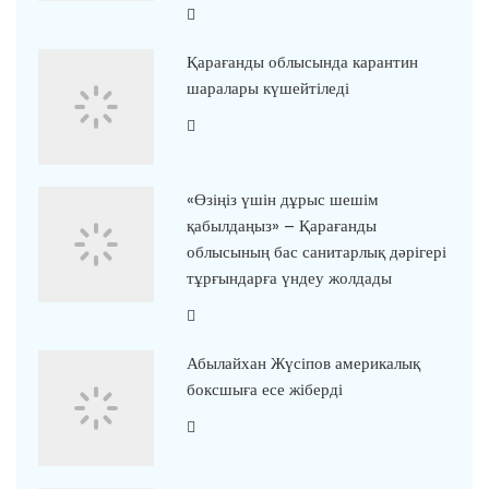
Қарағанды облысында карантин
шаралары күшейтіледі
«Өзіңіз үшін дұрыс шешім
қабылдаңыз» – Қарағанды
облысының бас санитарлық дәрігері
тұрғындарға үндеу жолдады
Абылайхан Жүсіпов америкалық
боксшыға есе жіберді