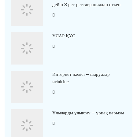
дейін 8 рет реставрациядан өткен
ҰЛАР ҚҰС
Интернет желісі – шаруалар
игілігіне
Ұлыларды ұлықтау – ұрпақ парызы