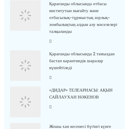
Қарағанды облысында отбасы
институтын нығайту және
отбасылық-тұрмыстық зорлық-
зомбылықтың алдын алу мәселелері
талқыланды
Қарағанды облысында 2 тамыздан
бастап карантиндік шаралар
күшейтіледі
«ДИДАР» ТЕЛЕАРНАСЫ: АҚЫН
САЙЛАУХАН НӘКЕНОВ
Жошы хан кесенесі бүгінгі күнге