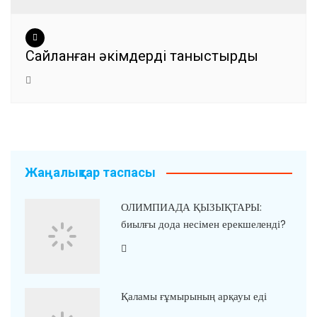
Сайланған әкімдерді таныстырды
Жаңалықтар таспасы
ОЛИМПИАДА ҚЫЗЫҚТАРЫ:
биылғы дода несімен ерекшеленді?
Қаламы ғұмырының арқауы еді