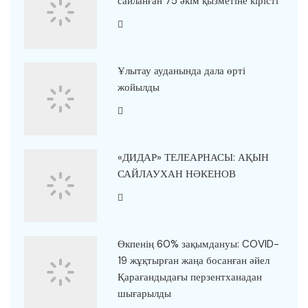
сайланған 75 әкім қызметіне кірісті
Ұлытау ауданында дала өрті
жойылды
«ДИДАР» ТЕЛЕАРНАСЫ: АҚЫН
САЙЛАУХАН НӘКЕНОВ
Өкпенің 60% зақымдануы: COVID-
19 жұқтырған жаңа босанған әйел
Қарағандыдағы перзентханадан
шығарылды