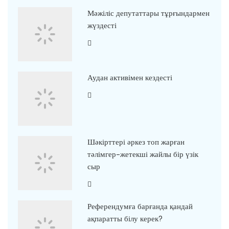
Мәжіліс депутаттары тұрғындармен
жүздесті
Аудан активімен кездесті
Шәкірттері әркез топ жарған
тәлімгер-жетекші жайлы бір үзік
сыр
Референдумға барғанда қандай
ақпаратты білу керек?