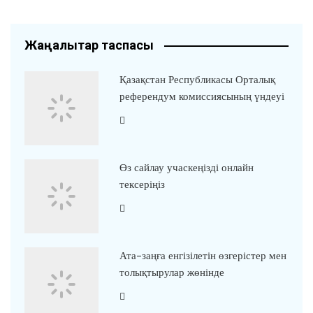
Жаңалықтар таспасы
Қазақстан Республикасы Орталық
референдум комиссиясының үндеуі
Өз сайлау учаскеңізді онлайн
тексеріңіз
Ата-заңға енгізілетін өзгерістер мен
толықтырулар жөнінде