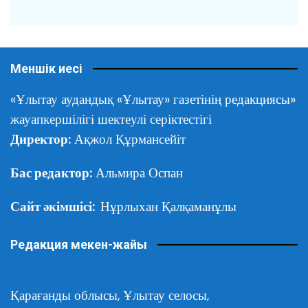
Меншік иесі
«Ұлытау аудандық «Ұлытау» газетінің редакциясы»
жауапкершілігі шектеулі серіктестігі
Директор:
Ақжол Құрмансейіт
Бас редактор:
Альмира Оспан
Сайт әкімшісі:
Нұрлыхан Қалқаманұлы
Редакция мекен-жайы
Қарағанды облысы,
Ұлытау селосы,