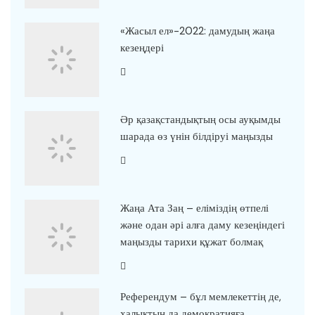
«Жасыл ел»-2022: дамудың жаңа
кезеңдері
Әр қазақстандықтың осы ауқымды
шарада өз үнін білдіруі маңызды
Жаңа Ата Заң – еліміздің өтпелі
және одан әрі алға даму кезеңіндегі
маңызды тарихи құжат болмақ
Референдум – бұл мемлекеттің де,
халықтың да демократияға