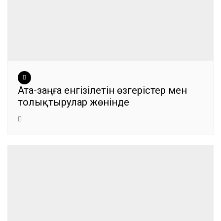
Ата-заңға енгізілетін өзгерістер мен
толықтырулар жөнінде