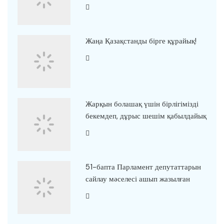
Жаңа Қазақстанды бірге құрайық!
Жарқын болашақ үшін бірлігімізді
бекемдеп, дұрыс шешім қабылдайық
51-бапта Парламент депутаттарын
сайлау мәселесі ашып жазылған