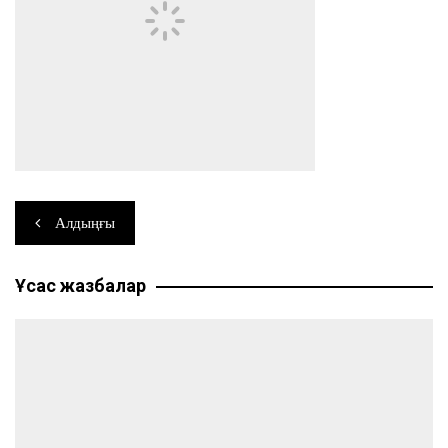
Навигация
Алдыңғы
по
Ұқсас жазбалар
записям