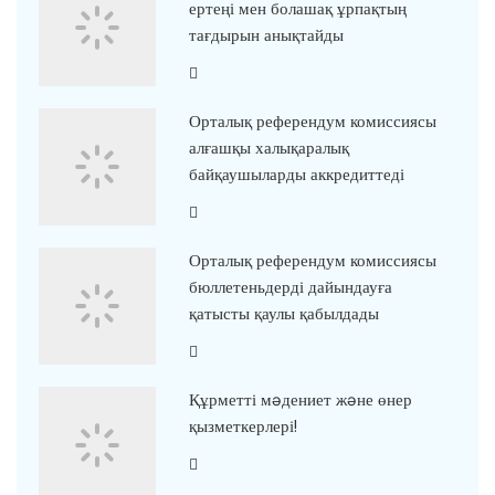
ертеңі мен болашақ ұрпақтың
тағдырын анықтайды
Орталық референдум комиссиясы
алғашқы халықаралық
байқаушыларды аккредиттеді
Орталық референдум комиссиясы
бюллетеньдерді дайындауға
қатысты қаулы қабылдады
Құрметті мəдениет жəне өнер
қызметкерлері!