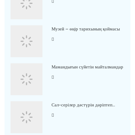
Музей – өңір тарихының қоймасы
Мамандығын сүйетін майталмандар
Сал-серілер дәстүрін дәріптеп…