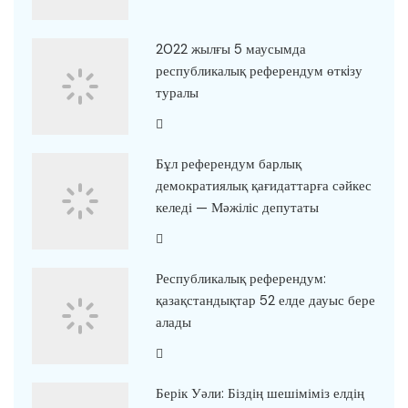
2022 жылғы 5 маусымда
республикалық референдум өткiзу
туралы
Бұл референдум барлық
демократиялық қағидаттарға сәйкес
келеді — Мәжіліс депутаты
Республикалық референдум:
қазақстандықтар 52 елде дауыс бере
алады
Берік Уәли: Біздің шешіміміз елдің