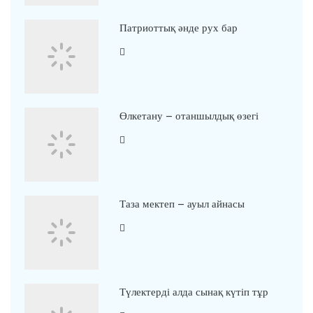
Патриоттық әнде рух бар
Өлкетану – отаншылдық өзегі
Таза мектеп – ауыл айнасы
Түлектерді алда сынақ күтіп тұр