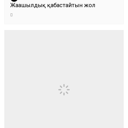
Жаңашылдық қабастайтын жол