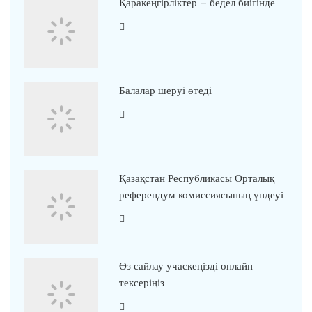
Қаракеңгірліктер – бедел биігінде
Балалар шеруі өтеді
Қазақстан Республикасы Орталық
референдум комиссиясының үндеуі
Өз сайлау учаскеңізді онлайн
тексеріңіз