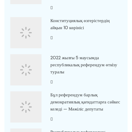
Конституциялық өзгерістердің
айқын 10 көрінісі
2022 жылғы 5 маусымда
республикалық референдум өткiзу
туралы
Бұл референдум барлық
демократиялық қағидаттарға сәйкес
келеді — Мәжіліс депутаты
Республикалық референдум: