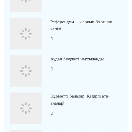
Референдум – жарқын болашақ
кепілі
Аудан бюджеті нақтыланды
Құрметті балалар! Қадірлі ата-
аналар!