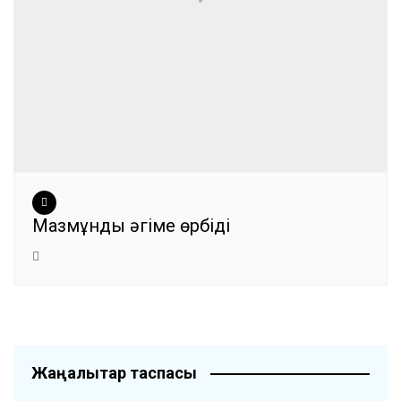
Мазмұнды әңгіме өрбіді
Жаңалықтар таспасы