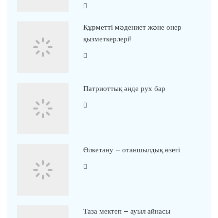
Құрметті мəдениет жəне өнер
қызметкерлері!
Патриоттық әнде рух бар
Өлкетану – отаншылдық өзегі
Таза мектеп – ауыл айнасы