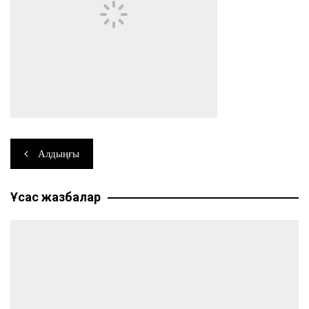
Навигация
Алдыңғы
по
Ұқсас жазбалар
записям