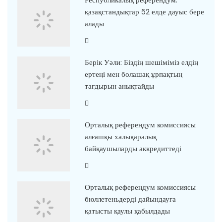
қазақстандықтар 52 елде дауыс бере
алады
Берік Уәли: Біздің шешіміміз елдің
ертеңі мен болашақ ұрпақтың
тағдырын анықтайды
Орталық референдум комиссиясы
алғашқы халықаралық
байқаушыларды аккредиттеді
Орталық референдум комиссиясы
бюллетеньдерді дайындауға
қатысты қаулы қабылдады