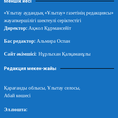
Меншік иесі
«Ұлытау аудандық «Ұлытау» газетінің редакциясы»
жауапкершілігі шектеулі серіктестігі
Директор:
Ақжол Құрмансейіт
Бас редактор:
Альмира Оспан
Сайт әкімшісі:
Нұрлыхан Қалқаманұлы
Редакция мекен-жайы
Қарағанды облысы,
Ұлытау селосы,
Абай көшесі
Эл.пошта: