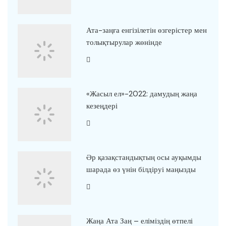
Ата-заңға енгізілетін өзгерістер мен
толықтырулар жөнінде
«Жасыл ел»-2022: дамудың жаңа
кезеңдері
Әр қазақстандықтың осы ауқымды
шарада өз үнін білдіруі маңызды
Жаңа Ата Заң – еліміздің өтпелі