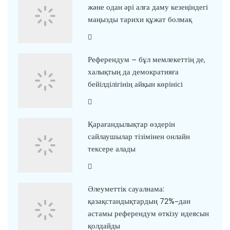
және одан әрі алға даму кезеңіндегі
маңызды тарихи құжат болмақ
Референдум – бұл мемлекеттің де,
халықтың да демократияға
бейілділігінің айқын көрінісі
Қарағандылықтар өздерін
сайлаушылар тізімінен онлайн
тексере алады
Әлеуметтік сауалнама:
қазақстандықтардың 72%-дан
астамы референдум өткізу идеясын
қолдайды