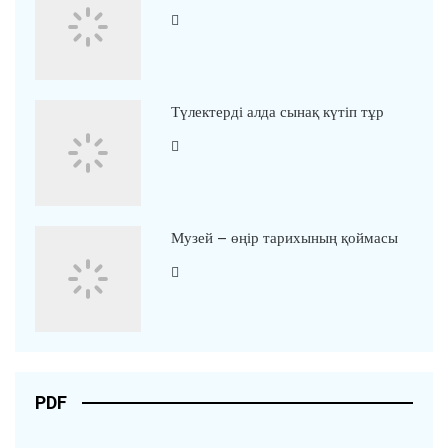
Түлектерді алда сынақ күтіп тұр
Музей – өңір тарихының қоймасы
PDF