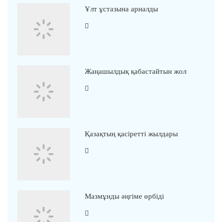
Ұлт ұстазына арналды
Жаңашылдық қабастайтын жол
Қазақтың қасіретті жылдары
Мазмұнды әңгіме өрбіді