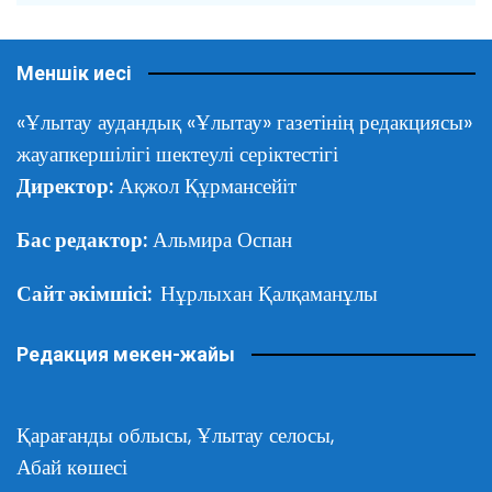
Меншік иесі
«Ұлытау аудандық «Ұлытау» газетінің редакциясы»
жауапкершілігі шектеулі серіктестігі
Директор:
Ақжол Құрмансейіт
Бас редактор:
Альмира Оспан
Сайт әкімшісі:
Нұрлыхан Қалқаманұлы
Редакция мекен-жайы
Қарағанды облысы,
Ұлытау селосы,
Абай көшесі