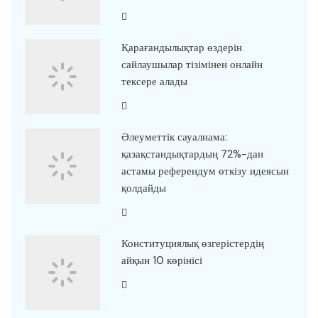
Қарағандылықтар өздерін
сайлаушылар тізімінен онлайн
тексере алады
Әлеуметтік сауалнама:
қазақстандықтардың 72%-дан
астамы референдум өткізу идеясын
қолдайды
Конституциялық өзгерістердің
айқын 10 көрінісі