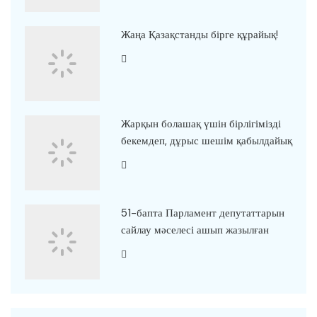
Жаңа Қазақстанды бірге құрайық!
Жарқын болашақ үшін бірлігімізді
бекемдеп, дұрыс шешім қабылдайық
51-бапта Парламент депутаттарын
сайлау мәселесі ашып жазылған