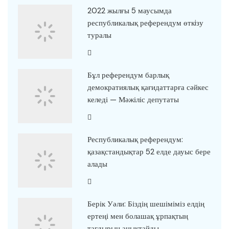
2022 жылғы 5 маусымда
республикалық референдум өткiзу
туралы
Бұл референдум барлық
демократиялық қағидаттарға сәйкес
келеді — Мәжіліс депутаты
Республикалық референдум:
қазақстандықтар 52 елде дауыс бере
алады
Берік Уәли: Біздің шешіміміз елдің
ертеңі мен болашақ ұрпақтың
тағдырын анықтайды