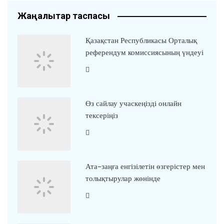
Жаңалықтар таспасы
Қазақстан Республикасы Орталық
референдум комиссиясының үндеуі
Өз сайлау учаскеңізді онлайн
тексеріңіз
Ата-заңға енгізілетін өзгерістер мен
толықтырулар жөнінде