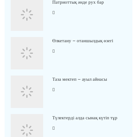
Патриоттық әнде рух бар
Өлкетану – отаншылдық өзегі
Таза мектеп – ауыл айнасы
Түлектерді алда сынақ күтіп тұр