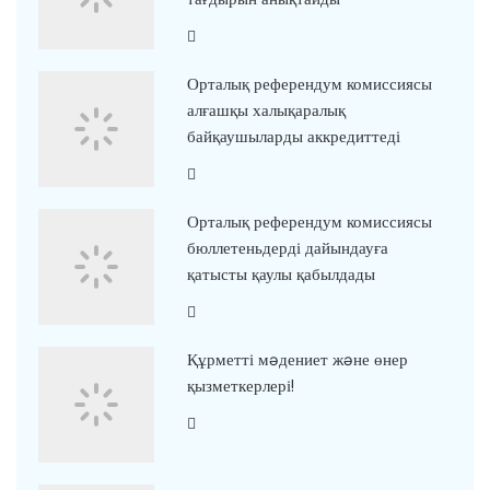
Орталық референдум комиссиясы
алғашқы халықаралық
байқаушыларды аккредиттеді
Орталық референдум комиссиясы
бюллетеньдерді дайындауға
қатысты қаулы қабылдады
Құрметті мəдениет жəне өнер
қызметкерлері!