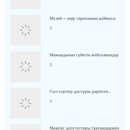
Музей – өңір тарихының қоймасы
Мамандығын сүйетін майталмандар
Сал-серілер дәстүрін дәріптеп…
Мәжіліс депутаттары тұрғындармен