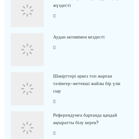
жүздесті
Аудан активімен кездесті
Шәкірттері әркез топ жарған
тәлімгер-жетекші жайлы бір үзік
сыр
Референдумға барғанда қандай
ақпаратты білу керек?