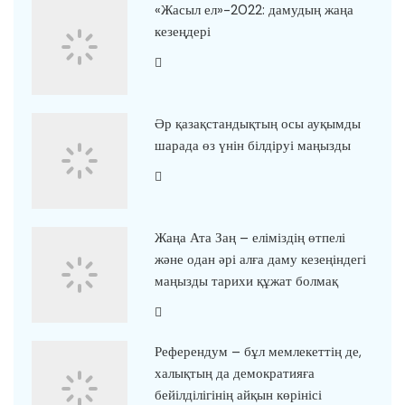
«Жасыл ел»-2022: дамудың жаңа
кезеңдері
Әр қазақстандықтың осы ауқымды
шарада өз үнін білдіруі маңызды
Жаңа Ата Заң – еліміздің өтпелі
және одан әрі алға даму кезеңіндегі
маңызды тарихи құжат болмақ
Референдум – бұл мемлекеттің де,
халықтың да демократияға
бейілділігінің айқын көрінісі