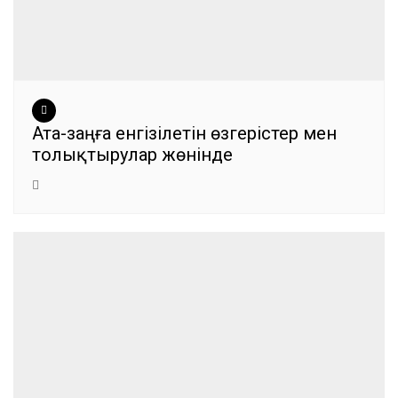
Ата-заңға енгізілетін өзгерістер мен
толықтырулар жөнінде