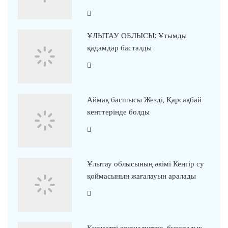
ҰЛЫТАУ ОБЛЫСЫ: Ұтымды
қадамдар басталды
Аймақ басшысы Жезді, Қарсақбай
кенттерінде болды
Ұлытау облысының әкімі Кеңгір су
қоймасының жағалауын аралады