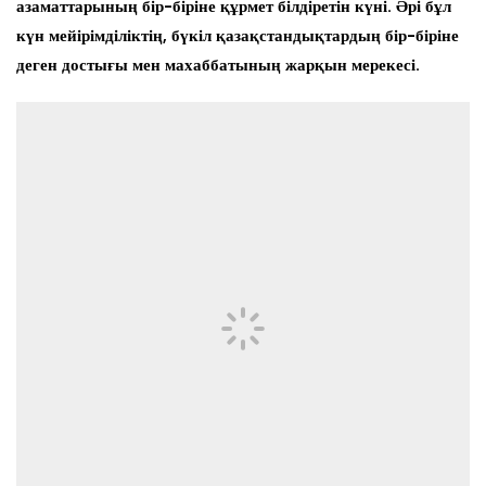
азаматтарының бір-біріне құрмет білдіретін күні. Әрі бұл
күн мейірімділіктің, бүкіл қазақстандықтардың бір-біріне
деген достығы мен махаббатының жарқын мерекесі.