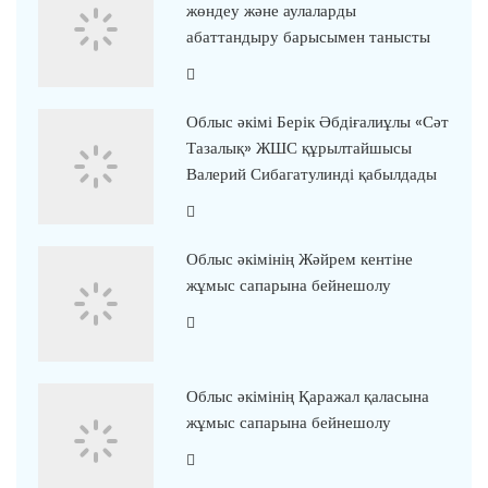
жөндеу және аулаларды
абаттандыру барысымен танысты
Облыс әкімі Берік Әбдіғалиұлы «Сәт
Тазалық» ЖШС құрылтайшысы
Валерий Сибагатулинді қабылдады
Облыс әкімінің Жәйрем кентіне
жұмыс сапарына бейнешолу
Облыс әкімінің Қаражал қаласына
жұмыс сапарына бейнешолу