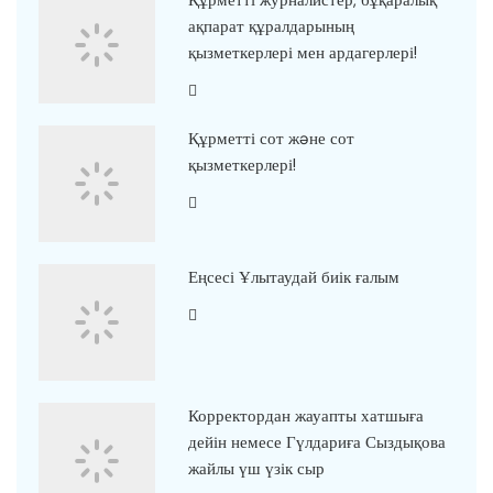
Құрметті журналистер, бұқаралық
ақпарат құралдарының
қызметкерлері мен ардагерлері!
Құрметті сот жəне сот
қызметкерлері!
Еңсесі Ұлытаудай биік ғалым
Корректордан жауапты хатшыға
дейін немесе Гүлдариға Сыздықова
жайлы үш үзік сыр