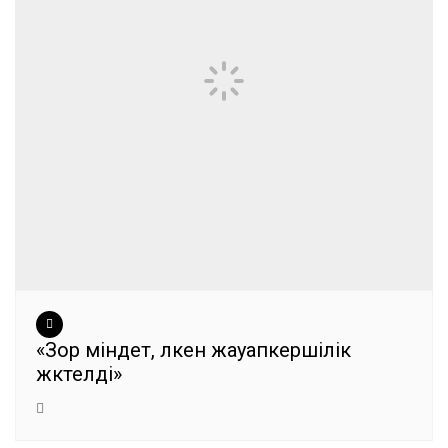
«Зор міндет, үлкен жауапкершілік
жүктелді»