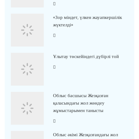
«Зор міндет, үлкен жауапкершілік
жүктелді»
Ұлытау төскейіндегі дүбірлі той
Облыс басшысы Жезқазған
қаласындағы жол жөндеу
жұмыстарымен танысты
Облыс әкімі Жезқазғандағы жол