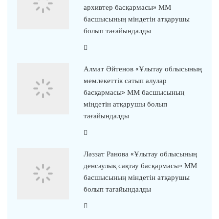
архивтер басқармасы» ММ
басшысының міндетін атқарушы
болып тағайындалды
Алмат Әйтенов «Ұлытау облысының
мемлекеттік сатып алулар
басқармасы» ММ басшысының
міндетін атқарушы болып
тағайындалды
Ләззат Ранова «Ұлытау облысының
денсаулық сақтау басқармасы» ММ
басшысының міндетін атқарушы
болып тағайындалды