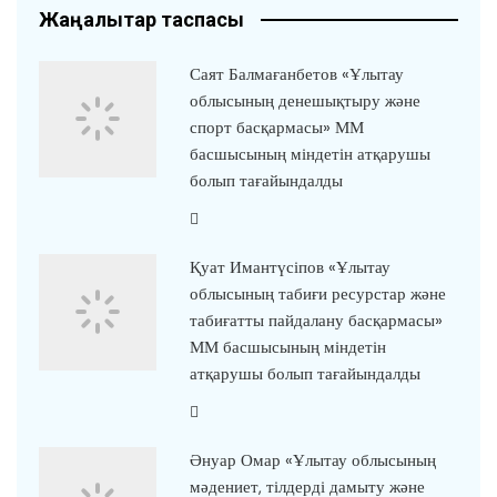
Жаңалықтар таспасы
Саят Балмағанбетов «Ұлытау
облысының денешықтыру және
спорт басқармасы» ММ
басшысының міндетін атқарушы
болып тағайындалды
Қуат Имантүсіпов «Ұлытау
облысының табиғи ресурстар және
табиғатты пайдалану басқармасы»
ММ басшысының міндетін
атқарушы болып тағайындалды
Әнуар Омар «Ұлытау облысының
мәдениет, тілдерді дамыту және