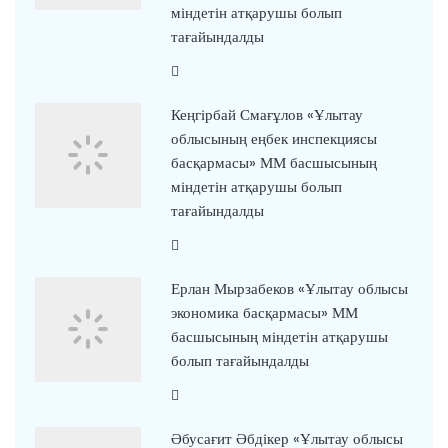
міндетін атқарушы болып
тағайындалды
Кеңгірбай Смағұлов «Ұлытау
облысының еңбек инспекциясы
басқармасы» ММ басшысының
міндетін атқарушы болып
тағайындалды
Ерлан Мырзабеков «Ұлытау облысы
экономика басқармасы» ММ
басшысының міндетін атқарушы
болып тағайындалды
Әбусағит Әбдікер «Ұлытау облысы