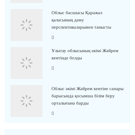
Облыс басшысы Қаражал
қаласының даму
перспективаларымен танысты
Ұлытау облысының әкімі Жәйрем
кентінде болды
Облыс әкімі Жәйрем кентіне сапары
барысында қосымша білім беру
орталығына барды