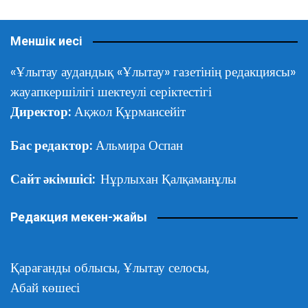
Меншік иесі
«Ұлытау аудандық «Ұлытау» газетінің редакциясы»
жауапкершілігі шектеулі серіктестігі
Директор:
Ақжол Құрмансейіт
Бас редактор:
Альмира Оспан
Сайт әкімшісі:
Нұрлыхан Қалқаманұлы
Редакция мекен-жайы
Қарағанды облысы,
Ұлытау селосы,
Абай көшесі