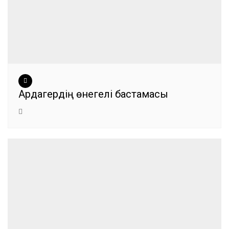
Ардагердің өнегелі бастамасы