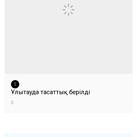
Ұлытауда тасаттық берілді