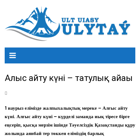
Алғыс айту күні – татулық айғағы
1 наурыз елімізде жалпыхалықтық мереке – Алғыс айту
күні. Алғыс айту күні – күрделі заманда иық тіресе бірге
еңсеріп, қысқа мерзім ішінде Тәуелсіздік Қазақстанды құру
жолында аянбай тер төккен еліміздің барлық