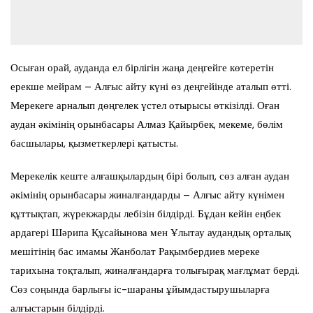
Осыған орай, ауданда ел бірлігін жаңа деңгейге көтеретін
ерекше мейрам – Алғыс айту күні өз деңгейінде аталып өтті.
Мерекеге арналып дөңгелек үстел отырысы өткізілді. Оған
аудан әкімінің орынбасары Алмаз Қайырбек, мекеме, бөлім
басшылары, қызметкерлері қатысты.
Мерекелік кеште алғашқылардың бірі болып, сөз алған аудан
әкімінің орынбасары жиналғандарды – Алғыс айту күнімен
құттықтап, жүрекжарды лебізін білдірді. Бұдан кейін еңбек
ардагері Шәрипа Құсайынова мен Ұлытау аудандық орталық
мешітінің бас имамы Жанболат Рақымбердиев мереке
тарихына тоқталып, жиналғандарға толығырақ мағлұмат берді.
Сөз соңында барлығы іс-шараны ұйымдастырушыларға
алғыстарын білдірді.