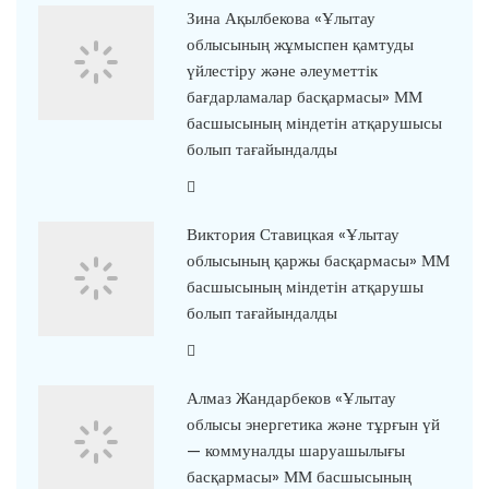
Зина Ақылбекова «Ұлытау
облысының жұмыспен қамтуды
үйлестіру және әлеуметтік
бағдарламалар басқармасы» ММ
басшысының міндетін атқарушысы
болып тағайындалды
Виктория Ставицкая «Ұлытау
облысының қаржы басқармасы» ММ
басшысының міндетін атқарушы
болып тағайындалды
Алмаз Жандарбеков «Ұлытау
облысы энергетика және тұрғын үй
— коммуналды шаруашылығы
басқармасы» ММ басшысының