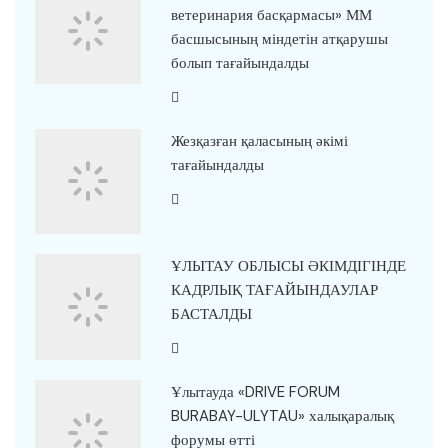
ветеринария басқармасы» ММ
басшысының міндетін атқарушы
болып тағайындалды
Жезқазған қаласының әкімі
тағайындалды
ҰЛЫТАУ ОБЛЫСЫ ӘКІМДІГІНДЕ
КАДРЛЫҚ ТАҒАЙЫНДАУЛАР
БАСТАЛДЫ
Ұлытауда «DRIVE FORUM
BURABAY-ULYTAU» халықаралық
форумы өтті