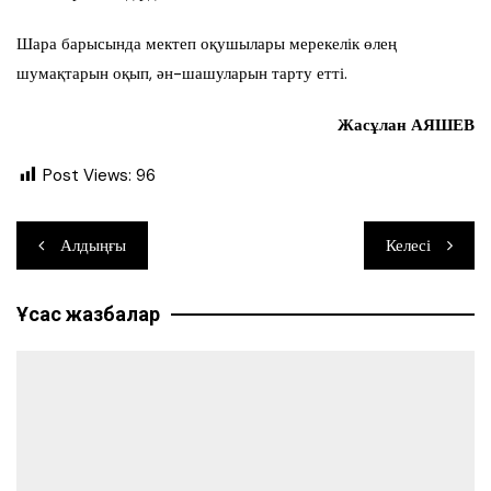
Шара барысында мектеп оқушылары мерекелік өлең
шумақтарын оқып, ән-шашуларын тарту етті.
Жасұлан АЯШЕВ
Post Views:
96
Навигация
Алдыңғы
Келесі
по
Ұқсас жазбалар
записям