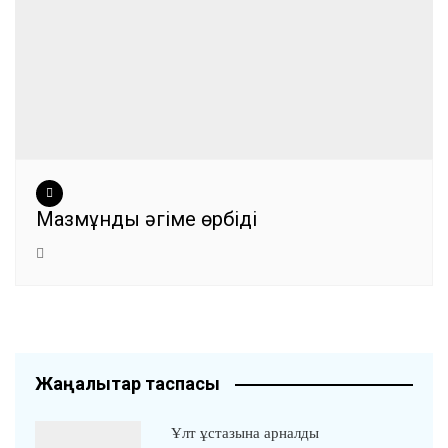
Мазмұнды әңгіме өрбіді
Жаңалықтар таспасы
Ұлт ұстазына арналды