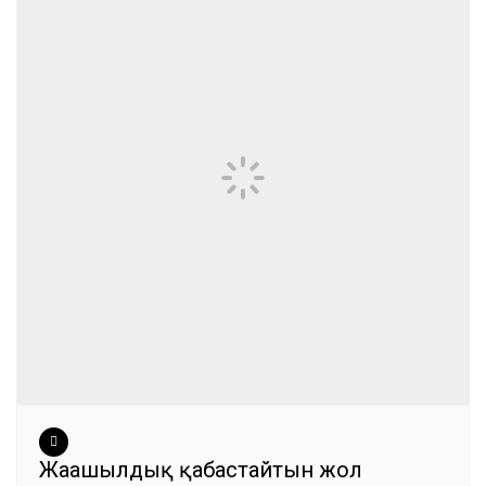
Жаңашылдық қабастайтын жол