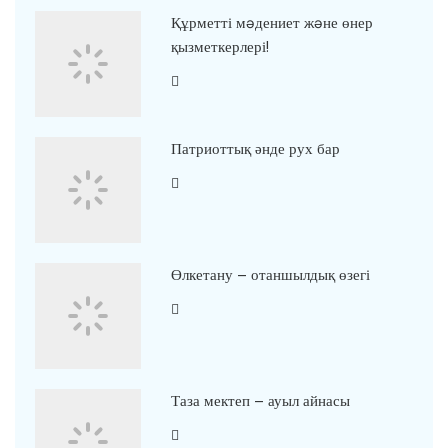
Құрметті мəдениет жəне өнер
қызметкерлері!
Патриоттық әнде рух бар
Өлкетану – отаншылдық өзегі
Таза мектеп – ауыл айнасы