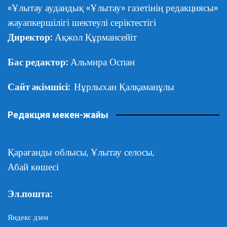
«Ұлытау аудандық «Ұлытау» газетінің редакциясы»
жауапкершілігі шектеулі серіктестігі
Директор:
Ақжол Құрмансейіт
Бас редактор:
Альмира Оспан
Сайт әкімшісі:
Нұрлыхан Қалқаманұлы
Редакция мекен-жайы
Қарағанды облысы,
Ұлытау селосы,
Абай көшесі
Эл.пошта:
Яндекс дзен