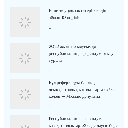
Конституциялық өзгерістердің
айқын 10 көрінісі
2022 жылғы 5 маусымда
республикалық референдум өткiзу
туралы
Бұл референдум барлық
демократиялық қағидаттарға сәйкес
келеді — Мәжіліс депутаты
Республикалық референдум:
қазақстандықтар 52 елде дауыс бере