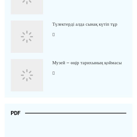
Түлектерді алда сынақ күтіп тұр
Музей – өңір тарихының қоймасы
PDF