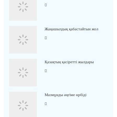
Жаңашылдық қабастайтын жол
Қазақтың қасіретті жылдары
Мазмұнды әңгіме өрбіді