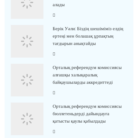
алады
Берік Уәли: Біздің шешіміміз елдің
ертеңі мен болашақ ұрпақтың
тағдырын анықтайды
Орталық референдум комиссиясы
алғашқы халықаралық
байқаушыларды аккредиттеді
Орталық референдум комиссиясы
бюллетеньдерді дайындауға
қатысты қаулы қабылдады