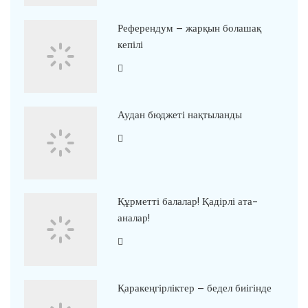
Референдум – жарқын болашақ
кепілі
Аудан бюджеті нақтыланды
Құрметті балалар! Қадірлі ата-
аналар!
Қаракеңгірліктер – бедел биігінде