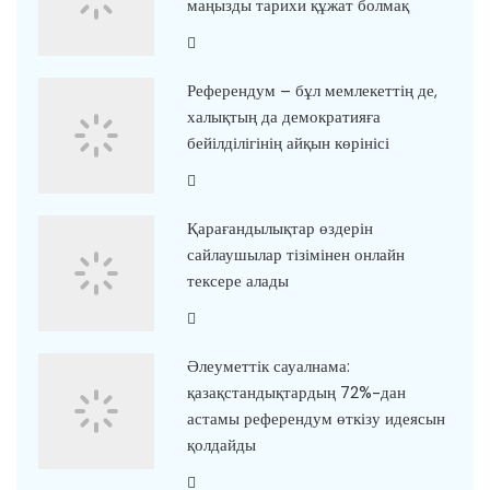
маңызды тарихи құжат болмақ
Референдум – бұл мемлекеттің де,
халықтың да демократияға
бейілділігінің айқын көрінісі
Қарағандылықтар өздерін
сайлаушылар тізімінен онлайн
тексере алады
Әлеуметтік сауалнама:
қазақстандықтардың 72%-дан
астамы референдум өткізу идеясын
қолдайды