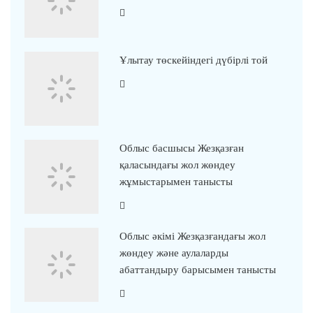
Ұлытау төскейіндегі дүбірлі той
Облыс басшысы Жезқазған
қаласындағы жол жөндеу
жұмыстарымен танысты
Облыс әкімі Жезқазғандағы жол
жөндеу және аулаларды
абаттандыру барысымен танысты