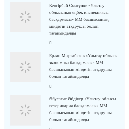
Кеңгірбай Смағұлов «Ұлытау
облысының еңбек инспекциясы
басқармасы» ММ басшысының
міндетін атқарушы болып
тағайындалды
Ерлан Мырзабеков «Ұлытау облысы
экономика басқармасы» ММ
басшысының міндетін атқарушы
болып тағайындалды
Әбусағит Әбдікер «Ұлытау облысы
ветеринария басқармасы» ММ
басшысының міндетін атқарушы
болып тағайындалды