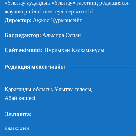
«Ұлытау аудандық «Ұлытау» газетінің редакциясы»
жауапкершілігі шектеулі серіктестігі
Директор:
Ақжол Құрмансейіт
Бас редактор:
Альмира Оспан
Сайт әкімшісі:
Нұрлыхан Қалқаманұлы
Редакция мекен-жайы
Қарағанды облысы,
Ұлытау селосы,
Абай көшесі
Эл.пошта:
Яндекс дзен