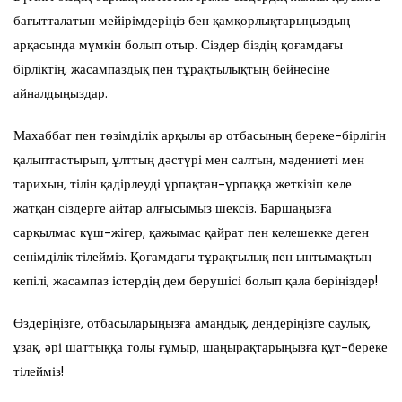
бағытталатын мейірімдеріңіз бен қамқорлықтарыңыздың
арқасында мүмкін болып отыр. Сіздер біздің қоғамдағы
бірліктің, жасампаздық пен тұрақтылықтың бейнесіне
айналдыңыздар.
Махаббат пен төзімділік арқылы әр отбасының береке-бірлігін
қалыптастырып, ұлттың дәстүрі мен салтын, мәдениеті мен
тарихын, тілін қадірлеуді ұрпақтан-ұрпаққа жеткізіп келе
жатқан сіздерге айтар алғысымыз шексіз. Баршаңызға
сарқылмас күш-жігер, қажымас қайрат пен келешекке деген
сенімділік тілейміз. Қоғамдағы тұрақтылық пен ынтымақтың
кепілі, жасампаз істердің дем берушісі болып қала беріңіздер!
Өздеріңізге, отбасыларыңызға амандық, дендеріңізге саулық,
ұзақ, әрі шаттыққа толы ғұмыр, шаңырақтарыңызға құт-береке
тілейміз!