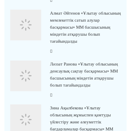
Алмат Әйтенов «Ұлытау облысының
мемлекеттік сатып алулар
басқармасы» ММ басшысының
міндетін атқарушы болып
тағайындалды
Ләззат Ранова «Ұлытау облысының
денсаулық сақтау басқармасы» ММ
басшысының міндетін атқарушы
болып тағайындалды
Зина Ақылбекова «Ұлытау
облысының жұмыспен қамтуды
үйлестіру және әлеуметтік
бағдарламалар басқармасы» ММ