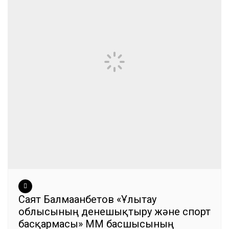
Саят Балмағанбетов «Ұлытау
облысының денешықтыру және спорт
басқармасы» ММ басшысының