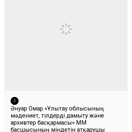
Әнуар Омар «Ұлытау облысының
мәдениет, тілдерді дамыту және
архивтер басқармасы» ММ
басшысының міндетін атқарушы