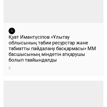
Қуат Имантүсіпов «Ұлытау
облысының табиғи ресурстар және
табиғатты пайдалану басқармасы» ММ
басшысының міндетін атқарушы
болып тағайындалды