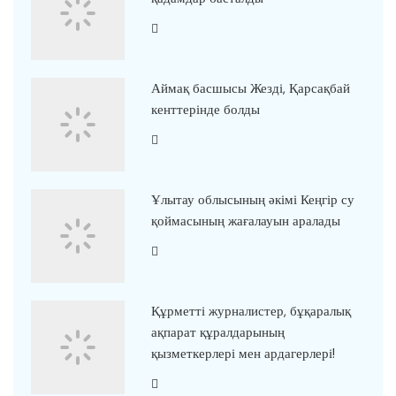
Аймақ басшысы Жезді, Қарсақбай
кенттерінде болды
Ұлытау облысының әкімі Кеңгір су
қоймасының жағалауын аралады
Құрметті журналистер, бұқаралық
ақпарат құралдарының
қызметкерлері мен ардагерлері!