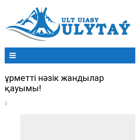
Құрметті нәзік жандылар
қауымы!