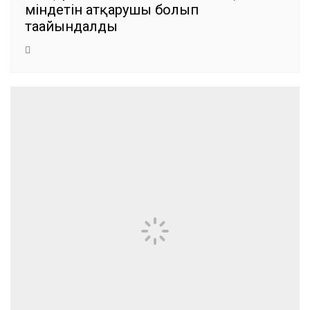
міндетін атқарушы болып
тағайындалды