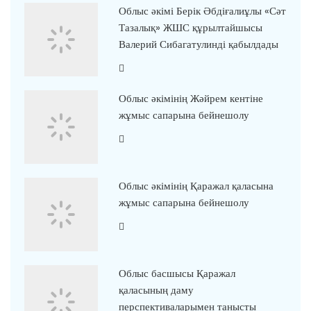
Облыс әкімі Берік Әбдіғалиұлы «Сәт
Тазалық» ЖШС құрылтайшысы
Валерий Сибагатулинді қабылдады
Облыс әкімінің Жәйрем кентіне
жұмыс сапарына бейнешолу
Облыс әкімінің Қаражал қаласына
жұмыс сапарына бейнешолу
Облыс басшысы Қаражал
қаласының даму
перспективаларымен танысты