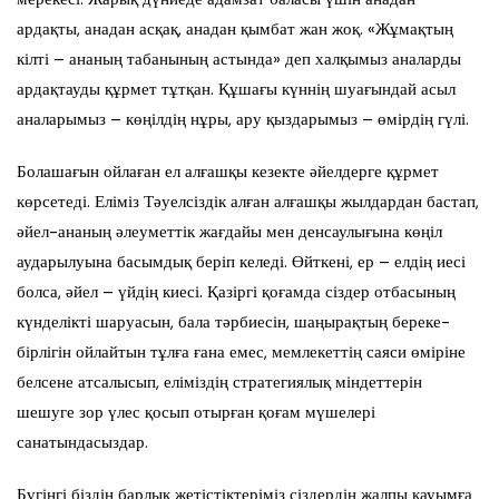
ардақты, анадан асқақ, анадан қымбат жан жоқ. «Жұмақтың
кілті – ананың табанының астында» деп халқымыз аналарды
ардақтауды құрмет тұтқан. Құшағы күннің шуағындай асыл
аналарымыз – көңілдің нұры, ару қыздарымыз – өмірдің гүлі.
Болашағын ойлаған ел алғашқы кезекте әйелдерге құрмет
көрсетеді. Еліміз Тәуелсіздік алған алғашқы жылдардан бастап,
әйел-ананың әлеуметтік жағдайы мен денсаулығына көңіл
аударылуына басымдық беріп келеді. Өйткені, ер – елдің иесі
болса, әйел – үйдің киесі. Қазіргі қоғамда сіздер отбасының
күнделікті шаруасын, бала тәрбиесін, шаңырақтың береке-
бірлігін ойлайтын тұлға ғана емес, мемлекеттің саяси өміріне
белсене атсалысып, еліміздің стратегиялық міндеттерін
шешуге зор үлес қосып отырған қоғам мүшелері
санатындасыздар.
Бүгінгі біздің барлық жетістіктеріміз сіздердің жалпы қауымға