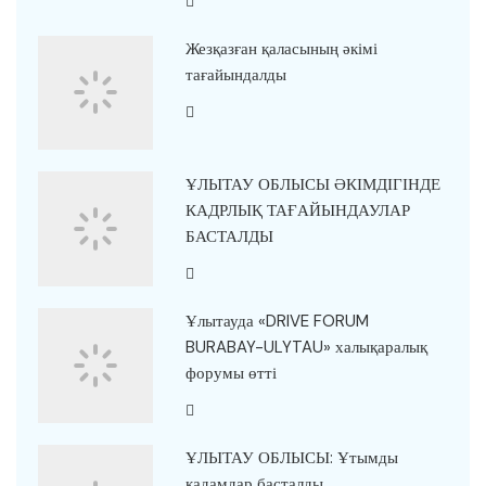
Жезқазған қаласының әкімі
тағайындалды
ҰЛЫТАУ ОБЛЫСЫ ӘКІМДІГІНДЕ
КАДРЛЫҚ ТАҒАЙЫНДАУЛАР
БАСТАЛДЫ
Ұлытауда «DRIVE FORUM
BURABAY-ULYTAU» халықаралық
форумы өтті
ҰЛЫТАУ ОБЛЫСЫ: Ұтымды
қадамдар басталды