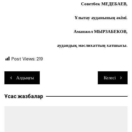
Советбек МЕДЕБАЕВ,
Ұлытау ауданының әкімі.
Аманжол МЫРЗАБЕКОВ,
аудандық мәслихаттың хатшысы.
Post Views:
219
Навигация
Алдыңғы
Келесі
по
Ұқсас жазбалар
записям