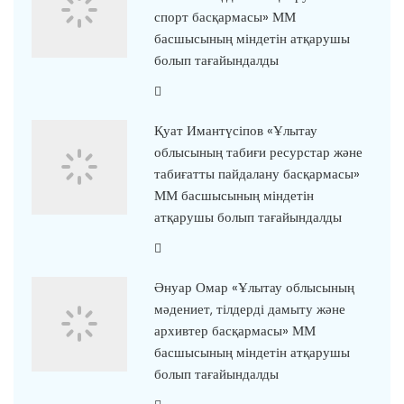
спорт басқармасы» ММ
басшысының міндетін атқарушы
болып тағайындалды
Қуат Имантүсіпов «Ұлытау
облысының табиғи ресурстар және
табиғатты пайдалану басқармасы»
ММ басшысының міндетін
атқарушы болып тағайындалды
Әнуар Омар «Ұлытау облысының
мәдениет, тілдерді дамыту және
архивтер басқармасы» ММ
басшысының міндетін атқарушы
болып тағайындалды