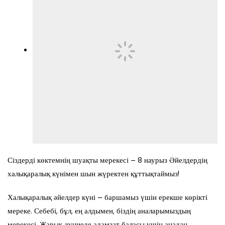
Сіздерді көктемнің шуақты мерекесі – 8 наурыз Әйелдердің
халықаралық күнімен шын жүректен құттықтаймыз!
Халықаралық әйелдер күні – баршамыз үшін ерекше көрікті
мереке. Себебі, бұл, ең алдымен, біздің аналарымыздың
мерекесі. Жарық дүниеде адамзат баласы үшін анадан