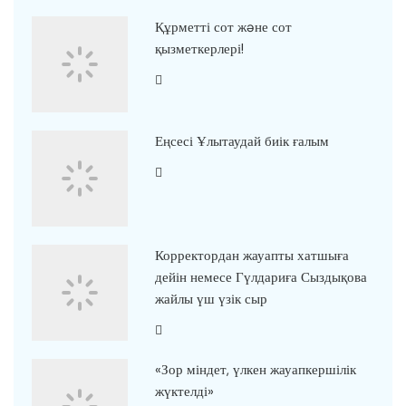
Құрметті сот жəне сот
қызметкерлері!
Еңсесі Ұлытаудай биік ғалым
Корректордан жауапты хатшыға
дейін немесе Гүлдариға Сыздықова
жайлы үш үзік сыр
«Зор міндет, үлкен жауапкершілік
жүктелді»