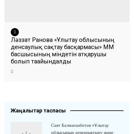
Ләззат Ранова «Ұлытау облысының
денсаулық сақтау басқармасы» ММ
басшысының міндетін атқарушы
болып тағайындалды
Жаңалықтар таспасы
Саят Балмағанбетов «Ұлытау
облысының денешықтыру және