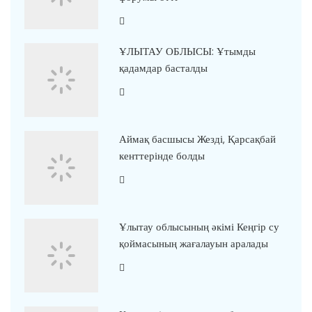
ҰЛЫТАУ ОБЛЫСЫ: Ұтымды
қадамдар басталды
Аймақ басшысы Жезді, Қарсақбай
кенттерінде болды
Ұлытау облысының әкімі Кеңгір су
қоймасының жағалауын аралады