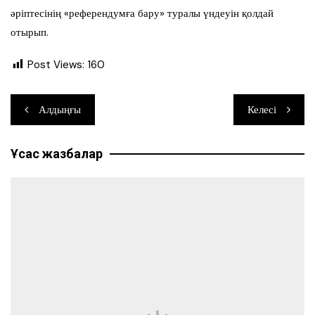
әріптесінің «референдумға бару» туралы үндеуін қолдай
отырып.
Post Views:
160
Навигация
Алдыңғы
Келесі
по
Ұқсас жазбалар
записям