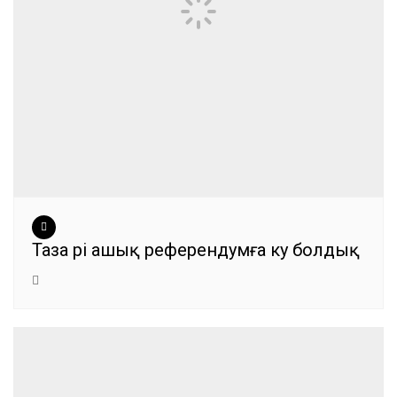
Таза әрі ашық референдумға куә болдық