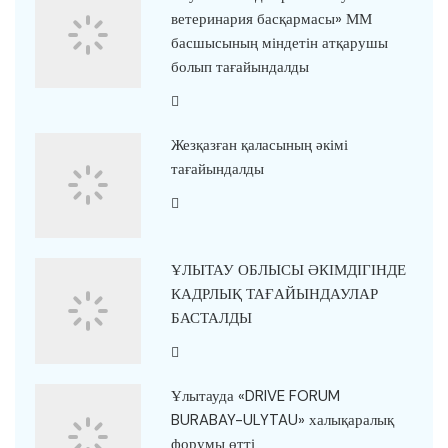
ветеринария басқармасы» ММ
басшысының міндетін атқарушы
болып тағайындалды
Жезқазған қаласының әкімі
тағайындалды
ҰЛЫТАУ ОБЛЫСЫ ӘКІМДІГІНДЕ
КАДРЛЫҚ ТАҒАЙЫНДАУЛАР
БАСТАЛДЫ
Ұлытауда «DRIVE FORUM
BURABAY-ULYTAU» халықаралық
форумы өтті