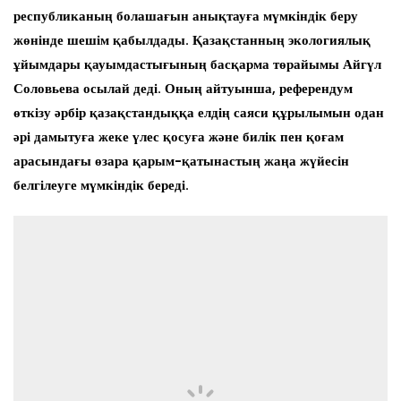
республиканың болашағын анықтауға мүмкіндік беру
жөнінде шешім қабылдады. Қазақстанның экологиялық
ұйымдары қауымдастығының басқарма төрайымы Айгүл
Соловьева осылай деді. Оның айтуынша, референдум
өткізу әрбір қазақстандыққа елдің саяси құрылымын одан
әрі дамытуға жеке үлес қосуға және билік пен қоғам
арасындағы өзара қарым-қатынастың жаңа жүйесін
белгілеуге мүмкіндік береді.