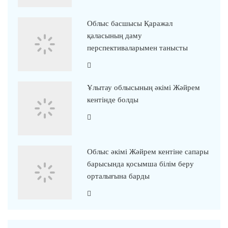
Облыс басшысы Қаражал
қаласының даму
перспективаларымен танысты
Ұлытау облысының әкімі Жәйрем
кентінде болды
Облыс әкімі Жәйрем кентіне сапары
барысында қосымша білім беру
орталығына барды