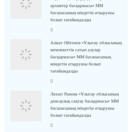
архивтер басқармасы» ММ
басшысының міндетін атқарушы
болып тағайындалды
Алмат Әйтенов «Ұлытау облысының
мемлекеттік сатып алулар
басқармасы» ММ басшысының
міндетін атқарушы болып
тағайындалды
Ләззат Ранова «Ұлытау облысының
денсаулық сақтау басқармасы» ММ
басшысының міндетін атқарушы
болып тағайындалды