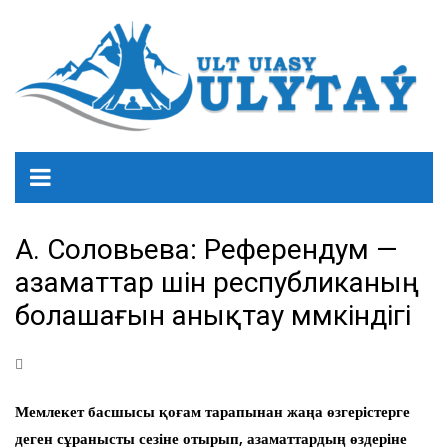
А. Соловьева: Референдум —
азаматтар үшін республиканың
болашағын анықтау мүмкіндігі
Мемлекет басшысы қоғам тарапынан жаңа өзгерістерге
деген сұранысты сезіне отырып, азаматтардың өздеріне