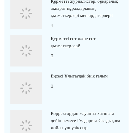
Құрметті журналистер, бұқаралық
ақпарат құралдарының
қызметкерлері мен ардагерлері!
Құрметті сот жəне сот
қызметкерлері!
Еңсесі Ұлытаудай биік ғалым
Корректордан жауапты хатшыға
дейін немесе Гүлдариға Сыздықова
жайлы үш үзік сыр