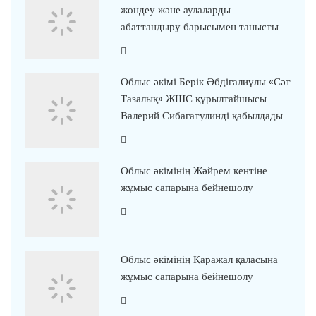
жөндеу және аулаларды
абаттандыру барысымен танысты
Облыс әкімі Берік Әбдіғалиұлы «Сәт
Тазалық» ЖШС құрылтайшысы
Валерий Сибагатулинді қабылдады
Облыс әкімінің Жәйрем кентіне
жұмыс сапарына бейнешолу
Облыс әкімінің Қаражал қаласына
жұмыс сапарына бейнешолу