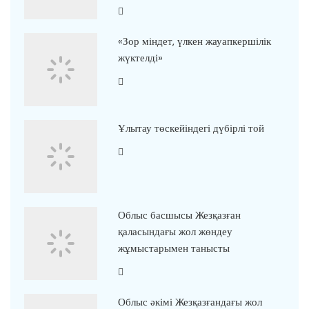
«Зор міндет, үлкен жауапкершілік
жүктелді»
Ұлытау төскейіндегі дүбірлі той
Облыс басшысы Жезқазған
қаласындағы жол жөндеу
жұмыстарымен танысты
Облыс әкімі Жезқазғандағы жол