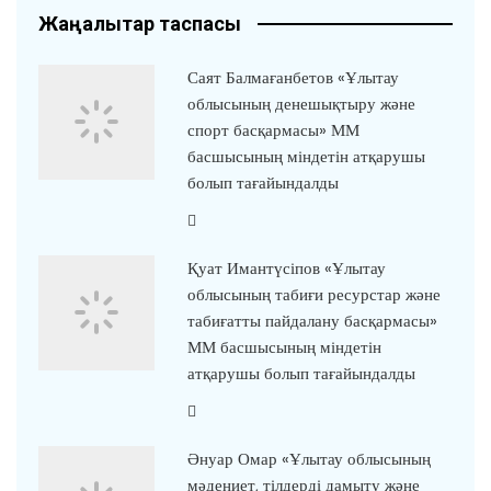
Жаңалықтар таспасы
Саят Балмағанбетов «Ұлытау
облысының денешықтыру және
спорт басқармасы» ММ
басшысының міндетін атқарушы
болып тағайындалды
Қуат Имантүсіпов «Ұлытау
облысының табиғи ресурстар және
табиғатты пайдалану басқармасы»
ММ басшысының міндетін
атқарушы болып тағайындалды
Әнуар Омар «Ұлытау облысының
мәдениет, тілдерді дамыту және