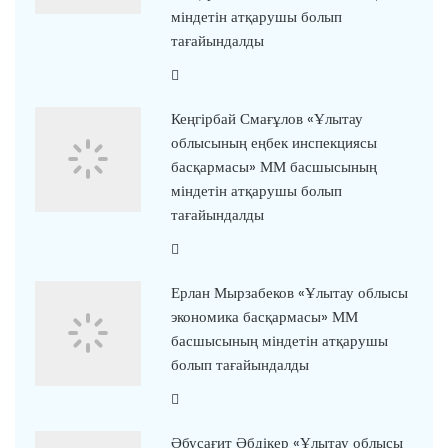
міндетін атқарушы болып
тағайындалды
Кеңгірбай Смағұлов «Ұлытау
облысының еңбек инспекциясы
басқармасы» ММ басшысының
міндетін атқарушы болып
тағайындалды
Ерлан Мырзабеков «Ұлытау облысы
экономика басқармасы» ММ
басшысының міндетін атқарушы
болып тағайындалды
Әбусағит Әбдікер «Ұлытау облысы