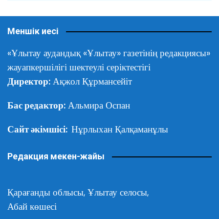
Меншік иесі
«Ұлытау аудандық «Ұлытау» газетінің редакциясы»
жауапкершілігі шектеулі серіктестігі
Директор:
Ақжол Құрмансейіт
Бас редактор:
Альмира Оспан
Сайт әкімшісі:
Нұрлыхан Қалқаманұлы
Редакция мекен-жайы
Қарағанды облысы,
Ұлытау селосы,
Абай көшесі