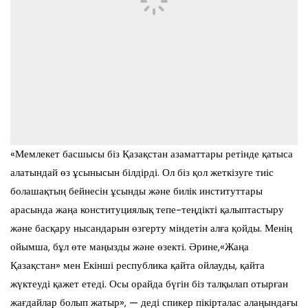
«Мемлекет басшысы біз Қазақстан азаматтары ретінде қатыса
алатындай өз ұсынысын білдірді. Ол біз қол жеткізуге тиіс
болашақтың бейнесін ұсынды және билік институттары
арасында жаңа конституциялық тепе-теңдікті қалыптастыру
және басқару нысандарын өзгерту міндетін алға қойды. Менің
ойымша, бұл өте маңызды және өзекті. Әрине,«Жаңа
Қазақстан» мен Екінші республика қайта ойлауды, қайта
жүктеуді қажет етеді. Осы орайда бүгін біз талқылап отырған
жағдайлар болып жатыр», — деді спикер пікірталас алаңындағы