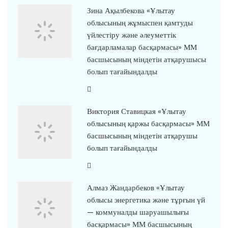
Зина Ақылбекова «Ұлытау
облысының жұмыспен қамтуды
үйлестіру және әлеуметтік
бағдарламалар басқармасы» ММ
басшысының міндетін атқарушысы
болып тағайындалды
Виктория Ставицкая «Ұлытау
облысының қаржы басқармасы» ММ
басшысының міндетін атқарушы
болып тағайындалды
Алмаз Жандарбеков «Ұлытау
облысы энергетика және тұрғын үй
— коммуналды шаруашылығы
басқармасы» ММ басшысының