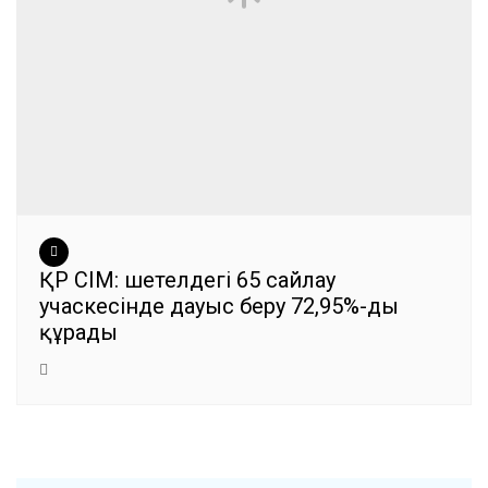
ҚР СІМ: шетелдегі 65 сайлау
учаскесінде дауыс беру 72,95%-ды
құрады