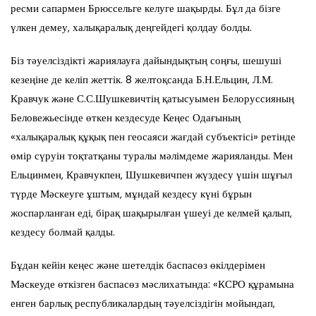
ресми сапармен Брюссельге келуге шақырды. Бұл да бізге
үлкен демеу, халықаралық деңгейдегі қолдау болды.
Біз тәуелсіздікті жариялауға дайындықтың соңғы, шешуші
кезеңіне де келіп жеттік. 8 желтоқсанда Б.Н.Ельцин, Л.М.
Кравчук және С.С.Шушкевичтің қатысуымен Белоруссияның
Беловежьесінде өткен кездесуде Кеңес Одағының
«халықаралық құқық пен геосаяси жағдай субъектісі» ретінде
өмір сүруін тоқтатқаны туралы мәлімдеме жарияланды. Мен
Ельцинмен, Кравчукпен, Шушкевичпен жүздесу үшін шұғыл
түрде Мәскеуге ұштым, мұндай кездесу күні бұрын
жоспарланған еді, бірақ шақырылған үшеуі де келмей қалып,
кездесу болмай қалды.
Бұдан кейін кеңес және шетелдік баспасөз өкілдерімен
Мәскеуде өткізген баспасөз мәслихатында: «КСРО құрамына
енген барлық республикалардың тәуелсіздігін мойындап,