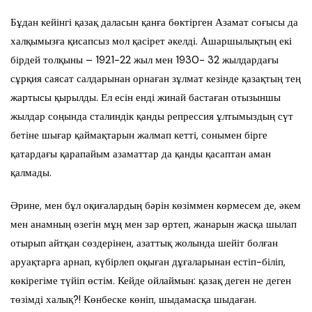
Бұдан кейінгі қазақ даласын қанға бөктірген Азамат соғысы да
халқымызға қисапсыз мол қасірет әкелді. Ашаршылықтың екі
бірдей толқыны – 1921-22 жыл мен 1930- 32 жылдардағы
сұрқия саясат салдарынан орнаған зұлмат кезінде қазақтың тең
жартысы қырылды. Ел есін енді жинай бастаған отызыншы
жылдар соңында сталиндік қанды репрессия ұлтымыздың сүт
бетіне шығар қаймақтарын жалмап кетті, сонымен бірге
қатардағы қарапайым азаматтар да қанды қасаптан аман
қалмады.
Әрине, мен бұл оқиғалардың бәрін көзіммен көрмесем де, әкем
мен анамның өзегін мұң мен зар өртеп, жанарын жасқа шылап
отырып айтқан сөздерінен, азаттық жолында шейіт болған
аруақтарға арнап, күбірлеп оқыған дұғаларынан естіп-біліп,
көкірегіме түйіп өстім. Кейде ойлаймын: қазақ деген не деген
төзімді халық?! Көнбеске көніп, шыдамасқа шыдаған.