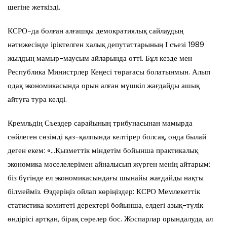
шегіне жеткізді.
КСРО-да болған алғашқы демократиялық сайлаудың
нәтижесінде іріктелген халық депутаттарының І съезі 1989
жылдың мамыр-маусым айларында өтті. Бұл кезде мен
Республика Министрлер Кеңесі төрағасы болатынмын. Алып
одақ экономикасында орын алған мүшкіл жағдайды ашық
айтуға тура келді.
Кремльдің Съездер сарайының трибунасынан мамырда
сөйлеген сөзімді қаз-қалпында келтірер болсақ, онда былай
деген екем: «…Қызметтік міндетім бойынша практикалық
экономика мәселелерімен айналысып жүрген менің айтарым:
біз бүгінде ел экономикасындағы шынайы жағдайды нақты
білмейміз. Өздеріңіз ойлап көріңіздер: КСРО Мемлекеттік
статистика комитеті деректері бойынша, елдегі азық-түлік
өндірісі артқан, бірақ сөрелер бос. Жоспарлар орындалуда, ал