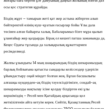
жоғары баға берген ұлт дамуының даңғыл жолының өзегін дәл
осы қос стратегия құрайды.
Біздің жұрт – тамырын жеті қат жер астына жіберген алып
бәйтеректей өзінің күш-қуатын ғасырлар бойы Ұлы дала
төсінен алған байырғы халық. Бабаларымыз бізге мұра қылып
ұланғайыр жер қалдырды. Бірақ ол кешегі патша заманында да,
Кеңес Одағы тұсында да халықаралық құжаттармен
ресімделмеді.
Жалпы ұзындығы 14 мың шақырымдық біздің шекарамыздың
барлық бойлығына қатысты сындарлы келіссөздер үдерісін
ұйымдастыру оңай міндет болған жоқ. Бұған басшылығы
алғашқы күндерден-ақ біздің тәуелсіздігімізге, сондай-ақ
шекарамызды нақтылау ісіне қолдау білдірген екі ұлы
көршіміздің – Ресей мен Қытайдың арқасында қол
жеткізілгенін айта кетуім керек. Сөйтіп, Қазақстанның Ресей
Федерациясымен арадағы ұзындығы 7500 шақырым болатын