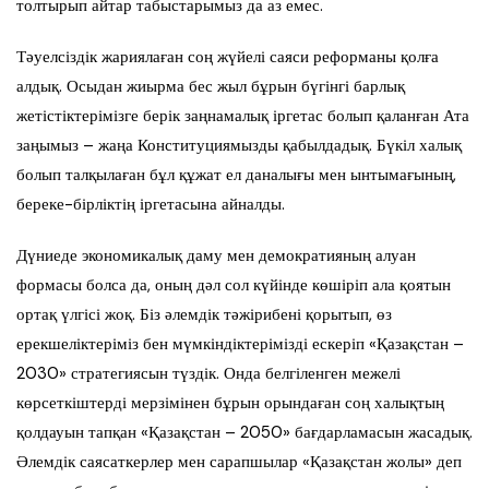
толтырып айтар табыстарымыз да аз емес.
Тәуелсіздік жариялаған соң жүйелі саяси реформаны қолға
алдық. Осыдан жиырма бес жыл бұрын бүгінгі барлық
жетістіктерімізге берік заңнамалық іргетас болып қаланған Ата
заңымыз – жаңа Конституциямызды қабылдадық. Бүкіл халық
болып талқылаған бұл құжат ел даналығы мен ынтымағының,
береке-бірліктің іргетасына айналды.
Дүниеде экономикалық даму мен демократияның алуан
формасы болса да, оның дәл сол күйінде көшіріп ала қоятын
ортақ үлгісі жоқ. Біз әлемдік тәжірибені қорытып, өз
ерекшеліктеріміз бен мүмкіндіктерімізді ескеріп «Қазақстан –
2030» стратегиясын түздік. Онда белгіленген межелі
көрсеткіштерді мерзімінен бұрын орындаған соң халықтың
қолдауын тапқан «Қазақстан – 2050» бағдарламасын жасадық.
Әлемдік саясаткерлер мен сарапшылар «Қазақстан жолы» деп