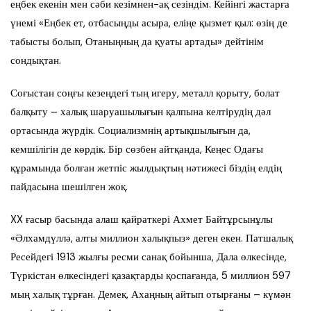
еңбек екенін мен сәби кезімнен-ақ сезіндім. Кейінгі жастарға
үнемі «Еңбек ет, отбасыңды асыра, еліңе қызмет қыл: өзің де
табысты болып, Отаныңның да қуаты артады» дейтінім
сондықтан.
Соғыстан соңғы кезеңдегі тың игеру, металл қорыту, болат
балқыту – халық шаруашылығын қалпына келтірудің дәл
ортасында жүрдік. Социализмнің артықшылығын да,
кемшілігін де көрдік. Бір сөзбен айтқанда, Кеңес Одағы
құрамында болған жетпіс жылдықтың нәтижесі біздің елдің
пайдасына шешілген жоқ.
XX ғасыр басында алаш қайраткері Ахмет Байтұрсынұлы
«Әлхамдүллә, алты миллион халықпыз» деген екен. Патшалық
Ресейдегі 1913 жылғы ресми санақ бойынша, Дала өлкесінде,
Түркістан өлкесіндегі қазақтарды қоспағанда, 5 миллион 597
мың халық тұрған. Демек, Ахаңның айтып отырғаны – күмән