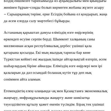
Біздің еншімізге тарихымызда өз ауқымдылығы мен қиындығы
жөнінен бұрын-соңды болып көрмеген жобаны жүзеге асыру
– Сарыарқаның төріне, ерке Есілдің бойына ел қондырып, жаңа
да әсем елорда салу мәртебесі бұйырды.
Астананың қарыштап дамуы еліміздің өзге өңірлерінің
өркендеп өсуіне серпін берді. Шымкент халқының саны
миллионнан асқан республикалық дербес үшінші қала
қатарына қосылды. Екі мың жылдық тарихы бар көне
Түркістан кейінгі екі жылдың ішінде айтарлықтай өзгеріп, әсем
шаһарлардың біріне айналды. Еліміздің өзге өңірлері мен ірі
қалаларын да дәл осындай болашақ күтіп тұр деп нық
сеніммен айта аламын.
Егемендіктің елең-алаңында-ақ мен Қазақстанға экономикалық
жаңғыру, инфрақұрылымды жаңарту және шикізатқа
тәуелділіктен құтылу қажет екенін түсіндім. Бірақ тек үшінші
онжылдықтың басына қарай, ресурс пен тәжірибе жинақтаған