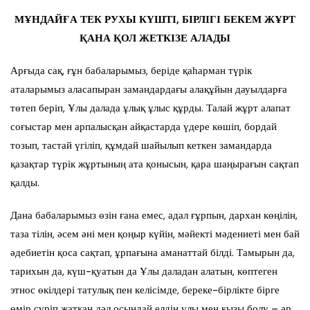
МҰНДАЙҒА ТЕК РУХЫ КҮШТІ, БІРЛІГІ БЕКЕМ ЖҰРТ
ҚАНА ҚОЛ ЖЕТКІЗЕ АЛАДЫ
Арғыда сақ, ғұн бабаларымыз, беріде қаһарман түрік
аталарымыз аласапыран замандардағы алақұйын дауылдарға
төтеп беріп, Ұлы далада ұлық ұлыс құрды. Талай жұрт алапат
соғыстар мен арпалысқан айқастарда үдере көшіп, бордай
тозып, тастай үгіліп, құмдай шайылып кеткен замандарда
қазақтар түрік жұртының ата қонысын, қара шаңырағын сақтап
қалды.
Дана бабаларымыз өзін ғана емес, адал ғұрпын, дархан көңілін,
таза тілін, әсем әні мен қоңыр күйін, мәйекті мәдениеті мен бай
әдебиетін қоса сақтап, ұрпағына аманаттай білді. Тамырын да,
тарихын да, күш-қуатын да Ұлы даладан алатын, көптеген
этнос өкілдері татулық пен келісімде, береке-бірлікте бірге
өмір сүріп жатқан дәл осындай елдің ұлы мен қызы болу – әр