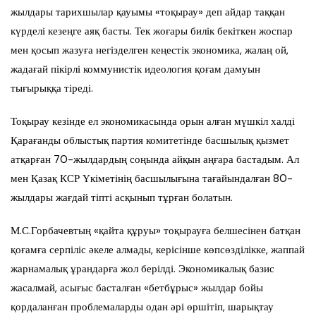
жылдары тарихшылар қауымы «тоқырау» деп айдар таққан
күрделі кезеңге аяқ басты. Тек жоғары билік бекіткен жоспар
мен қосып жазуға негізделген кеңестік экономика, жалаң ой,
жадағай пікірлі коммунистік идеология қоғам дамуын
тығырыққа тіреді.
Тоқырау кезінде ел экономикасында орын алған мүшкіл халді
Қарағанды облыстық партия комитетінде басшылық қызмет
атқарған 70-жылдардың соңында айқын аңғара бастадым. Ал
мен Қазақ КСР Үкіметінің басшылығына тағайындалған 80-
жылдары жағдай тіпті асқынып тұрған болатын.
М.С.Горбачевтың «қайта құруы» тоқырауға белшесінен батқан
қоғамға серпіліс әкеле алмады, керісінше көпсөзділікке, жаппай
жарнамалық ұрандарға жол берілді. Экономикалық базис
жасалмай, асығыс басталған «бетбұрыс» жылдар бойы
қордаланған проблемаларды одан әрі өршітіп, шарықтау