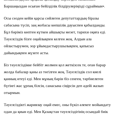
Баршаңыздан осыған бейілділік білдірулеріңізді сұраймын».
Осы сөзден кейін қарсы сөйлеген депутаттардың біразы
сабасына түсіп, заң жобасы көпшілік дауыспен қабылданды.
Бұл бәріміз көптен күткен айшықты мезет, тарихи оқиға еді.
Тәуелсіздік бізге оңайлықпен келген жоқ. Алдын ала
ойластырумен, зор ұйымдастырушылықпен, қапысыз
дайындықпен жүзеге асты.
Біз тәуелсіздікке бейбіт жолмен қол жеткізсек те, оған барар
жолда бабалар қаны аз төгілген жоқ. Тәуелсіздік сол киелі
қанның өтеуі еді. Мен мұның бәрін біз сенген, тәрбиелеген
бүгінгі жас ұрпақ білсін, санасына сіңірсін деп әдейі жазып
отырмын.
Тәуелсіздікті жариялау оңай емес, оны бүкіл әлемге мойындату
одан да қиын еді. Мен Қазақстан тәуелсіздігінің осындай биік