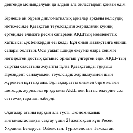
деңгейде мойындалуын да алдын ала ойластырып қойған едім.
Бірнеше ай бұрын дипломатиялық арналар арқылы келісудің
нәтижесінде Қазақстан тәуелсіздігін жариялаған күннің
ертеңінде елімізге ресми сапармен АҚШтың мемлекеттік
хатшысы Дж.Бейкердің өзі келді. Бұл оның Қазақстанға екінші
сапары болатын. Осы уақыт ішінде екеуміз өзара сенімге
негізделген достық қатынас орнатып үлгерген едік. АҚШ-тың
сыртқы саясатына жауапты тұлға Қазақстанды тұңғыш
Президент сайлауымен, тәуелсіздік жариялауымен шын
жүректен құттықтады. Бұл ақпаратты онымен бірге келген
шетелдік журналистер қауымы АҚШ пен Батыс елдеріне сол
сәтте-ақ таратып жіберді.
Оқиғалар ағыны қарқын ала түсті. Экономикалық
ынтымақтастықты сақтау үшін 21 желтоқсан күні Ресей,
Украина, Беларусь, Өзбекстан, Түрікменстан, Тәжікстан,