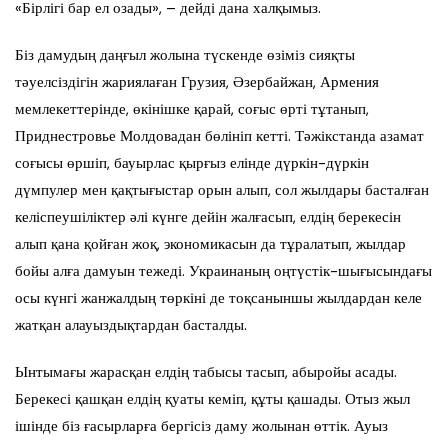
«Бірлігі бар ел озады», – дейді дана халқымыз.
Біз дамудың даңғыл жолына түскенде өзіміз сияқты
тәуелсіздігін жариялаған Грузия, Әзербайжан, Армения
мемлекеттерінде, өкінішке қарай, соғыс өрті тұтанып,
Приднестровье Молдовадан бөлініп кетті. Тәжікстанда азамат
соғысы өршіп, бауырлас қырғыз елінде дүркін-дүркін
дүмпулер мен қақтығыстар орын алып, сол жылдары басталған
келіспеушіліктер әлі күнге дейін жалғасып, елдің берекесін
алып қана қойған жоқ, экономикасын да тұралатып, жылдар
бойы алға дамуын тежеді. Украинаның оңтүстік-шығысындағы
осы күнгі жанжалдың төркіні де тоқсаныншы жылдардан келе
жатқан алауыздықтардан басталды.
Ынтымағы жарасқан елдің табысы тасып, абыройы асады.
Берекесі қашқан елдің қуаты кеміп, құты қашады. Отыз жыл
ішінде біз ғасырларға бергісіз даму жолынан өттік. Ауыз