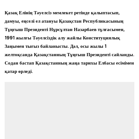
Қазақ
Елінің
Тәуелсіз
мемлекет
ретінде
қалыптасып
,
дамуы
, еңселі
ел
атануы
Қазақстан
Республикасының
Тұңғыш
Президенті
Нұрсұлтан
Назарбаев
тұлғасымен
,
1991 жылғы
Тәуелсіздік
алу
жайлы
Конституциялық
Заңымен
тығыз
байланысты
. Дәл
, осы
жылы
1
желтоқсанда
Қазақстанның
Тұңғыш
Президенті
сайланды
.
Содан
бастап
Қазақстанның
жаңа
тарихы
Елбасы
есімімен
қатар
өрледі
.