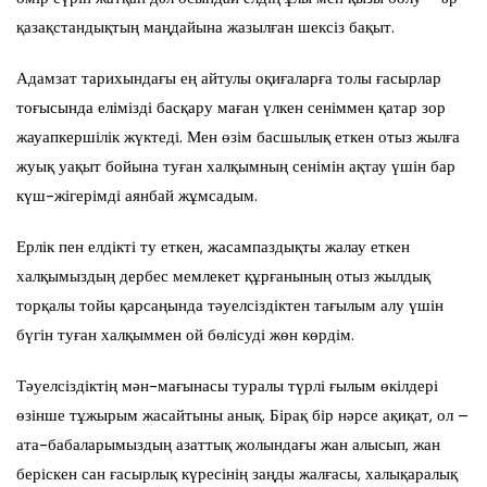
қазақстандықтың маңдайына жазылған шексіз бақыт.
Адамзат тарихындағы ең айтулы оқиғаларға толы ғасырлар
тоғысында елімізді басқару маған үлкен сеніммен қатар зор
жауапкершілік жүктеді. Мен өзім басшылық еткен отыз жылға
жуық уақыт бойына туған халқымның сенімін ақтау үшін бар
күш-жігерімді аянбай жұмсадым.
Ерлік пен елдікті ту еткен, жасампаздықты жалау еткен
халқымыздың дербес мемлекет құрғанының отыз жылдық
торқалы тойы қарсаңында тәуелсіздіктен тағылым алу үшін
бүгін туған халқыммен ой бөлісуді жөн көрдім.
Тәуелсіздіктің мән-мағынасы туралы түрлі ғылым өкілдері
өзінше тұжырым жасайтыны анық. Бірақ бір нәрсе ақиқат, ол –
ата-бабаларымыздың азаттық жолындағы жан алысып, жан
беріскен сан ғасырлық күресінің заңды жалғасы, халықаралық