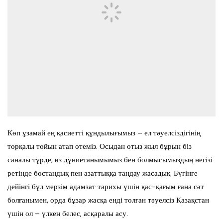
Көп ұзамай ең қасиетті құндылығымыз – ел тәуелсіздігінің
торқалы тойын атап өтеміз. Осыдан отыз жыл бұрын біз
саналы түрде, өз дүниетанымымыз бен болмысымыздың негізі
ретінде бостандық пен азаттыққа таңдау жасадық. Бүгінге
дейінгі бұл мерзім адамзат тарихы үшін қас-қағым ғана сәт
болғанымен, орда бұзар жасқа енді толған тәуелсіз Қазақстан
үшін ол – үлкен белес, асқаралы асу.