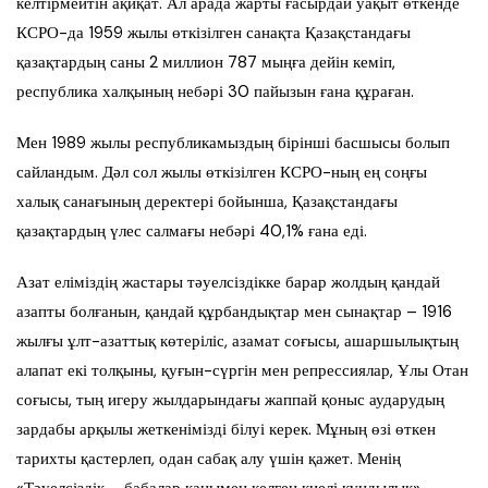
келтірмейтін ақиқат. Ал арада жарты ғасырдай уақыт өткенде
КСРО-да 1959 жылы өткізілген санақта Қазақстандағы
қазақтардың саны 2 миллион 787 мыңға дейін кеміп,
республика халқының небәрі 30 пайызын ғана құраған.
Мен 1989 жылы республикамыздың бірінші басшысы болып
сайландым. Дәл сол жылы өткізілген КСРО-ның ең соңғы
халық санағының деректері бойынша, Қазақстандағы
қазақтардың үлес салмағы небәрі 40,1% ғана еді.
Азат еліміздің жастары тәуелсіздікке барар жолдың қандай
азапты болғанын, қандай құрбандықтар мен сынақтар – 1916
жылғы ұлт-азаттық көтеріліс, азамат соғысы, ашаршылықтың
алапат екі толқыны, қуғын-сүргін мен репрессиялар, Ұлы Отан
соғысы, тың игеру жылдарындағы жаппай қоныс аударудың
зардабы арқылы жеткенімізді білуі керек. Мұның өзі өткен
тарихты қастерлеп, одан сабақ алу үшін қажет. Менің
«Тәуелсіздік – бабалар қанымен келген киелі құндылық»