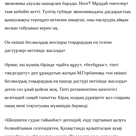
экономика ахуалы нашарлап барады. Неге? Мұндай «негелер»
тым көбейіп кетті. Түптің түбінде экономикадағы дағдарыстың
қаншалықты тереңдеп кеткенін анықтап, оны еңсерудің айқын
жолын табуымыз керек-ақ.
Он екінші бесжылдық жоспары тоқыраудың ең тозған
дәстүрлері негізінде жасалды».
Әрине, екі күннің бірінде «қайта құру», «бетбұрыс», тіпті
«жеделдету» деп ұрандатып жатқан М.Горбачевқа «он екінші
бесжылдық тоқыраудың ең нашар дәстүрі негізінде жасалды»
деген сөз ұнай қойған жоқ. Тіпті регламентпен шектегісі
келгендей сыңай танытты. Бірақ залдың дүркірете қол соққаны
оның мені тоқтатуына мүмкіндік бермеді.
«Шешінген судан тайынбас» дегендей, енді тартынып қалуға
болмайтынын сезгендіктен, Қазақстанда қалыптасқан ауыр