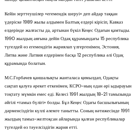
Кейін зерттеушілер «егемендік шеруі» деп айдар таққан
үдеріске 1989 жылы алдымен Балтық елдері кірісіп, Кавказ
елдерінде жалғасты да, артынан бүкіл Кеңес Одағын қамтыды.
1990 жылдың аяғына дейін Одақ құрамындағы 15 республика
түгелдей өз егемендігін жариялап үлгергенімен, Эстония,
Литва және Латвия елдерінен басқа 12 республика әлі Одақ
құрамында болатын.
М.С.Горбачев қаншалықты жанталаса қимылдап, Одақты
сақтап қалуға әрекет еткенімен, КСРО-ның одан әрі ыдырауын
тоқтату мүмкін емес еді. Келесі 1991 жылдың 18-21 тамызында
әйгілі «тамыз бүлігі» болды. Бұл Кеңес Одағы басшылығының
дәрменсіздігін күллі әлемге танытты. Соның нәтижесінде 1991
жылдың тамыз-желтоқсан айларында қалған республикалар
түгелдей өз тәуелсіздігін жария етті.