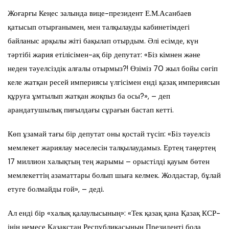
Жоғарғы Кеңес залында вице-президент Е.М.Асанбаев
қатысып отырғанымен, мен талқылауды кабинетімдегі
байланыс арқылы жіті бақылап отырдым. Әлі есімде, күн
тәртібі жария етілісімен-ақ бір депутат: «Біз кімнен және
неден тәуелсіздік алғалы отырмыз?! Өзіміз 70 жыл бойы сөгіп
келе жатқан ресей империясы үлгісімен енді қазақ империясын
құруға ұмтылып жатқан жоқпыз ба осы?», – деп
арандатушылық пиғылдағы сұрағын бастап кетті.
Көп ұзамай тағы бір депутат оны қостай түсіп: «Біз тәуелсіз
мемлекет жариялау мәселесін талқылаудамыз. Ертең таңертең
17 миллион халықтың тең жарымы – орыстілді қауым бөтен
мемлекеттің азаматтары болып шыға келмек. Жолдастар, бұлай
етуге болмайды ғой», – деді.
Ал енді бір «халық қалаулысының»: «Тек қазақ қана Қазақ КСР-
інің немесе Қазақстан Республикасының Президенті бола