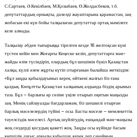
С.Сартаев, Ә.Кекілбаев, М.Қозыбаев, Ө.Жолдасбеков, т.б.
депутаттардың орнықты, дәлелді жауаптарына қарамастан, заң
жобасын екі күн бойы талқылаған депутаттар ортақ мәмілеге
келе алмады.
Талқылау әбден тығырыққа тірелген кезде 16 желтоқсан күні
түстен кейін мен Жоғарғы Кеңеске келіп, депутаттарға мән-
жайды өзім түсіндіріп, олардың бұл шешімін бүкіл Қазақстан
халқы, күллі әлем жұрты күтіп отырғанын былайша жеткіздім:
«Бұл заңды қабылдауымыз керек, өйткені жалғыз біз ғана
қалдық. Көпұлтты Қазақстан халқының алдында біздің арымыз
таза. Бұл – барлығы әр сөзіне үңіле отырып оқитын маңызды
заң. Менің сайлауалды бағдарламам, біз шешкелі отырған
барлық мәселелердің түйіні – осы. Басты мәселе – мемлекеттік
тәуелсіздік мәселесі. Артық шүйлігудің, ешқандай мән-маңызы
жоқ сөздерді қосудың қажеті жоқ. Заңды осы күйінде басым
көпшілік дауыс арқылы қабылдау керек деп санаймын.