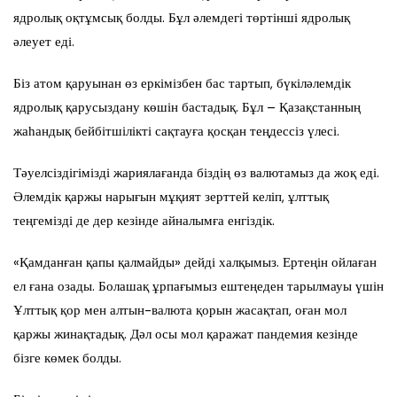
ядролық оқтұмсық болды. Бұл әлемдегі төртінші ядролық
әлеует еді.
Біз атом қаруынан өз еркімізбен бас тартып, бүкіләлемдік
ядролық қарусыздану көшін бастадық. Бұл – Қазақстанның
жаһандық бейбітшілікті сақтауға қосқан теңдессіз үлесі.
Тәуелсіздігімізді жариялағанда біздің өз валютамыз да жоқ еді.
Әлемдік қаржы нарығын мұқият зерттей келіп, ұлттық
теңгемізді де дер кезінде айналымға енгіздік.
«Қамданған қапы қалмайды» дейді халқымыз. Ертеңін ойлаған
ел ғана озады. Болашақ ұрпағымыз ештеңеден тарылмауы үшін
Ұлттық қор мен алтын-валюта қорын жасақтап, оған мол
қаржы жинақтадық. Дәл осы мол қаражат пандемия кезінде
бізге көмек болды.