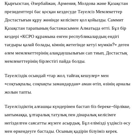
Қырғызстан, Әзербайжан, Армения, Молдова және Қазақстан
президенттері бас қосқан кездесуде Тәуелсіз Мемлекеттер
Достастығын құру жөнінде келісімге қол қойылды. Саммит
Қазақстан тарапының бастамасымен Алматыда өтті. Бұл бір
кездері «КСРО құрамына енген республикалардың ендігі
тағдыры қалай болады, кімнің жетегінде кетуі мүмкін?» деген
әлем мемлекеттерінің алаңдаушылығын сап тиып, Достастық
мемлекеттерінің бірлестігі пайда болды.
Тәуелсіздік осындай «тар жол, тайғақ кешулер» мен
«соқтықпалы, соқпақты замандардан» аман өтіп, өзінің арналы
жолын тапты.
Тәуелсіздіктің алғашқы күндерінен бастап біз береке-бірлікке,
ынтымаққа, ұлтаралық татулық пен дінаралық келісімге
негізделген саясатты жүзеге асырдық. Бұл елімізді үздіксіз өсу
мен өркендеуге бастады. Осының қадірін білуіміз керек.