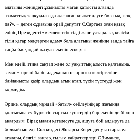
алатыны жөніндегі ұсынысты маған қатысты алғанда
азаматтық теңқұқылыққа жасалған қиянат деуге бола ма, жоқ
па?», – деген сұрағына орай депутат С.Сартаев оған қазақ
елінің Президенті «мемлекеттік тілді және ұлтаралық келісім
тілін қатар меңгерген адам» бола алатыны жөнінде заңда тайға
таңба басқандай жазулы екенін ескертті.
Мен әдейі, этика сақтап және ол уақыттың алыста қалғанына,
заман-төреші бәрін әлдеқашан өз орнына келтіргеніне
байланысты қазір олардың атын атап, түсін түстеуді жөн
көрмедім.
Әрине, олардың мұндай «батыл» сөйлеуінің ар жағында
қолтығына су бүркетін сыртқы күштердің бар екенін де бірден
аңғардым. Бірақ маған қателесуге де, ашуға бой алдыруға да
болмайтын еді. Сол кездегі Жоғарғы Кеңес депутаттары, ел
ағалары, белгілі заңгер, ғылым қайраткерлері С.Зиманов,