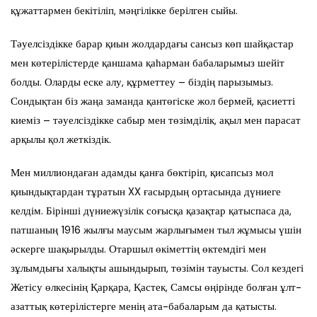
құжаттармен бекітіліп, мәңгілікке берілген сыйы.
Тәуелсіздікке барар қиын жолдардағы сансыз көп шайқастар
мен көтерілістерде қаншама қаһарман бабаларымыз шейіт
болды. Оларды еске алу, құрметтеу – біздің парызымыз.
Сондықтан біз жаңа заманда қантөгіске жол бермей, қасиетті
киеміз – тәуелсіздікке сабыр мен төзімділік, ақыл мен парасат
арқылы қол жеткіздік.
Мен миллиондаған адамды қанға бөктіріп, қисапсыз мол
қиындықтардан тұратын XX ғасырдың ортасында дүниеге
келдім. Бірінші дүниежүзілік соғысқа қазақтар қатыспаса да,
патшаның 1916 жылғы маусым жарлығымен тыл жұмысы үшін
әскерге шақырылды. Отаршыл өкіметтің өктемдігі мен
зұлымдығы халықты ашындырып, төзімін тауысты. Сол кездегі
Жетісу өлкесінің Қарқара, Қастек, Самсы өңірінде болған ұлт-
азаттық көтерілістерге менің ата-бабаларым да қатысты.