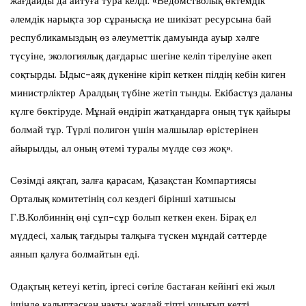
жағдайды да айтуға тура келді: «Ведомстволық өктемдік
әлемдік нарықта зор сұранысқа ие шикізат ресурсына бай
республикамыздың өз әлеуметтік дамуында ауыр хәлге
түсуіне, экологиялық дағдарыс шегіне келіп тірелуіне әкеп
соқтырды. Ыдыс-аяқ дүкеніне кіріп кеткен пілдің кебін киген
министрліктер Аралдың түбіне жетіп тынды. Екібастұз даланы
күлге бөктіруде. Мұнай өндіріп жатқандарға оның түк қайыры
болмай тұр. Түрлі полигон үшін малшылар өрістерінен
айырылды, ал оның өтемі туралы мүлде сөз жоқ».
Сөзімді аяқтап, залға қарасам, Қазақстан Компартиясы
Орталық комитетінің сол кездегі бірінші хатшысы
Г.В.Колбиннің өңі сұп-сұр болып кеткен екен. Бірақ ел
мүддесі, халық тағдыры талқыға түскен мұндай сәттерде
аянып қалуға болмайтын еді.
Одақтың кетеуі кетіп, іргесі сөгіле бастаған кейінгі екі жыл
ішінде қалыптасқан нақты жағдай тіпті ушығып кетті.