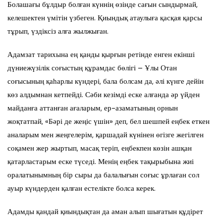
Болашағы бұлдыр болған күннің өзінде сағын сындырмай,
келешектен үмітін үзбеген. Қиындық атаулыға қасқая қарсы
тұрып, үздіксіз алға жылжыған.
Адамзат тарихына ең қанды қырғын ретінде енген екінші
дүниежүзілік соғыстың құрамдас бөлігі – Ұлы Отан
соғысының қаһарлы күндері, бала болсам да, әлі күнге дейін
көз алдымнан кетпейді. Сәби кезімді еске алғанда әр үйден
майданға аттанған ағаларым, ер-азаматының орнын
жоқтатпай, «Бәрі де жеңіс үшін» деп, бел шешпей еңбек еткен
аналарым мен жеңгелерім, қаршадай күнінен өгізге жегілген
соқамен жер жыртып, масақ теріп, еңбекпен көзін ашқан
қатарластарым еске түседі. Менің еңбек тақырыбына жиі
оралатынымның бір сыры да балалығын соғыс ұрлаған сол
ауыр күндерден қалған естелікте болса керек.
Адамды қандай қиындықтан да аман алып шығатын құдірет