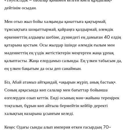
дейтінім осыдан.
Мен отыз жыл бойы халқымды қанаттыға қақтырмай,
тұмсықтыға шоқыттырмай, қайраңға қалдырмай, әлемдік
өркениеттің алдыңғы шебіне, дүниедегі ең дамыған 40 елдің
қатарына қостым. Осы жылдар ішінде әлемдік ғылым мен
мәдениеттің ең үздік жетістіктерін меңгерген жаңа ұрпақ
қалыптасты. Жаңа елордамыз салынды. Ең үлкен табысым да,
ең үлкен бақытым да осы деп санаймын.
Біз, Абай атамыз айтқандай, «ақырын жүріп, анық бастық».
Соның арқасында көп салалар мен бағыттар бойынша
өзгелерден озып кеттік. Енді осының мән-жайына тереңірек
тоқталып, бұрын көп айтыла бермейтін кейбір деректі
халықтың назарына ұсынғым келеді.
Кеңес Одағы сынды алып империя өткен ғасырдың 70-