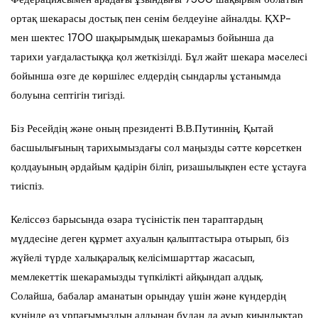
ортақ шекарасы достық пен сенім белдеуіне айналды. ҚХР-
мен шектес 1700 шақырымдық шекарамыз бойынша да
тарихи уағдаластыққа қол жеткізілді. Бұл жайт шекара мәселесі
бойынша өзге де көршілес елдердің сындарлы ұстанымда
болуына септігін тигізді.
Біз Ресейдің және оның президенті В.В.Путиннің, Қытай
басшылығының тарихымыздағы сол маңызды сәтте көрсеткен
қолдауының әрдайым қадірін біліп, ризашылықпен есте ұстауға
тиіспіз.
Келіссөз барысында өзара түсіністік пен тараптардың
мүддесіне деген құрмет ахуалын қалыптастыра отырып, біз
жүйелі түрде халықаралық келісімшарттар жасасып,
мемлекеттік шекарамызды түпкілікті айқындап алдық.
Солайша, бабалар аманатын орындау үшін және күндердің
күнінде өз ұрпағымыздың алдынан бұдан да ауыр қиындықтар