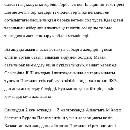
Саясаттың қызуы көтеріліп, Горбачев пен Ельциннің текетіресі
шегіне жетіп, бір кездері темірдей тәртіпке негізделген
орталықтағы басшылықтан береке кеткен сол тұста Қазақстан
тарапынан жіберілген жалғыз қателіктің өзі орны толмас
трагедияға әкеп соқтыруы әбден мүмкін еді.
Біз ашуды ақылға, асығыстықты сабырға жеңдіріп, үнемі
әліптің артын бағып, аңысын аңдумен болдық. Маған
батылырақ қимылдау үшін бүкілхалықтық мандат керек еді.
Осылайша 1991 жылдың 1 желтоқсанында ел тарихындағы
тұңғыш Президенттік сайлау өткізіліп, онда халықтың 98%-
дан астамы қолдау білдірді. Бұл маған қанат бітіріп, еркін
қимылдауыма жол ашты.
Сайлаудан 2 күн өткенде – 3 желтоқсанда Алматыға М.Хофф
бастаған Еуропа Парламентінің үлкен делегациясы келіп,
Қазақстанның жаңадан сайланған Президенті ретінде мені