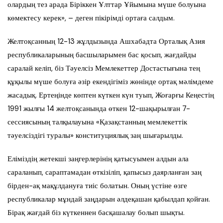
олардың тез арада Біріккен Ұлттар Ұйымына мүше болуына
көмектесу керек», – деген пікірімді ортаға салдым.
Желтоқсанның 12-13 жұлдызында Ашхабадта Орталық Азия
республикаларының басшыларымен бас қосып, жағдайды
саралай келіп, біз Тәуелсіз Мемлекеттер Достастығына тең
құқылы мүше болуға әзір екендігіміз жөнінде ортақ мәлімдеме
жасадық. Ертеңінде көптен күткен күн туып, Жоғарғы Кеңестің
1991 жылғы 14 желтоқсанында өткен 12-шақырылған 7-
сессиясының талқылауына «Қазақстанның мемлекеттік
тәуелсіздігі туралы» конституциялық заң шығарылды.
Еліміздің жетекші заңгерлерінің қатысуымен алдын ала
сараланып, сараптамадан өткізіліп, қапысыз даярланған заң
бірден-ақ мақұлдануға тиіс болатын. Оның үстіне өзге
республикалар мұндай заңдарын әлдеқашан қабылдап қойған.
Бірақ жағдай біз күткеннен басқашалау болып шықты.