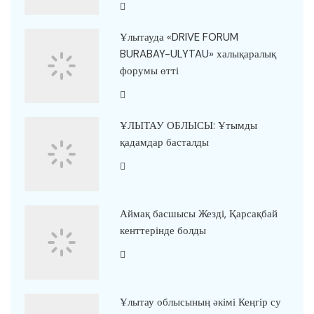
Ұлытауда «DRIVE FORUM
BURABAY-ULYTAU» халықаралық
форумы өтті
ҰЛЫТАУ ОБЛЫСЫ: Ұтымды
қадамдар басталды
Аймақ басшысы Жезді, Қарсақбай
кенттерінде болды
Ұлытау облысының әкімі Кеңгір су