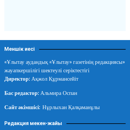
Меншік иесі
«Ұлытау аудандық «Ұлытау» газетінің редакциясы»
жауапкершілігі шектеулі серіктестігі
Директор:
Ақжол Құрмансейіт
Бас редактор:
Альмира Оспан
Сайт әкімшісі:
Нұрлыхан Қалқаманұлы
Редакция мекен-жайы