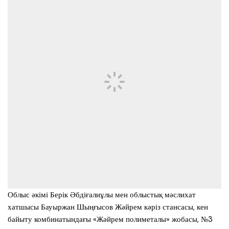
Облыс әкімі Берік Әбдіғалиұлы мен облыстық мәслихат
хатшысы Бауыржан Шыңғысов Жәйрем кәріз стансасы, кен
байыту комбинатындағы «Жәйрем полиметалы» жобасы, №3