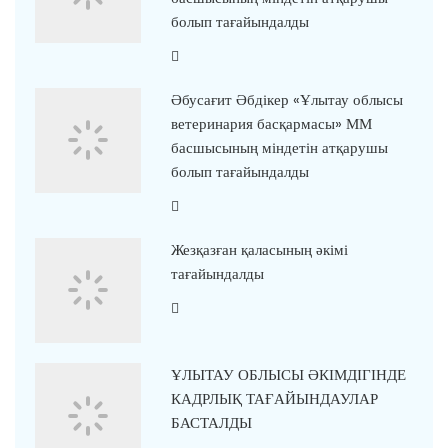
болып тағайындалды
Әбусағит Әбдікер «Ұлытау облысы
ветеринария басқармасы» ММ
басшысының міндетін атқарушы
болып тағайындалды
Жезқазған қаласының әкімі
тағайындалды
ҰЛЫТАУ ОБЛЫСЫ ӘКІМДІГІНДЕ
КАДРЛЫҚ ТАҒАЙЫНДАУЛАР
БАСТАЛДЫ