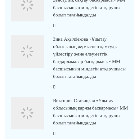
басшысының міндетін атқарушы
болып тағайындалды
Зина Ақылбекова «Ұлытау
облысының жұмыспен қамтуды
үйлестіру және әлеуметтік
бағдарламалар басқармасы» ММ
басшысының міндетін атқарушысы
болып тағайындалды
Виктория Ставицкая «Ұлытау
облысының қаржы басқармасы» ММ
басшысының міндетін атқарушы
болып тағайындалды