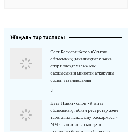
Жаңалықтар таспасы
Саят Балмағанбетов «Ұлытау
облысының денешықтыру және
спорт басқармасы» ММ
басшысының міндетін атқарушы
болып тағайындалды
Қуат Имантүсіпов «Ұлытау
облысының табиғи ресурстар және
табиғатты пайдалану басқармасы»
ММ басшысының міндетін
атқарушы болып тағайындалды