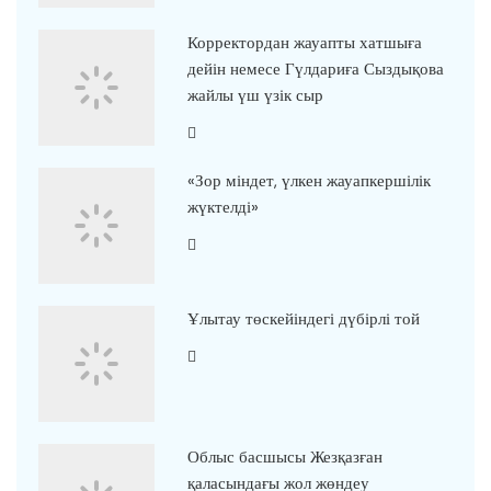
Корректордан жауапты хатшыға
дейін немесе Гүлдариға Сыздықова
жайлы үш үзік сыр
«Зор міндет, үлкен жауапкершілік
жүктелді»
Ұлытау төскейіндегі дүбірлі той
Облыс басшысы Жезқазған
қаласындағы жол жөндеу