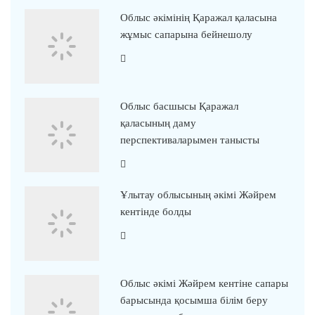
Облыс әкімінің Қаражал қаласына
жұмыс сапарына бейнешолу
Облыс басшысы Қаражал
қаласының даму
перспективаларымен танысты
Ұлытау облысының әкімі Жәйрем
кентінде болды
Облыс әкімі Жәйрем кентіне сапары
барысында қосымша білім беру