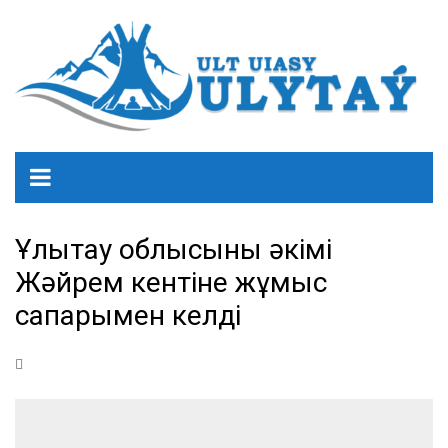
Ұлытау облысының әкімі
Жәйрем кентіне жұмыс
сапарымен келді