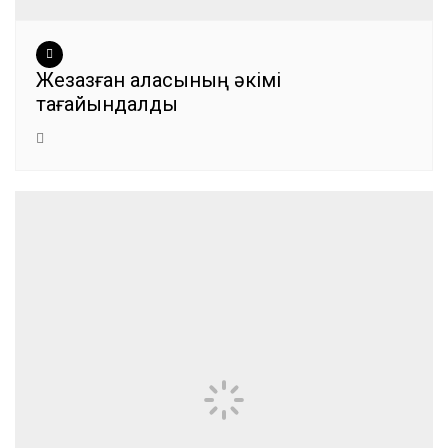
Жезқазған қаласының әкімі
тағайындалды