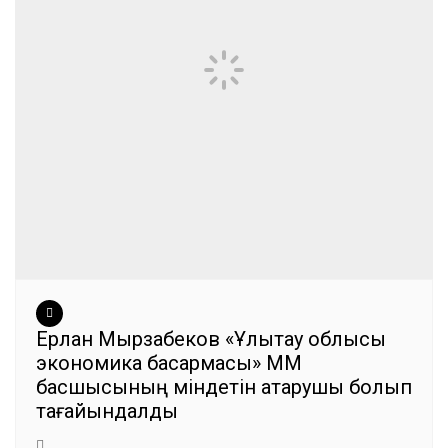
Ерлан Мырзабеков «Ұлытау облысы
экономика басқармасы» ММ
басшысының міндетін атқарушы болып
тағайындалды