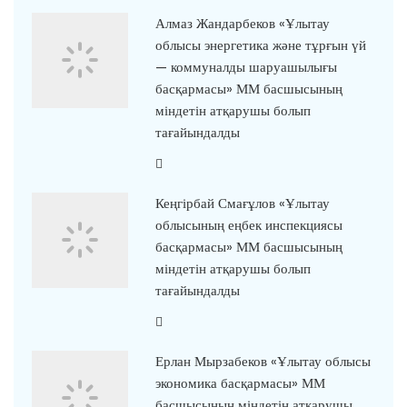
Алмаз Жандарбеков «Ұлытау
облысы энергетика және тұрғын үй
— коммуналды шаруашылығы
басқармасы» ММ басшысының
міндетін атқарушы болып
тағайындалды
Кеңгірбай Смағұлов «Ұлытау
облысының еңбек инспекциясы
басқармасы» ММ басшысының
міндетін атқарушы болып
тағайындалды
Ерлан Мырзабеков «Ұлытау облысы
экономика басқармасы» ММ
басшысының міндетін атқарушы