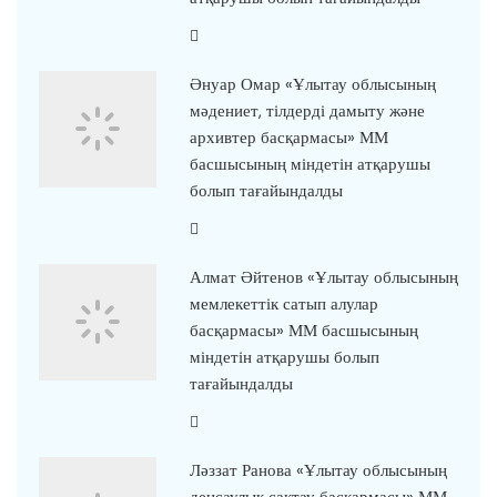
Әнуар Омар «Ұлытау облысының
мәдениет, тілдерді дамыту және
архивтер басқармасы» ММ
басшысының міндетін атқарушы
болып тағайындалды
Алмат Әйтенов «Ұлытау облысының
мемлекеттік сатып алулар
басқармасы» ММ басшысының
міндетін атқарушы болып
тағайындалды
Ләззат Ранова «Ұлытау облысының
денсаулық сақтау басқармасы» ММ