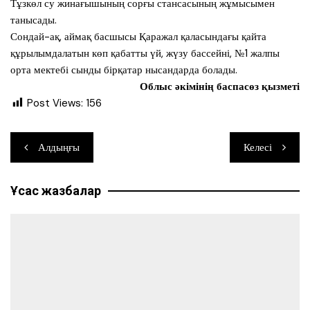
Тұзкөл су жинағышының сорғы стансасының жұмысымен
танысады.
Сондай-ақ, аймақ басшысы Қаражал қаласындағы қайта
құрылымдалатын көп қабатты үй, жүзу бассейні, №1 жалпы
орта мектебі сынды бірқатар нысандарда болады.
Облыс әкімінің баспасөз қызметі
Post Views:
156
Навигация
Алдыңғы
Келесі
по
Ұқсас жазбалар
записям