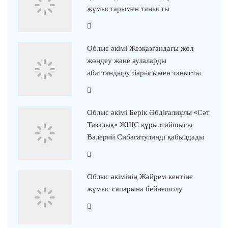
жұмыстарымен танысты
Облыс әкімі Жезқазғандағы жол
жөндеу және аулаларды
абаттандыру барысымен танысты
Облыс әкімі Берік Әбдіғалиұлы «Сәт
Тазалық» ЖШС құрылтайшысы
Валерий Сибагатулинді қабылдады
Облыс әкімінің Жәйрем кентіне
жұмыс сапарына бейнешолу