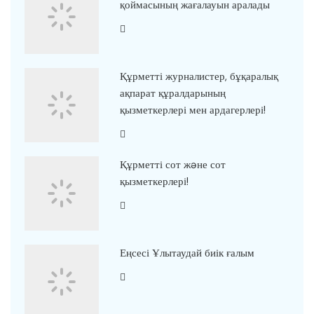
қоймасының жағалауын аралады
Құрметті журналистер, бұқаралық
ақпарат құралдарының
қызметкерлері мен ардагерлері!
Құрметті сот жəне сот
қызметкерлері!
Еңсесі Ұлытаудай биік ғалым